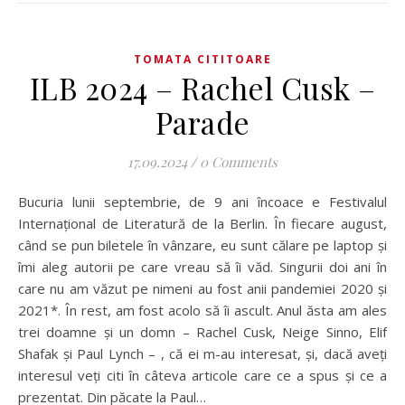
TOMATA CITITOARE
ILB 2024 – Rachel Cusk –
Parade
17.09.2024
/
0 Comments
Bucuria lunii septembrie, de 9 ani încoace e Festivalul
Internațional de Literatură de la Berlin. În fiecare august,
când se pun biletele în vânzare, eu sunt călare pe laptop și
îmi aleg autorii pe care vreau să îi văd. Singurii doi ani în
care nu am văzut pe nimeni au fost anii pandemiei 2020 și
2021*. În rest, am fost acolo să îi ascult. Anul ăsta am ales
trei doamne și un domn – Rachel Cusk, Neige Sinno, Elif
Shafak și Paul Lynch – , că ei m-au interesat, și, dacă aveți
interesul veți citi în câteva articole care ce a spus și ce a
prezentat. Din păcate la Paul…