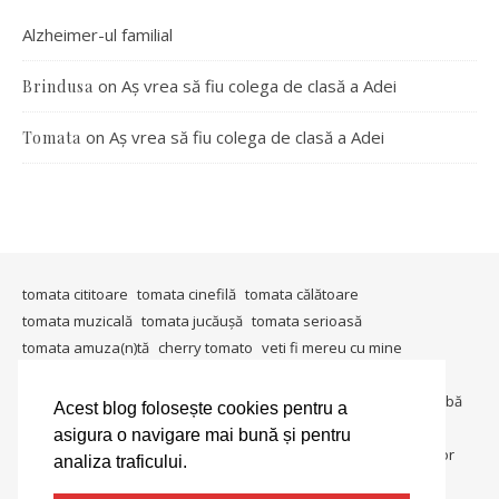
Alzheimer-ul familial
on
Aș vrea să fiu colega de clasă a Adei
Brindusa
on
Aș vrea să fiu colega de clasă a Adei
Tomata
tomata cititoare
tomata cinefilă
tomata călătoare
tomata muzicală
tomata jucăușă
tomata serioasă
tomata amuza(n)tă
cherry tomato
veti fi mereu cu mine
timişoara mea
in ţara tomatei
tomata berlineză
tomata gândeşte
io, io şi iarăşi io
metablogging
tomata întreabă
Acest blog folosește cookies pentru a
tomata in societate
tomata colecționară
tomata umanitara
asigura o navigare mai bună și pentru
tomata dedică
tomata lucrează
tomata in lumina reflectoarelor
analiza traficului.
tomate si gogonele
salată de roşii