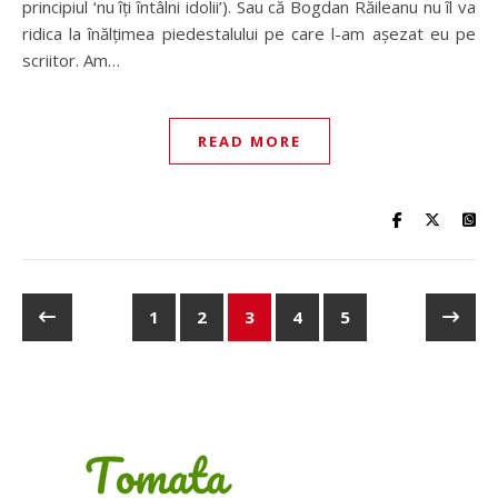
principiul ‘nu îți întâlni idolii’). Sau că Bogdan Răileanu nu îl va
ridica la înălțimea piedestalului pe care l-am așezat eu pe
scriitor. Am…
READ MORE
1
2
3
4
5