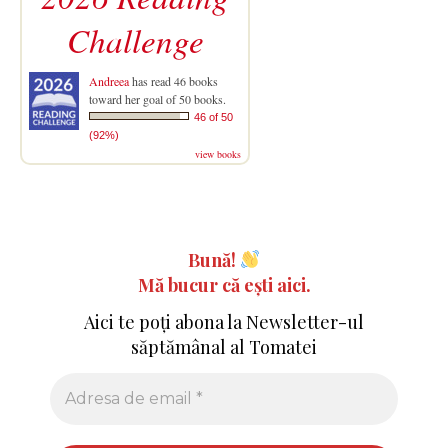
Challenge
Andreea
has read 46 books
toward her goal of 50 books.
46 of 50
(92%)
view books
Bună!
Mă bucur că ești aici.
Aici te poți abona la Newsletter-ul
săptămânal al Tomatei