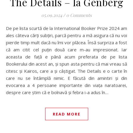
The Details – Ia Genberg
05.09.2024
/
0 Comments
De pe lista scurtă de la International Booker Prize 2024 am
ales câteva cărți subțiri, parcă pentru a mă asigura că nu voi
pierde timp mult dacă nu îmi vor plăcea. Însă surpriza a fost
că am citit cel puțin două care m-au impresionat. Iar
aceasta de față e până acum preferata de pe lista
Bookerului din acest an, și spun asta pentru că mai vreau să
citesc și Kairos, care a și câștigat. The Details e o carte în
care nu se întâmplă nimic. E făcută din amintiri și din
evocarea a 4 persoane importante din viața naratoarei,
despre care știm că e bolnavă și febra i-a adus în…
READ MORE