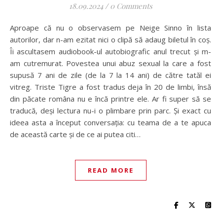
18.09.2024
/
0 Comments
Aproape că nu o observasem pe Neige Sinno în lista
autorilor, dar n-am ezitat nici o clipă să adaug biletul în coș.
Îi ascultasem audiobook-ul autobiografic anul trecut și m-
am cutremurat. Povestea unui abuz sexual la care a fost
supusă 7 ani de zile (de la 7 la 14 ani) de către tatăl ei
vitreg. Triste Tigre a fost tradus deja în 20 de limbi, însă
din păcate româna nu e încă printre ele. Ar fi super să se
traducă, deși lectura nu-i o plimbare prin parc. Și exact cu
ideea asta a început conversația: cu teama de a te apuca
de această carte și de ce ai putea citi…
READ MORE