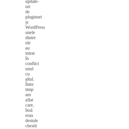
update-
uri
de
pluginuri
și
WordPress
unele
dintre
ele
au
intrat
în
conflict
unul
cu
altul.
Între
timp
am
aflat
care,
însă
erau
destule
chestii