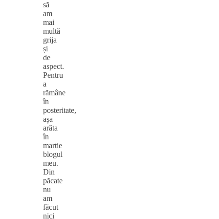
să
am
mai
multă
grija
și
de
aspect.
Pentru
a
rămâne
în
posteritate,
așa
arăta
în
martie
blogul
meu.
Din
păcate
nu
am
făcut
nici