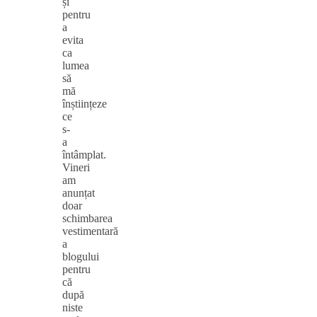
și
pentru
a
evita
ca
lumea
să
mă
înștiințeze
ce
s-
a
întâmplat.
Vineri
am
anunțat
doar
schimbarea
vestimentară
a
blogului
pentru
că
după
niste