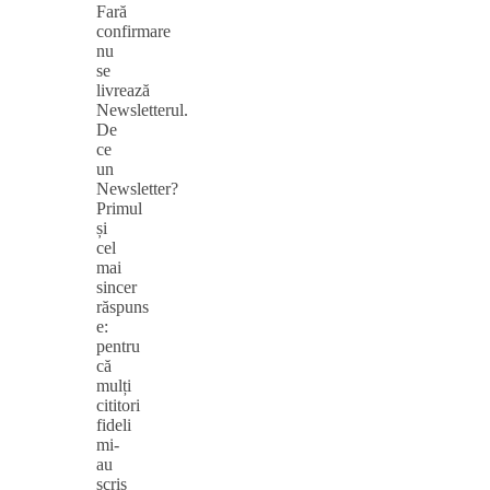
Fară
confirmare
nu
se
livrează
Newsletterul.
De
ce
un
Newsletter?
Primul
și
cel
mai
sincer
răspuns
e:
pentru
că
mulți
cititori
fideli
mi-
au
scris