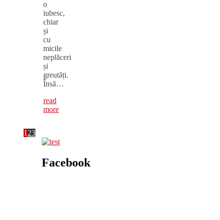
o
iubesc,
chiar
și
cu
micile
neplăceri
și
greutăți.
Însă…
read
more
1
2
3
Facebook