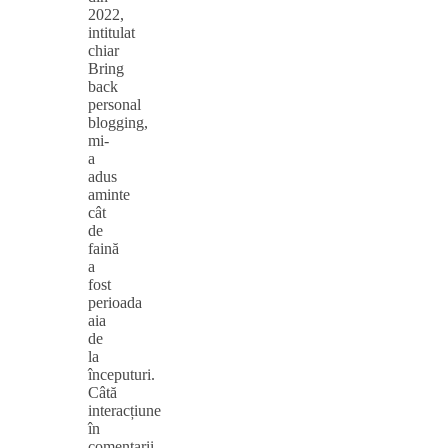
2022,
intitulat
chiar
Bring
back
personal
blogging,
mi-
a
adus
aminte
cât
de
faină
a
fost
perioada
aia
de
la
începuturi.
Câtă
interacțiune
în
comentarii,