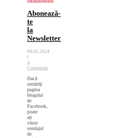
metablogging
Abonează-
te
la
Newsletter
08.05.2024
/
4
Comments
Dacă
urmăriți
pagina
blogului
de
Facebook,
poate
ați
văzut
sondajul
de