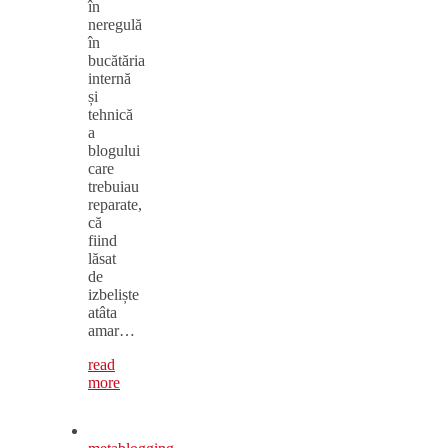
în
neregulă
în
bucătăria
internă
și
tehnică
a
blogului
care
trebuiau
reparate,
că
fiind
lăsat
de
izbeliște
atâta
amar…
read
more