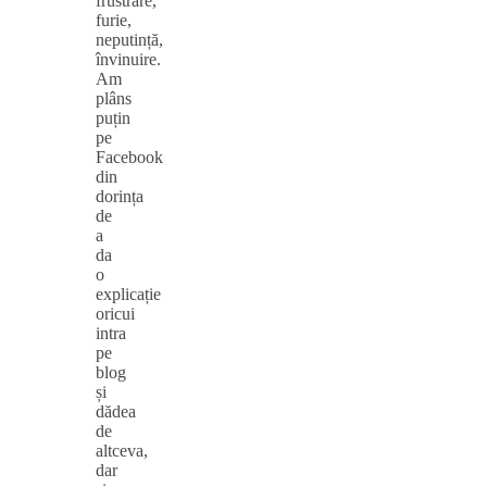
frustrare,
furie,
neputință,
învinuire.
Am
plâns
puțin
pe
Facebook
din
dorința
de
a
da
o
explicație
oricui
intra
pe
blog
și
dădea
de
altceva,
dar