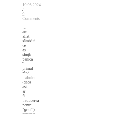
10.06.2024
/
9
Comments
…
am
aflat
sâmbătă
ce
aș
simți:
panică
în
primul
rând,
mâhnire
(dacă
asta
ar
fi
traducerea
pentru
“grief”),