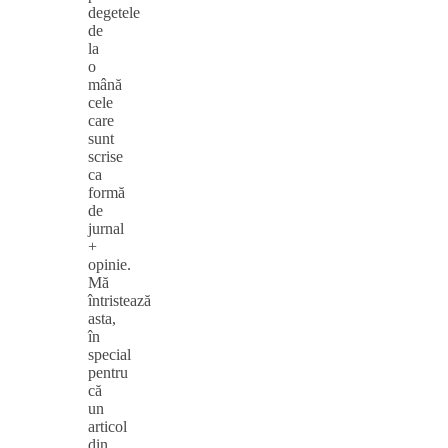
degetele
de
la
o
mână
cele
care
sunt
scrise
ca
formă
de
jurnal
+
opinie.
Mă
întristează
asta,
în
special
pentru
că
un
articol
din