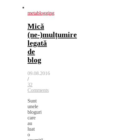
metablogging
Mică
(ne-)mulțumire
legată
de
blog
09.08.2016
/
32
Comments
Sunt
unele
bloguri
care
au
luat
o