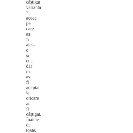
câștigat
varianta
2,
aceea
pe
care
aș
fi
ales-
o
și
eu,
dar
m-
aș
fi
adaptat
la
oricare
ar
fi
câștigat.
Înainte
de
toate,