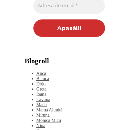
Blogroll
Anca
Bianca
Dojo
Greta
Ioana
Lavinia
Mada
Mama Aluniță
Miruna
Monica Micu
Nina