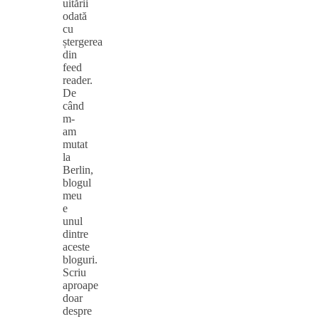
uitării
odată
cu
ștergerea
din
feed
reader.
De
când
m-
am
mutat
la
Berlin,
blogul
meu
e
unul
dintre
aceste
bloguri.
Scriu
aproape
doar
despre