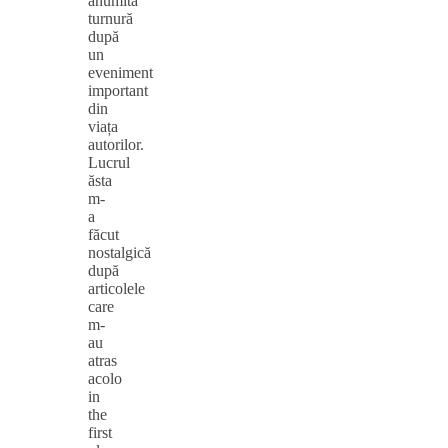
anumită
turnură
după
un
eveniment
important
din
viața
autorilor.
Lucrul
ăsta
m-
a
făcut
nostalgică
după
articolele
care
m-
au
atras
acolo
in
the
first