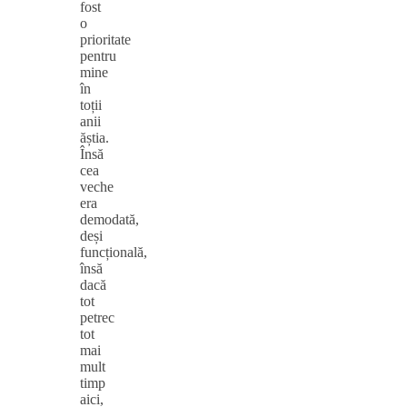
fost
o
prioritate
pentru
mine
în
toții
anii
ăștia.
Însă
cea
veche
era
demodată,
deși
funcțională,
însă
dacă
tot
petrec
tot
mai
mult
timp
aici,