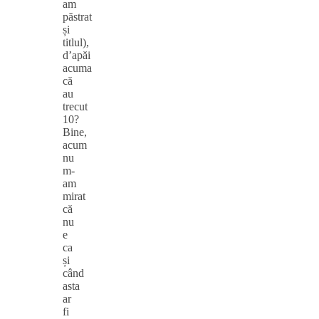
am
păstrat
și
titlul),
d’apăi
acuma
că
au
trecut
10?
Bine,
acum
nu
m-
am
mirat
că
nu
e
ca
și
când
asta
ar
fi