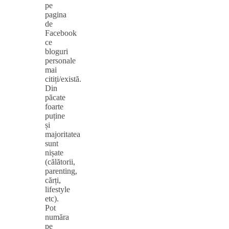
pe
pagina
de
Facebook
ce
bloguri
personale
mai
citiți/există.
Din
păcate
foarte
puține
și
majoritatea
sunt
nișate
(călătorii,
parenting,
cărți,
lifestyle
etc).
Pot
număra
pe