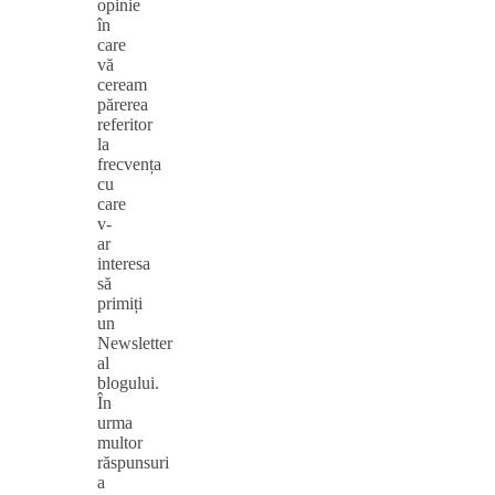
opinie
în
care
vă
ceream
părerea
referitor
la
frecvența
cu
care
v-
ar
interesa
să
primiți
un
Newsletter
al
blogului.
În
urma
multor
răspunsuri
a