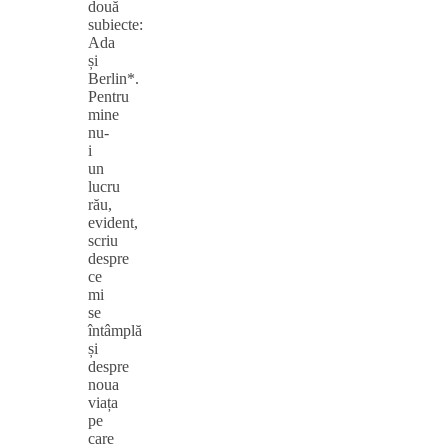
două
subiecte:
Ada
și
Berlin*.
Pentru
mine
nu-
i
un
lucru
rău,
evident,
scriu
despre
ce
mi
se
întâmplă
și
despre
noua
viața
pe
care