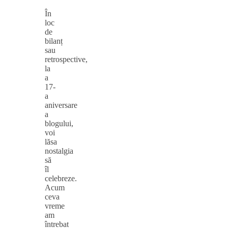
În
loc
de
bilanț
sau
retrospective,
la
a
17-
a
aniversare
a
blogului,
voi
lăsa
nostalgia
să
îl
celebreze.
Acum
ceva
vreme
am
întrebat