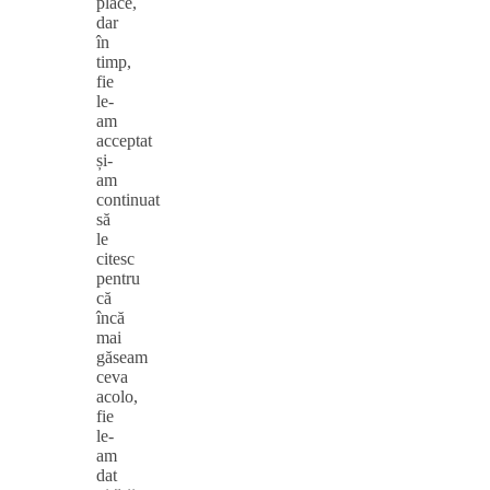
place,
dar
în
timp,
fie
le-
am
acceptat
și-
am
continuat
să
le
citesc
pentru
că
încă
mai
găseam
ceva
acolo,
fie
le-
am
dat