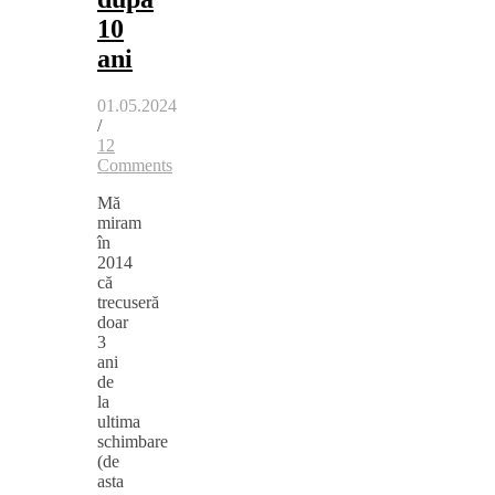
10
ani
01.05.2024
/
12
Comments
Mă
miram
în
2014
că
trecuseră
doar
3
ani
de
la
ultima
schimbare
(de
asta