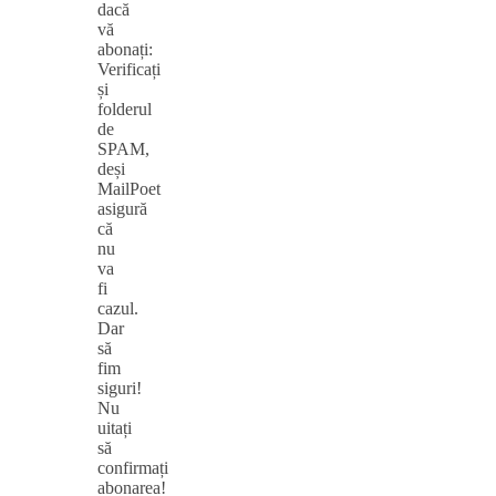
dacă
vă
abonați:
Verificați
și
folderul
de
SPAM,
deși
MailPoet
asigură
că
nu
va
fi
cazul.
Dar
să
fim
siguri!
Nu
uitați
să
confirmați
abonarea!