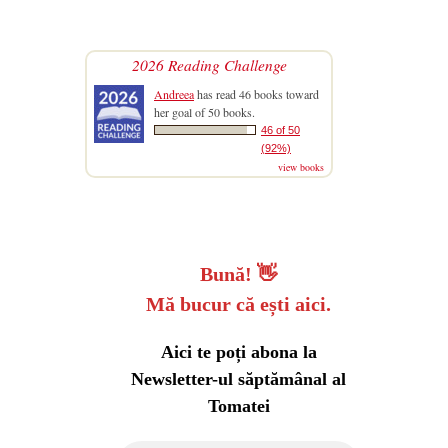
2026 Reading Challenge
Andreea
has read 46 books toward
her goal of 50 books.
46 of 50
(92%)
view books
Bună!
👋
Mă bucur că ești aici.
Aici te poți abona la
Newsletter-ul săptămânal al
Tomatei