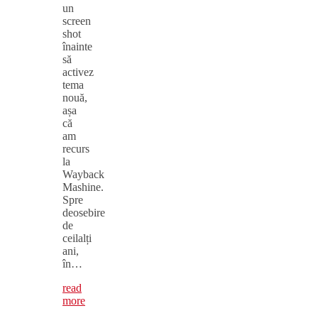
un
screen
shot
înainte
să
activez
tema
nouă,
așa
că
am
recurs
la
Wayback
Mashine.
Spre
deosebire
de
ceilalți
ani,
în…
read
more