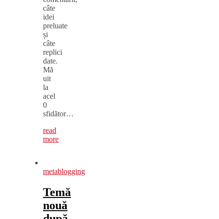
câte
idei
preluate
și
câte
replici
date.
Mă
uit
la
acel
0
sfidător…
read
more
metablogging
Temă
nouă
după