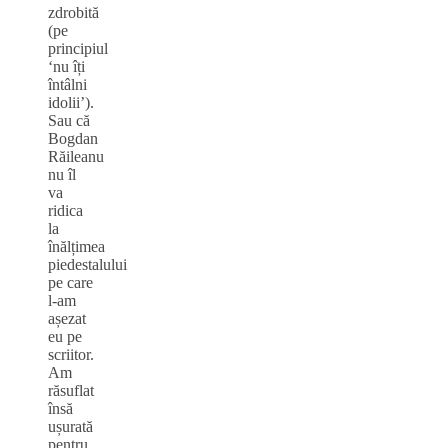
zdrobită
(pe
principiul
‘nu îți
întâlni
idolii’).
Sau că
Bogdan
Răileanu
nu îl
va
ridica
la
înălțimea
piedestalului
pe care
l-am
așezat
eu pe
scriitor.
Am
răsuflat
însă
ușurată
pentru