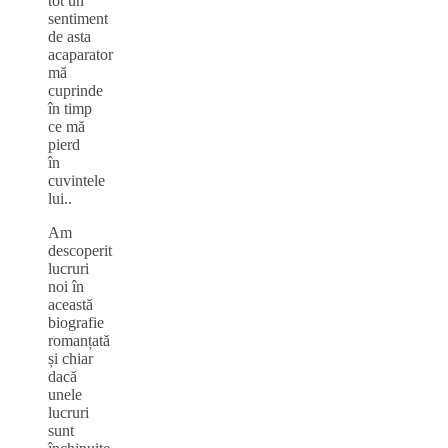
tot un
sentiment
de asta
acaparator
mă
cuprinde
în timp
ce mă
pierd
în
cuvintele
lui..
Am
descoperit
lucruri
noi în
această
biografie
romanțată
și chiar
dacă
unele
lucruri
sunt