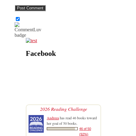
Facebook
2026 Reading Challenge
Andreea
has read 46 books toward
her goal of 50 books.
46 of 50
(92%)