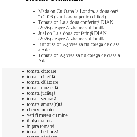
Mada
on
Cu Oana la Londra, a doua oară
în 2026 (sau Londra pentru cititori)
Tomata
on
La a doua conferință DIAN
(2026) despre Alzheimer-ul familial
Jual
on
La a doua conferință DIAN
(2026) despre Alzheimer-ul familial
Brindusa
on
Aș vrea să fiu colega de clasă
a Adei
Tomata
on
Aș vrea să fiu colega de clasă a
Adei
tomata cititoare
tomata cinefilă
tomata călătoare
tomata muzicală
tomata jucăușă
tomata serioasă
tomata amuza(n)tă
cherry tomato
veti fi mereu cu mine
timişoara mea
in ţara tomatei
tomata berlineză