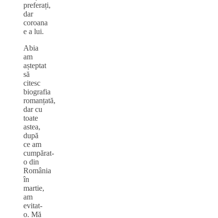
preferați,
dar
coroana
e a lui.
Abia
am
așteptat
să
citesc
biografia
romanțată,
dar cu
toate
astea,
după
ce am
cumpărat-
o din
România
în
martie,
am
evitat-
o. Mă