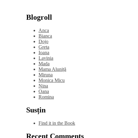
Blogroll
Anca
Bianca
Dojo
Greta
Ioana
Lavinia
Mada
Mama Aluniță
Miruna
Monica Micu
Nina
Oana
Romina
Susțin
Find it in the Book
Recent Comments