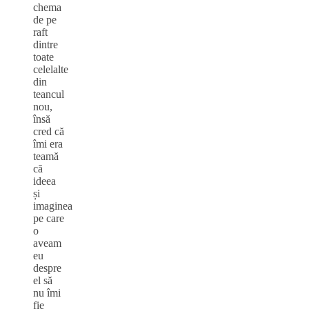
chema
de pe
raft
dintre
toate
celelalte
din
teancul
nou,
însă
cred că
îmi era
teamă
că
ideea
și
imaginea
pe care
o
aveam
eu
despre
el să
nu îmi
fie