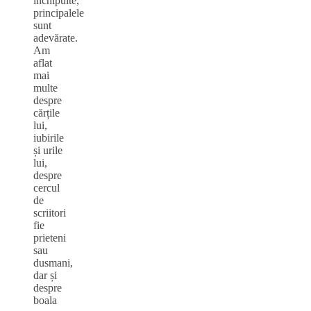
închipuite,
principalele
sunt
adevărate.
Am
aflat
mai
multe
despre
cărțile
lui,
iubirile
și urile
lui,
despre
cercul
de
scriitori
fie
prieteni
sau
dusmani,
dar și
despre
boala