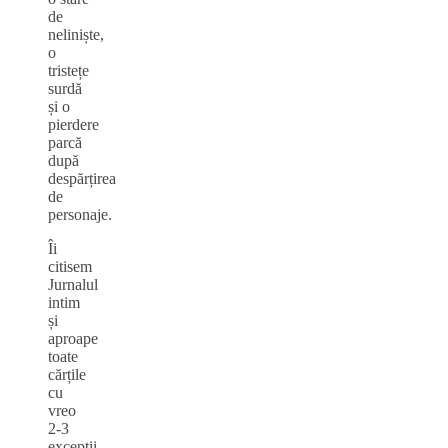
de
neliniște,
o
tristețe
surdă
și o
pierdere
parcă
după
despărțirea
de
personaje.
Îi
citisem
Jurnalul
intim
și
aproape
toate
cărțile
cu
vreo
2‑3
excepții.