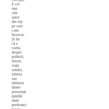
E cel
mai
citit
autor
din toți
pe care
i-am
încercat.
Și fie
că e
vorba
despre
politică,
istorie,
viața
satului,
iubirea
sau
trădarea
dintre
personaje
(părțile
mele
preferate)