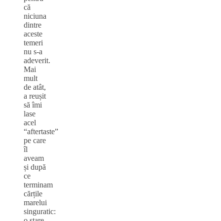
că
niciuna
dintre
aceste
temeri
nu s-a
adeverit.
Mai
mult
de atât,
a reușit
să îmi
lase
acel
“aftertaste”
pe care
îl
aveam
și după
ce
terminam
cărțile
marelui
singuratic:
o stare