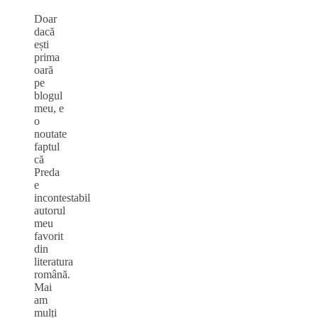
Doar
dacă
ești
prima
oară
pe
blogul
meu, e
o
noutate
faptul
că
Preda
e
incontestabil
autorul
meu
favorit
din
literatura
română.
Mai
am
mulți