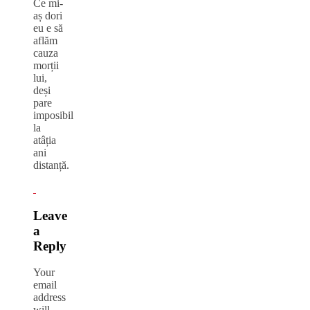
Ce mi-
aș dori
eu e să
aflăm
cauza
morții
lui,
deși
pare
imposibil
la
atâția
ani
distanță.
Leave
a
Reply
Your
email
address
will