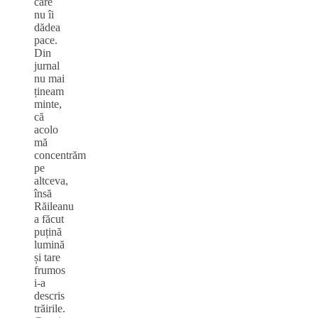
care
nu îi
dădea
pace.
Din
jurnal
nu mai
țineam
minte,
că
acolo
mă
concentrăm
pe
altceva,
însă
Răileanu
a făcut
puțină
lumină
și tare
frumos
i-a
descris
trăirile.