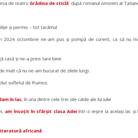
piesa de teatru
Grădina de sticlă
după romanul omonim al Tatian
liție și permis – tot tacâmul
în 2024 octombrie ne-am pus și pompă de curent, ca să nu m
ă casă și ne-a prins tare bine
de mult că nu ne-am bucurat de zilele lungi.
lut sufletul de frumos.
dam în lac
, în una dintre cele trei zile calde ale lui iulie
am,
am însoțit în sfârșit clasa Adei
într-o ieșire la același lac și 
i
literatură africană