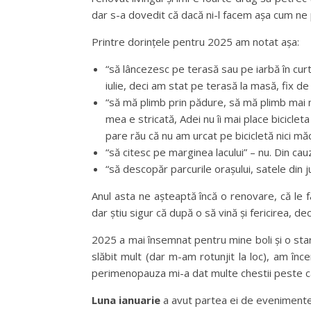
dar s-a dovedit că dacă ni-l facem așa cum ne 
Printre dorințele pentru 2025 am notat așa:
“să lâncezesc pe terasă sau pe iarbă în curt
iulie, deci am stat pe terasă la masă, fix de
“să mă plimb prin pădure, să mă plimb mai mul
mea e stricată, Adei nu îi mai place biciclet
pare rău că nu am urcat pe bicicletă nici măc
“să citesc pe marginea lacului” – nu. Din cauza
“să descopăr parcurile orașului, satele din j
Anul asta ne așteaptă încă o renovare, că le f
dar știu sigur că după o să vină și fericirea, de
2025 a mai însemnat pentru mine boli și o stare
slăbit mult (dar m-am rotunjit la loc), am înc
perimenopauza mi-a dat multe chestii peste c
Luna ianuarie
a avut partea ei de evenimente ș