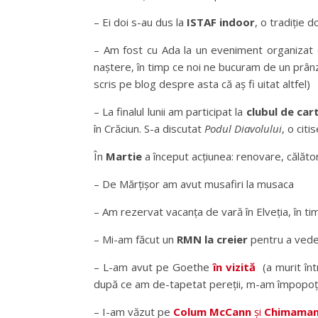
– Ei doi s-au dus la
ISTAF indoor
, o tradiție d
– Am fost cu Ada la un eveniment organizat
naștere, în timp ce noi ne bucuram de un prânz 
scris pe blog despre asta că aș fi uitat altfel)
– La finalul lunii am participat la
clubul de cart
în Crăciun. S-a discutat
Podul Diavolului
, o cit
În
Martie
a început acțiunea: renovare, călători
– De Mărțișor am avut musafiri la musaca
– Am rezervat vacanța de vară în Elveția, în t
– Mi-am făcut un
RMN la creier
pentru a vede
– L-am avut pe Goethe
în vizită
(a murit înt
după ce am de-tapetat pereții, m-am împopoț
– I-am văzut pe
Colum McCann
și
Chimaman