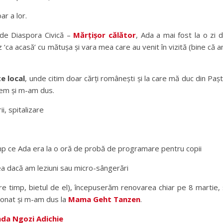
oar a lor.
 de Diaspora Civică –
Mărțișor călător
, Ada a mai fost la o zi 
‘ca acasă’ cu mătușa și vara mea care au venit în vizită (bine că 
e local
, unde citim doar cărți românești și la care mă duc din Paș
isem și m-am dus.
i, spitalizare
imp ce Ada era la o oră de probă de programare pentru copii
a dacă am leziuni sau micro-sângerări
re timp, bietul de el), începuserăm renovarea chiar pe 8 martie, 
onat și m-am dus la
Mama Geht Tanzen
.
da Ngozi Adichie