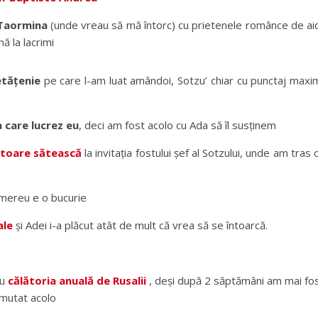
Taormina
(unde vreau să mă întorc) cu prietenele românce de aic
ă la lacrimi
etățenie
pe care l-am luat amândoi, Sotzu’ chiar cu punctaj maxi
a care lucrez eu
, deci am fost acolo cu Ada să îl susținem
ătoare sătească
la invitația fostului șef al Sotzului, unde am tras 
i mereu e o bucurie
ale
și Adei i-a plăcut atât de mult că vrea să se întoarcă.
cu
călătoria anuală de Rusalii
, deși după 2 săptămâni am mai fo
u mutat acolo