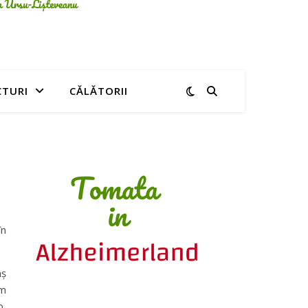
CTURI
CĂLĂTORII
în
aș
am
b,