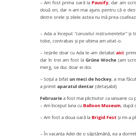
– Am fost prima oară la
Pausify
, dar am scr
două ori, dar n-am mai ajuns pentru că e destu
dintre orele și zilele astea nu mă prea coafeaz
– Ada a început
“caruselul instrumentelor”
și t
tobe, contrabas și pe ultima am uitat-o.
– Ieșirile doar cu Ada le-am detaliat
aici
: prim
dar în trei am fost la
Grüne Woche
(am scr
merg, se duc doar ei doi.
– Soțul a bifat
un meci de hockey
, a mai făc
a primit
aparatul dentar
(detașabil)
Februarie
a fost mai plictisitor ca ianuarie cu p
– Am început luna cu
Balloon Museum
, după 
– Am fost a doua oară la
Brigid Fest
și mi-a pl
– În vacanța Adei de o săptămână, ea a dormit l