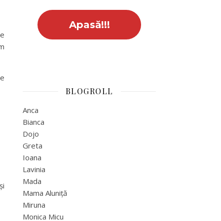
de
am
te
BLOGROLL
Anca
Bianca
Dojo
Greta
Ioana
Lavinia
Mada
și
Mama Aluniță
Miruna
Monica Micu