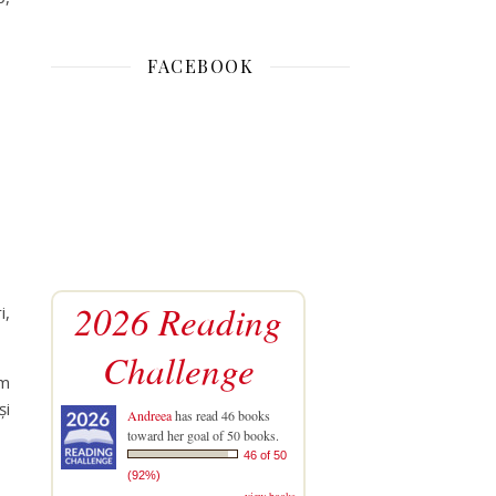
FACEBOOK
2026 Reading
i,
Challenge
am
și
Andreea
has read 46 books
toward her goal of 50 books.
46 of 50
(92%)