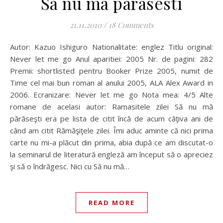
Sa nu ma parasesti
21.11.2010
/
18 Comments
Autor: Kazuo Ishiguro Nationalitate: englez Titlu original:
Never let me go Anul aparitiei: 2005 Nr. de pagini: 282
Premii: shortlisted pentru Booker Prize 2005, numit de
Time cel mai bun roman al anului 2005, ALA Alex Award in
2006. Ecranizare: Never let me go Nota mea: 4/5 Alte
romane de acelasi autor: Ramasitele zilei Să nu mă
părăseşti era pe lista de citit încă de acum câţiva ani de
când am citit Rămăşiţele zilei. Îmi aduc aminte că nici prima
carte nu mi-a plăcut din prima, abia după ce am discutat-o
la seminarul de literatură engleză am început să o apreciez
şi să o îndrăgesc. Nici cu Să nu mă…
READ MORE