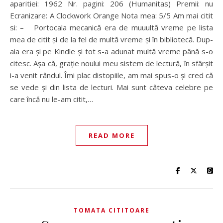
aparitiei: 1962 Nr. pagini: 206 (Humanitas) Premii: nu
Ecranizare: A Clockwork Orange Nota mea: 5/5 Am mai citit
si: – Portocala mecanică era de muuultă vreme pe lista
mea de citit și de la fel de multă vreme și în bibliotecă. Dup-
aia era și pe Kindle și tot s-a adunat multă vreme până s-o
citesc. Așa că, grație noului meu sistem de lectură, în sfârșit
i-a venit rândul. Îmi plac distopiile, am mai spus-o și cred că
se vede și din lista de lecturi. Mai sunt câteva celebre pe
care încă nu le-am citit,…
READ MORE
TOMATA CITITOARE