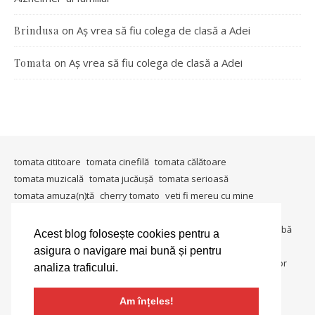
on
Aș vrea să fiu colega de clasă a Adei
Brindusa
on
Aș vrea să fiu colega de clasă a Adei
Tomata
tomata cititoare
tomata cinefilă
tomata călătoare
tomata muzicală
tomata jucăușă
tomata serioasă
tomata amuza(n)tă
cherry tomato
veti fi mereu cu mine
timişoara mea
in ţara tomatei
tomata berlineză
tomata gândeşte
io, io şi iarăşi io
metablogging
tomata întreabă
Acest blog folosește cookies pentru a
tomata in societate
tomata colecționară
tomata umanitara
asigura o navigare mai bună și pentru
tomata dedică
tomata lucrează
tomata in lumina reflectoarelor
analiza traficului.
tomate si gogonele
salată de roşii
Am înțeles!
Ashe Theme by
WP Royal
.