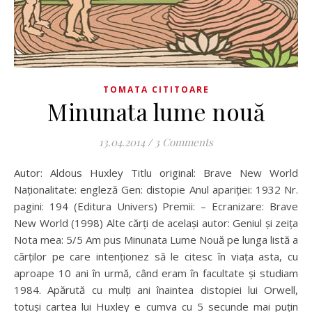
TOMATA CITITOARE
Minunata lume nouă
13.04.2014
/
3 Comments
Autor: Aldous Huxley Titlu original: Brave New World
Naționalitate: engleză Gen: distopie Anul apariției: 1932 Nr.
pagini: 194 (Editura Univers) Premii: – Ecranizare: Brave
New World (1998) Alte cărți de același autor: Geniul și zeița
Nota mea: 5/5 Am pus Minunata Lume Nouă pe lunga listă a
cărților pe care intenționez să le citesc în viața asta, cu
aproape 10 ani în urmă, când eram în facultate și studiam
1984. Apărută cu mulți ani înaintea distopiei lui Orwell,
totuși cartea lui Huxley e cumva cu 5 secunde mai puțin