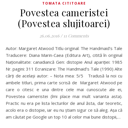
TOMATA CITITOARE
Povestea cameristei
(Povestea slujitoarei)
26.06.2016
/
11 Comments
Autor: Margaret Atwood Titlu original: The Handmaid’s Tale
Traducere: Diana Marin-Caea (Editura Art), citită în original
Naționalitate: canadiancă Gen: distopie Anul apariției: 1985
Nr. pagini: 311 Ecranizare: The Handmaid’s Tale (1990) Alte
cărți de același autor: – Nota mea: 5/5 Tradusă la noi cu
ambele titluri, prima carte scrisă de Margaret Atwood pe
care o citesc e una dintre cele mai cunoscute ale ei,
Povestea cameristei (îmi place mai mult varianta asta).
Practic nu era pe lista lecturilor de anul ăsta, dar teoretic,
acolo era o distopie, iar eu nu știam sigur ce să aleg. Așa că
am căutat pe Google un top 10 al celor mai bune distopii,…