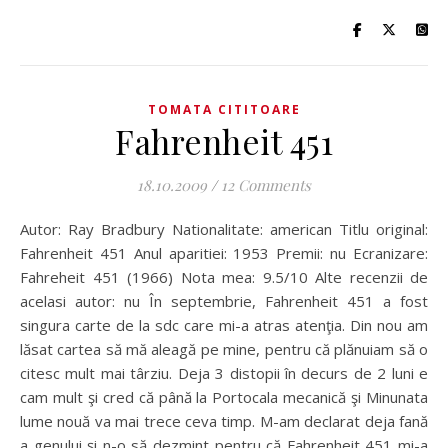
TOMATA CITITOARE
Fahrenheit 451
18.10.2009
/
12 Comments
Autor: Ray Bradbury Nationalitate: american Titlu original:
Fahrenheit 451 Anul aparitiei: 1953 Premii: nu Ecranizare:
Fahreheit 451 (1966) Nota mea: 9.5/10 Alte recenzii de
acelasi autor: nu În septembrie, Fahrenheit 451 a fost
singura carte de la sdc care mi-a atras atenţia. Din nou am
lăsat cartea să mă aleagă pe mine, pentru că plănuiam să o
citesc mult mai târziu. Deja 3 distopii în decurs de 2 luni e
cam mult şi cred că până la Portocala mecanică şi Minunata
lume nouă va mai trece ceva timp. M-am declarat deja fană
a genului şi n-o să dezmint pentru că Fahrenheit 451 mi-a