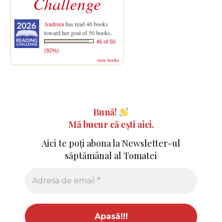
Challenge
Andreea
has read 46 books
toward her goal of 50 books.
46 of 50
(92%)
view books
Bună!
Mă bucur că ești aici.
Aici te poți abona la Newsletter-ul
săptămânal al Tomatei