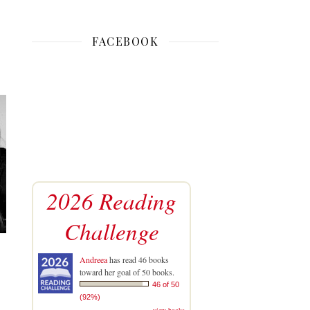
FACEBOOK
2026 Reading
Challenge
Andreea
has read 46 books
toward her goal of 50 books.
46 of 50
(92%)