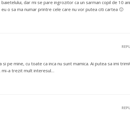
baietelului, dar mi se pare ingrozitor ca un sarman copil de 10 an
 eu o sa ma numar printre cele care nu vor putea citi cartea 🙁
REP
si pe mine, cu toate ca inca nu sunt mamica. Ai putea sa imi trimit
, mi-a trezit mult interesul…
REP