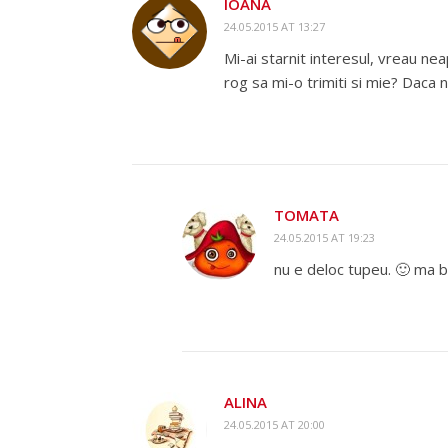
IOANA
24.05.2015 AT 13:27
Mi-ai starnit interesul, vreau n
rog sa mi-o trimiti si mie? Daca
TOMATA
24.05.2015 AT 19:23
nu e deloc tupeu. 🙂 ma bu
ALINA
24.05.2015 AT 20:00