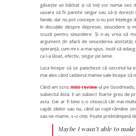
găsește un bărbat și că toți vor numai sex de
ușoara să fii parinte singur sau să-ți dorești 
familii, dar nu pot concepe si nu pot înțelege d
în discuțiile despre depresie, sinucidere și
scuză pentru sinucidere. Și n-aș vrea să ma
argument (în afară de sinuciderea asistată) 
speranță, cum mi s-a mai spus. Inutil să adaug
ca l-a lăsat, efectiv, singur pe lume.
Luca începe să se panicheze că secretul lui 
mai ales când cadavrul mamei sale începe să 
Când am scris
mini-review
-ul pe Goodreads, 
subiectul ăsta. E un subiect foarte greu de pro
asta. Dar ar fi bine s-o citească cât mai mu
capăt zilelor sau nu, când un copil rămâne s
sau ne-mame, s-o citiți. Poate preîntâmpină de
Maybe I wasn’t able to make h