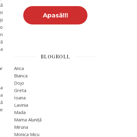
ță
ei
și
 o
un
ră
sa
BLOGROLL
ar
Anca
Bianca
Dojo
la
Greta
la
Ioana
nă
Lavinia
me
Mada
Mama Aluniță
Miruna
Monica Micu