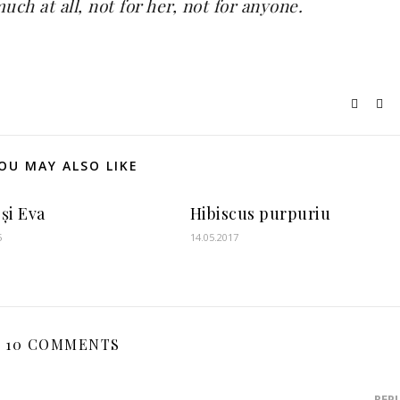
ch at all, not for her, not for anyone.
OU MAY ALSO LIKE
și Eva
Hibiscus purpuriu
5
14.05.2017
10 COMMENTS
REP