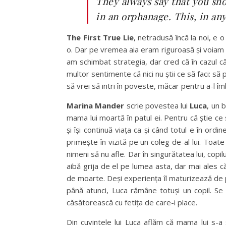
They always say that you shou
in an orphanage. This, in any 
The First True Lie
, netradusă încă la noi, e 
o. Dar pe vremea aia eram riguroasă și voiam să
am schimbat strategia, dar cred că în cazul căr
multor sentimente că nici nu știi ce să faci: să
să vrei să intri în poveste, măcar pentru a-l îm
Marina Mander
scrie povestea lui
Luca
, un 
mama lui moartă în patul ei. Pentru că știe ce 
și își continuă viața ca și când totul e în ordin
primește în vizită pe un coleg de-al lui. Toate
nimeni să nu afle. Dar în singurătatea lui, cop
aibă grija de el pe lumea asta, dar mai ales că d
de moarte. Deși experiența îl maturizează de pe 
până atunci, Luca rămâne totuși un copil. Se
căsătorească cu fetița de care-i place.
Din cuvintele lui Luca aflăm că mama lui s-a s