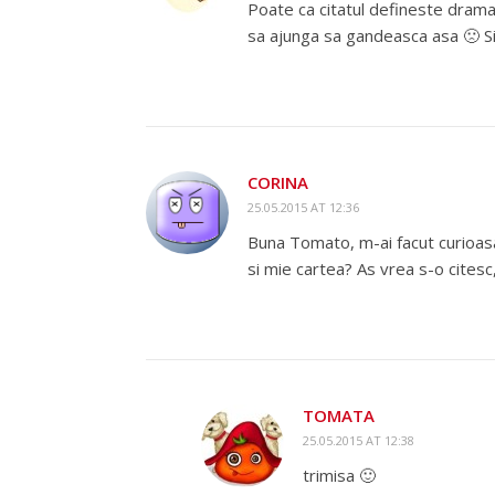
Poate ca citatul defineste drama 
sa ajunga sa gandeasca asa 🙁 Si
CORINA
25.05.2015 AT 12:36
Buna Tomato, m-ai facut curioasa 
si mie cartea? As vrea s-o citesc
TOMATA
25.05.2015 AT 12:38
trimisa 🙂