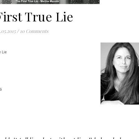
irst True Lie
.05.2015
/
10 Comments
e Lie
ză