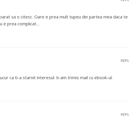
eaparat sa o citesc. Oare e prea mult tupeu din partea mea daca te
 nu e prea complicat…
REP
cur ca ti-a starnit interesul. ti-am trimis mail cu ebook-ul.
REP