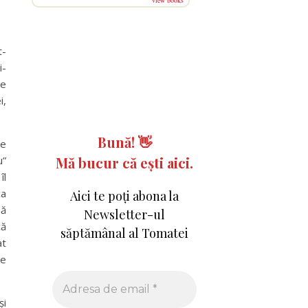
view books
t-
i-
de
i,
Bună!
👋
pe
u”
Mă bucur că ești aici.
îl
ca
Aici te poți abona la
să
Newsletter-ul
că
săptămânal al Tomatei
at
se
și