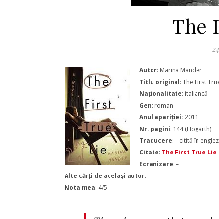
The F
24
Autor
: Marina Mander
Titlu original
: The First Tru
Naționalitate
: italiancă
Gen
: roman
Anul apariției:
2011
Nr. pagini
: 144 (Hogarth)
Traducere
: – citită în engle
Citate
:
The First True Lie
Ecranizare
: –
Alte cărți de același autor
: –
Nota mea
: 4/5