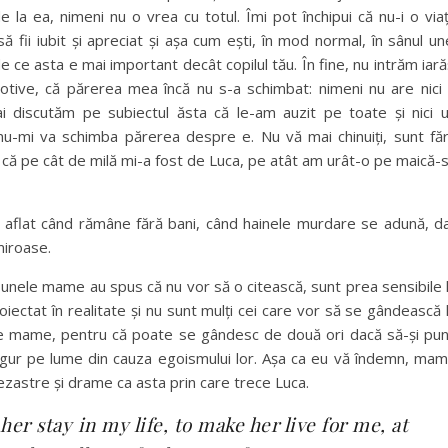
 la ea, nimeni nu o vrea cu totul. Îmi pot închipui că nu-i o via
să fii iubit și apreciat și așa cum ești, în mod normal, în sânul un
e ce asta e mai important decât copilul tău. În fine, nu intrăm iară
 motive, că părerea mea încă nu s-a schimbat: nimeni nu are nici
i discutăm pe subiectul ăsta că le-am auzit pe toate și nici 
nu-mi va schimba părerea despre e. Nu vă mai chinuiți, sunt fă
 că pe cât de milă mi-a fost de Luca, pe atât am urât-o pe maică-
e aflat când rămâne fără bani, când hainele murdare se adună, d
miroase.
unele mame au spus că nu vor să o citească, sunt prea sensibile 
iectat în realitate și nu sunt mulți cei care vor să se gândească 
lte mame, pentru că poate se gândesc de două ori dacă să-și pu
ingur pe lume din cauza egoismului lor. Așa ca eu vă îndemn, ma
zastre și drame ca asta prin care trece Luca.
er stay in my life, to make her live for me, at