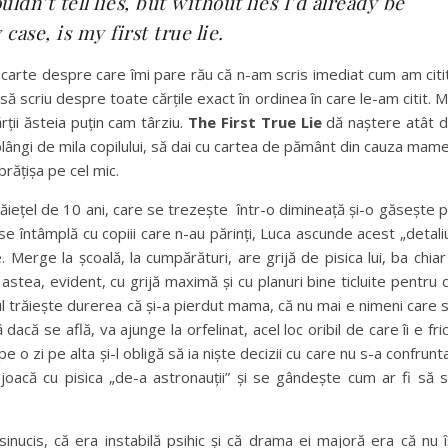
ldn’t tell lies, but without lies I’d already be
case, is my first true lie.
o carte despre care îmi pare rău că n-am scris imediat cum am citi
 scriu despre toate cărțile exact în ordinea în care le-am citit. M
ții ăsteia puțin cam târziu.
The First True Lie
dă naștere atât 
 plângi de mila copilului, să dai cu cartea de pământ din cauza mame
brățișa pe cel mic.
băiețel de 10 ani, care se trezește într-o dimineață și-o găsește 
se întâmplă cu copiii care n-au părinți, Luca ascunde acest „detali
e. Merge la școală, la cumpărături, are grijă de pisica lui, ba chiar 
 astea, evident, cu grijă maximă și cu planuri bine ticluite pentru 
ilul trăiește durerea că și-a pierdut mama, că nu mai e nimeni care 
acă se află, va ajunge la orfelinat, acel loc oribil de care îi e fri
o zi pe alta și-l obligă să ia niște decizii cu care nu s-a confrunt
 joacă cu pisica „de-a astronauții” și se gândește cum ar fi să 
inucis, că era instabilă psihic și că drama ei majoră era că nu î