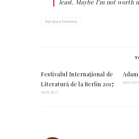
least. Maybe I’m not worth mu
literatura feminina
Y
Festivalul Internațional de
Adam 
26.07.201
Literatură de la Berlin 2017
18.09.2017