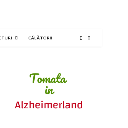
CTURI
CĂLĂTORII