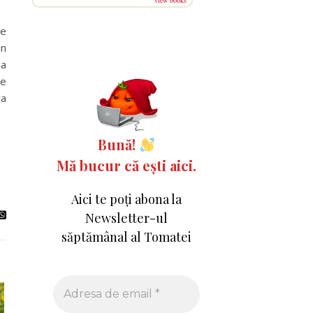
view books
pe
in
ca
pe
ca
Bună!
Mă bucur că ești aici.
Aici te poți abona la
Newsletter-ul
săptămânal al Tomatei