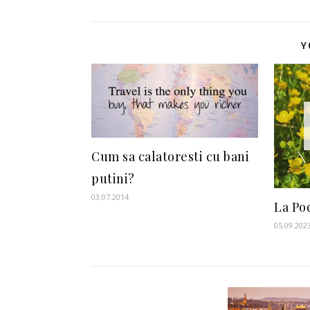
Y
Cum sa calatoresti cu bani
putini?
03.07.2014
La Pod
05.09.202