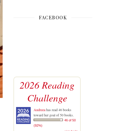
FACEBOOK
2026 Reading
Challenge
Andreea
has read 46 books
toward her goal of 50 books.
46 of 50
(92%)