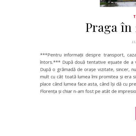
Praga în 
11
***Pentru informații despre transport, caza
întors.*** După două tentative eșuate de a v
După o grămadă de orașe vizitate, sincer, 
mult cu cât toată lumea îmi promitea și era 
place când lumea face asta, când își dă cu p
Florența și chiar n-am fost pe atât de impres