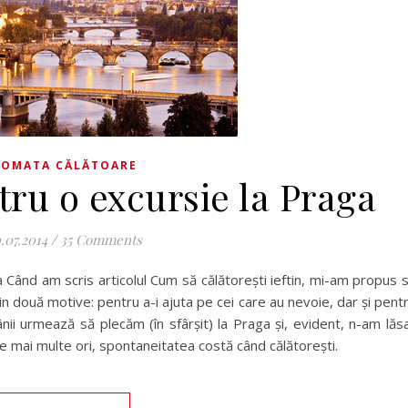
TOMATA CĂLĂTOARE
tru o excursie la Praga
.07.2014
/
35 Comments
a Când am scris articolul Cum să călătorești ieftin, mi-am propus 
 din două motive: pentru a-i ajuta pe cei care au nevoie, dar și pent
ânii urmează să plecăm (în sfârșit) la Praga și, evident, n-am lăs
e mai multe ori, spontaneitatea costă când călătorești.