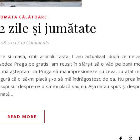
TOMATA CĂLĂTOARE
2 zile și jumătate
.08.2014
/
19 Comments
re și masă, citiți articolul ăsta. L-am actualizat după ce ne-
edea Praga pe gratis, am reușit în sfârșit să o văd pe banii me
nu mă așteptam ca Praga să mă impresioneze cu ceva, cu atât m
sigură că o să-mi placă și-o să mă îndrăgostesc de ea. Nu prea î
resupusul despre ce o să-mi placă sau nu. Așa mi-au spus și desp
ionată…
READ MORE