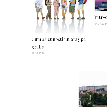
Într-o
04.07.201
Cum să cunoști un oraș pe
gratis
12.10.2016