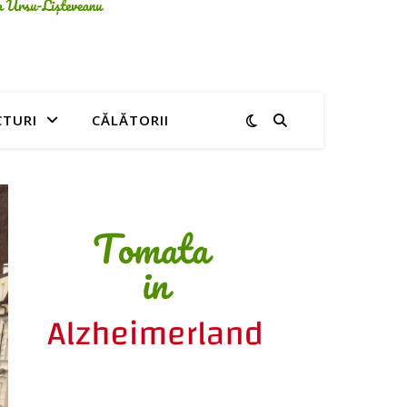
CTURI
CĂLĂTORII