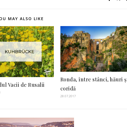
OU MAY ALSO LIKE
Ronda, între stânci, hăuri ș
ul Vacii de Rusalii
coridă
3
28.07.2017