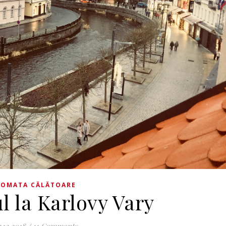
TOMATA CĂLĂTOARE
l la Karlovy Vary
7.12.2018
/
11 Comments