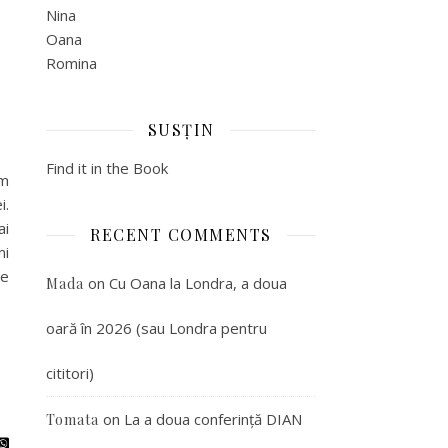
Nina
Oana
Romina
SUSȚIN
Find it in the Book
am
i.
ai
RECENT COMMENTS
mi
re
on
Cu Oana la Londra, a doua
Mada
oară în 2026 (sau Londra pentru
cititori)
on
La a doua conferință DIAN
Tomata