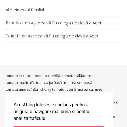
Alzheimer-ul familial
on
Aș vrea să fiu colega de clasă a Adei
Brindusa
on
Aș vrea să fiu colega de clasă a Adei
Tomata
tomata cititoare
tomata cinefilă
tomata călătoare
tomata muzicală
tomata jucăușă
tomata serioasă
tomata amuza(n)tă
cherry tomato
veti fi mereu cu mine
timişoara mea
in ţara tomatei
tomata berlineză
tomata gândeşte
io, io şi iarăşi io
metablogging
tomata întreabă
Acest blog folosește cookies pentru a
tomata in societate
tomata colecționară
tomata umanitara
asigura o navigare mai bună și pentru
tomata dedică
tomata lucrează
tomata in lumina reflectoarelor
analiza traficului.
tomate si gogonele
salată de roşii