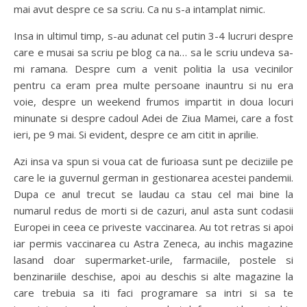
mai avut despre ce sa scriu. Ca nu s-a intamplat nimic.
Insa in ultimul timp, s-au adunat cel putin 3-4 lucruri despre
care e musai sa scriu pe blog ca na… sa le scriu undeva sa-
mi ramana. Despre cum a venit politia la usa vecinilor
pentru ca eram prea multe persoane inauntru si nu era
voie, despre un weekend frumos impartit in doua locuri
minunate si despre cadoul Adei de Ziua Mamei, care a fost
ieri, pe 9 mai. Si evident, despre ce am citit in aprilie.
Azi insa va spun si voua cat de furioasa sunt pe deciziile pe
care le ia guvernul german in gestionarea acestei pandemii.
Dupa ce anul trecut se laudau ca stau cel mai bine la
numarul redus de morti si de cazuri, anul asta sunt codasii
Europei in ceea ce priveste vaccinarea. Au tot retras si apoi
iar permis vaccinarea cu Astra Zeneca, au inchis magazine
lasand doar supermarket-urile, farmaciile, postele si
benzinariile deschise, apoi au deschis si alte magazine la
care trebuia sa iti faci programare sa intri si sa te