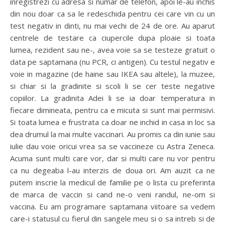
inregistrezi cu adresa si numar de telefon, apoi le-au inchis
din nou doar ca sa le redeschida pentru cei care vin cu un
test negativ in dinti, nu mai vechi de 24 de ore. Au aparut
centrele de testare ca ciupercile dupa ploaie si toata
lumea, rezident sau ne-, avea voie sa se testeze gratuit o
data pe saptamana (nu PCR, ci antigen). Cu testul negativ e
voie in magazine (de haine sau IKEA sau altele), la muzee,
si chiar si la gradinite si scoli li se cer teste negative
copiilor. La gradinita Adei li se ia doar temperatura in
fiecare dimineata, pentru ca e micuta si sunt mai permisivi.
Si toata lumea e frustrata ca doar ne inchid in casa in loc sa
dea drumul la mai multe vaccinari. Au promis ca din iunie sau
iulie dau voie oricui vrea sa se vaccineze cu Astra Zeneca.
Acuma sunt multi care vor, dar si multi care nu vor pentru
ca nu degeaba l-au interzis de doua ori. Am auzit ca ne
putem inscrie la medicul de familie pe o lista cu preferinta
de marca de vaccin si cand ne-o veni randul, ne-om si
vaccina. Eu am programare saptamana viitoare sa vedem
care-i statusul cu fierul din sangele meu si o sa intreb si de