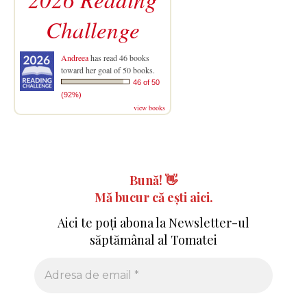
Challenge
Andreea
has read 46 books
toward her goal of 50 books.
46 of 50
(92%)
view books
Bună!
👋
Mă bucur că ești aici.
Aici te poți abona la Newsletter-ul
săptămânal al Tomatei