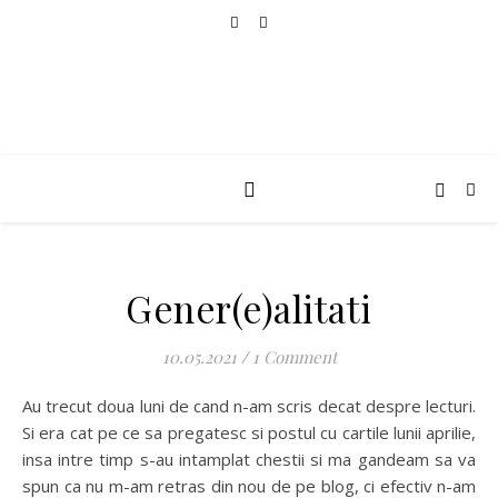
Gener(e)alitati
10.05.2021
/
1 Comment
Au trecut doua luni de cand n-am scris decat despre lecturi.
Si era cat pe ce sa pregatesc si postul cu cartile lunii aprilie,
insa intre timp s-au intamplat chestii si ma gandeam sa va
spun ca nu m-am retras din nou de pe blog, ci efectiv n-am