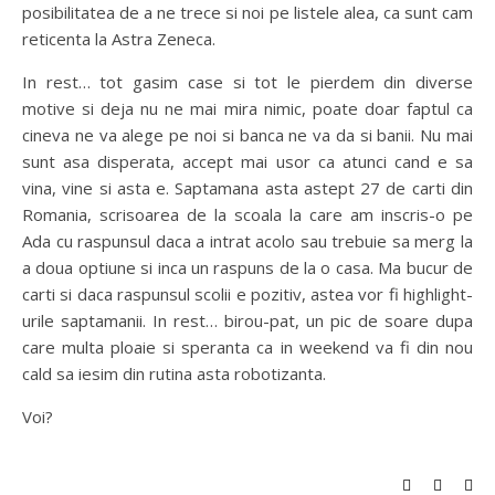
posibilitatea de a ne trece si noi pe listele alea, ca sunt cam
reticenta la Astra Zeneca.
In rest… tot gasim case si tot le pierdem din diverse
motive si deja nu ne mai mira nimic, poate doar faptul ca
cineva ne va alege pe noi si banca ne va da si banii. Nu mai
sunt asa disperata, accept mai usor ca atunci cand e sa
vina, vine si asta e. Saptamana asta astept 27 de carti din
Romania, scrisoarea de la scoala la care am inscris-o pe
Ada cu raspunsul daca a intrat acolo sau trebuie sa merg la
a doua optiune si inca un raspuns de la o casa. Ma bucur de
carti si daca raspunsul scolii e pozitiv, astea vor fi highlight-
urile saptamanii. In rest… birou-pat, un pic de soare dupa
care multa ploaie si speranta ca in weekend va fi din nou
cald sa iesim din rutina asta robotizanta.
Voi?