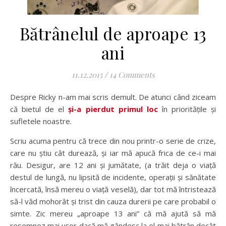
Bătrânelul de aproape 13
ani
11.12.2015
/
14 Comments
Despre Ricky n-am mai scris demult. De atunci când ziceam
că bietul de el
și-a pierdut primul loc
în prioritățile și
sufletele noastre.
Scriu acuma pentru că trece din nou printr-o serie de crize,
care nu știu cât durează, și iar mă apucă frica de ce-i mai
rău. Desigur, are 12 ani și jumătate, (a trăit deja o viață
destul de lungă, nu lipsită de incidente, operații și sănătate
încercată, însă mereu o viață veselă), dar tot mă întristează
să-l văd mohorât și trist din cauza durerii pe care probabil o
simte. Zic mereu „aproape 13 ani” că mă ajută să mă
resemnez mai ușor dacă mă gândesc la el mai bătrân decât