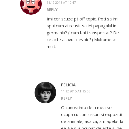
11.12.2015 AT 10:47
REPLY
Imi cer scuze pt off topic. Poti sa imi
spui cum ai reusit sa iei papagalul in
germania? ( cum l-ai transportat? De
ce acte ai avut nevoie?) Multumesc
mult.
FELICIA
11.12.2015 AT 15:55
REPLY
O cunostinta de a mea se
ocupa cu concursuri si expozitii
de animale, asa ca, am apelat la
ea. Ea s-a ocupat de acte si de