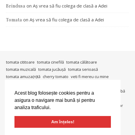
on
Aș vrea să fiu colega de clasă a Adei
Brindusa
on
Aș vrea să fiu colega de clasă a Adei
Tomata
tomata cititoare
tomata cinefilă
tomata călătoare
tomata muzicală
tomata jucăușă
tomata serioasă
tomata amuza(n)tă
cherry tomato
veti fi mereu cu mine
timişoara mea
in ţara tomatei
tomata berlineză
tomata gândeşte
io, io şi iarăşi io
metablogging
tomata întreabă
Acest blog folosește cookies pentru a
tomata in societate
tomata colecționară
tomata umanitara
asigura o navigare mai bună și pentru
tomata dedică
tomata lucrează
tomata in lumina reflectoarelor
analiza traficului.
tomate si gogonele
salată de roşii
Am înțeles!
Ashe Theme by
WP Royal
.