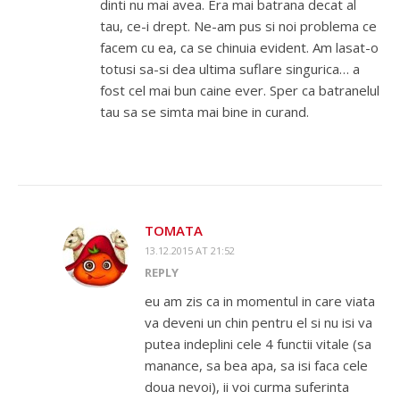
dinti nu mai avea. Era mai batrana decat al
tau, ce-i drept. Ne-am pus si noi problema ce
facem cu ea, ca se chinuia evident. Am lasat-o
totusi sa-si dea ultima suflare singurica… a
fost cel mai bun caine ever. Sper ca batranelul
tau sa se simta mai bine in curand.
TOMATA
13.12.2015 AT 21:52
REPLY
eu am zis ca in momentul in care viata
va deveni un chin pentru el si nu isi va
putea indeplini cele 4 functii vitale (sa
manance, sa bea apa, sa isi faca cele
doua nevoi), ii voi curma suferinta