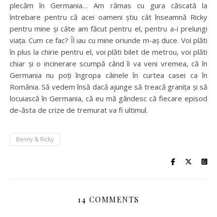
plecăm în Germania… Am rămas cu gura căscată la
întrebare pentru că acei oameni știu cât înseamnă Ricky
pentru mine și câte am făcut pentru el, pentru a-i prelungi
viața. Cum ce fac? Îl iau cu mine oriunde m-aș duce. Voi plăti
în plus la chirie pentru el, voi plăti bilet de metrou, voi plăti
chiar și o incinerare scumpă când îi va veni vremea, că în
Germania nu poți îngropa câinele în curtea casei ca în
România. Să vedem însă dacă ajunge să treacă granița și să
locuiască în Germania, că eu mă gândesc că fiecare episod
de-ăsta de crize de tremurat va fi ultimul.
Benny & Ricky
14 COMMENTS