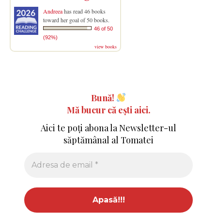
Andreea
has read 46 books
toward her goal of 50 books.
46 of 50
(92%)
view books
Bună!
Mă bucur că ești aici.
Aici te poți abona la Newsletter-ul
săptămânal al Tomatei