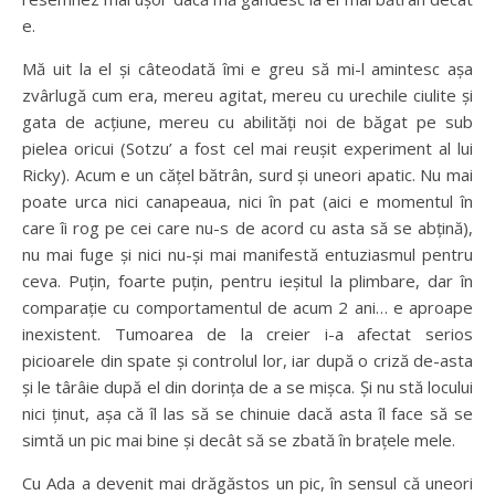
e.
Mă uit la el și câteodată îmi e greu să mi-l amintesc așa
zvârlugă cum era, mereu agitat, mereu cu urechile ciulite și
gata de acțiune, mereu cu abilități noi de băgat pe sub
pielea oricui (Sotzu’ a fost cel mai reușit experiment al lui
Ricky). Acum e un cățel bătrân, surd și uneori apatic. Nu mai
poate urca nici canapeaua, nici în pat (aici e momentul în
care îi rog pe cei care nu-s de acord cu asta să se abțină),
nu mai fuge și nici nu-și mai manifestă entuziasmul pentru
ceva. Puțin, foarte puțin, pentru ieșitul la plimbare, dar în
comparație cu comportamentul de acum 2 ani… e aproape
inexistent. Tumoarea de la creier i-a afectat serios
picioarele din spate și controlul lor, iar după o criză de-asta
și le târâie după el din dorința de a se mișca. Și nu stă locului
nici ținut, așa că îl las să se chinuie dacă asta îl face să se
simtă un pic mai bine și decât să se zbată în brațele mele.
Cu Ada a devenit mai drăgăstos un pic, în sensul că uneori