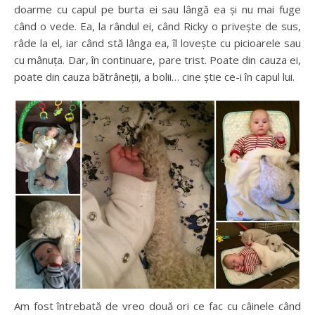
doarme cu capul pe burta ei sau lângă ea și nu mai fuge
când o vede. Ea, la rândul ei, când Ricky o privește de sus,
râde la el, iar când stă lânga ea, îl lovește cu picioarele sau
cu mânuța. Dar, în continuare, pare trist. Poate din cauza ei,
poate din cauza bătrâneții, a bolii… cine știe ce-i în capul lui.
Am fost întrebată de vreo două ori ce fac cu câinele când