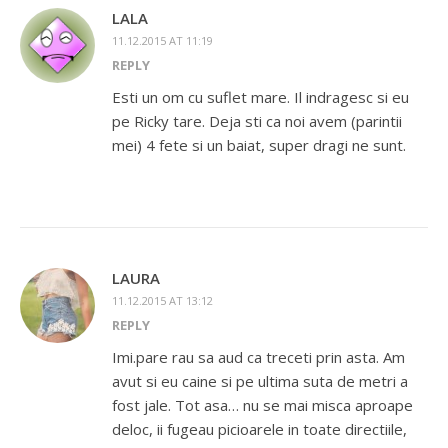
LALA
11.12.2015 AT 11:19
REPLY
Esti un om cu suflet mare. Il indragesc si eu
pe Ricky tare. Deja sti ca noi avem (parintii
mei) 4 fete si un baiat, super dragi ne sunt.
LAURA
11.12.2015 AT 13:12
REPLY
Imi.pare rau sa aud ca treceti prin asta. Am
avut si eu caine si pe ultima suta de metri a
fost jale. Tot asa… nu se mai misca aproape
deloc, ii fugeau picioarele in toate directiile,