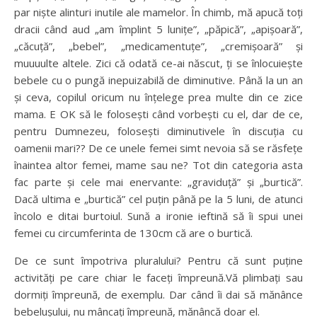
par niște alinturi inutile ale mamelor. În chimb, mă apucă toți
dracii când aud „am împlint 5 lunițe”, „păpică”, „apișoară”,
„căcuță”, „bebel”, „medicamentuțe”, „cremișoară” și
muuuulte altele. Zici că odată ce-ai născut, ți se înlocuiește
bebele cu o pungă inepuizabilă de diminutive. Până la un an
și ceva, copilul oricum nu înțelege prea multe din ce zice
mama. E OK să le folosești când vorbești cu el, dar de ce,
pentru Dumnezeu, folosești diminutivele în discuția cu
oamenii mari?? De ce unele femei simt nevoia să se răsfețe
înaintea altor femei, mame sau ne? Tot din categoria asta
fac parte și cele mai enervante: „graviduță” și „burtică”.
Dacă ultima e „burtică” cel puțin până pe la 5 luni, de atunci
încolo e ditai burtoiul. Sună a ironie ieftină să îi spui unei
femei cu circumferinta de 130cm că are o burtică.
De ce sunt împotriva pluralului? Pentru că sunt puține
activități pe care chiar le faceți împreună.Vă plimbați sau
dormiți împreună, de exemplu. Dar când îi dai să mănânce
bebelușului, nu mâncați împreună, mănâncă doar el.