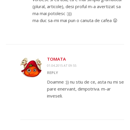
(plural, articole), desi proful m-a avertizat sa
ma mai potolesc :)))
ma duc sa-mi mai pun o canuta de cafea 😛
TOMATA
01.04.2015 AT 09:55
REPLY
Doamne :)) nu stiu de ce, asta nu mi se
pare enervant, dimpotriva. m-ar
inveseli.