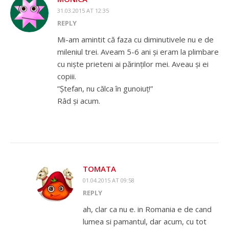
31.03.2015 AT 12:35
REPLY
Mi-am amintit că faza cu diminutivele nu e de
mileniul trei. Aveam 5-6 ani și eram la plimbare
cu niște prieteni ai părinților mei. Aveau și ei
copiii.
”Ștefan, nu călca în gunoiuț!”
Râd și acum.
TOMATA
01.04.2015 AT 09:58
REPLY
ah, clar ca nu e. in Romania e de cand
lumea si pamantul, dar acum, cu tot