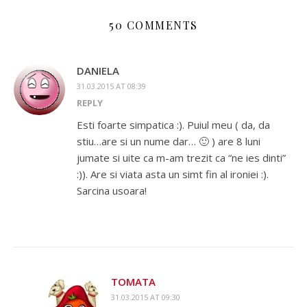
50 COMMENTS
DANIELA
31.03.2015 AT 08:39
REPLY
Esti foarte simpatica :). Puiul meu ( da, da
stiu…are si un nume dar… 🙂 ) are 8 luni
jumate si uite ca m-am trezit ca “ne ies dinti”
:)). Are si viata asta un simt fin al ironiei :).
Sarcina usoara!
TOMATA
31.03.2015 AT 09:30