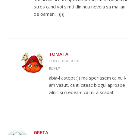
stres cand voi simti din nou nevoia sa ma iau
de oameni. :))))
TOMATA
31.03.2015 AT 09:28
REPLY
abia-l astept :)) ma speriasem ca nu l-
am vazut, ca iti citesc blogul aproape
zilnic si credeam ca mi-a scapat.
GRETA