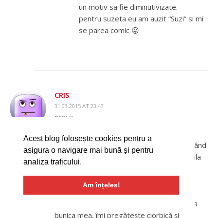
un motiv sa fie diminutivizate.
pentru suzeta eu am auzit “Suzi” si mi
se parea comic 😛
CRIS
31.03.2015 AT 23:43
REPLY
Ohohooo, chiar că ești curajoasă să expui
Acest blog folosește cookies pentru a
asemenea părere :)) Mă gândesc că, neavând
asigura o navigare mai bună și pentru
încă urmași, nu ne-a invadat pe noi simțul ăla
analiza traficului.
matern, total, care din momentul instalării,
devine contagios și nu mai poți delimita
Am înțeles!
adresarea către copil de adresarea către
ceilalți. Una peste alta, mereu cand merg la
bunica mea, îmi pregătește ciorbică și