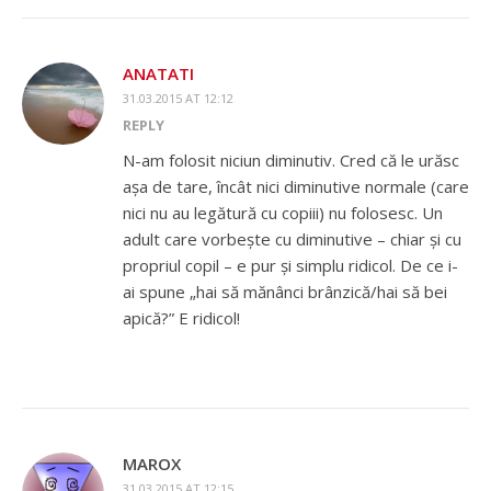
ANATATI
31.03.2015 AT 12:12
REPLY
N-am folosit niciun diminutiv. Cred că le urăsc
așa de tare, încât nici diminutive normale (care
nici nu au legătură cu copiii) nu folosesc. Un
adult care vorbește cu diminutive – chiar și cu
propriul copil – e pur și simplu ridicol. De ce i-
ai spune „hai să mănânci brânzică/hai să bei
apică?” E ridicol!
MAROX
31.03.2015 AT 12:15