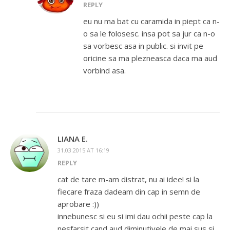
REPLY
eu nu ma bat cu caramida in piept ca n-
o sa le folosesc. insa pot sa jur ca n-o
sa vorbesc asa in public. si invit pe
oricine sa ma plezneasca daca ma aud
vorbind asa.
LIANA E.
31.03.2015 AT 16:19
REPLY
cat de tare m-am distrat, nu ai idee! si la
fiecare fraza dadeam din cap in semn de
aprobare :))
innebunesc si eu si imi dau ochii peste cap la
nesfarsit cand aud diminutivele de mai sus si