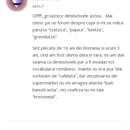
REPLY
Offff, groaznice diminutivele astea… Mai
citesc pe un forum despre copii si mi se ridica
parul la “tzatzica”, “papica”, “lunitze”,
“gravidutze”.
Sint plecata de 16 ani din Romania si acum 3
ani, cind am fost ultima data in tara, mi-am dat
seama ca diminutivele par a fi invadat tot
vocabularul românesc. Inainte nu era asa. Mai
vorbeam de “cafeluta”, dar vinzatoarea din
supermarket nu-mi atragea atentia “luati
banutii astia”, nici coafeza nu-mi taia
“bretonelul”…