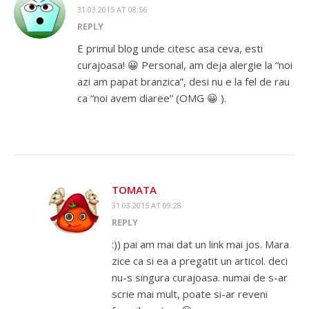
31.03.2015 AT 08:56
REPLY
E primul blog unde citesc asa ceva, esti
curajoasa! 😀 Personal, am deja alergie la “noi
azi am papat branzica”, desi nu e la fel de rau
ca “noi avem diaree” (OMG 😀 ).
TOMATA
31.03.2015 AT 09:28
REPLY
:)) pai am mai dat un link mai jos. Mara
zice ca si ea a pregatit un articol. deci
nu-s singura curajoasa. numai de s-ar
scrie mai mult, poate si-ar reveni