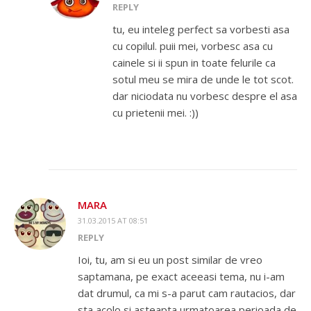
REPLY
tu, eu inteleg perfect sa vorbesti asa
cu copilul. puii mei, vorbesc asa cu
cainele si ii spun in toate felurile ca
sotul meu se mira de unde le tot scot.
dar niciodata nu vorbesc despre el asa
cu prietenii mei. :))
MARA
31.03.2015 AT 08:51
REPLY
Ioi, tu, am si eu un post similar de vreo
saptamana, pe exact aceeasi tema, nu i-am
dat drumul, ca mi s-a parut cam rautacios, dar
sta acolo si asteapta urmatoarea perioada de