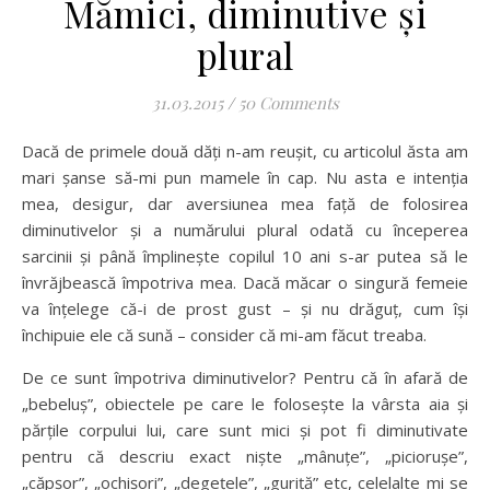
Mămici, diminutive și
plural
31.03.2015
/
50 Comments
Dacă de primele două dăți n-am reușit, cu articolul ăsta am
mari șanse să-mi pun mamele în cap. Nu asta e intenția
mea, desigur, dar aversiunea mea față de folosirea
diminutivelor și a numărului plural odată cu începerea
sarcinii și până împlinește copilul 10 ani s-ar putea să le
învrăjbească împotriva mea. Dacă măcar o singură femeie
va înțelege că-i de prost gust – și nu drăguț, cum își
închipuie ele că sună – consider că mi-am făcut treaba.
De ce sunt împotriva diminutivelor? Pentru că în afară de
„bebeluș”, obiectele pe care le folosește la vârsta aia și
părțile corpului lui, care sunt mici și pot fi diminutivate
pentru că descriu exact niște „mânuțe”, „piciorușe”,
„căpșor”, „ochișori”, „degețele”, „guriță” etc, celelalte mi se