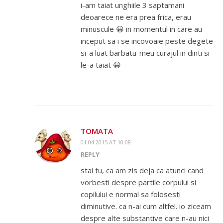
i-am taiat unghiile 3 saptamani
deoarece ne era prea frica, erau
minuscule 😀 in momentul in care au
inceput sa i se incovoaie peste degete
si-a luat barbatu-meu curajul in dinti si
le-a taiat 😀
TOMATA
01.04.2015 AT 10:08
REPLY
stai tu, ca am zis deja ca atunci cand
vorbesti despre partile corpului si
copilului e normal sa folosesti
diminutive. ca n-ai cum altfel. io ziceam
despre alte substantive care n-au nici