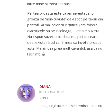
intre mine si mostenitoare.
Partea proasta este ca am inventat si o
groaza de ‘non-cuvinte’ de-l scot pe ta-su din
pantofi. Al mai celebru e ‘țuțică’ (am folosit
diacriticele sa se inteleaga) – asta e suzeta.
Nu-i spun suzeta nici daca ma pici cu ceara,
desi exista riscul ca fii-mea sa invete prostia
asta. Ma amuza prea mult cuvantul, asa ca nu-
l schimb 😀
DIANA
01.04.2015 AT 09:42
REPLY
oaaa, unghiutele, I remember… noi nu