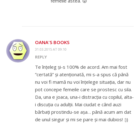
femeile astea. 😛
OANA'S BOOKS
31.03.2015 AT 09:10
REPLY
Te înțeleg și-s 100% de acord. Am mai fost
”certată” și atenționată, mi s-a spus că până
nu voi fi mamă nu voi înțelege situația, dar nu
pot concepe femeile care se prostesc cu sila.
Da, una e joaca, una-i distracția cu copilul, alta-
i discuția cu adulții. Mai ciudat e când auzi
bărbați prostindu-se așa… până acum am dat
de unul singur și mi se pare și mai dubios! :))