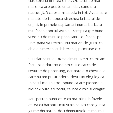
clar: totul la fii-mea e mic. OK, acum e mai
mare, ca are peste un an, dar, cand s-a
nascut, JUR ca era minuscula in tot. Avea niste
manute de te apuca strechea la taiatul de
unghii. In primele saptamani numa’ barbatu-
miu facea sportul asta si transpira (pe bune)
vreo 30 de minute pana taia. Te ‘faceai’ pe
tine, pana sa termini. Nu mai zic de gura, ca
abia o nimereai cu biberonul, picioruse etc.
Stiu clar ca nu e OK sa diminutivezi, ca mi-am
facut si io datoria de am citit o carca de
resurse de parenting, dar asta e o chestie la
care nu am putut adera, desi ii inteleg logica.
In cazul meu nu pot spune ca are picioare si
nici ca-i pute scutecul, ca inca e mic si dragut.
Acu’ partea buna este ca ma ‘alint’ la fazele
astea cu barbatu-miu si aia cativa care gusta
glume din astea, deci diminutivele is mai mult