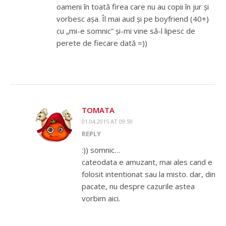
oameni în toată firea care nu au copii în jur și
vorbesc așa. Îl mai aud și pe boyfriend (40+)
cu „mi-e somnic” și-mi vine să-l lipesc de
perete de fiecare dată =))
TOMATA
01.04.2015 AT 09:59
REPLY
:)) somnic…
cateodata e amuzant, mai ales cand e
folosit intentionat sau la misto. dar, din
pacate, nu despre cazurile astea
vorbim aici.