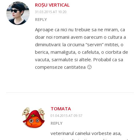
ROȘU VERTICAL
31.03.2015 AT 10:20
REPLY
Aproape ca nici nu trebuie sa ne miram, ca
doar noi romanii avem oarecum o cultura a
diminutivarii: la circiuma “servim” mititei, o
berica, mamaliguta, o cafeluta, o ciorbita de
vacuta, sarmalute si altele. Probabil ca sa
compenseze cantitatea 🙂
TOMATA
01.04.2015 AT 09:57
REPLY
veterinarul cainelui vorbeste asa,