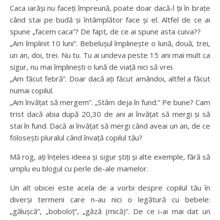
Caca iarăși nu faceți împreună, poate doar dacă-l ții în brațe
când stai pe budă și întâmplător face și el. Altfel de ce ai
spune „facem caca”? De fapt, de ce ai spune asta cuiva??
„Am împlinit 10 luni”. Bebelușul împlinește o lună, două, trei,
un an, doi, trei. Nu tu. Tu ai undeva peste 15 ani mai mult ca
sigur, nu mai împlinești o lună de viață nici să vrei.
„Am făcut febră”. Doar dacă ați făcut amândoi, altfel a făcut
numai copilul.
„Am învățat să mergem”. „Stăm deja în fund.” Pe bune? Cam
trist dacă abia după 20,30 de ani ai învățat să mergi și să
stai în fund. Dacă ai învățat să mergi când aveai un an, de ce
folosești pluralul când învață copilul tău?
Mă rog, ați înțeles ideea și sigur știți și alte exemple, fără să
umplu eu blogul cu perle de-ale mamelor.
Un alt obicei este acela de a vorbi despre copilul tău în
diverși termeni care n-au nici o legătură cu bebele:
„gălușcă”, „boboloț”, „gâză (mică)”. De ce i-ai mai dat un