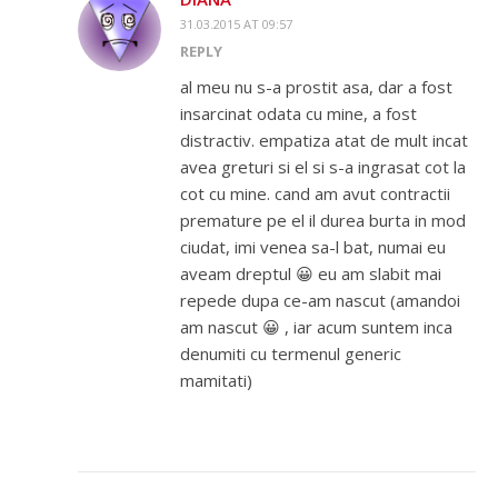
31.03.2015 AT 09:57
REPLY
al meu nu s-a prostit asa, dar a fost
insarcinat odata cu mine, a fost
distractiv. empatiza atat de mult incat
avea greturi si el si s-a ingrasat cot la
cot cu mine. cand am avut contractii
premature pe el il durea burta in mod
ciudat, imi venea sa-l bat, numai eu
aveam dreptul 😀 eu am slabit mai
repede dupa ce-am nascut (amandoi
am nascut 😀 , iar acum suntem inca
denumiti cu termenul generic
mamitati)