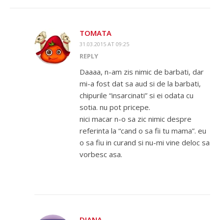
TOMATA
31.03.2015 AT 09:25
REPLY
Daaaa, n-am zis nimic de barbati, dar
mi-a fost dat sa aud si de la barbati,
chipurile “insarcinati” si ei odata cu
sotia. nu pot pricepe.
nici macar n-o sa zic nimic despre
referinta la “cand o sa fii tu mama”. eu
o sa fiu in curand si nu-mi vine deloc sa
vorbesc asa.
DIANA