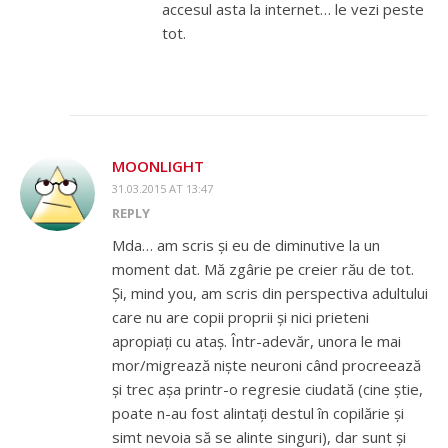
accesul asta la internet… le vezi peste
tot.
MOONLIGHT
31.03.2015 AT 13:47
REPLY
Mda… am scris și eu de diminutive la un
moment dat. Mă zgârie pe creier rău de tot.
Și, mind you, am scris din perspectiva adultului
care nu are copii proprii și nici prieteni
apropiați cu ataș. Într-adevăr, unora le mai
mor/migrează niște neuroni când procreează
și trec așa printr-o regresie ciudată (cine știe,
poate n-au fost alintați destul în copilărie și
simt nevoia să se alinte singuri), dar sunt și