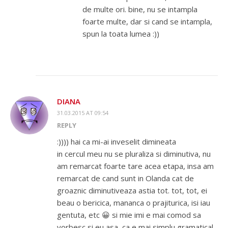
de multe ori. bine, nu se intampla
foarte multe, dar si cand se intampla,
spun la toata lumea :))
DIANA
31.03.2015 AT 09:54
REPLY
:)))) hai ca mi-ai inveselit dimineata
in cercul meu nu se pluraliza si diminutiva, nu
am remarcat foarte tare acea etapa, insa am
remarcat de cand sunt in Olanda cat de
groaznic diminutiveaza astia tot. tot, tot, ei
beau o bericica, mananca o prajiturica, isi iau
gentuta, etc 😀 si mie imi e mai comod sa
vorbesc si eu asa, ca e mai simplu gramatical