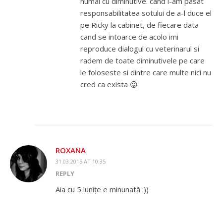
numai cu diminutive. cand i-am pasat
responsabilitatea sotului de a-l duce el
pe Ricky la cabinet, de fiecare data
cand se intoarce de acolo imi
reproduce dialogul cu veterinarul si
radem de toate diminutivele pe care
le foloseste si dintre care multe nici nu
cred ca exista 😛
ROXANA
31.03.2015 AT 10:35
REPLY
Aia cu 5 lunițe e minunată :))