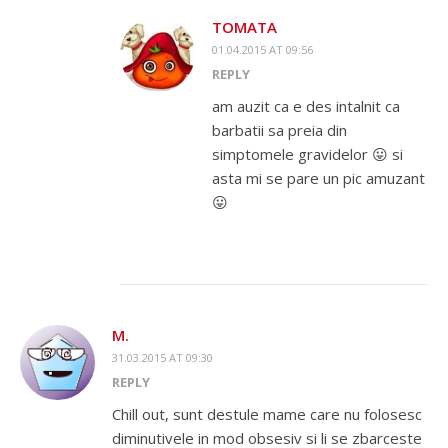
TOMATA
01.04.2015 AT 09:56
REPLY
am auzit ca e des intalnit ca
barbatii sa preia din
simptomele gravidelor 😛 si
asta mi se pare un pic amuzant
😛
M.
31.03.2015 AT 09:30
REPLY
Chill out, sunt destule mame care nu folosesc
diminutivele in mod obsesiv si li se zbarceste