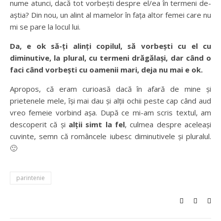
nume atunci, dacă tot vorbești despre el/ea în termeni de-
aștia? Din nou, un alint al mamelor în fața altor femei care nu
mi se pare la locul lui.
Da, e ok să-ți alinți copilul, să vorbești cu el cu
diminutive, la plural, cu termeni drăgălași, dar când o
faci când vorbești cu oamenii mari, deja nu mai e ok.
Apropos, că eram curioasă dacă în afară de mine și
prietenele mele, își mai dau și alții ochii peste cap când aud
vreo femeie vorbind așa. După ce mi-am scris textul, am
descoperit că și
alții simt la fel
, culmea despre aceleași
cuvinte, semn că româncele iubesc diminutivele și pluralul.
🙂
parintenie