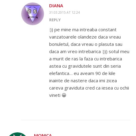
DIANA
31.03.2015 AT 12:24
REPLY
:)) pe mine ma intreaba constant
vanzatoarele olandeze daca vreau
bonuletul, daca vreau o plasuta sau
daca am vreo intrebarica :))) sotul meu
a murit de ras la faza cu intrebarica
astea cu gravidutele sunt din seria
elefantica… eu aveam 90 de kile
inainte de nastere daca imi zicea
careva graviduta cred ca iesea cu ochii
vineti 😀
MONICA