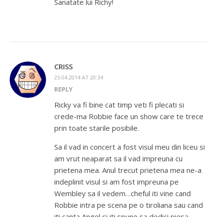
Sanatate lui Richy!
CRISS
25.04.2014 AT 20:34
REPLY
Ricky va fi bine cat timp veti fi plecati si
crede-ma Robbie face un show care te trece
prin toate starile posibile.
Sa il vad in concert a fost visul meu din liceu si
am vrut neaparat sa il vad impreuna cu
prietena mea. Anul trecut prietena mea ne-a
indeplinit visul si am fost impreuna pe
Wembley sa il vedem…cheful iti vine cand
Robbie intra pe scena pe o tiroliana sau cand
iti canta Angel si iti spune sa dedici piesa