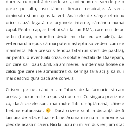
dormea cu o poftă de nedescris, noi ne întorceam de pe o
parte pe alta, ascultându-i fiecare respirație. A venit
dimineața și-am ajuns la vet. Analizele de sânge eliminau
orice cauză legată de organele interne, rămânea numai
capul. Pentru cap, ar trebui să-i fac un RMN, care nu-i deloc
ieftin (totuși, mai ieftin decât am dat eu pe bilet), dar
veterinarul a spus că mai putem aștepta să vedem cum se
manifestă. Mi-a prescris fenobarbital (un sfert de pastilă),
iar pentru o eventuală criză, o soluție rectală de Diazepam,
din care să îi dau 0,6ml. Să am mereu la îndemână fiolele de
calciu (pe care i le administrez cu seringa fără ac) și să nu-i
mai deschid gura dacă are convulsii.
Citisem pe net când m-am întors de la farmacie și cam
aceleași lucruri mi le-a spus și doctorul. Cu singura precizare
că, dacă crizele sunt mai multe într-o săptămână, câinele
trebuie eutanasiat.
Dacă crizele sunt la distanță de 6
luni una de alta, e foarte bine. Acuma mie nu-mi mai vine să
plec de acasă nicăieri. Nici la lucru nu m-am dus ieri, am stat