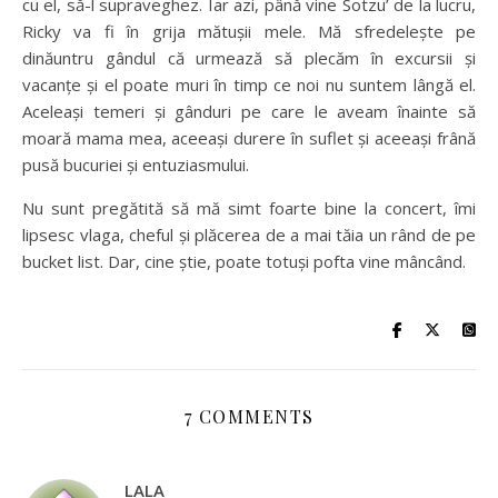
cu el, să-l supraveghez. Iar azi, până vine Sotzu’ de la lucru,
Ricky va fi în grija mătușii mele. Mă sfredelește pe
dinăuntru gândul că urmează să plecăm în excursii și
vacanțe și el poate muri în timp ce noi nu suntem lângă el.
Aceleași temeri și gânduri pe care le aveam înainte să
moară mama mea, aceeași durere în suflet și aceeași frână
pusă bucuriei și entuziasmului.
Nu sunt pregătită să mă simt foarte bine la concert, îmi
lipsesc vlaga, cheful și plăcerea de a mai tăia un rând de pe
bucket list. Dar, cine știe, poate totuși pofta vine mâncând.
7 COMMENTS
LALA