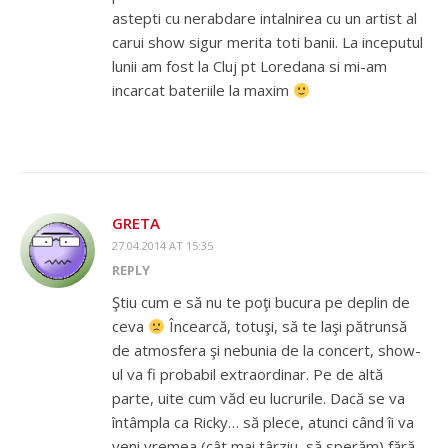
astepti cu nerabdare intalnirea cu un artist al
carui show sigur merita toti banii. La inceputul
lunii am fost la Cluj pt Loredana si mi-am
incarcat bateriile la maxim
GRETA
27.04.2014 AT 15:35
REPLY
Ştiu cum e să nu te poţi bucura pe deplin de
ceva
Încearcă, totuşi, să te laşi pătrunsă
de atmosfera şi nebunia de la concert, show-
ul va fi probabil extraordinar. Pe de altă
parte, uite cum văd eu lucrurile. Dacă se va
întâmpla ca Ricky… să plece, atunci când îi va
veni vremea (cât mai târziu, să sperăm) fără