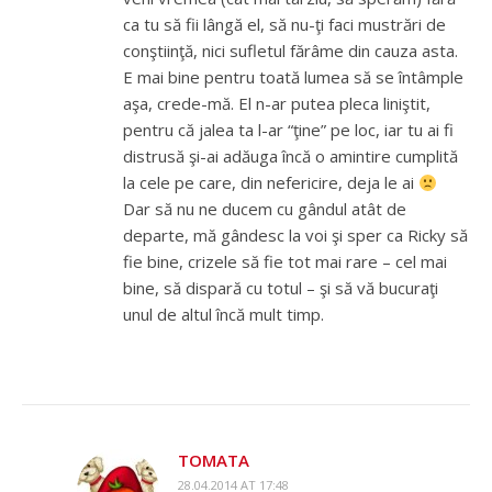
ca tu să fii lângă el, să nu-ţi faci mustrări de
conştiinţă, nici sufletul fărâme din cauza asta.
E mai bine pentru toată lumea să se întâmple
aşa, crede-mă. El n-ar putea pleca liniştit,
pentru că jalea ta l-ar “ţine” pe loc, iar tu ai fi
distrusă şi-ai adăuga încă o amintire cumplită
la cele pe care, din nefericire, deja le ai
Dar să nu ne ducem cu gândul atât de
departe, mă gândesc la voi şi sper ca Ricky să
fie bine, crizele să fie tot mai rare – cel mai
bine, să dispară cu totul – şi să vă bucuraţi
unul de altul încă mult timp.
TOMATA
28.04.2014 AT 17:48