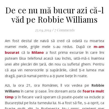
De ce nu mă bucur azi că-l
văd pe Robbie Williams
25.04.2014
/
7 Comments
Am fost destul de naivă să cred că odată cu moartea
mamei mele, grijile mele s-au redus. După ce
m-am
bucurat
că la
Milano
a fost prima excursie în care îmi
puteam lăsa telefonul acasă sau închis, iată-mă-s înaintea
unei alte plecări din țară, din nou cu sufletul ghem. Pentru
că așa vin nenorocirile și supărările, când ți-e lumea mai
dragă, parcă numai pentru a-ți pune bețe în roate.
Azi, la ora 21, ora României, îl voi vedea pe
Robbie
Williams
în carne și oase. Îmi doream asta de
foarte mult
timp
și în fiecare vară speram că poate-poate va include și
Bucureștiul pe lista turneului lui. N-a fost să fie, s-a oprit, ca
foarte mulți alții, la Budapesta. Nu-i nimic, prietenii mei