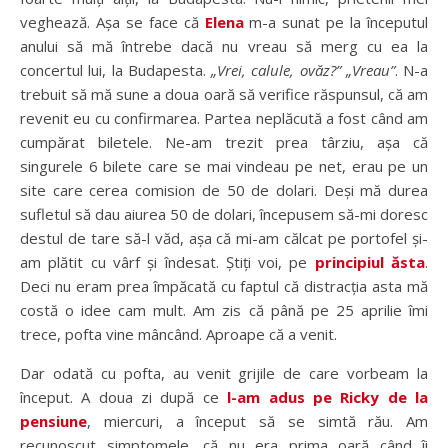
veghează. Așa se face că
Elena
m-a sunat pe la începutul
anului să mă întrebe dacă nu vreau să merg cu ea la
concertul lui, la Budapesta.
„Vrei, calule, ovăz?”
„Vreau”
. N-a
trebuit să mă sune a doua oară să verifice răspunsul, că am
revenit eu cu confirmarea. Partea neplăcută a fost când am
cumpărat biletele. Ne-am trezit prea târziu, așa că
singurele 6 bilete care se mai vindeau pe net, erau pe un
site care cerea comision de 50 de dolari. Deși mă durea
sufletul să dau aiurea 50 de dolari, începusem să-mi doresc
destul de tare să-l văd, așa că mi-am călcat pe portofel și-
am plătit cu vârf și îndesat. Știți voi, pe
principiul ăsta
.
Deci nu eram prea împăcată cu faptul că distracția asta mă
costă o idee cam mult. Am zis că până pe 25 aprilie îmi
trece, pofta vine mâncând. Aproape că a venit.
Dar odată cu pofta, au venit grijile de care vorbeam la
început. A doua zi după ce
l-am adus pe Ricky de la
pensiune
, miercuri, a început să se simtă rău. Am
recunoscut simptomele, că nu era prima oară când îi