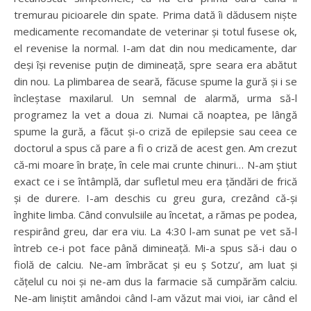
tremurau picioarele din spate. Prima dată îi dădusem niște
medicamente recomandate de veterinar și totul fusese ok,
el revenise la normal. I-am dat din nou medicamente, dar
deși își revenise puțin de dimineață, spre seara era abătut
din nou. La plimbarea de seară, făcuse spume la gură și i se
încleștase maxilarul. Un semnal de alarmă, urma să-l
programez la vet a doua zi. Numai că noaptea, pe lângă
spume la gură, a făcut și-o criză de epilepsie sau ceea ce
doctorul a spus că pare a fi o criză de acest gen. Am crezut
că-mi moare în brațe, în cele mai crunte chinuri… N-am știut
exact ce i se întâmplă, dar sufletul meu era țăndări de frică
și de durere. I-am deschis cu greu gura, crezând că-și
înghite limba. Când convulsiile au încetat, a rămas pe podea,
respirând greu, dar era viu. La 4:30 l-am sunat pe vet să-l
întreb ce-i pot face până dimineață. Mi-a spus să-i dau o
fiolă de calciu. Ne-am îmbrăcat și eu ș Sotzu’, am luat și
cățelul cu noi și ne-am dus la farmacie să cumpărăm calciu.
Ne-am liniștit amândoi când l-am văzut mai vioi, iar când el