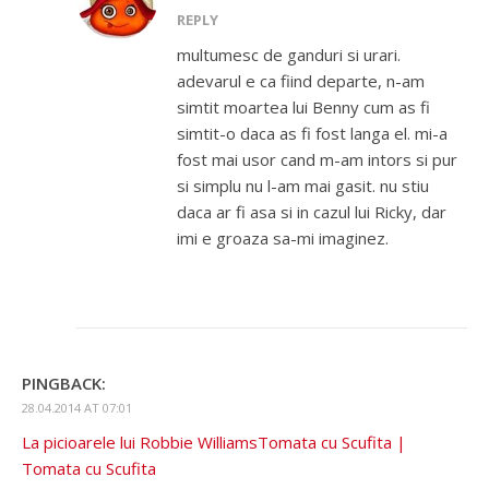
REPLY
multumesc de ganduri si urari.
adevarul e ca fiind departe, n-am
simtit moartea lui Benny cum as fi
simtit-o daca as fi fost langa el. mi-a
fost mai usor cand m-am intors si pur
si simplu nu l-am mai gasit. nu stiu
daca ar fi asa si in cazul lui Ricky, dar
imi e groaza sa-mi imaginez.
PINGBACK:
28.04.2014 AT 07:01
La picioarele lui Robbie WilliamsTomata cu Scufita |
Tomata cu Scufita