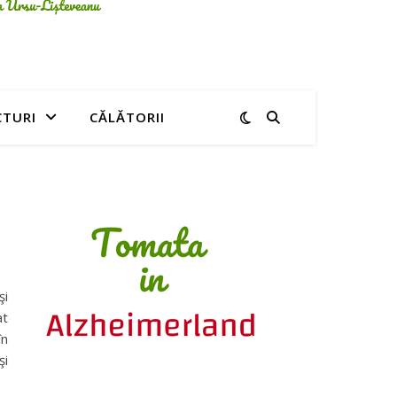
CTURI
CĂLĂTORII
şi
at
în
şi