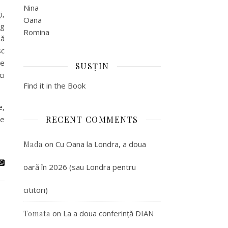
Nina
i,
Oana
rg
Romina
nă
sc
ne
SUSȚIN
ci
Find it in the Book
e,
pe
RECENT COMMENTS
on
Cu Oana la Londra, a doua
Mada
oară în 2026 (sau Londra pentru
cititori)
on
La a doua conferință DIAN
Tomata