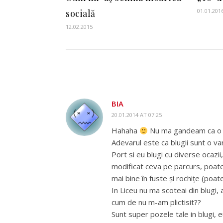
01.01.201
socială
12.02.2015
BIA
20.01.2014 AT 07:25
Hahaha
Nu ma gandeam ca o st
Adevarul este ca blugii sunt o v
Port si eu blugi cu diverse ocazii,
modificat ceva pe parcurs, poate 
mai bine în fuste și rochițe (poat
In Liceu nu ma scoteai din blugi
cum de nu m-am plictisit??
Sunt super pozele tale in blugi, 