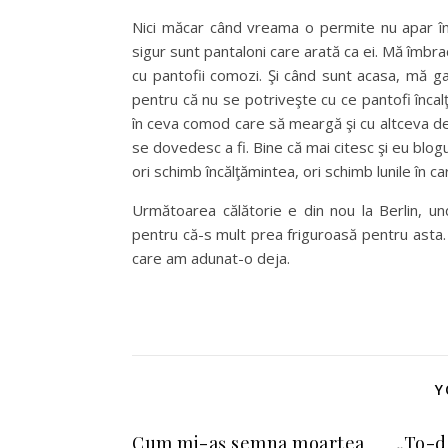
Nici măcar când vreama o permite nu apar îmbr
sigur sunt pantaloni care arată ca ei. Mă îmbr
cu pantofii comozi. Şi când sunt acasa, mă ga
pentru că nu se potriveşte cu ce pantofi încalţ
în ceva comod care să meargă şi cu altceva dec
se dovedesc a fi. Bine că mai citesc şi eu blogu
ori schimb încălţămintea, ori schimb lunile în ca
Următoarea călătorie e din nou la Berlin, unde
pentru că-s mult prea friguroasă pentru asta. 
care am adunat-o deja.
Y
Cum mi-aş semna moartea
„To-d