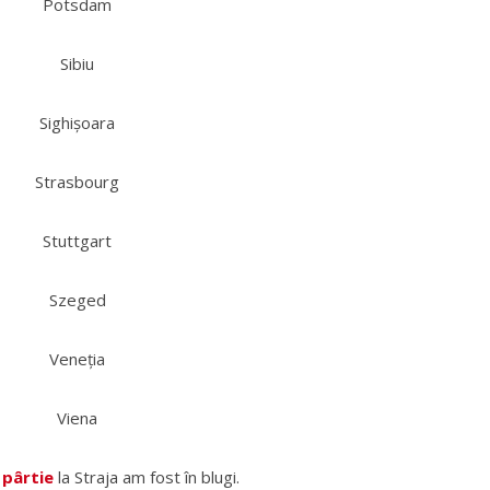
Potsdam
Sibiu
Sighișoara
Strasbourg
Stuttgart
Szeged
Veneția
Viena
 pârtie
la Straja am fost în blugi.