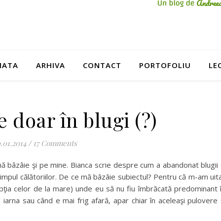
MATA
ARHIVA
CONTACT
PORTOFOLIU
LE
 doar în blugi (?)
.01.2014
/
17 Comments
mă bâzâie şi pe mine. Bianca scrie despre cum a abandonat blugii 
timpul călătoriilor. De ce mă bâzâie subiectul? Pentru că m-am uit
epţia celor de la mare) unde eu să nu fiu îmbrăcată predominant 
ac iarna sau când e mai frig afară, apar chiar în aceleaşi pulovere 