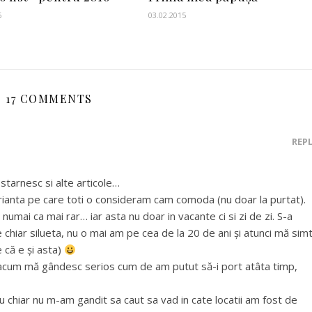
6
03.02.2015
17 COMMENTS
REP
arnesc si alte articole…
arianta pe care toti o consideram cam comoda (nu doar la purtat).
 numai ca mai rar… iar asta nu doar in vacante ci si zi de zi. S-a
chiar silueta, nu o mai am pe cea de la 20 de ani și atunci mă sim
e că e și asta)
, acum mă gândesc serios cum de am putut să-i port atâta timp,
eu chiar nu m-am gandit sa caut sa vad in cate locatii am fost de