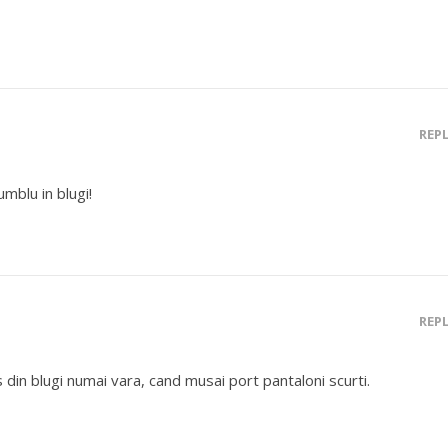
REP
mblu in blugi!
REP
s din blugi numai vara, cand musai port pantaloni scurti.