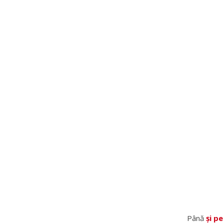
Până
și pe