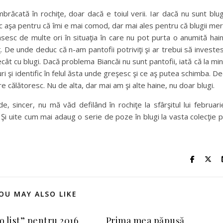
ăcată în rochiţe, doar dacă e toiul verii. Iar dacă nu sunt blug
ac aşa pentru că îmi e mai comod, dar mai ales pentru că blugii me
sesc de multe ori în situaţia în care nu pot purta o anumită hai
. De unde deduc că n-am pantofii potriviţi şi ar trebui să investe
ât cu blugi. Dacă problema Biancăi nu sunt pantofii, iată că la mi
ri şi identific în felul ăsta unde greşesc şi ce aş putea schimba. De
re călătoresc. Nu de alta, dar mai am şi alte haine, nu doar blugi.
, sincer, nu mă văd defilând în rochiţe la sfârşitul lui februari
Şi uite cum mai adaug o serie de poze în blugi la vasta colecţie 
OU MAY ALSO LIKE
o list” pentru 2016
Prima mea păpușă