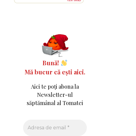
view books
Bună!
Mă bucur că ești aici.
Aici te poți abona la
Newsletter-ul
săptămânal al Tomatei