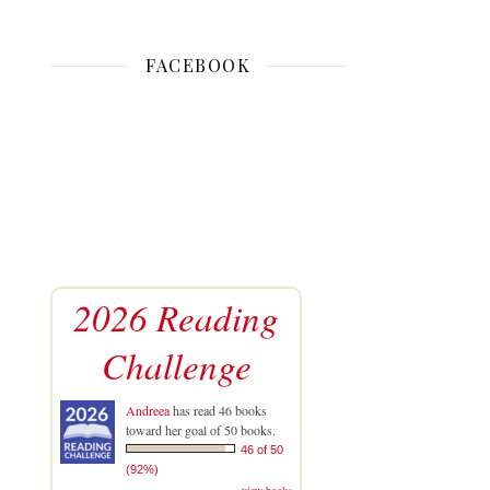
FACEBOOK
2026 Reading
Challenge
Andreea
has read 46 books
toward her goal of 50 books.
46 of 50
(92%)