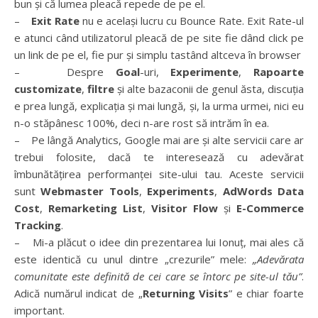
bun și că lumea pleacă repede de pe el.
–
Exit Rate
nu e același lucru cu Bounce Rate. Exit Rate-ul
e atunci când utilizatorul pleacă de pe site fie dând click pe
un link de pe el, fie pur și simplu tastând altceva în browser
– Despre
Goal
-uri,
Experimente
,
Rapoarte
customizate
,
filtre
și alte bazaconii de genul ăsta, discuția
e prea lungă, explicația și mai lungă, și, la urma urmei, nici eu
n-o stăpânesc 100%, deci n-are rost să intrăm în ea.
– Pe lângă Analytics, Google mai are și alte servicii care ar
trebui folosite, dacă te interesează cu adevărat
îmbunătățirea performanței site-ului tau. Aceste servicii
sunt
Webmaster Tools
,
Experiments
,
AdWords Data
Cost
,
Remarketing List
,
Visitor Flow
și
E-Commerce
Tracking
.
– Mi-a plăcut o idee din prezentarea lui Ionuț, mai ales că
este identică cu unul dintre „crezurile” mele:
„Adevărata
comunitate este definită de cei care se întorc pe site-ul tău”
.
Adică numărul indicat de „
Returning Visits
” e chiar foarte
important.