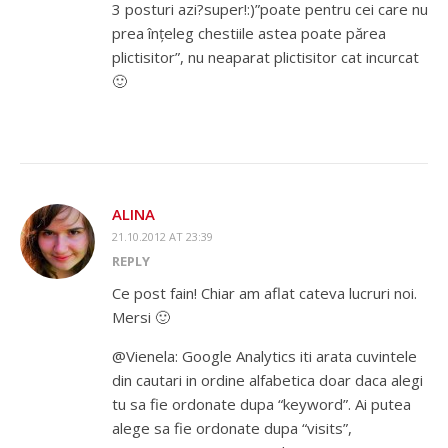
3 posturi azi?super!:)”poate pentru cei care nu
prea înțeleg chestiile astea poate părea
plictisitor”, nu neaparat plictisitor cat incurcat
🙂
ALINA
21.10.2012 AT 23:39
REPLY
Ce post fain! Chiar am aflat cateva lucruri noi.
Mersi 🙂
@Vienela: Google Analytics iti arata cuvintele
din cautari in ordine alfabetica doar daca alegi
tu sa fie ordonate dupa “keyword”. Ai putea
alege sa fie ordonate dupa “visits”,