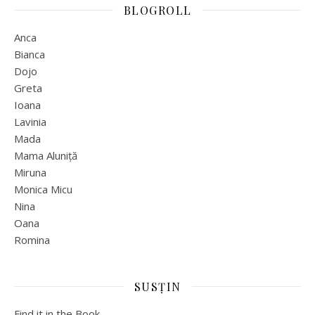
BLOGROLL
Anca
Bianca
Dojo
Greta
Ioana
Lavinia
Mada
Mama Aluniță
Miruna
Monica Micu
Nina
Oana
Romina
SUSȚIN
Find it in the Book