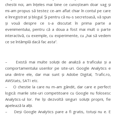
chestii noi, am înțeles mai bine ce cunoșteam doar vag și
mi-am propus să testez ce-am aflat chiar în contul pe care
e înregistrat și blogul. Și pentru că nu-s secretoasă, vă spun
și vouă despre ce s-a discutat în prima parte a
evenimentului, pentru că a doua a fost mai mult o parte
interactivă, cu exemple, cu experimente, cu „hai să vedem
ce se întâmplă dacă fac asta”.
– Există mai multe soluții de analiză a traficului și a
comportamentului userilor pe site-uri. Google Analytics e
una dintre ele, dar mai sunt și Adobe Digital, Trafic.ro,
AWStats, SATI etc.
– O chestie la care nu m-am gândit, dar care e perfect
logică: marile site-uri competitoare cu Google nu folosesc
Analytics-ul lor. Fie își dezvoltă singuri soluții proprii, fie
apelează la alții.
– Deși Google Analytics pare a fi gratis, totuși nu e. E