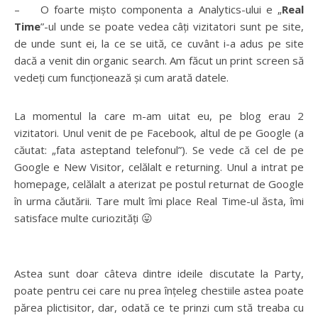
– O foarte mișto componenta a Analytics-ului e „
Real
Time
”-ul unde se poate vedea câți vizitatori sunt pe site,
de unde sunt ei, la ce se uită, ce cuvânt i-a adus pe site
dacă a venit din organic search. Am făcut un print screen să
vedeți cum funcționează și cum arată datele.
La momentul la care m-am uitat eu, pe blog erau 2
vizitatori. Unul venit de pe Facebook, altul de pe Google (a
căutat: „fata asteptand telefonul”). Se vede că cel de pe
Google e New Visitor, celălalt e returning. Unul a intrat pe
homepage, celălalt a aterizat pe postul returnat de Google
în urma căutării. Tare mult îmi place Real Time-ul ăsta, îmi
satisface multe curiozități 😛
Astea sunt doar câteva dintre ideile discutate la Party,
poate pentru cei care nu prea înțeleg chestiile astea poate
părea plictisitor, dar, odată ce te prinzi cum stă treaba cu