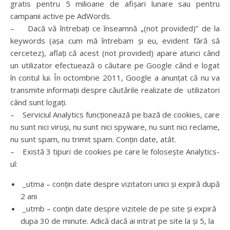
gratis pentru 5 milioane de afișari lunare sau pentru
campanii active pe AdWords.
– Dacă vă întrebați ce înseamnă „(not provided)” de la
keywords (așa cum mă întrebam și eu, evident fără să
cercetez), aflați că acest (not provided) apare atunci când
un utilizator efectuează o căutare pe Google când e logat
în contul lui. În octombrie 2011, Google a anunțat că nu va
transmite informații despre căutările realizate de utilizatori
când sunt logați.
– Serviciul Analytics funcționează pe bază de cookies, care
nu sunt nici viruși, nu sunt nici spyware, nu sunt nici reclame,
nu sunt spam, nu trimit spam. Conțin date, atât.
– Există 3 tipuri de cookies pe care le folosește Analytics-
ul:
_utma – conțin date despre vizitatori unici și expiră după
2 ani
_utmb – conțin date despre vizitele de pe site și expiră
dupa 30 de minute. Adică dacă ai intrat pe site la și 5, la