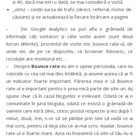
și 40, dacă mai intri o dată, se mai consideră o vizită.
_utmz – conțin sursa de trafic (direct, referral, motor de
căutare) și se actualizează la fiecare încărcare a paginii
– Din Google Analytics se pot afla o grămadă de
informații: câți vizitatori și câte vizite avem (sunt două
lucruri diferite), procentul de vizite noi, bounce rate-ul, de
unde vin, de pe ce dispozitiv, ce browser folosesc, ce
rezoluție are monitorul etc…
– Despre
Bounce rate
eu am o opinie personala, care nu
coincide cu cea cel mai des întâlnită, și-anume aceea că ar fi
un indicator foarte important. Părerea mea e că Bounce
rate-ul e important pentru o prea mică parte din site-uri. Aș
spune chiar că în cazul blogurilor e irelevant. Odată ce ai o
comunitate în jurul blogului, odată ce există o grămadă de
oameni care intră zilnic, citesc postul respectiv și ies după 1
minut, două, trei, n-or să se plimbe prin site să vadă ce ai
mai scris, pentru că deja știu ce-ai mai scris. Așadar, bounce
rate-ul e foarte mare. Asta nu înseamnă că site-ul tău nu e