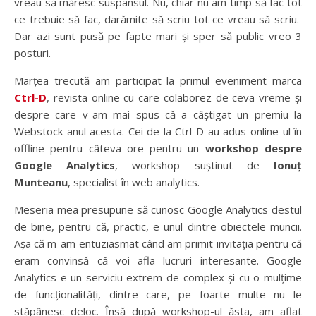
vreau să măresc suspansul. Nu, chiar nu am timp să fac tot
ce trebuie să fac, darămite să scriu tot ce vreau să scriu.
Dar azi sunt pusă pe fapte mari și sper să public vreo 3
posturi.
Marțea trecută am participat la primul eveniment marca
Ctrl-D
, revista online cu care colaborez de ceva vreme și
despre care v-am mai spus că a câștigat un premiu la
Webstock anul acesta. Cei de la Ctrl-D au adus online-ul în
offline pentru câteva ore pentru un
workshop despre
Google Analytics
, workshop suștinut de
Ionuț
Munteanu
, specialist în web analytics.
Meseria mea presupune să cunosc Google Analytics destul
de bine, pentru că, practic, e unul dintre obiectele muncii.
Așa că m-am entuziasmat când am primit invitația pentru că
eram convinsă că voi afla lucruri interesante. Google
Analytics e un serviciu extrem de complex și cu o mulțime
de funcționalități, dintre care, pe foarte multe nu le
stăpânesc deloc. Însă după workshop-ul ăsta, am aflat