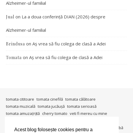
Alzheimer-ul familial
on
La a doua conferință DIAN (2026) despre
Jual
Alzheimer-ul familial
on
Aș vrea să fiu colega de clasă a Adei
Brindusa
on
Aș vrea să fiu colega de clasă a Adei
Tomata
tomata cititoare
tomata cinefilă
tomata călătoare
tomata muzicală
tomata jucăușă
tomata serioasă
tomata amuza(n)tă
cherry tomato
veti fi mereu cu mine
timişoara mea
in ţara tomatei
tomata berlineză
tomata gândeşte
io, io şi iarăşi io
metablogging
tomata întreabă
Acest blog folosește cookies pentru a