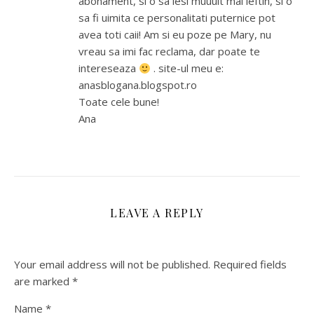
abonament, si o sa iesi muuult mai ieftin, si o
sa fi uimita ce personalitati puternice pot
avea toti caii! Am si eu poze pe Mary, nu
vreau sa imi fac reclama, dar poate te
intereseaza
. site-ul meu e:
anasblogana.blogspot.ro
Toate cele bune!
Ana
LEAVE A REPLY
Your email address will not be published.
Required fields
are marked
*
Name
*