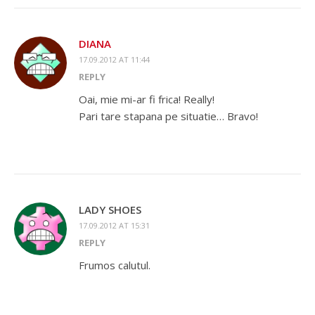
DIANA
17.09.2012 AT 11:44
REPLY
Oai, mie mi-ar fi frica! Really!
Pari tare stapana pe situatie… Bravo!
LADY SHOES
17.09.2012 AT 15:31
REPLY
Frumos calutul.