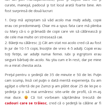
curate, manejul, padocul şi tot locul arată foarte bine. Am
fost surprinsă de două lucruri:
1. Deşi mă aşteptam să văd acolo mai mulţi adulţi, copiii
erau cei predominanţi. Chiar mi-a spus fata care mă plimba
cu Mary că-s o grămadă de copii care vin să călărească şi
de cele mai multe ori stresează caii.
2. Băieţii nu călăresc ;)) Cât am stat noi acolo cred că au fost
în jur de 10-15 copii, însoţite de vreo 4-5 adulţi. Copiii erau
toţi fetiţe, iar adulţii numai femei. Iubi şi ingrijitorii erau
singurii bărbaţi de-acolo. Nu ştiu cum e în rest, dar pe mine
m-a mirat chestia asta.
Preţul pentru o şedinţă de 35 de minute e 50 de lei. Puţin
cam scump, însă cel puţin o dată merită experienţa. Eu am
agăţat o ofertă de pe Zumzi şi am plătit doar 25 de lei pe o
şedinţa şi o să mai urmăresc site-urile de profil, că m-aş
mai duce.
Că tot vorbeam săptămâna trecută de
cadouri care se trăiesc
, cred că o şedinţă la călărie ar fi