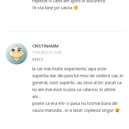
repetat-o cand am ajuns in Bucuresti.
Iti sta bine pe caluta
CRISTINAMM
17.09.2012 AT 10:49
REPLY
la cat mai multe experiente; iapa este
superba dar din punctul meu de vedere caii, in
general, sunt superbi…au ceva al lor; pacat ca
nu am mai avut ocazia sa calaresc in ultimii
ani…
poate ca era intr-o pasa nu tocmai buna din
cauza manzului…si-a lasat copilasul singur