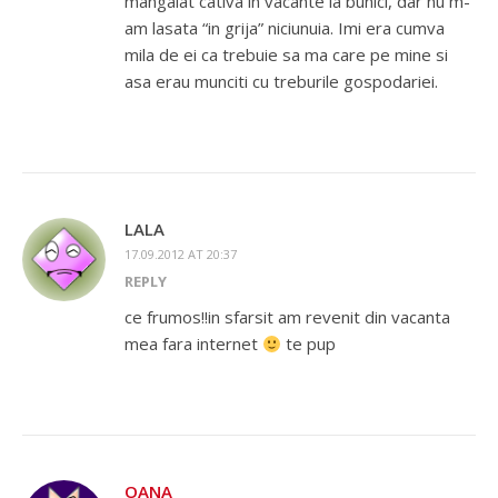
mangaiat cativa in vacante la bunici, dar nu m-
am lasata “in grija” niciunuia. Imi era cumva
mila de ei ca trebuie sa ma care pe mine si
asa erau munciti cu treburile gospodariei.
LALA
17.09.2012 AT 20:37
REPLY
ce frumos!!in sfarsit am revenit din vacanta
mea fara internet
te pup
OANA