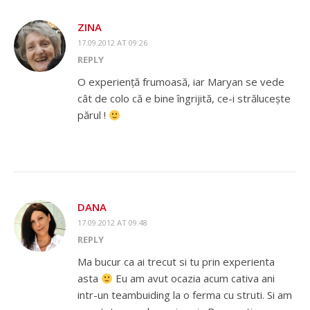
ZINA
17.09.2012 AT 09:26
REPLY
O experiență frumoasă, iar Maryan se vede
cât de colo că e bine îngrijită, ce-i strălucește
părul !
DANA
17.09.2012 AT 09:48
REPLY
Ma bucur ca ai trecut si tu prin experienta
asta
Eu am avut ocazia acum cativa ani
intr-un teambuiding la o ferma cu struti. Si am