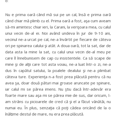
o:
Nu e prima oară când mă sui pe un cal, însă e prima oară
când chiar mă plimb cu el. Prima oară a fost, aşa cum aveam
să-mi amintesc chiar ieri, la Carani, la verişoara mea, cu calul
unui vecin de-al ei. Noi având undeva în jur de 9-10 ani,
vecinul ne-a urcat pe cal, ne-a învârtit pe fiecare de câteva
ori pe spinarea calului şi atât. A doua oară, tot la sat, dar de
data asta la mine la sat, cu calul unui vecin de-al meu pe
care îl înnebunisem de cap cu insistentele. Ca să scape de
mine şi de alţii care tot asta voiau, ne-a luat într-o zi, ne-a
dus în capătul satului, la poalele dealului şi ne-a plimbat
câteva ture. Experienţa n-a fost prea plăcută pentru că nu
avea şa, doar două pături mai groase aruncate pe spinare,
iar calul mi se părea imens. Nu ştiu dacă într-adevăr era
foarte mare sau aşa mi se părea mie de sus, dar oricum, l-
am strâns cu picioarele de cred că şi el a făcut vânătăi, nu
numai eu. În plus, senzaţia că poţi cădea oricând de la o
înălţime destul de mare, nu era prea plăcută.