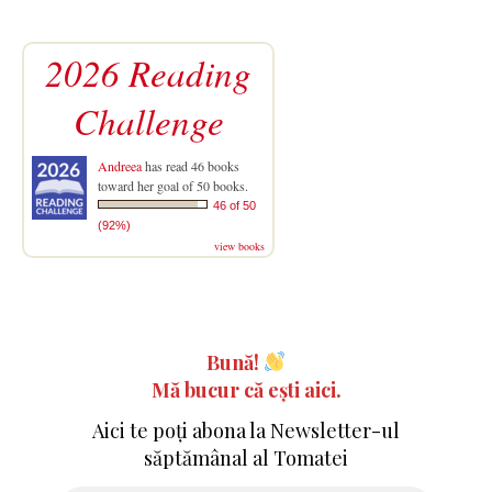
2026 Reading
Challenge
Andreea
has read 46 books
toward her goal of 50 books.
46 of 50
(92%)
view books
Bună!
Mă bucur că ești aici.
Aici te poți abona la Newsletter-ul
săptămânal al Tomatei