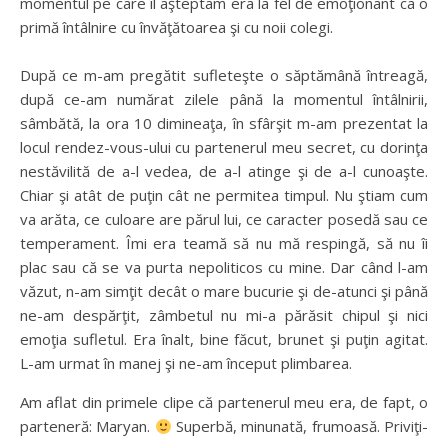
momentul pe care îl aşteptam era la fel de emoţionant ca o
primă întâlnire cu învăţătoarea şi cu noii colegi.
După ce m-am pregătit sufleteşte o săptămână întreagă,
după ce-am numărat zilele până la momentul întâlnirii,
sâmbătă, la ora 10 dimineaţa, în sfârşit m-am prezentat la
locul rendez-vous-ului cu partenerul meu secret, cu dorinţa
nestăvilită de a-l vedea, de a-l atinge şi de a-l cunoaşte.
Chiar şi atât de puţin cât ne permitea timpul. Nu ştiam cum
va arăta, ce culoare are părul lui, ce caracter posedă sau ce
temperament. Îmi era teamă să nu mă respingă, să nu îi
plac sau că se va purta nepoliticos cu mine. Dar când l-am
văzut, n-am simţit decât o mare bucurie şi de-atunci şi până
ne-am despărţit, zâmbetul nu mi-a părăsit chipul şi nici
emoţia sufletul. Era înalt, bine făcut, brunet şi puţin agitat.
L-am urmat în manej şi ne-am început plimbarea.
Am aflat din primele clipe că partenerul meu era, de fapt, o
parteneră: Maryan.
Superbă, minunată, frumoasă. Priviţi-