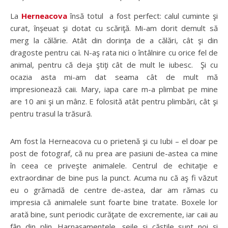
La
Herneacova
însă totul a fost perfect: calul cuminte şi
curat, înşeuat şi dotat cu scăriţă. Mi-am dorit demult să
merg la călărie. Atât din dorinţa de a călări, cât şi din
dragoste pentru cai. N-aş rata nici o întâlnire cu orice fel de
animal, pentru că deja ştiţi cât de mult le iubesc. Şi cu
ocazia asta mi-am dat seama cât de mult mă
impresionează caii. Mary, iapa care m-a plimbat pe mine
are 10 ani şi un mânz. E folosită atât pentru plimbări, cât şi
pentru trasul la trăsură.
Am fost la Herneacova cu o prietenă şi cu Iubi – el doar pe
post de fotograf, că nu prea are pasiuni de-astea ca mine
în ceea ce priveşte animalele. Centrul de echitaţie e
extraordinar de bine pus la punct. Acuma nu că aş fi văzut
eu o grămadă de centre de-astea, dar am rămas cu
impresia că animalele sunt foarte bine tratate. Boxele lor
arată bine, sunt periodic curăţate de excremente, iar caii au
fân din plin. Harnaşamentele, şeile şi căştile sunt noi şi