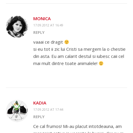
MONICA
17.09.2012 AT 16:49
REPLY
vaaai ce dragit
si eu tot ii zic lui Cristi sa mergem la o chestie
din asta. Eu am calarit destul si iubesc caii cel
mai mult dintre toate animalele!
KADIA
17.09.2012 AT 17:44
REPLY
Ce cal frumos! Mi-au placut intotdeauna, am