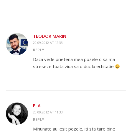
TEODOR MARIN
22.09.2012 AT 12:33
REPLY
Daca vede prietena mea pozele o sa ma
streseze toata ziua sa o duc la echitatie
ELA
23.09.2012 AT 11:33
REPLY
Minunate au iesit pozele, iti sta tare bine