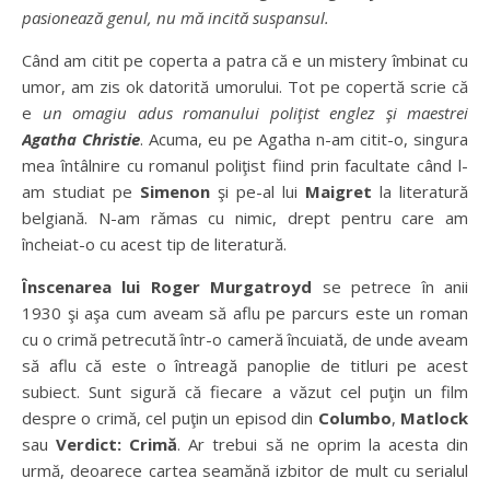
pasionează genul, nu mă incită suspansul.
Când am citit pe coperta a patra că e un mistery îmbinat cu
umor, am zis ok datorită umorului. Tot pe copertă scrie că
e
un omagiu adus romanului poliţist englez şi maestrei
Agatha Christie
. Acuma, eu pe Agatha n-am citit-o, singura
mea întâlnire cu romanul poliţist fiind prin facultate când l-
am studiat pe
Simenon
şi pe-al lui
Maigret
la literatură
belgiană. N-am rămas cu nimic, drept pentru care am
încheiat-o cu acest tip de literatură.
Înscenarea lui Roger Murgatroyd
se petrece în anii
1930 şi aşa cum aveam să aflu pe parcurs este un roman
cu o crimă petrecută într-o cameră încuiată, de unde aveam
să aflu că este o întreagă panoplie de titluri pe acest
subiect. Sunt sigură că fiecare a văzut cel puţin un film
despre o crimă, cel puţin un episod din
Columbo
,
Matlock
sau
Verdict: Crimă
. Ar trebui să ne oprim la acesta din
urmă, deoarece cartea seamănă izbitor de mult cu serialul