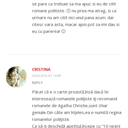
se pare ca trebuie sa ma apuc si eu de citit
romane politiste. 🙂 nu prea ma atrag, si ca
urmare nu am citit nici unul pana acum. dar
citesc vara asta, macar apoi pot sa imi dau si
eu cu parerea! 🙂
CRISTINA
26.06.2010 AT 14:49
REPLY
Păcat că e o carte proastă,însă dacă te
interesează romanele poliţiste iţi recomand
romanele de Agatha Christie,sunt chiar
geniale.Din câte am înţeles,ea e numită regina
romanelor poliţiste.
Ca să-ţi deschidă apetitul,începe cu “10 negrii