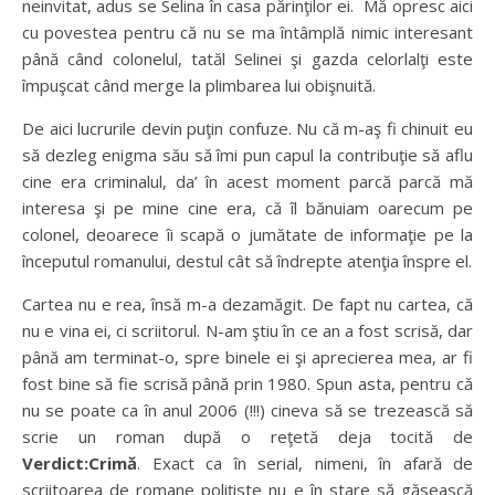
neinvitat, adus se Selina în casa părinţilor ei. Mă opresc aici
cu povestea pentru că nu se ma întâmplă nimic interesant
până când colonelul, tatăl Selinei şi gazda celorlalţi este
împuşcat când merge la plimbarea lui obişnuită.
De aici lucrurile devin puţin confuze. Nu că m-aş fi chinuit eu
să dezleg enigma său să îmi pun capul la contribuţie să aflu
cine era criminalul, da’ în acest moment parcă parcă mă
interesa şi pe mine cine era, că îl bănuiam oarecum pe
colonel, deoarece îi scapă o jumătate de informaţie pe la
începutul romanului, destul cât să îndrepte atenţia înspre el.
Cartea nu e rea, însă m-a dezamăgit. De fapt nu cartea, că
nu e vina ei, ci scriitorul. N-am ştiu în ce an a fost scrisă, dar
până am terminat-o, spre binele ei şi aprecierea mea, ar fi
fost bine să fie scrisă până prin 1980. Spun asta, pentru că
nu se poate ca în anul 2006 (!!!) cineva să se trezească să
scrie un roman după o reţetă deja tocită de
Verdict:Crimă
. Exact ca în serial, nimeni, în afară de
scriitoarea de romane poliţiste nu e în stare să găsească