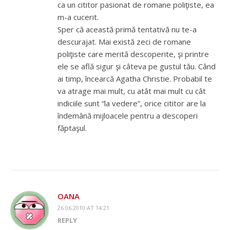
ca un cititor pasionat de romane poliţiste, ea
m-a cucerit.
Sper că această primă tentativă nu te-a
descurajat. Mai există zeci de romane
poliţiste care merită descoperite, şi printre
ele se află sigur şi câteva pe gustul tău. Când
ai timp, încearcă Agatha Christie. Probabil te
va atrage mai mult, cu atât mai mult cu cât
indiciile sunt “la vedere”, orice cititor are la
îndemână mijloacele pentru a descoperi
făptaşul.
OANA
26.06.2010 AT 14:21
REPLY