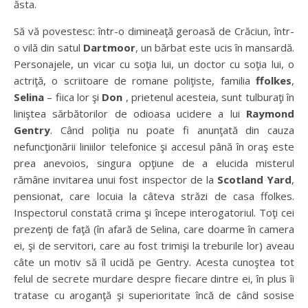
ăsta.
Să vă povestesc: într-o dimineaţă geroasă de Crăciun, într-
o vilă din satul
Dartmoor
, un bărbat este ucis în mansardă.
Personajele, un vicar cu soţia lui, un doctor cu soţia lui, o
actriţă, o scriitoare de romane poliţiste, familia
ffolkes
,
Selina
– fiica lor şi
Don
, prietenul acesteia, sunt tulburaţi în
liniştea sărbătorilor de odioasa ucidere a lui
Raymond
Gentry
. Când poliţia nu poate fi anunţată din cauza
nefuncţionării liniilor telefonice şi accesul până în oraş este
prea anevoios, singura opţiune de a elucida misterul
rămâne invitarea unui fost inspector de la
Scotland Yard
,
pensionat, care locuia la câteva străzi de casa ffolkes.
Inspectorul constată crima şi începe interogatoriul. Toţi cei
prezenţi de faţă (în afară de Selina, care doarme în camera
ei, şi de servitori, care au fost trimişi la treburile lor) aveau
câte un motiv să îl ucidă pe Gentry. Acesta cunoştea tot
felul de secrete murdare despre fiecare dintre ei, în plus îi
tratase cu aroganţă şi superioritate încă de când sosise