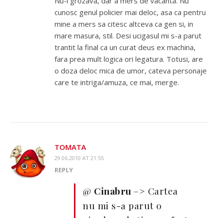
Nu-i grozava, dar a mers de vacanta. Nu
cunosc genul policier mai deloc, asa ca pentru
mine a mers sa citesc altceva ca gen si, in
mare masura, stil. Desi ucigasul mi s-a parut
trantit la final ca un curat deus ex machina,
fara prea mult logica ori legatura. Totusi, are
o doza deloc mica de umor, cateva personaje
care te intriga/amuza, ce mai, merge.
TOMATA
29.06.2010 AT 21:55
REPLY
@
Cinabru
–> Cartea
nu mi s-a parut o