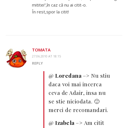
mititei”,în caz că nu ai citit-o.
În rest,spor la citit!
TOMATA
27.06.2010 AT 18:15
REPLY
@
Loredana
–> Nu stiu
daca voi mai incerca
ceva de Adair, insa nu
se stie niciodata. 🙂
merci de recomandari.
@
Izabela
–> Am citit