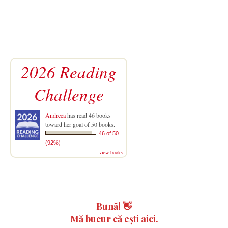
2026 Reading
Challenge
Andreea
has read 46 books
toward her goal of 50 books.
46 of 50
(92%)
view books
Bună!
👋
Mă bucur că ești aici.