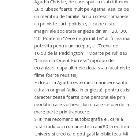
Agatha Christie, de care spui ca n-ai citit nimic.
Eu o iubesc foarte mult pe Agatha, asa, ca pe
un membru de familie. Si nu-i citesc romanele
ca pe niste carti politiste, ci ca pe niste
imagini ale societatii engleze din anii ’20, ’30,
’40. Poate nu “Zece negrii mititei” ar fi cea mai
potrivita pentru un inceput, ci “Trenul de
16:50 de la Paddington”, “Moarte pe Nil” sau
“Crima din Orient Extress” (apropo de
ecranizari, dupa ultimele doua s-au facut niste
filme foarte reusite!).
E drept ca Agatha este mult mai interesanta
citita in original (adica in engleza), pentru ca isi
caracterizeaza foarte bine personajele prin
modul in care vorbesc, lucru care se pierde in
mare parte prin traducere.
Si iti mai recomand autobiografia ei, care a
fost tradusa in romaneste in anii’80 la editura
Univers si cred ca o poti gasi la biblioteca. Mi