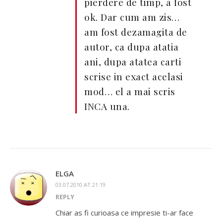
pierdere de timp, a fost
ok. Dar cum am zis…
am fost dezamagita de
autor, ca dupa atatia
ani, dupa atatea carti
scrise in exact acelasi
mod… el a mai scris
INCA una.
ELGA
03.07.2010 AT 21:19
REPLY
Chiar as fi curioasa ce impresie ti-ar face