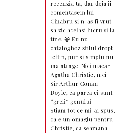
recenzia ta, dar deja ii
comentasem lui
Cinabru si n-as fi vrut
sa zic acelasi lucru si la
tine. 😀 Eu nu
cataloghez stilul drept
ieftin, pur si simplu nu
ma atrage. Nici macar
Agatha Christie, nici
Sir Arthur Conan
Doyle, ca parca ei sunt
“greii” genului.
Stiam tot ce mi-ai spus,
ca e un omagiu pentru
Christie, ca seamana