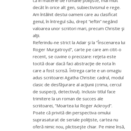
că în materie de romane poliţiste, mai mult
decât în orice alt gen, subiectivismul e rege.
Am întâlnit destui oameni care au clasificat
genul, în întregul său, drept “ieftin” negând
valoarea unor scriitori mari, precum Christie şi
alţii.
Referindu-ne strict la Adair şi la “Înscenarea lui
Roger Murgatroyd”, carte pe care am citit-o
recent, se cuvine o precizare: reţeta este
tocită doar dacă faci abstracţie de nota în
care a fost scrisă. Întrega carte e un omagiu
adus scriitoarei Agatha Christie: cadrul, modul
clasic de desfăşurare al acţiunii (crima, cercul
de suspecţi, detectivul). Inclusiv titlul face
trimitere la un roman de succes ale
scriitoarei, “Moartea lui Roger Ackroyd”.
Poate că privită din perspectiva omului
suprasaturat de seriale poliţiste, cartea nu
oferă nimic nou, plictiseşte chiar. Pe mine însă,