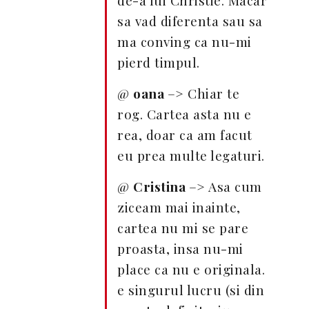
de-a lui Christie. Macar
sa vad diferenta sau sa
ma conving ca nu-mi
pierd timpul.
@
oana
–> Chiar te
rog. Cartea asta nu e
rea, doar ca am facut
eu prea multe legaturi.
@
Cristina
–> Asa cum
ziceam mai inainte,
cartea nu mi se pare
proasta, insa nu-mi
place ca nu e originala.
e singurul lucru (si din