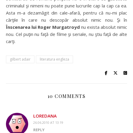
criminalul şi nimeni nu poate pune lucrurile cap la cap ca ea.
Asta m-a dezamăgit din cale-afară, pentru că nu-mi plac
cărţile în care nu descopăr absolut nimic nou. Şi în
Înscenarea lui Roger Murgatroyd
nu exista absolut nimic
nou. Cel puţin nu faţă de filme şi seriale, nu ştiu faţă de alte
carţi.
gilbert adair
literatura engleza
10 COMMENTS
LOREDANA
26.06.2010 AT 13:19
REPLY