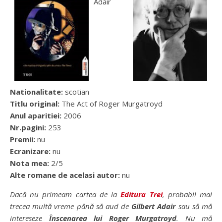
Adair
Nationalitate:
scotian
Titlu original:
The Act of Roger Murgatroyd
Anul aparitiei:
2006
Nr.pagini:
253
Premii:
nu
Ecranizare:
nu
Nota mea:
2/5
Alte romane de acelasi autor:
nu
Dacă nu primeam cartea de la
Editura Trei
, probabil mai
trecea multă vreme până să aud de
Gilbert Adair
sau să mă
intereseze
Înscenarea lui Roger Murgatroyd
. Nu mă