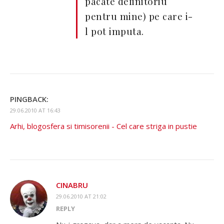
pacate definitoriu
pentru mine) pe care i-
l pot imputa.
PINGBACK:
29.06.2010 AT 16:43
Arhi, blogosfera si timisorenii - Cel care striga in pustie
CINABRU
29.06.2010 AT 21:02
REPLY