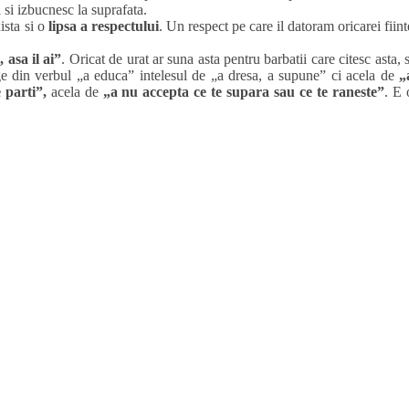
 si izbucnesc la suprafata.
ista si o
lipsa a respectului
. Un respect pe care il datoram oricarei fiint
 asa il ai”
. Oricat de urat ar suna asta pentru barbatii care citesc asta, s
ge din verbul „a educa” intelesul de „a dresa, a supune” ci acela de
„
 parti”,
acela de
„a nu accepta ce te supara sau ce te raneste”
. E 