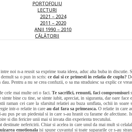
PORTOFOLIU
LECTURI
2021 – 2024
2011 – 2020
ANII 1990 – 2010
CĂLĂTORII
intre noi n-a reusit sa exprime toata ideea, aduc alta buba in discutie. S
 demult sa o pun in scris:
ce dai si ce primesti in relatia de cuplu?
D
a dau. Pentru a nu se crea confuzii, o sa ma straduiesc sa explic ce vrea
i de cele mai multe ori o faci.
Te sacrifici, renunti, faci compromisuri
s
e simte bine cu tine, se simte iubit, apreciat, in siguranta, dar oare face e
stii raman cei care la sfarsitul relatiei au buza umflata, ochii in soare s
rgie intr-o relatie in care
au dat fara sa primeasca.
O relatie in care a
l-au pus pe un piedestal si in care s-au hranit cu farame de afectiune. Is
e si din fericire unii mai si invata din experienta trecutului.
 destinate nefericirii. Chiar si acelea in care unul da mai mult si celalal
uizarea emotionala
isi spune cuvantul si toate supararile ce s-au stran