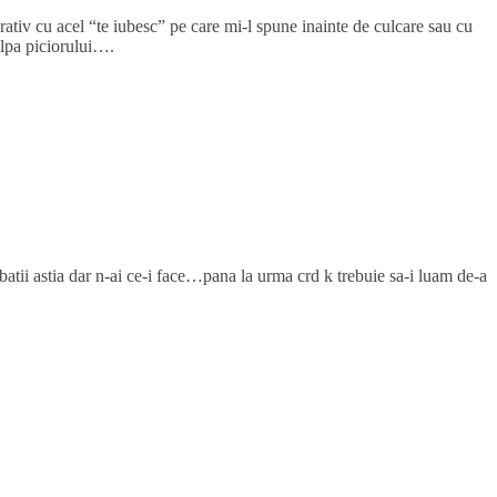
rativ cu acel “te iubesc” pe care mi-l spune inainte de culcare sau cu
alpa piciorului….
batii astia dar n-ai ce-i face…pana la urma crd k trebuie sa-i luam de-a