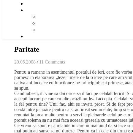
Paritate
20.05.2008
/
11 Comments
Pentru a ramane in asentimentul postului de ieri, care fie vorba 
pornesc in elaborarea „tezei” mele de la o idee pe care am vrut
cativa ani incoace eu functionez pe principiul: cat primesc, atat
sa spun.
Cand iubesti, iti vine sa dai orice sa il faci pe celalalt fericit. S
accepti lucruri pe care cu alte ocazii nu le-ai accepta. Celalalt s
la fel pentru tine? Unii fac, altii se invata prost. Si de fapt pro
coada intre picioare pentru ca si-au irosit sentimente, timp si ene
renuntat la prea multe pentru a servi la picioarele celui pe care 
promit solemn sa nu mai faca aceeasi greseala cu urmatoarea iubir
Ce vreau sa spun e ca relatiile in care numai unul da si face sunt
mai putin au sanse sa nu dureze. Pentru ca in cele din urma
ep