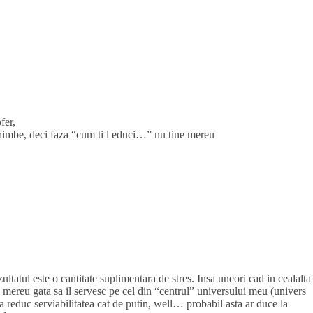
fer,
chimbe, deci faza “cum ti l educi…” nu tine mereu
ultatul este o cantitate suplimentara de stres. Insa uneori cad in cealalta
i mereu gata sa il servesc pe cel din “centrul” universului meu (univers
a reduc serviabilitatea cat de putin, well… probabil asta ar duce la