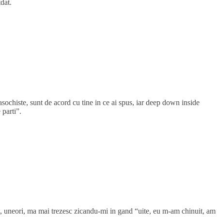
dat.
ochiste, sunt de acord cu tine in ce ai spus, iar deep down inside
 parti”.
, uneori, ma mai trezesc zicandu-mi in gand “uite, eu m-am chinuit, am