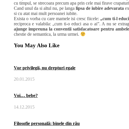
cu timpul, se strecoara precum apa prin cele mai firave crapaturi
Cand unul da si altul nu, pe langa
lipsa de iubire adevarata
ex
si cu atat mai mult persoanei iubite.
Exista o vorba cu care mamele isi cresc fiicele:
„cum ti-l educi,
reciproca e valabila: „cum ti-o educi asa o ai”. A nu se extra
ajunge impreuna la conventii satisfacatoare pentru ambele
chestie de semantica, la urma urmei.
You May Also Like
Vor privilegii, nu drepturi egale
20.01.2015
Voi… bebe?
14.12.2015
Filosofie personală: binele din rău