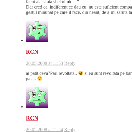
facut aia si aia si el nimic…”
Dar cred ca, indiferent ce dau eu, nu este suficient compa
gestul minunat pe care il face, din neant, de a-mi saruta t
RCN
20.05.2008 at 11:53
Reply
ai patit ceva?Pari revoltata..
si eu sunt revoltata pe bar
gata..
RCN
20.05.2008 at 11:54
Reply