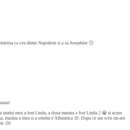
e intensa ca cea dintre Napoleon si a sa Josephine 🙂
ranta!
 a tatalui meu a fost Linda, a doua masina a fost Linda 2 😀 si acum
a, masina a mea si a sotului e Albastrica :D. Dupa ce am scris mi-am
le :D!