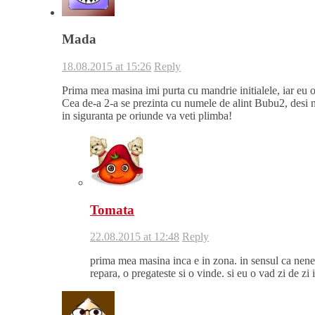
Mada
18.08.2015 at 15:26
Reply
Prima mea masina imi purta cu mandrie initialele, iar eu
Cea de-a 2-a se prezinta cu numele de alint Bubu2, desi n
in siguranta pe oriunde va veti plimba!
Tomata
22.08.2015 at 12:48
Reply
prima mea masina inca e in zona. in sensul ca nenea
repara, o pregateste si o vinde. si eu o vad zi de zi