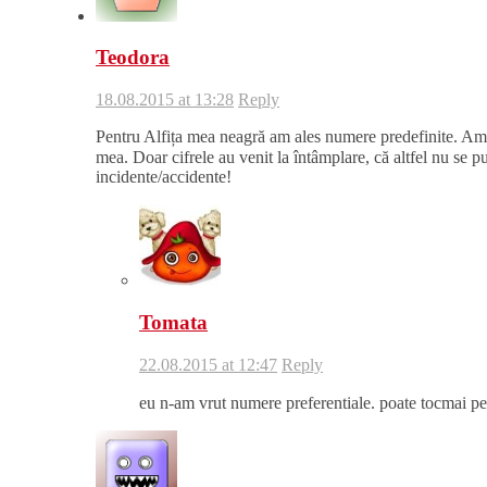
Teodora
18.08.2015 at 13:28
Reply
Pentru Alfița mea neagră am ales numere predefinite. Am d
mea. Doar cifrele au venit la întâmplare, că altfel nu se p
incidente/accidente!
Tomata
22.08.2015 at 12:47
Reply
eu n-am vrut numere preferentiale. poate tocmai pen