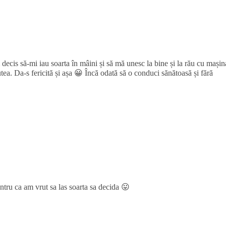
ecis să-mi iau soarta în mâini și să mă unesc la bine și la rău cu mașin
utea. Da-s fericită și așa 😀 Încă odată să o conduci sănătoasă și fără
tru ca am vrut sa las soarta sa decida 😛