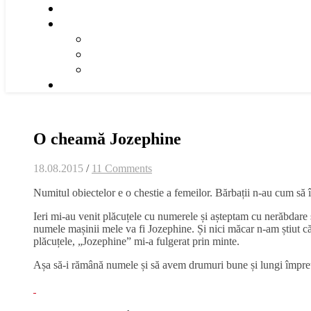
O cheamă Jozephine
18.08.2015
/
11 Comments
Numitul obiectelor e o chestie a femeilor. Bărbații n-au cum să î
Ieri mi-au venit plăcuțele cu numerele și așteptam cu nerăbdare 
numele mașinii mele va fi Jozephine. Și nici măcar n-am știut 
plăcuțele, „Jozephine” mi-a fulgerat prin minte.
Așa să-i rămână numele și să avem drumuri bune și lungi împre