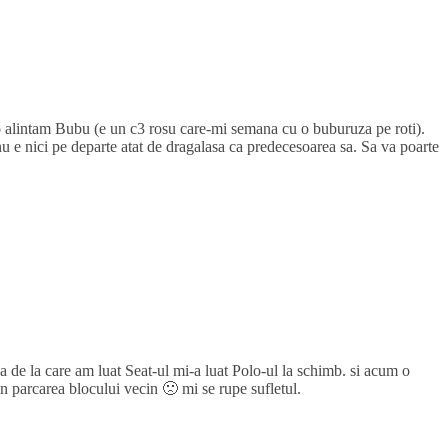
 o alintam Bubu (e un c3 rosu care-mi semana cu o buburuza pe roti).
u e nici pe departe atat de dragalasa ca predecesoarea sa. Sa va poarte
 de la care am luat Seat-ul mi-a luat Polo-ul la schimb. si acum o
 in parcarea blocului vecin 🙁 mi se rupe sufletul.