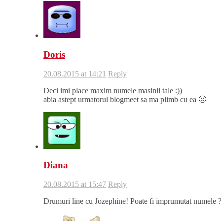
Doris
20.08.2015 at 14:21
Reply
Deci imi place maxim numele masinii tale :))
abia astept urmatorul blogmeet sa ma plimb cu ea 🙂
Diana
20.08.2015 at 15:47
Reply
Drumuri line cu Jozephine! Poate fi imprumutat numele 