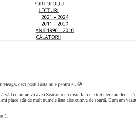
PORTOFOLIU
LECTURI
2021 – 2024
2011 – 2020
ANII 1990 – 2010
CĂLĂTORII
nțeleagă, deci postul ăsta nu e pentru ei. 😛
să văd ce nume va avea Seat-ul meu roșu. Iar cele trei litere au decis că
că-mi place atât de mult numele ăsta ales cumva de soartă. Cum am văzu
ună.