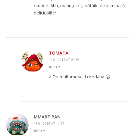
emoție. Ahh, mânuțele și bătăile de inimioară,
delicios!!! :*
TOMATA
19.01.2015 AT 09:59
REPLY
>:D< multumesc, Loredana 🙂
MMARTIPAN
18.01.2015 AT 14:27
REPLY