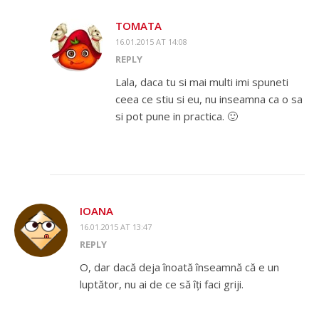
TOMATA
16.01.2015 AT 14:08
REPLY
Lala, daca tu si mai multi imi spuneti
ceea ce stiu si eu, nu inseamna ca o sa
si pot pune in practica. 🙂
IOANA
16.01.2015 AT 13:47
REPLY
O, dar dacă deja înoată înseamnă că e un
luptător, nu ai de ce să îți faci griji.