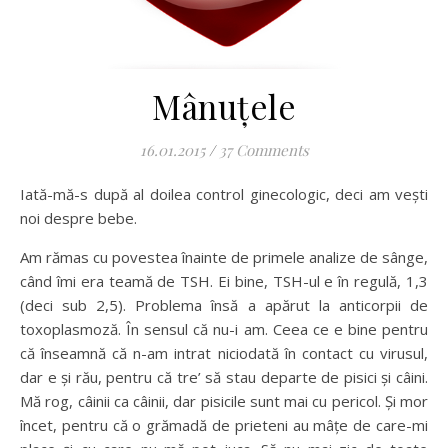
Mânuțele
16.01.2015
/
37 Comments
Iată-mă-s după al doilea control ginecologic, deci am vești
noi despre bebe.
Am rămas cu povestea înainte de primele analize de sânge,
când îmi era teamă de TSH. Ei bine, TSH-ul e în regulă, 1,3
(deci sub 2,5). Problema însă a apărut la anticorpii de
toxoplasmoză. În sensul că nu-i am. Ceea ce e bine pentru
că înseamnă că n-am intrat niciodată în contact cu virusul,
dar e și rău, pentru că tre’ să stau departe de pisici și câini.
Mă rog, câinii ca câinii, dar pisicile sunt mai cu pericol. Și mor
încet, pentru că o grămadă de prieteni au mâțe de care-mi