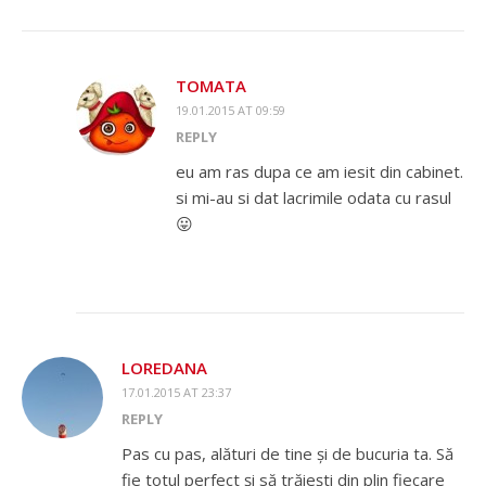
TOMATA
19.01.2015 AT 09:59
REPLY
eu am ras dupa ce am iesit din cabinet.
si mi-au si dat lacrimile odata cu rasul
😛
LOREDANA
17.01.2015 AT 23:37
REPLY
Pas cu pas, alături de tine și de bucuria ta. Să
fie totul perfect și să trăiești din plin fiecare