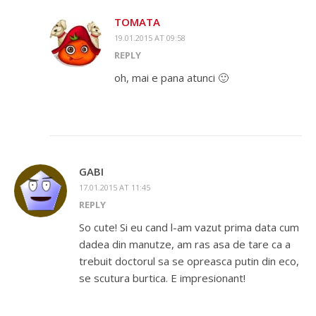
TOMATA
19.01.2015 AT 09:58
REPLY
oh, mai e pana atunci 🙂
GABI
17.01.2015 AT 11:45
REPLY
So cute! Si eu cand l-am vazut prima data cum
dadea din manutze, am ras asa de tare ca a
trebuit doctorul sa se opreasca putin din eco,
se scutura burtica. E impresionant!