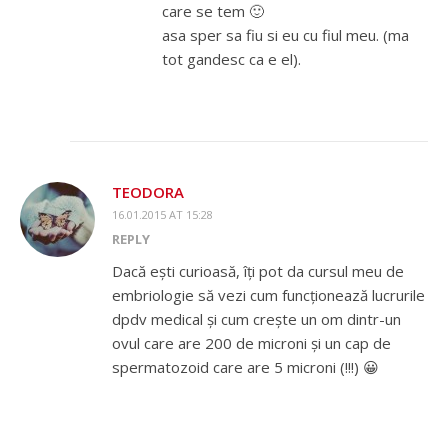
care se tem 🙂
asa sper sa fiu si eu cu fiul meu. (ma
tot gandesc ca e el).
TEODORA
16.01.2015 AT 15:28
REPLY
Dacă ești curioasă, îți pot da cursul meu de
embriologie să vezi cum funcționează lucrurile
dpdv medical și cum crește un om dintr-un
ovul care are 200 de microni și un cap de
spermatozoid care are 5 microni (!!!) 😀