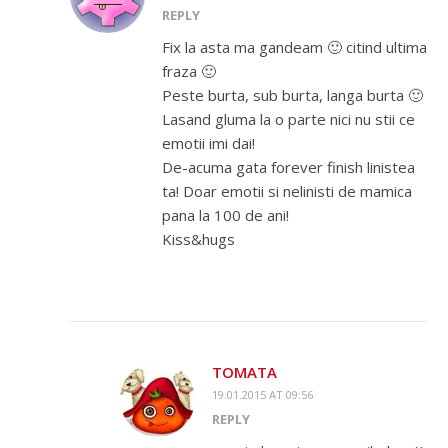
REPLY
Fix la asta ma gandeam 🙂 citind ultima
fraza 🙂
Peste burta, sub burta, langa burta 🙂
Lasand gluma la o parte nici nu stii ce
emotii imi dai!
De-acuma gata forever finish linistea
ta! Doar emotii si nelinisti de mamica
pana la 100 de ani!
Kiss&hugs
TOMATA
19.01.2015 AT 09:56
REPLY