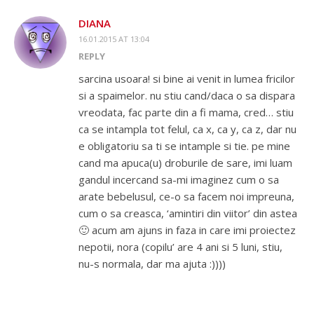
DIANA
16.01.2015 AT 13:04
REPLY
sarcina usoara! si bine ai venit in lumea fricilor
si a spaimelor. nu stiu cand/daca o sa dispara
vreodata, fac parte din a fi mama, cred… stiu
ca se intampla tot felul, ca x, ca y, ca z, dar nu
e obligatoriu sa ti se intample si tie. pe mine
cand ma apuca(u) droburile de sare, imi luam
gandul incercand sa-mi imaginez cum o sa
arate bebelusul, ce-o sa facem noi impreuna,
cum o sa creasca, ‘amintiri din viitor’ din astea
🙂 acum am ajuns in faza in care imi proiectez
nepotii, nora (copilu’ are 4 ani si 5 luni, stiu,
nu-s normala, dar ma ajuta :))))