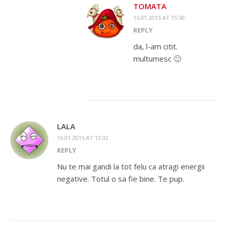
TOMATA
16.01.2015 AT 15:50
REPLY
da, l-am citit.
multumesc 🙂
LALA
16.01.2015 AT 13:32
REPLY
Nu te mai gandi la tot felu ca atragi energii
negative. Totul o sa fie bine. Te pup.