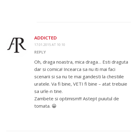
ADDICTED
17.01.2015 AT 10:10
REPLY
Oh, draga noastra, mica draga… Esti draguta
dar si comica! Incearca sa nu iti mai faci
scenarii si sa nu te mai gandesti la chestiile
uratele. Va fi bine, VETI fi bine – atat trebuie
sa urle-n tine.
Zambete si optimism!!! Astept puiutul de
tomata. 😀