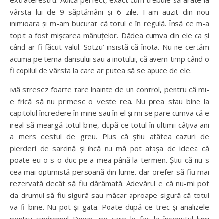
vârsta lui de 9 săptămâni și 6 zile. I-am auzit din nou
inimioara și m-am bucurat că totul e în regulă. Însă ce m-a
topit a fost mișcarea mânuțelor. Dădea cumva din ele ca și
când ar fi făcut valul. Sotzu’ insistă că înota. Nu ne certăm
acuma pe tema dansului sau a inotului, că avem timp când o
fi copilul de vârsta la care ar putea să se apuce de ele.
Mă stresez foarte tare înainte de un control, pentru că mi-
e frică să nu primesc o veste rea. Nu prea stau bine la
capitolul încredere în mine sau în el și mi se pare cumva că e
ireal să meargă totul bine, după ce totul în ultimii câțiva ani
a mers destul de greu. Plus că știu atâtea cazuri de
pierderi de sarcină și încă nu mă pot atașa de ideea că
poate eu o s-o duc pe a mea până la termen. Știu că nu-s
cea mai optimistă persoană din lume, dar prefer să fiu mai
rezervată decât să fiu dărâmată. Adevărul e că nu-mi pot
da drumul să fiu sigură sau măcar aproape sigură că totul
va fi bine. Nu pot și gata. Poate după ce trec și analizele
pentru sindromul Down, pe care le fac la începutul lunii