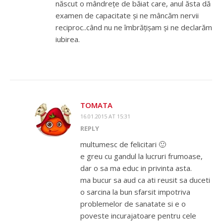
născut o mândrețe de băiat care, anul ăsta dă
examen de capacitate și ne mâncăm nervii
reciproc..când nu ne îmbrățișam și ne declarăm
iubirea.
TOMATA
16.01.2015 AT 15:31
REPLY
multumesc de felicitari 🙂
e greu cu gandul la lucruri frumoase,
dar o sa ma educ in privinta asta.
ma bucur sa aud ca ati reusit sa duceti
o sarcina la bun sfarsit impotriva
problemelor de sanatate si e o
poveste incurajatoare pentru cele