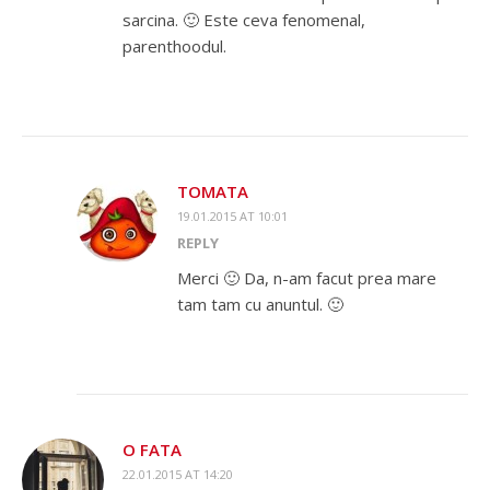
sarcina. 🙂 Este ceva fenomenal,
parenthoodul.
TOMATA
19.01.2015 AT 10:01
REPLY
Merci 🙂 Da, n-am facut prea mare
tam tam cu anuntul. 🙂
O FATA
22.01.2015 AT 14:20