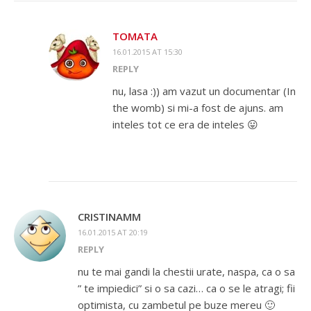
TOMATA
16.01.2015 AT 15:30
REPLY
nu, lasa :)) am vazut un documentar (In
the womb) si mi-a fost de ajuns. am
inteles tot ce era de inteles 😛
CRISTINAMM
16.01.2015 AT 20:19
REPLY
nu te mai gandi la chestii urate, naspa, ca o sa
” te impiedici” si o sa cazi… ca o se le atragi; fii
optimista, cu zambetul pe buze mereu 🙂