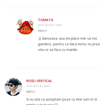
TOMATA
16.01.2015 AT 14:09
REPLY
:)) danseaza. asa imi place mie sa ma
gandesc. pentru ca daca inota, nu prea
stia ce sa faca cu mainile.
ROȘU VERTICAL
16.01.2015 AT 14:03
REPLY
Si nu uita ca asteptam poze cu tine cum iti tii
miinile sub burta! 🙂