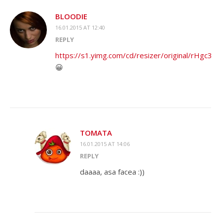
BLOODIE
16.01.2015 AT 12:40
REPLY
https://s1.yimg.com/cd/resizer/original/rHgc
😀
TOMATA
16.01.2015 AT 14:06
REPLY
daaaa, asa facea :))