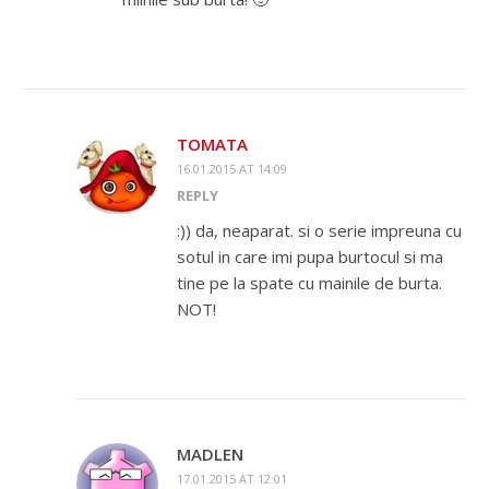
TOMATA
16.01.2015 AT 14:09
REPLY
:)) da, neaparat. si o serie impreuna cu
sotul in care imi pupa burtocul si ma
tine pe la spate cu mainile de burta.
NOT!
MADLEN
17.01.2015 AT 12:01