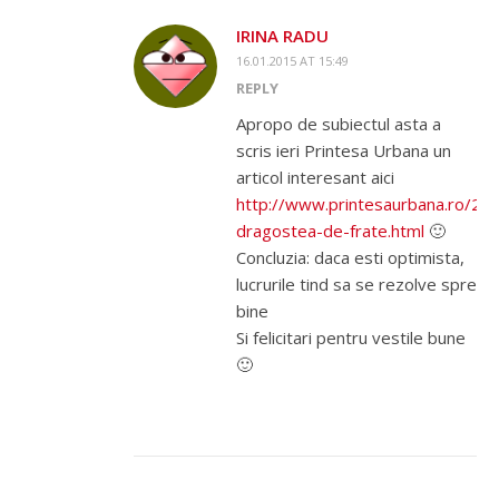
IRINA RADU
16.01.2015 AT 15:49
REPLY
Apropo de subiectul asta a
scris ieri Printesa Urbana un
articol interesant aici
http://www.printesaurbana.ro/20
dragostea-de-frate.html
🙂
Concluzia: daca esti optimista,
lucrurile tind sa se rezolve spre
bine
Si felicitari pentru vestile bune
🙂