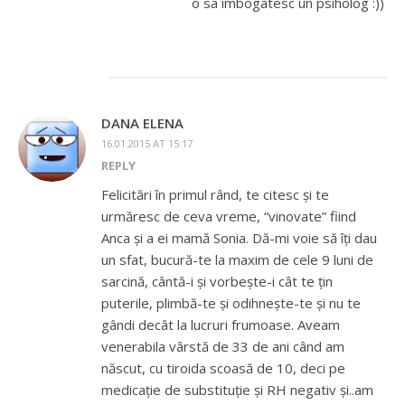
o sa imbogatesc un psiholog :))
DANA ELENA
16.01.2015 AT 15:17
REPLY
Felicitări în primul rând, te citesc și te
urmăresc de ceva vreme, “vinovate” fiind
Anca și a ei mamă Sonia. Dă-mi voie să îți dau
un sfat, bucură-te la maxim de cele 9 luni de
sarcină, cântă-i și vorbește-i cât te țin
puterile, plimbă-te și odihnește-te și nu te
gândi decât la lucruri frumoase. Aveam
venerabila vârstă de 33 de ani când am
născut, cu tiroida scoasă de 10, deci pe
medicație de substituție și RH negativ și..am