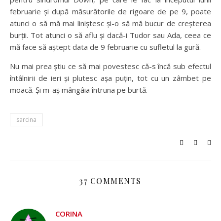
februarie și după măsurătorile de rigoare de pe 9, poate
atunci o să mă mai liniștesc și-o să mă bucur de creșterea
burții. Tot atunci o să aflu și dacă-i Tudor sau Ada, ceea ce
mă face să aștept data de 9 februarie cu sufletul la gură.
Nu mai prea știu ce să mai povestesc că-s încă sub efectul
întâlnirii de ieri și plutesc așa puțin, tot cu un zâmbet pe
moacă. Și m-aș mângâia întruna pe burtă.
sarcina
37 COMMENTS
CORINA