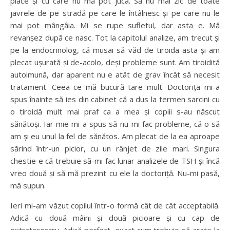
place și cu care nu mă pot juca. Să nu mai zic de toate
javrele de pe stradă pe care le întâlnesc și pe care nu le
mai pot mângâia. Mi se rupe sufletul, dar asta e. Mă
revanșez după ce nasc. Tot la capitolul analize, am trecut și
pe la endocrinolog, că musai să văd de tiroida asta și am
plecat ușurată și de-acolo, deși probleme sunt. Am tiroidită
autoimună, dar aparent nu e atât de grav încât să necesit
tratament. Ceea ce mă bucură tare mult. Doctorița mi-a
spus înainte să ies din cabinet că a dus la termen sarcini cu
o tiroidă mult mai praf ca a mea și copiii s-au născut
sănătoși. Iar mie mi-a spus să nu-mi fac probleme, că o să
am și eu unul la fel de sănătos. Am plecat de la ea aproape
sărind într-un picior, cu un rânjet de zile mari. Singura
chestie e că trebuie să-mi fac lunar analizele de TSH și încă
vreo două și să mă prezint cu ele la doctoriță. Nu-mi pasă,
mă supun.
Ieri mi-am văzut copilul într-o formă cât de cât acceptabilă.
Adică cu două mâini și două picioare și cu cap de
extraterestru. Adică perfect, exact cum trebuie să arate la