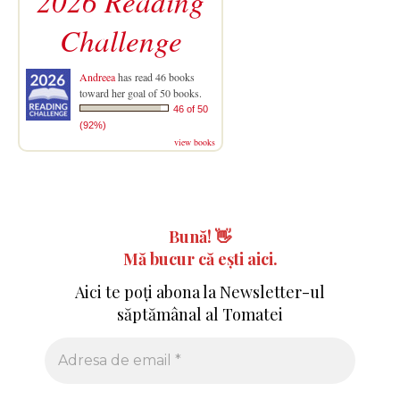
2026 Reading
Challenge
Andreea
has read 46 books
toward her goal of 50 books.
46 of 50
(92%)
view books
Bună!
👋
Mă bucur că ești aici.
Aici te poți abona la Newsletter-ul
săptămânal al Tomatei