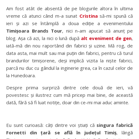
Am fost atât de absentă de pe blogurile altora în ultima
vreme că atunci când m-a sunat
Cristina
să-mi spună că
ieri și azi se întâmplă a doua ediție a evenimentului
Timișoara Brands Tour
, nici n-am apucat să anunț pe
blog. Așa că azi, la nici o lună după
alt eveniment de gen
,
iată-mă din nou raportând din fabrici și uzine. Mă rog, de
data asta, mai mult sau mai puțin din fabrici, pentru că turul
brandurilor timișorene, deși implică vizita la niște fabrici,
parcă nu duc cu gândul la inginerie grea, ca în cazul celor de
la Hunedoara.
Despre prima surpriză dintre cele două de ieri, vă
povestesc și ilustrez cum mă pricep mai bine, de această
dată, fără să fi luat notițe, doar din ce-mi mai aduc aminte.
Eu sunt curioasă: câți dintre voi știați că
singura fabrică
Fornetti din țară se află în județul Timiș
, lângă