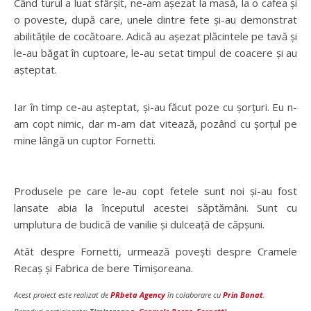
Când turul a luat sfârșit, ne-am așezat la masă, la o cafea și
o poveste, după care, unele dintre fete și-au demonstrat
abilitățile de cocătoare. Adică au așezat plăcintele pe tavă și
le-au băgat în cuptoare, le-au setat timpul de coacere și au
așteptat.
Iar în timp ce-au așteptat, și-au făcut poze cu șorțuri. Eu n-
am copt nimic, dar m-am dat vitează, pozând cu șorțul pe
mine lângă un cuptor Fornetti.
Produsele pe care le-au copt fetele sunt noi și-au fost
lansate abia la începutul acestei săptămâni. Sunt cu
umplutura de budică de vanilie și dulceață de căpșuni.
Atât despre Fornetti, urmează povești despre Cramele
Recaș și Fabrica de bere Timișoreana.
Acest proiect este realizat de
PRbeta Agency
în colaborare cu
Prin Banat
.