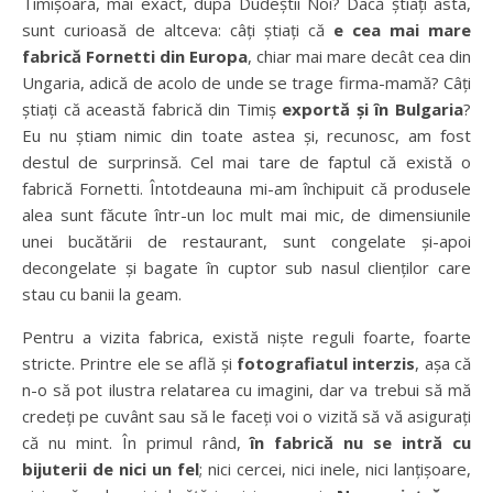
Timișoara, mai exact, după Dudeștii Noi? Dacă știați asta,
sunt curioasă de altceva: câți știați că
e cea mai mare
fabrică Fornetti din Europa
, chiar mai mare decât cea din
Ungaria, adică de acolo de unde se trage firma-mamă? Câți
știați că această fabrică din Timiș
exportă și în Bulgaria
?
Eu nu știam nimic din toate astea și, recunosc, am fost
destul de surprinsă. Cel mai tare de faptul că există o
fabrică Fornetti. Întotdeauna mi-am închipuit că produsele
alea sunt făcute într-un loc mult mai mic, de dimensiunile
unei bucătării de restaurant, sunt congelate și-apoi
decongelate și bagate în cuptor sub nasul clienților care
stau cu banii la geam.
Pentru a vizita fabrica, există niște reguli foarte, foarte
stricte. Printre ele se află și
fotografiatul interzis
, așa că
n-o să pot ilustra relatarea cu imagini, dar va trebui să mă
credeți pe cuvânt sau să le faceți voi o vizită să vă asigurați
că nu mint. În primul rând,
în fabrică nu se intră cu
bijuterii de nici un fel
; nici cercei, nici inele, nici lanțișoare,