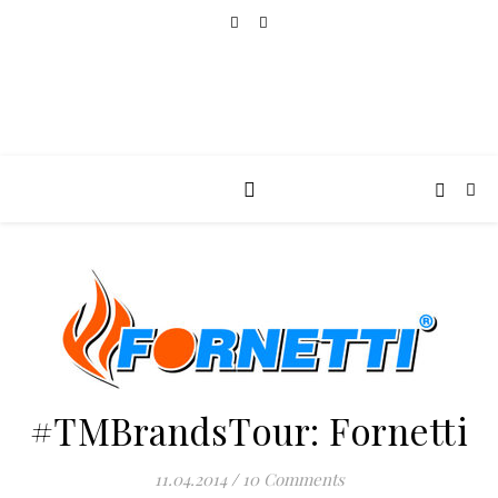
#TMBrandsTour: Fornetti
11.04.2014
/
10 Comments