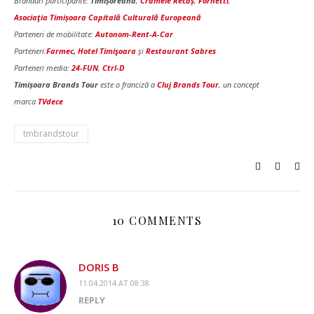
Branduri participante:
Timișoreana
,
Cramele Recaș
,
Fornetti
,
Asociaţia Timișoara Capitală Culturală Europeană
Parteneri de mobilitate:
Autonom-Rent-A-Car
Parteneri:
Farmec
,
Hotel Timişoara
şi
Restaurant Sabres
Parteneri media:
24-FUN
,
Ctrl-D
Timișoara Brands Tour
este o franciză a
Cluj Brands Tour
, un concept
marca
TVdece
tmbrandstour
10 COMMENTS
DORIS B
11.04.2014 AT 08:38
REPLY