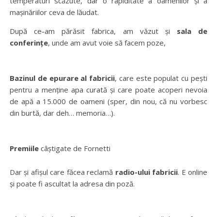
temperaturi scăzute, dar o rapiditate a oamenilor și a
mașinăriilor ceva de lăudat.
După ce-am părăsit fabrica, am văzut și
sala de
conferințe
, unde am avut voie să facem poze,
Bazinul de epurare al fabricii
, care este populat cu pești
pentru a menține apa curată și care poate acoperi nevoia
de apă a 15.000 de oameni (sper, din nou, că nu vorbesc
din burtă, dar deh… memoria…).
Premiile
câștigate de Fornetti
Dar și afișul care făcea reclamă
radio-ului fabricii
. E online
și poate fi ascultat la adresa din poză.