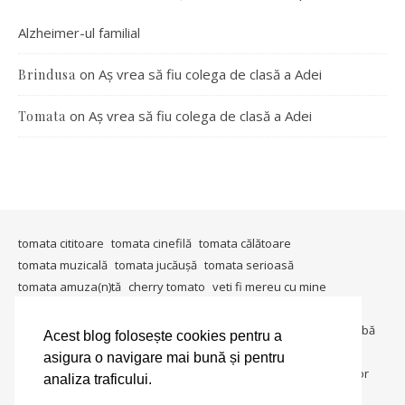
Alzheimer-ul familial
on
Aș vrea să fiu colega de clasă a Adei
Brindusa
on
Aș vrea să fiu colega de clasă a Adei
Tomata
tomata cititoare
tomata cinefilă
tomata călătoare
tomata muzicală
tomata jucăușă
tomata serioasă
tomata amuza(n)tă
cherry tomato
veti fi mereu cu mine
timişoara mea
in ţara tomatei
tomata berlineză
tomata gândeşte
io, io şi iarăşi io
metablogging
tomata întreabă
Acest blog folosește cookies pentru a
tomata in societate
tomata colecționară
tomata umanitara
asigura o navigare mai bună și pentru
tomata dedică
tomata lucrează
tomata in lumina reflectoarelor
analiza traficului.
tomate si gogonele
salată de roşii