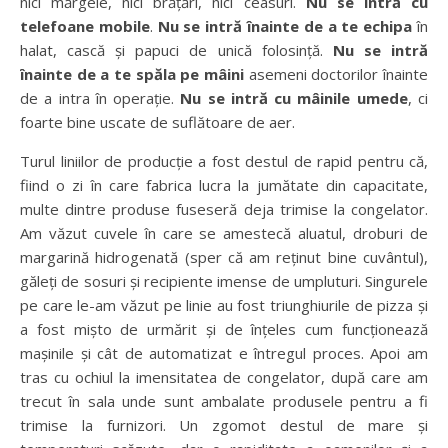
nici mărgele, nici brățări, nici ceasuri.
Nu se intră cu
telefoane mobile
.
Nu se intră înainte de a te echipa
în
halat, cască și papuci de unică folosință.
Nu se intră
înainte de a te spăla pe mâini
asemeni doctorilor înainte
de a intra în operație.
Nu se intră cu mâinile umede
, ci
foarte bine uscate de suflătoare de aer.
Turul liniilor de producție a fost destul de rapid pentru că,
fiind o zi în care fabrica lucra la jumătate din capacitate,
multe dintre produse fuseseră deja trimise la congelator.
Am văzut cuvele în care se amestecă aluatul, droburi de
margarină hidrogenată (sper că am reținut bine cuvântul),
găleți de sosuri și recipiente imense de umpluturi. Singurele
pe care le-am văzut pe linie au fost triunghiurile de pizza și
a fost mișto de urmărit și de înțeles cum funcționează
mașinile și cât de automatizat e întregul proces. Apoi am
tras cu ochiul la imensitatea de congelator, după care am
trecut în sala unde sunt ambalate produsele pentru a fi
trimise la furnizori. Un zgomot destul de mare și