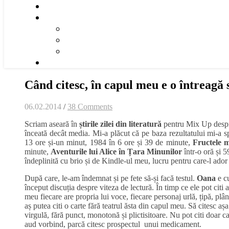
Când citesc, în capul meu e o întreagă 
06.02.2014
/
38 Comments
Scriam aseară în
știrile zilei din literatură
pentru Mix Up despre 
înceată decât media. Mi-a plăcut că pe baza rezultatului mi-a s
13 ore și-un minut, 1984 în 6 ore și 39 de minute,
Fructele m
minute,
Aventurile lui Alice în Țara Minunilor
într-o oră și 
îndeplinită cu brio și de Kindle-ul meu, lucru pentru care-l ador
După care, le-am îndemnat și pe fete să-și facă testul.
Oana
e c
început discuția despre viteza de lectură. În timp ce ele pot citi a
meu fiecare are propria lui voce, fiecare personaj urlă, țipă, plânge
aș putea citi o carte fără teatrul ăsta din capul meu. Să citesc 
virgulă, fără punct, monotonă și plictisitoare. Nu pot citi doar c
aud vorbind, parcă citesc prospectul unui medicament.