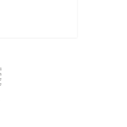
i
n
e
e