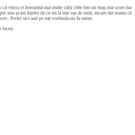
ă viteza ei înseamnă mai multe cărți citite într-un timp mai scurt (iar
espre asta și-am înțeles de ce-mi ia mie așa de mult, mi-am dat seama că
cerc. Prefer să-i aud pe toți vorbindu-mi în minte.
 faceți.