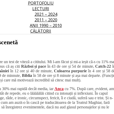
PORTOFOLIU
LECTURI
2021 – 2024
2011 – 2020
ANII 1990 – 2010
CĂLĂTORII
scenetă
un test de viteză a cititului. Mi l-am făcut și mi-a ieșit că-s cu 11% ma
pus că aș citi
Război și pace
în 43 de ore și 54 de minute,
Catch-22
î
âniei
în 12 ore și 40 de minute,
Culoarea purpurie
în 4 ore și 58 d
59 de minnute,
Biblia
în 58 de ore și 8 minute și așa mai departe. (Funcți
 și care mă motivează incredibil să citesc mai mult).
u 30% mai rapidă decât media, iar
Anca
cu 7%. După care, evident, am
tât de repede, eu o lăăăăălăi citind cu intonații și inflexiuni. În capul
, râde, e ironic, circumspect, fericit, îi e ciudă, suferă sau e trist. Și n-
așa cum am auzit-o în cască pe traducătoarea de la Teatrul Maghiar, fară
a să înregistrez evenimentele, dacă nu aud glasul personajelor și nu le