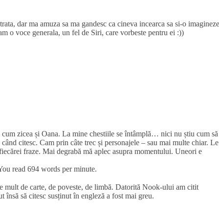
trata, dar ma amuza sa ma gandesc ca cineva incearca sa si-o imagineze
m o voce generala, un fel de Siri, care vorbeste pentru ei :))
r, cum zicea și Oana. La mine chestiile se întâmplă… nici nu știu cum să
i când citesc. Cam prin câte trec și personajele – sau mai multe chiar. Le
 fiecărei fraze. Mai degrabă mă aplec asupra momentului. Uneori e
: You read 694 words per minute.
e mult de carte, de poveste, de limbă. Datorită Nook-ului am citit
însă să citesc susținut în engleză a fost mai greu.