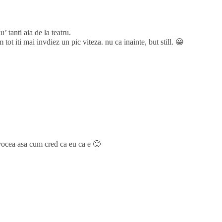
u’ tanti aia de la teatru.
ot iti mai invdiez un pic viteza. nu ca inainte, but still. 😀
a vocea asa cum cred ca eu ca e 🙂