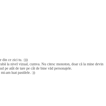
 din ce zici tu. :)))
grabă la nivel vizual, cumva. Nu citesc monoton, doar că la mine devin
d pe atât de tare pe cât de bine văd personajele.
mi-am luat pastilele. :))