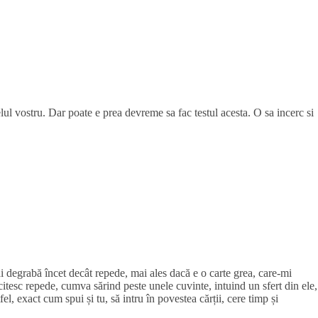
ul vostru. Dar poate e prea devreme sa fac testul acesta. O sa incerc si
mai degrabă încet decât repede, mai ales dacă e o carte grea, care-mi
citesc repede, cumva sărind peste unele cuvinte, intuind un sfert din ele,
l, exact cum spui și tu, să intru în povestea cărții, cere timp și