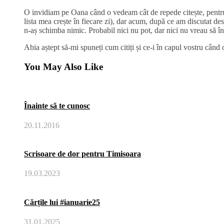
O invidiam pe Oana când o vedeam cât de repede citește, pentru c
lista mea crește în fiecare zi), dar acum, după ce am discutat d
n-aș schimba nimic. Probabil nici nu pot, dar nici nu vreau să în
Abia aștept să-mi spuneți cum citiți și ce-i în capul vostru când o
You May Also Like
Înainte să te cunosc
20.11.2016
Scrisoare de dor pentru Timisoara
19.03.2023
Cărțile lui #ianuarie25
31.01.2025