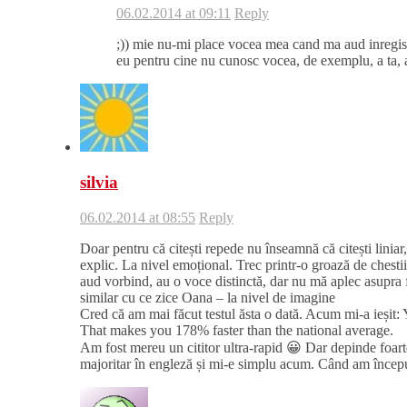
06.02.2014 at 09:11
Reply
;)) mie nu-mi place vocea mea cand ma aud inregis
eu pentru cine nu cunosc vocea, de exemplu, a ta, a
silvia
06.02.2014 at 08:55
Reply
Doar pentru că citești repede nu înseamnă că citești linia
explic. La nivel emoțional. Trec printr-o groază de chesti
aud vorbind, au o voce distinctă, dar nu mă aplec asupra
similar cu ce zice Oana – la nivel de imagine
Cred că am mai făcut testul ăsta o dată. Acum mi-a ieșit
That makes you 178% faster than the national average.
Am fost mereu un cititor ultra-rapid 😀 Dar depinde foart
majoritar în engleză și mi-e simplu acum. Când am început 