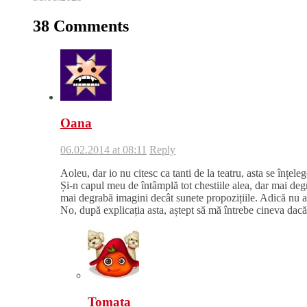
38 Comments
Oana
06.02.2014 at 08:11
Reply
Aoleu, dar io nu citesc ca tanti de la teatru, asta se înțelege
Și-n capul meu de întâmplă tot chestiile alea, dar mai de
mai degrabă imagini decât sunete propozițiile. Adică nu au
No, după explicația asta, aștept să mă întrebe cineva dacă 
Tomata