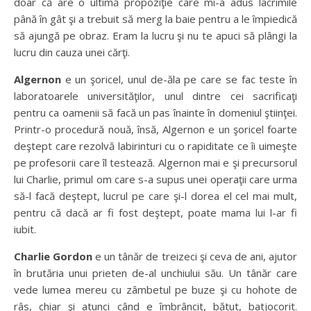
doar că are o ultimă propoziţie care mi-a adus lacrimile
până în gât şi a trebuit să merg la baie pentru a le împiedică
să ajungă pe obraz. Eram la lucru şi nu te apuci să plângi la
lucru din cauza unei cărţi.
Algernon
e un şoricel, unul de-ăla pe care se fac teste în
laboratoarele universităţilor, unul dintre cei sacrificaţi
pentru ca oamenii să facă un pas înainte în domeniul ştiinţei.
Printr-o procedură nouă, însă, Algernon e un şoricel foarte
deştept care rezolvă labirinturi cu o rapiditate ce îi uimeşte
pe profesorii care îl testează. Algernon mai e şi precursorul
lui Charlie, primul om care s-a supus unei operaţii care urma
să-l facă deştept, lucrul pe care şi-l dorea el cel mai mult,
pentru că dacă ar fi fost deştept, poate mama lui l-ar fi
iubit.
Charlie Gordon
e un tânăr de treizeci şi ceva de ani, ajutor
în brutăria unui prieten de-al unchiului său. Un tânăr care
vede lumea mereu cu zâmbetul pe buze şi cu hohote de
râs, chiar şi atunci când e îmbrâncit, bătut, batjocorit.