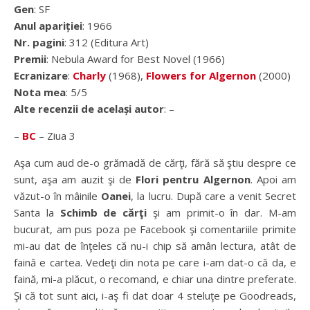
Gen
: SF
Anul apariției
: 1966
Nr. pagini
: 312 (Editura Art)
Premii
: Nebula Award for Best Novel (1966)
Ecranizare
:
Charly
(1968),
Flowers for Algernon
(2000)
Nota mea
: 5/5
Alte recenzii de același autor
: –
–
BC
– Ziua 3
Aşa cum aud de-o grămadă de cărţi, fără să ştiu despre ce
sunt, aşa am auzit şi de
Flori pentru Algernon
. Apoi am
văzut-o în mâinile
Oanei
, la lucru. După care a venit Secret
Santa la
Schimb de cărţi
şi am primit-o în dar. M-am
bucurat, am pus poza pe Facebook şi comentariile primite
mi-au dat de înţeles că nu-i chip să amân lectura, atât de
faină e cartea. Vedeţi din nota pe care i-am dat-o că da, e
faină, mi-a plăcut, o recomand, e chiar una dintre preferate.
Şi că tot sunt aici, i-aş fi dat doar 4 steluţe pe Goodreads,