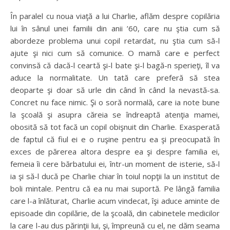
În paralel cu noua viaţă a lui Charlie, aflăm despre copilăria
lui în sânul unei familii din anii ’60, care nu ştia cum să
abordeze problema unui copil retardat, nu ştia cum să-l
ajute şi nici cum să comunice. O mamă care e perfect
convinsă că dacă-l ceartă şi-l bate şi-l bagă-n sperieţi, îl va
aduce la normalitate. Un tată care preferă să stea
deoparte şi doar să urle din când în când la nevastă-sa.
Concret nu face nimic. Şi o soră normală, care ia note bune
la şcoală şi asupra căreia se îndreaptă atenţia mamei,
obosită să tot facă un copil obişnuit din Charlie. Exasperată
de faptul că fiul ei e o ruşine pentru ea şi preocupată în
exces de părerea altora despre ea şi despre familia ei,
femeia îi cere bărbatului ei, într-un moment de isterie, să-l
ia şi să-l ducă pe Charlie chiar în toiul nopţii la un institut de
boli mintale. Pentru că ea nu mai suportă. Pe lângă familia
care l-a înlăturat, Charlie acum vindecat, îşi aduce aminte de
episoade din copilărie, de la şcoală, din cabinetele medicilor
la care l-au dus părinţii lui, şi, împreună cu el, ne dăm seama