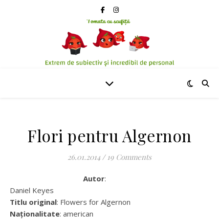
Flori pentru Algernon
26.01.2014
/
19 Comments
Autor
:
Daniel Keyes
Titlu original
: Flowers for Algernon
Naționalitate
: american