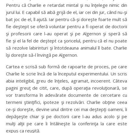
Pentru că Charlie e retardat mintal şi nu înţelege nimic din
jurul lui. E capabil să aibă grijă de el, iar cei din jur, când nu-şi
bat joc de el, îl ajută. Iar pentru că-şi doreşte foarte mult să
fie deştept se oferă voluntar pentru a fi operat de doctorii
şi profesorii care l-au operat şi pe Algernon şi speră să
fie şi el la fel de deştept ca şoricelul, pentru că el nu poate
să rezolve labirinturi şi întotdeauna animalul îl bate. Charlie
îşi doreşte să-l învingă pe Algernon.
Cartea e scrisă sub formă de rapoarte de proces, pe care
Charlie le scrie încă de la începutul experimentului. Un scris
abia inteligibil, greu de înţeles, agramat, incoerent. Câteva
pagini greuţ de citit, care, după operaţia revoluţionară, se
vor transforma în adevărate documente de cercetare cu
termeni ştiinţifici, ipoteze şi rezolvări. Charlie obţine ceea
ce-şi doreşte, devine unul dintre cei mai deştepţi oameni, îi
depăşeşte chiar şi pe doctorii care l-au adus acolo şi pe
mulţi alţii pe care îi întâlneşte la conferinţa la care este
expus ca reuşită.