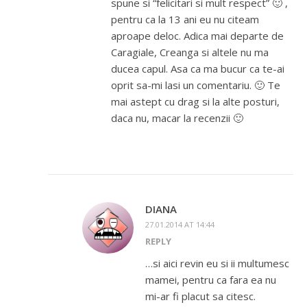
spune si “felicitari si mult respect” 🙂 ,
pentru ca la 13 ani eu nu citeam
aproape deloc. Adica mai departe de
Caragiale, Creanga si altele nu ma
ducea capul. Asa ca ma bucur ca te-ai
oprit sa-mi lasi un comentariu. 🙂 Te
mai astept cu drag si la alte posturi,
daca nu, macar la recenzii 🙂
DIANA
27.01.2014 AT 14:44
REPLY
…si aici revin eu si ii multumesc
mamei, pentru ca fara ea nu
mi-ar fi placut sa citesc.