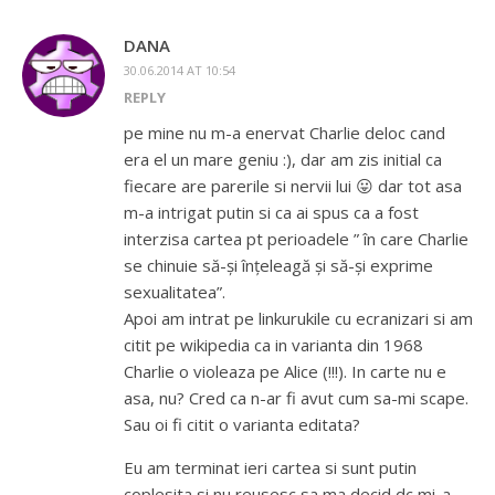
DANA
30.06.2014 AT 10:54
REPLY
pe mine nu m-a enervat Charlie deloc cand
era el un mare geniu :), dar am zis initial ca
fiecare are parerile si nervii lui 😛 dar tot asa
m-a intrigat putin si ca ai spus ca a fost
interzisa cartea pt perioadele ” în care Charlie
se chinuie să-și înțeleagă și să-și exprime
sexualitatea”.
Apoi am intrat pe linkurukile cu ecranizari si am
citit pe wikipedia ca in varianta din 1968
Charlie o violeaza pe Alice (!!!). In carte nu e
asa, nu? Cred ca n-ar fi avut cum sa-mi scape.
Sau oi fi citit o varianta editata?
Eu am terminat ieri cartea si sunt putin
coplesita si nu reusesc sa ma decid dc mi-a