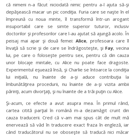
că nimeni n-a făcut niciodată nimic pentru a-l ajuta să-şi
depăşească macar un pic condiţia. Furia care se naşte în el
împreună cu noua minte, îl transformă într-un arogant
insuportabil care se simte superior tuturor, inclusiv
doctorilor şi profesorilor care l-au ajutat să ajungă acolo. În
peisaj mai apar şi două femei:
Alice
, profesoara care îl
învaţă să scrie şi de care se îndrăgosteşte, şi
Fay
, vecina
lui, pe care o foloseşte pentru sex, pentru că din cauza
unor blocaje mintale, cu Alice nu poate face dragoste.
Experimentul eşuează însă, şi Charlie se întoarce la condiţia
lui iniţială, nu înainte de a-şi aduce contribuţia la
îmbunătăţirea procedurii, nu înainte de a-şi vizita ambii
părinţi, acum divorţaţi, şi nu înainte de a trăi puţin cu Alice.
Şi-acum, ce efecte a avut asupra mea. În primul rând,
cartea citită parţial în română m-a dezamăgit crunt din
cauza traducerii. Cred că v-am mai spus cât de mult mă
enervează să văd în traducere exact fraza în engleză, iar
când traducătorul nu se oboseşte să traducă nici măcar