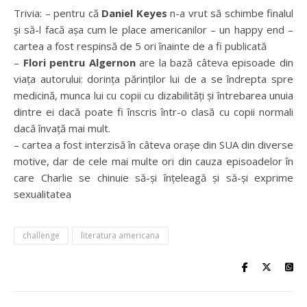
Trivia: – pentru că
Daniel Keyes
n-a vrut să schimbe finalul
și să-l facă așa cum le place americanilor – un happy end –
cartea a fost respinsă de 5 ori înainte de a fi publicată
–
Flori pentru Algernon
are la bază câteva episoade din
viața autorului: dorința părinților lui de a se îndrepta spre
medicină, munca lui cu copii cu dizabilități și întrebarea unuia
dintre ei dacă poate fi înscris într-o clasă cu copii normali
dacă învață mai mult.
– cartea a fost interzisă în câteva orașe din SUA din diverse
motive, dar de cele mai multe ori din cauza episoadelor în
care Charlie se chinuie să-și înțeleagă și să-și exprime
sexualitatea
challenge
literatura americana