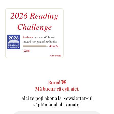
2026 Reading
Challenge
Andreea
has read 46 books
toward her goal of 50 books.
46 of 50
(92%)
view books
Bună!
👋
Mă bucur că ești aici.
Aici te poți abona la Newsletter-ul
săptămânal al Tomatei