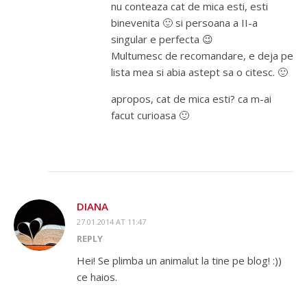
nu conteaza cat de mica esti, esti
binevenita 🙂 si persoana a II-a
singular e perfecta 😉
Multumesc de recomandare, e deja pe
lista mea si abia astept sa o citesc. 🙂
apropos, cat de mica esti? ca m-ai
facut curioasa 🙂
DIANA
27.01.2014 AT 11:47
REPLY
Hei! Se plimba un animalut la tine pe blog! :))
ce haios.