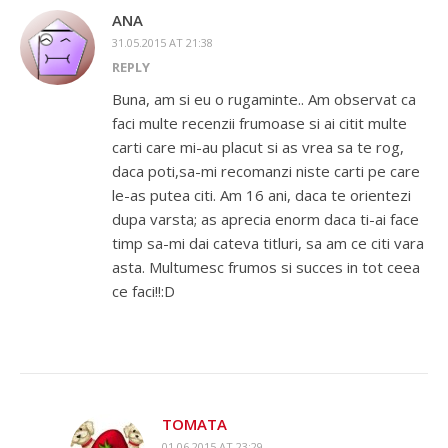
ANA
31.05.2015 AT 21:38
REPLY
Buna, am si eu o rugaminte.. Am observat ca
faci multe recenzii frumoase si ai citit multe
carti care mi-au placut si as vrea sa te rog,
daca poti,sa-mi recomanzi niste carti pe care
le-as putea citi. Am 16 ani, daca te orientezi
dupa varsta; as aprecia enorm daca ti-ai face
timp sa-mi dai cateva titluri, sa am ce citi vara
asta. Multumesc frumos si succes in tot ceea
ce faci!!:D
TOMATA
01.06.2015 AT 23:29