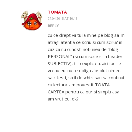
TOMATA
27.04.2015 AT 10:18
REPLY
cu ce drept vii tu la mine pe blog sa-mi
atragi atentia ce scriu si cum scriu? in
caz ca nu cunosti notiunea de “blog
PERSONAL” (si cum scrie si in header
SUBIECTIV), ti-o explic eu: aici fac ce
vreau eu. nu te obliga absolut nimeni
sa citesti, sa il deschizi sau sa continui
cu lectura. am povestit TOATA
CARTEA pentru ca pur si simplu asa
am vrut eu, ok?