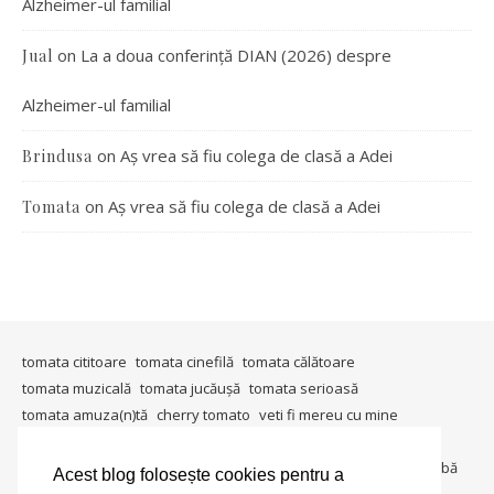
Alzheimer-ul familial
on
La a doua conferință DIAN (2026) despre
Jual
Alzheimer-ul familial
on
Aș vrea să fiu colega de clasă a Adei
Brindusa
on
Aș vrea să fiu colega de clasă a Adei
Tomata
tomata cititoare
tomata cinefilă
tomata călătoare
tomata muzicală
tomata jucăușă
tomata serioasă
tomata amuza(n)tă
cherry tomato
veti fi mereu cu mine
timişoara mea
in ţara tomatei
tomata berlineză
tomata gândeşte
io, io şi iarăşi io
metablogging
tomata întreabă
Acest blog folosește cookies pentru a
tomata in societate
tomata colecționară
tomata umanitara