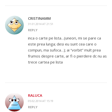
CRISTINAMM
31.01.2014 AT 21:51
REPLY
inca o carte pe lista…(uneori, mi se pare ca
este prea lunga; desi eu sunt cea care o
compun, ma sufoca…); ai “vorbit” mult prea
frumos despre carte, ar fi o pierdere dc nu as
trece cartea pe lista
RALUCA
05.02.2014 AT 15:19
REPLY