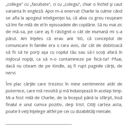
„college” cu „facultate”, ci cu „colegiu”, chiar o închid şi caut
varianta în engleză. Apoi m-a enervat Charlie la culme când
se afla la apogeul inteligenţei lui, că abia cu greu reuşeam
să îmi fie milă de el în episoadele din copilărie. Să nu mai zic
de mă-sa, pe care aş fi răstignit-o cât de inumană mi s-a
părut. Am înţeles că erau anii ’60, că conceptul de
comunicare în familie era o rara avis, da’ cât de dobitoacă
să fii să te porţi aşa cu copilul tău sau să-l scoţi afară în
mijlocul nopţii, ca să n-o contamineze pe fiică-ta? Pfuai,
dacă nu citeam de pe Kindle, aş fi rupt paginile cărţii, de
nervi.
Îmi plac cărţile care trezesc în mine sentimente atât de
puternice, care mă revoltă şi mă înduioşează în acelaşi timp.
Mi-a fost milă de Charlie, de la început până la sfârşit, însă
finalul e unul cumva pozitiv, deşi trist. Citiţi cartea asta,
poate îi veţi înţelege altfel pe cei cu dizabilităţi mintale.
_________________________________