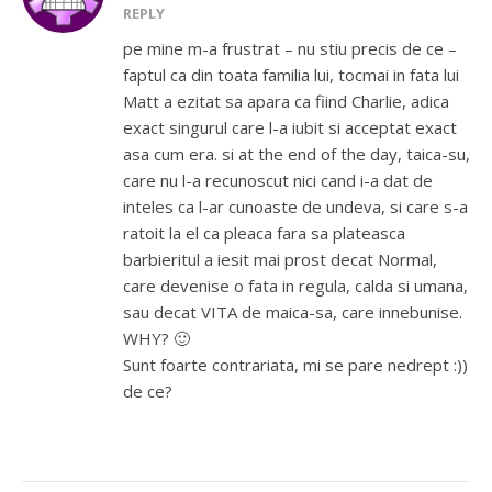
REPLY
pe mine m-a frustrat – nu stiu precis de ce –
faptul ca din toata familia lui, tocmai in fata lui
Matt a ezitat sa apara ca fiind Charlie, adica
exact singurul care l-a iubit si acceptat exact
asa cum era. si at the end of the day, taica-su,
care nu l-a recunoscut nici cand i-a dat de
inteles ca l-ar cunoaste de undeva, si care s-a
ratoit la el ca pleaca fara sa plateasca
barbieritul a iesit mai prost decat Normal,
care devenise o fata in regula, calda si umana,
sau decat VITA de maica-sa, care innebunise.
WHY? 🙂
Sunt foarte contrariata, mi se pare nedrept :))
de ce?