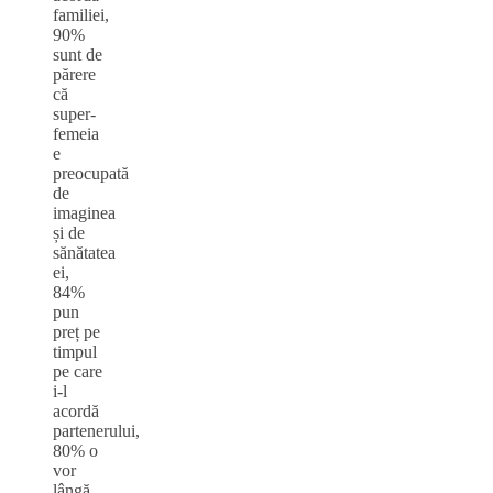
familiei,
90%
sunt de
părere
că
super-
femeia
e
preocupată
de
imaginea
și de
sănătatea
ei,
84%
pun
preț pe
timpul
pe care
i-l
acordă
partenerului,
80% o
vor
lângă