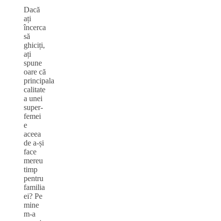
Dacă
ați
încerca
să
ghiciți,
ați
spune
oare că
principala
calitate
a unei
super-
femei
e
aceea
de a-și
face
mereu
timp
pentru
familia
ei? Pe
mine
m-a