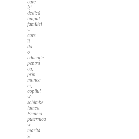
care
își
dedică
timpul
familiei
și
care
îi
dă
o
educație
pentru
ca,
prin
munca
ei,
copilul
să
schimbe
lumea.
Femeia
puternica
se
marită
și