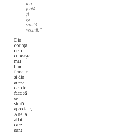
din
piață
și
își
salută
vecinii.”
Din
dorința
de a
cunoaște
mai
bine
femeile
și din
aceea
de a le
face să
se
simtă
apreciate,
Ariel a
aflat
care
sunt