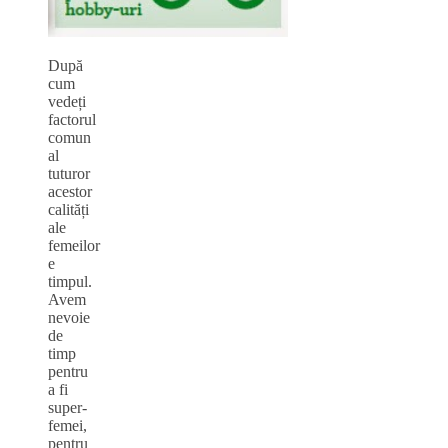
După
cum
vedeți
factorul
comun
al
tuturor
acestor
calități
ale
femeilor
e
timpul.
Avem
nevoie
de
timp
pentru
a fi
super-
femei,
pentru