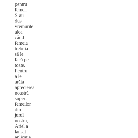
pentru
femei.
S-au
dus
vremurile
alea
când
femeia
trebuia
să le
facă pe
toate.
Pentru
a le
arăta
aprecierea
noastră
super-
femeilor
din
jurul
nostru,
Ariel a
lansat
aplicația