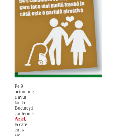
Pe 9
octombrie
a avut
loc la
București
conferința
Ariel
,
la care
eu n-
am