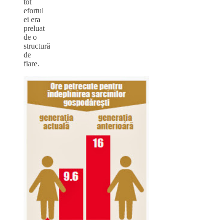
tot
efortul
ei era
preluat
de o
structură
de
fiare.