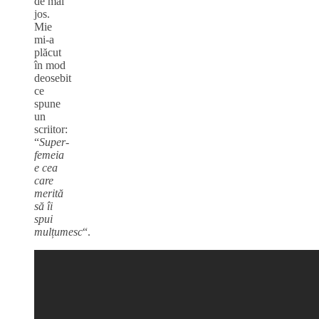
de mai
jos.
Mie
mi-a
plăcut
în mod
deosebit
ce
spune
un
scriitor:
“
Super-
femeia
e cea
care
merită
să îi
spui
mulțumesc
“.