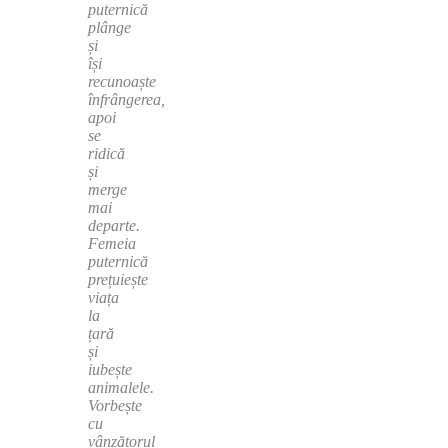
puternică
plânge
și
își
recunoaște
înfrângerea,
apoi
se
ridică
și
merge
mai
departe.
Femeia
puternică
prețuiește
viața
la
țară
și
iubește
animalele.
Vorbește
cu
vânzătorul