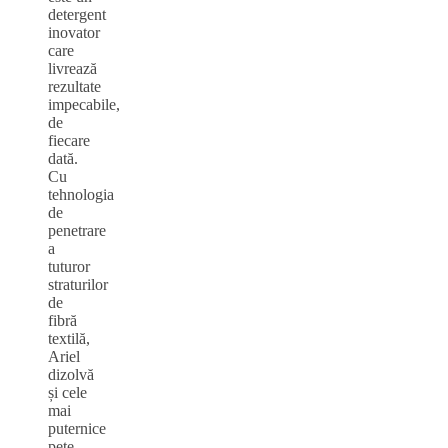
detergent
inovator
care
livrează
rezultate
impecabile,
de
fiecare
dată.
Cu
tehnologia
de
penetrare
a
tuturor
straturilor
de
fibră
textilă,
Ariel
dizolvă
și cele
mai
puternice
pete.