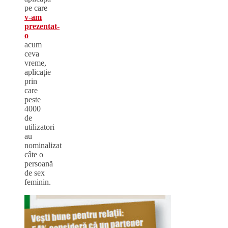
pe care
v-am
prezentat-
o
acum
ceva
vreme,
aplicație
prin
care
peste
4000
de
utilizatori
au
nominalizat
câte o
persoană
de sex
feminin.