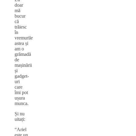
doar
mă
bucur
că
trăiesc
în
vremurile
astea și
am o
grămadă
de
mașinării
și
gadget-
uri
care
îmi pot
ușura
munca.
Și nu
uitați:
“Ariel
este un