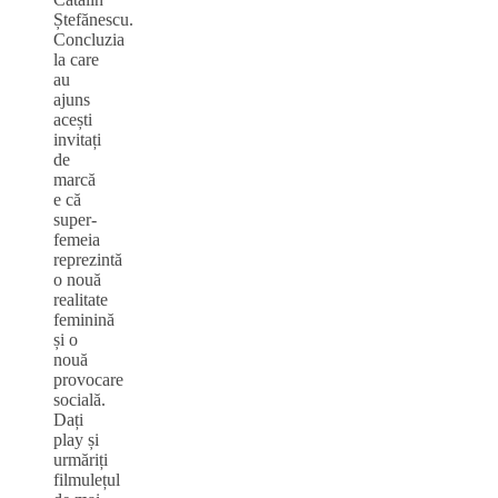
Ștefănescu.
Concluzia
la care
au
ajuns
acești
invitați
de
marcă
e că
super-
femeia
reprezintă
o nouă
realitate
feminină
și o
nouă
provocare
socială.
Dați
play și
urmăriți
filmulețul