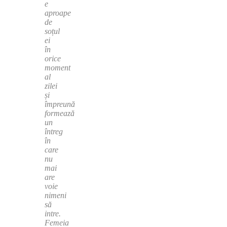
e
aproape
de
soțul
ei
în
orice
moment
al
zilei
și
împreună
formează
un
întreg
în
care
nu
mai
are
voie
nimeni
să
intre.
Femeia