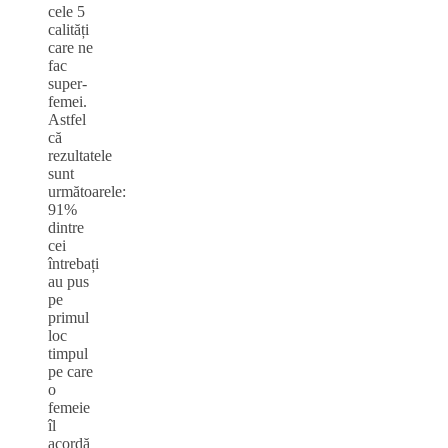
cele 5
calități
care ne
fac
super-
femei.
Astfel
că
rezultatele
sunt
următoarele:
91%
dintre
cei
întrebați
au pus
pe
primul
loc
timpul
pe care
o
femeie
îl
acordă