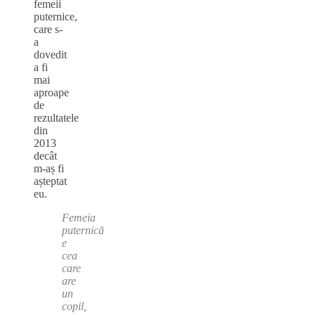
femeii
puternice,
care s-
a
dovedit
a fi
mai
aproape
de
rezultatele
din
2013
decât
m-aș fi
așteptat
eu.
Femeia
puternică
e
cea
care
are
un
copil,