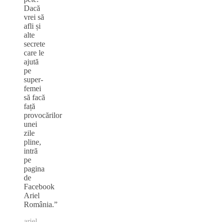
Dacă
vrei să
afli și
alte
secrete
care le
ajută
pe
super-
femei
să facă
față
provocărilor
unei
zile
pline,
intră
pe
pagina
de
Facebook
Ariel
România.”
ariel