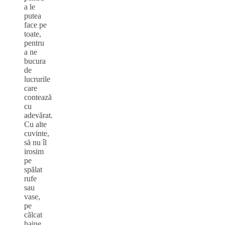
a le
putea
face pe
toate,
pentru
a ne
bucura
de
lucrurile
care
contează
cu
adevărat.
Cu alte
cuvinte,
să nu îl
irosim
pe
spălat
rufe
sau
vase,
pe
călcat
haine,