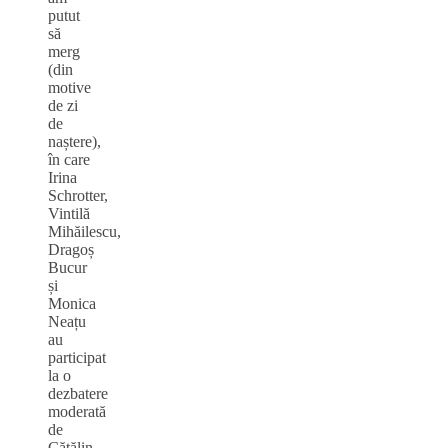
putut
să
merg
(din
motive
de zi
de
naștere),
în care
Irina
Schrotter,
Vintilă
Mihăilescu,
Dragoș
Bucur
și
Monica
Neațu
au
participat
la o
dezbatere
moderată
de
Cătălin