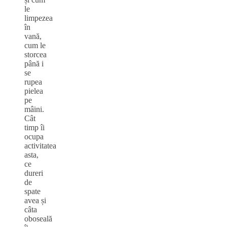
le
limpezea
în
vană,
cum le
storcea
până i
se
rupea
pielea
pe
mâini.
Cât
timp îi
ocupa
activitatea
asta,
ce
dureri
de
spate
avea și
câta
oboseală