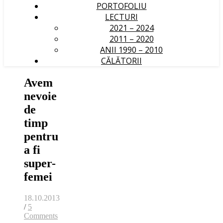
PORTOFOLIU
LECTURI
2021 – 2024
2011 – 2020
ANII 1990 – 2010
CĂLĂTORII
Avem
nevoie
de
timp
pentru
a fi
super-
femei
18.10.2013
/
5
Comments