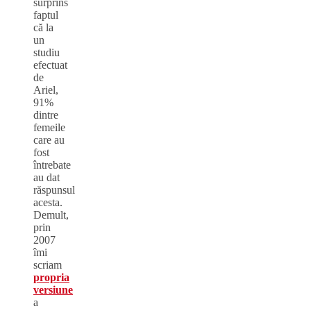
surprins
faptul
că la
un
studiu
efectuat
de
Ariel,
91%
dintre
femeile
care au
fost
întrebate
au dat
răspunsul
acesta.
Demult,
prin
2007
îmi
scriam
propria
versiune
a