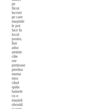
pe
făcut
lucruri
pe care
mașinile
le pot
face în
locul
nostru.
Îmi
aduc
aminte
câte
ore
prețioase
pierdea
mama
mea
când
spăla
hainele
cu o
mașină
obosită
și cum