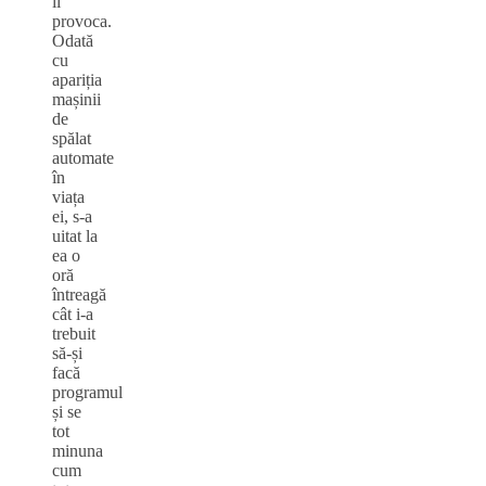
îi
provoca.
Odată
cu
apariția
mașinii
de
spălat
automate
în
viața
ei, s-a
uitat la
ea o
oră
întreagă
cât i-a
trebuit
să-și
facă
programul
și se
tot
minuna
cum