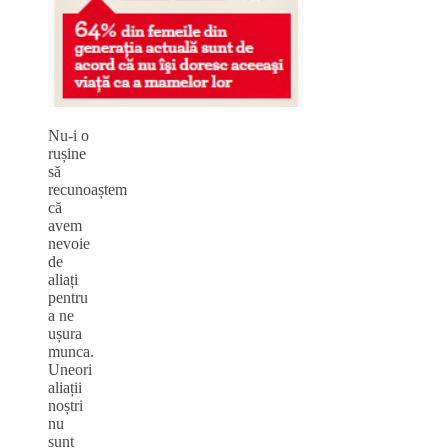
Nu-i o
rușine
să
recunoaștem
că
avem
nevoie
de
aliați
pentru
a ne
ușura
munca.
Uneori
aliații
noștri
nu
sunt