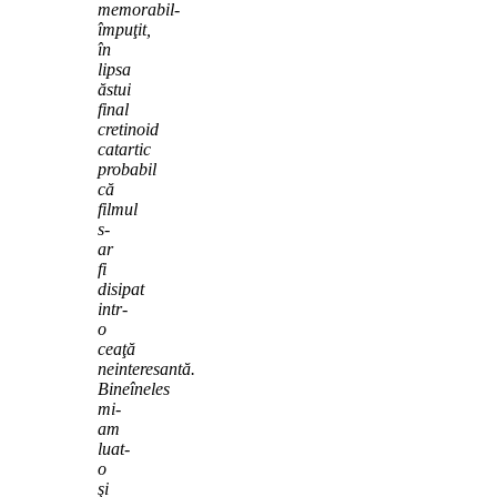
memorabil-
împuţit,
în
lipsa
ăstui
final
cretinoid
catartic
probabil
că
filmul
s-
ar
fi
disipat
intr-
o
ceaţă
neinteresantă.
Bineîneles
mi-
am
luat-
o
şi