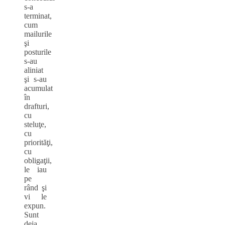
s-a
terminat,
cum
mailurile
şi
posturile
s-au
aliniat
şi s-au
acumulat
în
drafturi,
cu
steluţe,
cu
priorităţi,
cu
obligaţii,
le iau
pe
rând şi
vi le
expun.
Sunt
deja