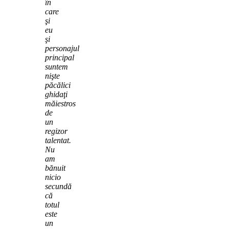
în
care
şi
eu
şi
personajul
principal
suntem
nişte
păcălici
ghidaţi
măiestros
de
un
regizor
talentat.
Nu
am
bănuit
nicio
secundă
că
totul
este
un