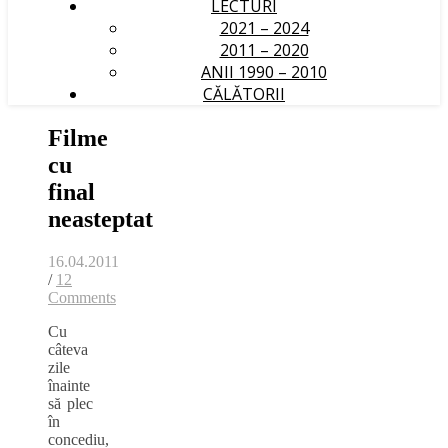
LECTURI
2021 – 2024
2011 – 2020
ANII 1990 – 2010
CĂLĂTORII
Filme
cu
final
neasteptat
16.04.2011
/
12
Comments
Cu
câteva
zile
înainte
să plec
în
concediu,