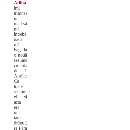
Adina
îmi
trimitea
un
mail să
mă
întrebe
dacă
mă
bag la
o nouă
sesiune
cinefilă
de 1
Aprilie.
Ca
toate
sesiunile
ei, şi
asta
era
una
tare
drăguţă
şi i-am