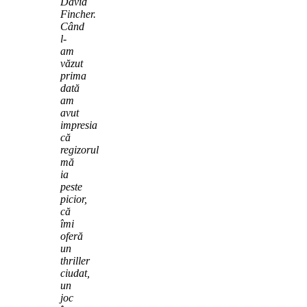
David
Fincher.
Când
l-
am
văzut
prima
dată
am
avut
impresia
că
regizorul
mă
ia
peste
picior,
că
îmi
oferă
un
thriller
ciudat,
un
joc