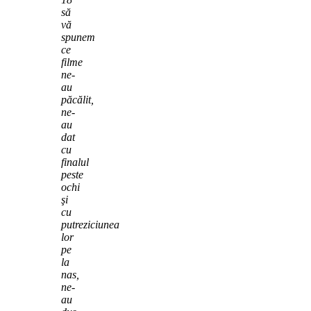
să
vă
spunem
ce
filme
ne-
au
păcălit,
ne-
au
dat
cu
finalul
peste
ochi
şi
cu
putreziciunea
lor
pe
la
nas,
ne-
au