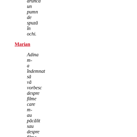
aruncă
un
pumn
de
spuză
în
ochi.
Marian
Adina
m-
a
îndemnat
să
vă
vorbesc
despre
filme
care
m-
au
păcălit
sau
despre