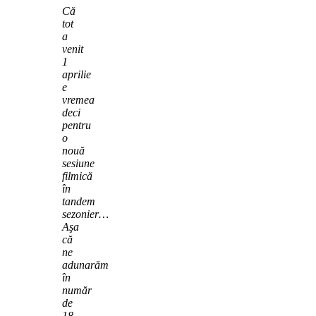
Că
tot
a
venit
1
aprilie
e
vremea
deci
pentru
o
nouă
sesiune
filmică
în
tandem
sezonier…
Aşa
că
ne
adunarăm
în
număr
de
18