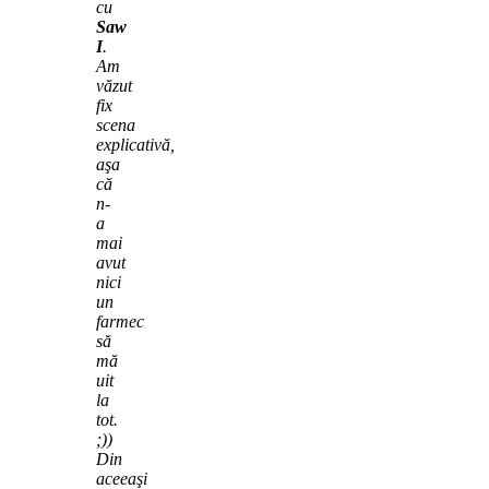
cu
Saw
I
.
Am
văzut
fix
scena
explicativă,
aşa
că
n-
a
mai
avut
nici
un
farmec
să
mă
uit
la
tot.
;))
Din
aceeaşi