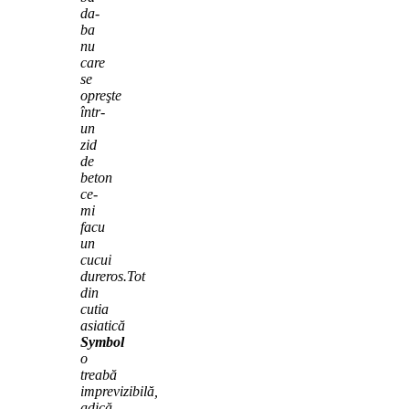
da-
ba
nu
care
se
opreşte
într-
un
zid
de
beton
ce-
mi
facu
un
cucui
dureros.Tot
din
cutia
asiatică
Symbol
o
treabă
imprevizibilă,
adică