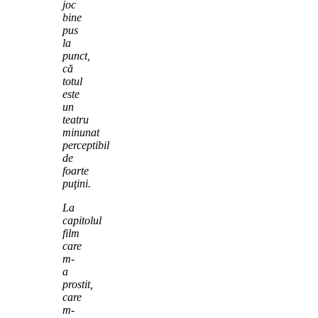
joc
bine
pus
la
punct,
că
totul
este
un
teatru
minunat
perceptibil
de
foarte
puţini.
La
capitolul
film
care
m-
a
prostit,
care
m-