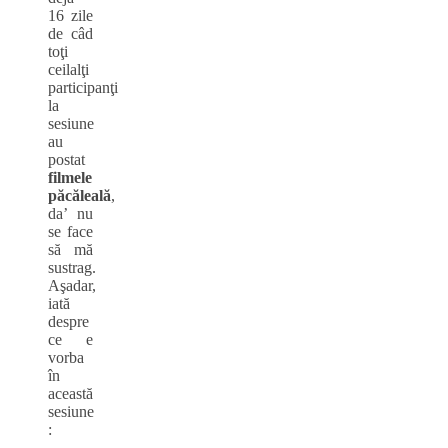
16 zile
de câd
toţi
ceilalţi
participanţi
la
sesiune
au
postat
filmele
păcăleală
,
da’ nu
se face
să mă
sustrag.
Aşadar,
iată
despre
ce e
vorba
în
această
sesiune
: