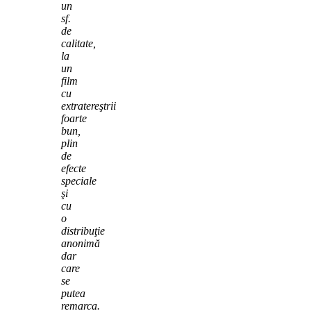
un
sf.
de
calitate,
la
un
film
cu
extratereştrii
foarte
bun,
plin
de
efecte
speciale
şi
cu
o
distribuţie
anonimă
dar
care
se
putea
remarca.