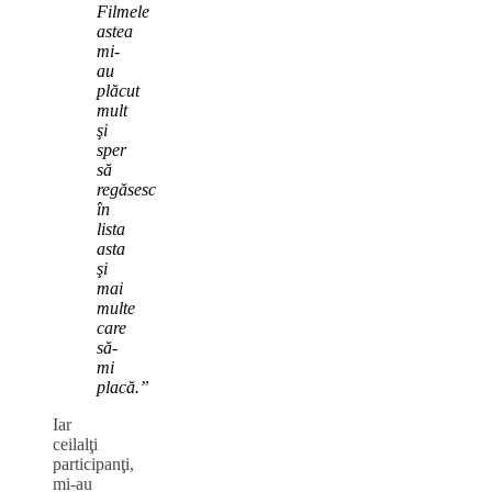
Filmele
astea
mi-
au
plăcut
mult
şi
sper
să
regăsesc
în
lista
asta
şi
mai
multe
care
să-
mi
placă.”
Iar
ceilalţi
participanţi,
mi-au