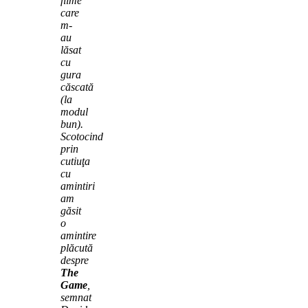
filme
care
m-
au
lăsat
cu
gura
căscată
(la
modul
bun).
Scotocind
prin
cutiuţa
cu
amintiri
am
găsit
o
amintire
plăcută
despre
The
Game
,
semnat