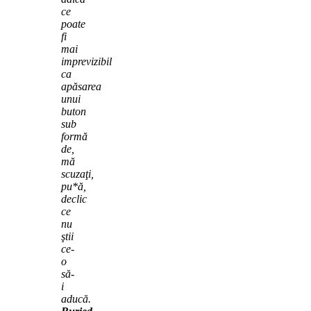
ce
poate
fi
mai
imprevizibil
ca
apăsarea
unui
buton
sub
formă
de,
mă
scuzaţi,
pu*ă,
declic
ce
nu
ştii
ce-
o
să-
i
aducă.