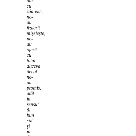
dus
cu
zâarelu’,
ne-
au
fraierit
mişeleşte,
ne-
au
oferit
cu
totul
altceva
decat
ne-
au
promis,
atât
în
sensu’
ăl
bun
cât
şi
în