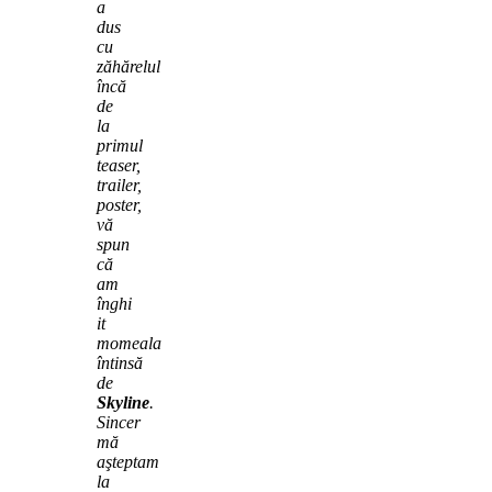
a
dus
cu
zăhărelul
încă
de
la
primul
teaser,
trailer,
poster,
vă
spun
că
am
înghi
it
momeala
întinsă
de
Skyline
.
Sincer
mă
aşteptam
la