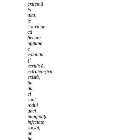
extremă
la
alta,
te
convinge
că
fiecare
opţiune
e
valabilă
şi
veridică,
extratereştrii
există,
ba
nu,
ei
sunt
rodul
unei
imaginaţii
infectate
social,
un
ba