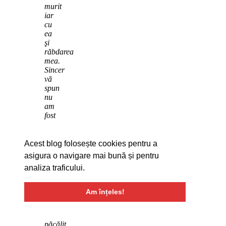
murit
iar
cu
ea
şi
răbdarea
mea.
Sincer
vă
spun
nu
am
fost
păcălit
de
foarte
Acest blog folosește cookies pentru a
multă
asigura o navigare mai bună și pentru
vreme
analiza traficului.
aşa
de
tare
Am înțeles!
cum
m-
a
păcălit