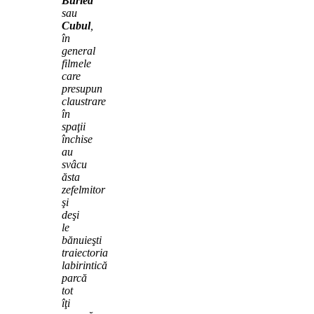
Buried
sau
Cubul
,
în
general
filmele
care
presupun
claustrare
în
spaţii
închise
au
svâcu
ăsta
zefelmitor
şi
deşi
le
bănuieşti
traiectoria
labirintică
parcă
tot
îţi