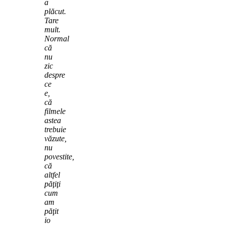
a
plăcut.
Tare
mult.
Normal
că
nu
zic
despre
ce
e,
că
filmele
astea
trebuie
văzute,
nu
povestite,
că
altfel
păţiţi
cum
am
păţit
io