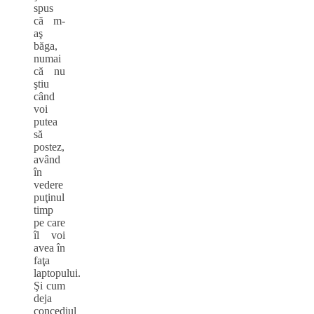
spus
că m-
aş
băga,
numai
că nu
ştiu
când
voi
putea
să
postez,
având
în
vedere
puţinul
timp
pe care
îl voi
avea în
faţa
laptopului.
Şi cum
deja
concediul