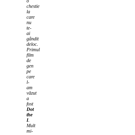
o
chestie
la
care
nu
te-
ai
gândit
deloc.
Primul
film
de
gen
pe
care
l-
am
văzut
a
fost
Dot
the
I
.
Mult
mi-