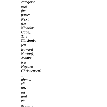
categorie
mai
fac
parte:
Next
(cu
Nicholas
Cage),
The
Illusionist
(cu
Edward
Norton),
Awake
(cu
Hayden
Christiensen)
…
uhm…
că
nu-
mi
mai
vin
acum…