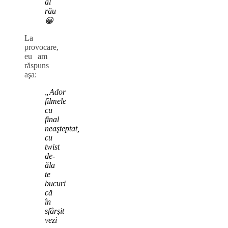
ăl
rău
😀
La
provocare,
eu am
răspuns
aşa:
„Ador
filmele
cu
final
neaşteptat,
cu
twist
de-
ăla
te
bucuri
că
în
sfârşit
vezi