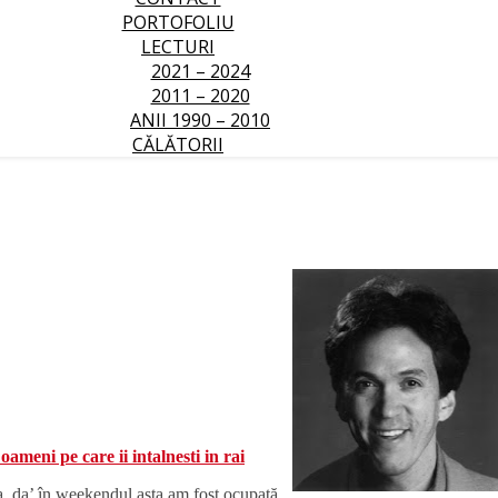
PORTOFOLIU
LECTURI
2021 – 2024
2011 – 2020
ANII 1990 – 2010
CĂLĂTORII
oameni pe care ii intalnesti in rai
, da’ în weekendul asta am fost ocupată