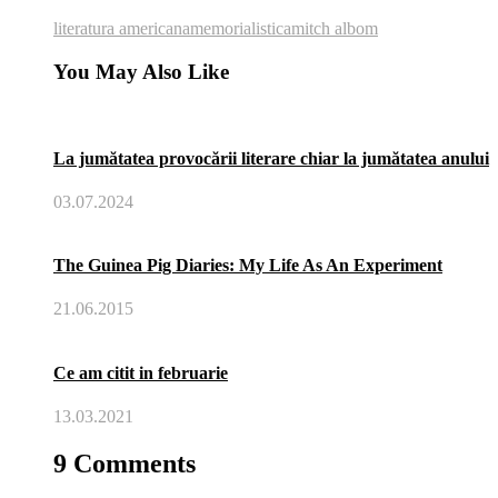
literatura americana
memorialistica
mitch albom
You May Also Like
La jumătatea provocării literare chiar la jumătatea anului
03.07.2024
The Guinea Pig Diaries: My Life As An Experiment
21.06.2015
Ce am citit in februarie
13.03.2021
9 Comments