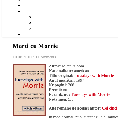
Marti cu Morrie
10.08.2010
/
9 Comments
Autor:
Mitch Albom
Nationalitate:
american
Titlu original:
Tuesdays with Morrie
Anul aparitiei:
1997
Nr.pagini:
208
Premii:
nu
Ecranizare:
Tuesdays with Morrie
Nota mea:
5/5
Alte romane de acelasi autor:
Cei cinci 
În mod normal, public recenziile duminica