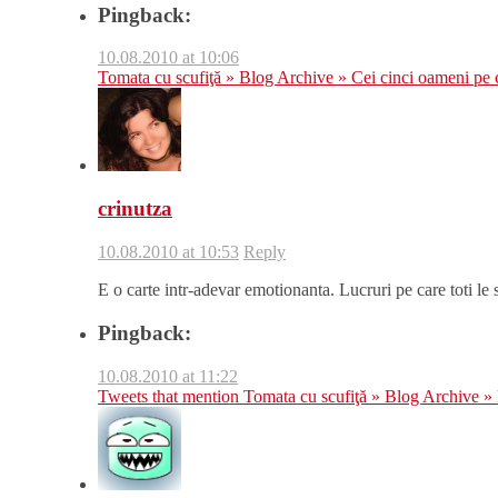
Pingback:
10.08.2010 at 10:06
Tomata cu scufiţă » Blog Archive » Cei cinci oameni pe ca
crinutza
10.08.2010 at 10:53
Reply
E o carte intr-adevar emotionanta. Lucruri pe care toti le 
Pingback:
10.08.2010 at 11:22
Tweets that mention Tomata cu scufiţă » Blog Archive »