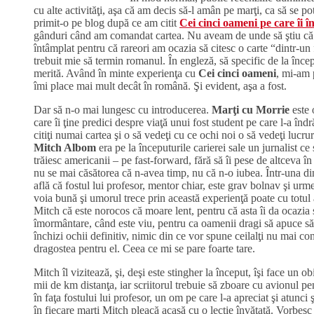
cu alte activităţi, aşa că am decis să-l amân pe marţi, ca să se pot
primit-o pe blog după ce am citit
Cei cinci oameni pe care îi în
gânduri când am comandat cartea. Nu aveam de unde să ştiu că a
întâmplat pentru că rareori am ocazia să citesc o carte “dintr-un
trebuit mie să termin romanul. În engleză, să specific de la începu
merită. Având în minte experienţa cu
Cei cinci oameni
, mi-am 
îmi place mai mult decât în română. Şi evident, aşa a fost.
Dar să n-o mai lungesc cu introducerea.
Marţi cu Morrie
este 
care îi ţine predici despre viaţă unui fost student pe care l-a înd
citiţi numai cartea şi o să vedeţi cu ce ochi noi o să vedeţi lucru
Mitch Albom
era pe la începuturile carierei sale un jurnalist c
trăiesc americanii – pe fast-forward, fără să îi pese de altceva î
nu se mai căsătorea că n-avea timp, nu că n-o iubea. Într-una di
află că fostul lui profesor, mentor chiar, este grav bolnav şi ur
voia bună şi umorul trece prin această experienţă poate cu totul 
Mitch că este norocos că moare lent, pentru că asta îi da ocazia s
îmormântare, când este viu, pentru ca oamenii dragi să apuce să îi
închizi ochii definitiv, nimic din ce vor spune ceilalţi nu mai con
dragostea pentru el. Ceea ce mi se pare foarte tare.
Mitch îl vizitează, şi, deşi este stingher la început, îşi face un ob
mii de km distanţa, iar scriitorul trebuie să zboare cu avionul pe
în faţa fostului lui profesor, un om pe care l-a apreciat şi atunci 
în fiecare marţi Mitch pleacă acasă cu o lecţie învăţată. Vorbesc 