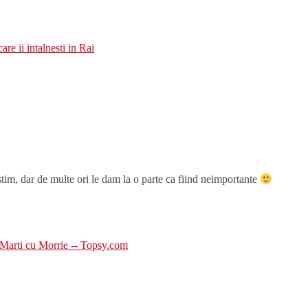
re ii intalnesti in Rai
stim, dar de multe ori le dam la o parte ca fiind neimportante
 Marti cu Morrie -- Topsy.com