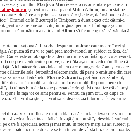
rivească şi cu titlul.
Marţi cu Morrie
este o recomandare pe care am
tâlneşti în rai
, şi pentru că mi-a plăcut
Mitch Albom
, nu am stat pe
 doua zi după ce am primit-o aveam să o şi citesc, da’ mă bucur că s-a
 foc”. Drumul de la Bucureşti la Timişoara a durat exact atât cât mi-a
t, pentru că trebuie să îl citiţi în original pentru a-l îndrăgi aşa cum
propmis că următoarea carte a lui
Albom
să fie în engleză, să văd dacă
o carte motivaţională. E vorba despre un profesor care moare încet şi
răgit. Ar putea să nu vi se pară prea motivaţional un subiect ca ăsta, da’
rile. Cartea este autobiografică, deci lucrurile s-au întâmplat cu adevărat.
e scria despre evenimente sportive, care trăia aşa cum vedem în filme că
n viaţă. Nici măcar de logodnica lui, cu care o lungea de 7 ani şi cu care
ntre călătoriile sale, butonând telecomanda, dă peste o emisiune din car
mează să moară. Bătrânelul
Morrie Schwartz
, păstrându-si zâmbetul,
altfel decât o fac mulţi sau decât am face-o mulţi. Îi spune mereu lui
ă îşi ia rămas bun de la toate persoanele dragi. Îşi organizează chiar şi 
 spuna în faţă tot ce simt pentru el. Pentru că ştim toţii, că după ce
tează. El a vrut să ştie şi a vrut să le dea ocazia tuturor să îşi exprime
icei din a-l vizita în fiecare marţi, chiar dacă stau la cateva sute sau chia
ntru a-l vedea. Încet încet, Mitch învaţă din nou să îşi deschidă sufletul
şi pe care îl apreciază acum şi mai mult. În fiecare marţi au alt subiect şi
despre toate lucrurile de care se tem tinerii de vârsta lui: despre moarte,