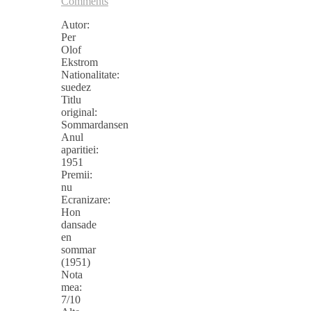
Comments
Autor:
Per
Olof
Ekstrom
Nationalitate:
suedez
Titlu
original:
Sommardansen
Anul
aparitiei:
1951
Premii:
nu
Ecranizare:
Hon
dansade
en
sommar
(1951)
Nota
mea:
7/10