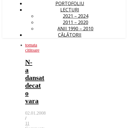
PORTOFOLIU
LECTURI
2021 – 2024
2011 – 2020
ANII 1990 – 2010
CĂLĂTORII
tomata
cititoare
N-
a
dansat
decat
o
vara
02.01.2008
/
11