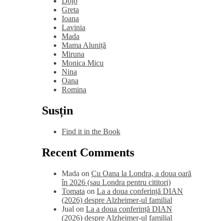
Dojo
Greta
Ioana
Lavinia
Mada
Mama Aluniță
Miruna
Monica Micu
Nina
Oana
Romina
Susțin
Find it in the Book
Recent Comments
Mada
on
Cu Oana la Londra, a doua oară
în 2026 (sau Londra pentru cititori)
Tomata
on
La a doua conferință DIAN
(2026) despre Alzheimer-ul familial
Jual
on
La a doua conferință DIAN
(2026) despre Alzheimer-ul familial