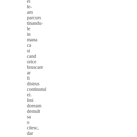
ei
le-
am
parcurs
tinandu-
le
in
mana
ca
si
cand
orice
bruscare
ar
fi
distrus
continutul
ei.
Imi
doream
demult
sa
o
citesc,
dar