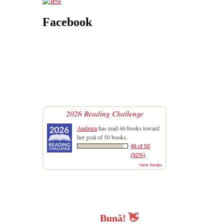
Facebook
2026 Reading Challenge
Andreea
has read 46 books toward
her goal of 50 books.
46 of 50
(92%)
view books
Bună!
👋