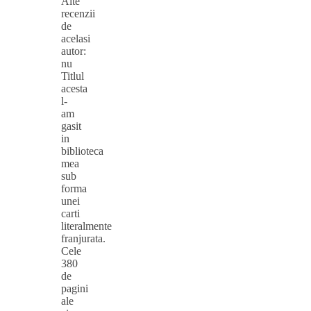
Alte
recenzii
de
acelasi
autor:
nu
Titlul
acesta
l-
am
gasit
in
biblioteca
mea
sub
forma
unei
carti
literalmente
franjurata.
Cele
380
de
pagini
ale