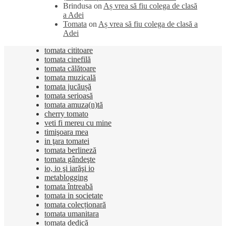
Brindusa
on
Aș vrea să fiu colega de clasă
a Adei
Tomata
on
Aș vrea să fiu colega de clasă a
Adei
tomata cititoare
tomata cinefilă
tomata călătoare
tomata muzicală
tomata jucăușă
tomata serioasă
tomata amuza(n)tă
cherry tomato
veti fi mereu cu mine
timişoara mea
in ţara tomatei
tomata berlineză
tomata gândeşte
io, io şi iarăşi io
metablogging
tomata întreabă
tomata in societate
tomata colecționară
tomata umanitara
tomata dedică