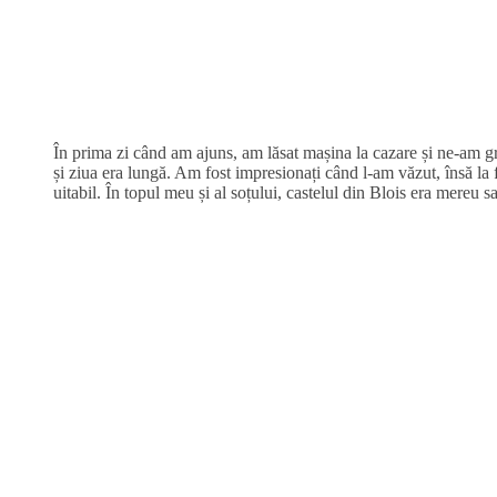
În prima zi când am ajuns, am lăsat mașina la cazare și ne-am g
și ziua era lungă. Am fost impresionați când l-am văzut, însă la f
uitabil. În topul meu și al soțului, castelul din Blois era mereu s