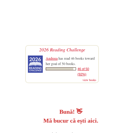
2026 Reading Challenge
Andreea
has read 46 books toward
her goal of 50 books.
46 of 50
(92%)
view books
Bună!
👋
Mă bucur că ești aici.