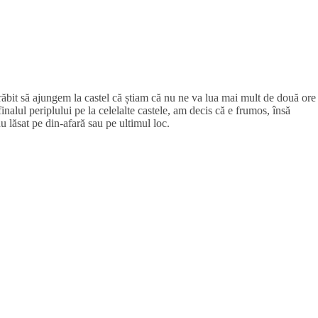
răbit să ajungem la castel că știam că nu ne va lua mai mult de două ore
inalul periplului pe la celelalte castele, am decis că e frumos, însă
au lăsat pe din-afară sau pe ultimul loc.