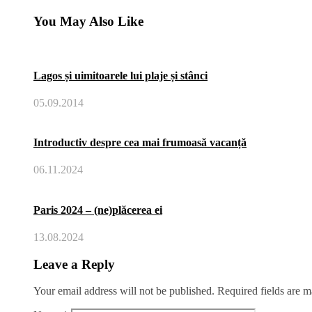
You May Also Like
Lagos și uimitoarele lui plaje și stânci
05.09.2014
Introductiv despre cea mai frumoasă vacanță
06.11.2024
Paris 2024 – (ne)plăcerea ei
13.08.2024
Leave a Reply
Your email address will not be published.
Required fields are 