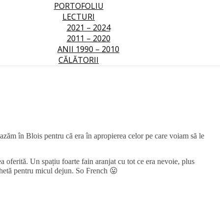
PORTOFOLIU
LECTURI
2021 – 2024
2011 – 2020
ANII 1990 – 2010
CĂLĂTORII
cazăm în Blois pentru că era în apropierea celor pe care voiam să le
 oferită. Un spațiu foarte fain aranjat cu tot ce era nevoie, plus
aghetă pentru micul dejun. So French 😛