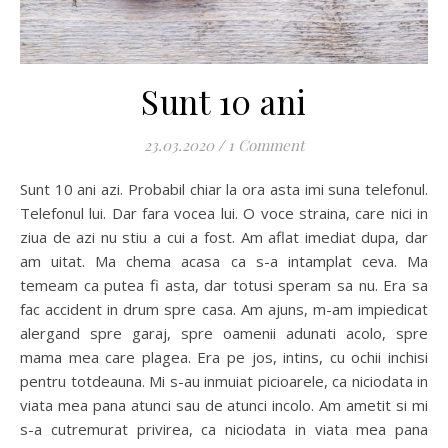
Sunt 10 ani
23.03.2020
/
1 Comment
Sunt 10 ani azi. Probabil chiar la ora asta imi suna telefonul.
Telefonul lui. Dar fara vocea lui. O voce straina, care nici in
ziua de azi nu stiu a cui a fost. Am aflat imediat dupa, dar
am uitat. Ma chema acasa ca s-a intamplat ceva. Ma
temeam ca putea fi asta, dar totusi speram sa nu. Era sa
fac accident in drum spre casa. Am ajuns, m-am impiedicat
alergand spre garaj, spre oamenii adunati acolo, spre
mama mea care plagea. Era pe jos, intins, cu ochii inchisi
pentru totdeauna. Mi s-au inmuiat picioarele, ca niciodata in
viata mea pana atunci sau de atunci incolo. Am ametit si mi
s-a cutremurat privirea, ca niciodata in viata mea pana