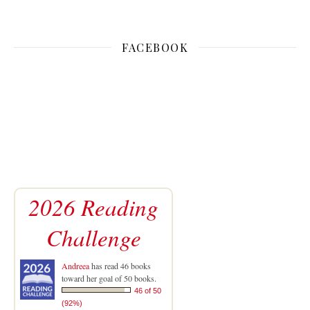
FACEBOOK
2026 Reading
Challenge
Andreea
has read 46 books
toward her goal of 50 books.
46 of 50
(92%)