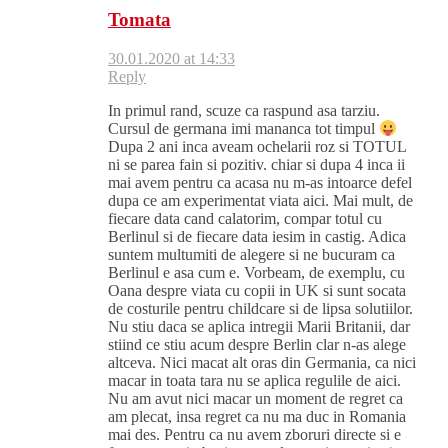
Tomata
30.01.2020 at 14:33
Reply
In primul rand, scuze ca raspund asa tarziu.
Cursul de germana imi mananca tot timpul
Dupa 2 ani inca aveam ochelarii roz si TOTUL
ni se parea fain si pozitiv. chiar si dupa 4 inca ii
mai avem pentru ca acasa nu m-as intoarce defel
dupa ce am experimentat viata aici. Mai mult, de
fiecare data cand calatorim, compar totul cu
Berlinul si de fiecare data iesim in castig. Adica
suntem multumiti de alegere si ne bucuram ca
Berlinul e asa cum e. Vorbeam, de exemplu, cu
Oana despre viata cu copii in UK si sunt socata
de costurile pentru childcare si de lipsa solutiilor.
Nu stiu daca se aplica intregii Marii Britanii, dar
stiind ce stiu acum despre Berlin clar n-as alege
altceva. Nici macat alt oras din Germania, ca nici
macar in toata tara nu se aplica regulile de aici.
Nu am avut nici macar un moment de regret ca
am plecat, insa regret ca nu ma duc in Romania
mai des. Pentru ca nu avem zboruri directe si e