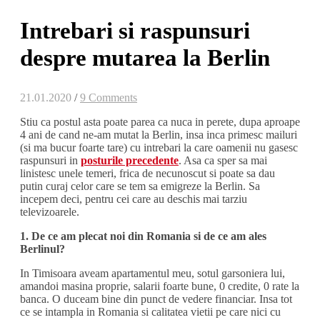
Intrebari si raspunsuri
despre mutarea la Berlin
21.01.2020
/
9 Comments
Stiu ca postul asta poate parea ca nuca in perete, dupa aproape
4 ani de cand ne-am mutat la Berlin, insa inca primesc mailuri
(si ma bucur foarte tare) cu intrebari la care oamenii nu gasesc
raspunsuri in
posturile precedente
. Asa ca sper sa mai
linistesc unele temeri, frica de necunoscut si poate sa dau
putin curaj celor care se tem sa emigreze la Berlin. Sa
incepem deci, pentru cei care au deschis mai tarziu
televizoarele.
1. De ce am plecat noi din Romania si de ce am ales
Berlinul?
In Timisoara aveam apartamentul meu, sotul garsoniera lui,
amandoi masina proprie, salarii foarte bune, 0 credite, 0 rate la
banca. O duceam bine din punct de vedere financiar. Insa tot
ce se intampla in Romania si calitatea vietii pe care nici cu