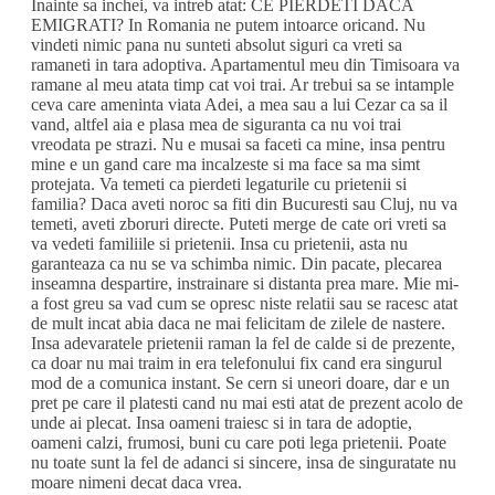
Inainte sa inchei, va intreb atat: CE PIERDETI DACA
EMIGRATI? In Romania ne putem intoarce oricand. Nu
vindeti nimic pana nu sunteti absolut siguri ca vreti sa
ramaneti in tara adoptiva. Apartamentul meu din Timisoara va
ramane al meu atata timp cat voi trai. Ar trebui sa se intample
ceva care ameninta viata Adei, a mea sau a lui Cezar ca sa il
vand, altfel aia e plasa mea de siguranta ca nu voi trai
vreodata pe strazi. Nu e musai sa faceti ca mine, insa pentru
mine e un gand care ma incalzeste si ma face sa ma simt
protejata. Va temeti ca pierdeti legaturile cu prietenii si
familia? Daca aveti noroc sa fiti din Bucuresti sau Cluj, nu va
temeti, aveti zboruri directe. Puteti merge de cate ori vreti sa
va vedeti familiile si prietenii. Insa cu prietenii, asta nu
garanteaza ca nu se va schimba nimic. Din pacate, plecarea
inseamna despartire, instrainare si distanta prea mare. Mie mi-
a fost greu sa vad cum se opresc niste relatii sau se racesc atat
de mult incat abia daca ne mai felicitam de zilele de nastere.
Insa adevaratele prietenii raman la fel de calde si de prezente,
ca doar nu mai traim in era telefonului fix cand era singurul
mod de a comunica instant. Se cern si uneori doare, dar e un
pret pe care il platesti cand nu mai esti atat de prezent acolo de
unde ai plecat. Insa oameni traiesc si in tara de adoptie,
oameni calzi, frumosi, buni cu care poti lega prietenii. Poate
nu toate sunt la fel de adanci si sincere, insa de singuratate nu
moare nimeni decat daca vrea.