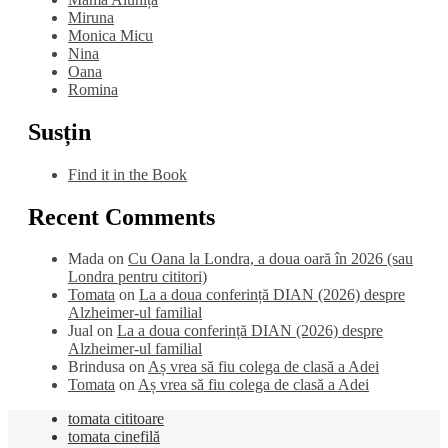
Miruna
Monica Micu
Nina
Oana
Romina
Susțin
Find it in the Book
Recent Comments
Mada
on
Cu Oana la Londra, a doua oară în 2026 (sau
Londra pentru cititori)
Tomata
on
La a doua conferință DIAN (2026) despre
Alzheimer-ul familial
Jual
on
La a doua conferință DIAN (2026) despre
Alzheimer-ul familial
Brindusa
on
Aș vrea să fiu colega de clasă a Adei
Tomata
on
Aș vrea să fiu colega de clasă a Adei
tomata cititoare
tomata cinefilă