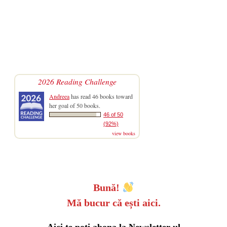
2026 Reading Challenge
Andreea
has read 46 books toward
her goal of 50 books.
46 of 50
(92%)
view books
Bună!
Mă bucur că ești aici.