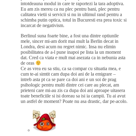
intotdeauna modul in care te raportezi la tara adoptiva.
Eu am zis mereu ca nu plec pentru bani, plec pentru
calitatea vietii si servicii si nu in ultimul rand pentru a
schimba putin optica, totul in Bucuresti era prea toxic si
incarcat de negativism.
Berlinul suna foarte bine, a fost una dintre optiunile
mele, sincer mi-am dorit mai mult la Berlin decat in
Londra, desi acum nu regret nimic. Insa nu elimin
posibilitatea de a-l pune inapoi pe lista la un moment
dat. Cred ca viata e mult mai asezata ca in nebunia asta
de oras
Ce as vrea eu sa stiu, ca sa compar cu situatia mea, e
cum te-ai simtit cam dupa doi ani de la emigrare –
intreb asta pt ca se pare ca doi ani e un soi de prag
psihologic pentru multi dintre cei care au plecat, am
prieteni care mi-au zis ca dupa doi ani aproape uitasera
toate beneficiile si isi doreau sa isi ia campii. Tu ai avut
un astfel de moment? Poate nu asa drastic, dar pe-acolo.