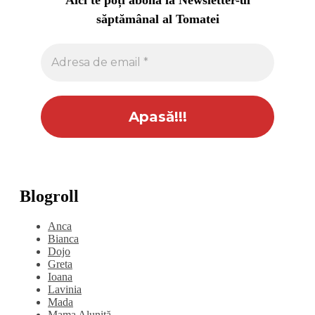
Aici te poți abona la Newsletter-ul
săptămânal al Tomatei
Blogroll
Anca
Bianca
Dojo
Greta
Ioana
Lavinia
Mada
Mama Aluniță