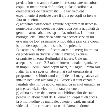
predata intr-o maniera foarte interesanta care nu sufoca
copiii cu memorarea definitiilor, a clasificarilor si a
enumerarilor de caracteristici. Se fac frecvent
experimente si proiecte care ii ajuta pe copii sa invete
fara mare efort.
e) activitati extrascolare gratuite organizate in licee: in
numeroase licee copiii participa dupa ore la activitati de
genul: teatru, sah, dans, spaniola, robotica, laborator
biologie, etc. Chiar daca calitatea acestor servicii nu
este una de top, ea ramane o modalitate prin care copiii
isi pot descoperi pasiuni sau isi fac prieteni.
f) excursii si tabere: in fiecare an copiii merg impreuna
cu profesorii in diverse vizite la muzee, excursii
organizate in zona Berlinului si tabere. Cele mai
asteptate sunt cele 2-3 tabere internationale organizate
in timpul liceului cand copiii merg in Anglia, Franta sau
Italia. In afara acestor tabere mai sunt organizate si
programe de schimb cand copiii de aici merg cateva zile
intr-un liceu din alta tara (ex: Grecia) si sunt cazati la
familiile elevilor de acolo, urmand ca in anul urmator sa
primeasca vizita elevilor din tara partenera.
g) oferta extrem de generoasa a bibliotecilor de stat:
pentru un abonament de 10 euro/ an/ copil aveti acces
la o multitudine de manuale, culegeri, carti, material
video si audio care acopera o arie larga de domenii.