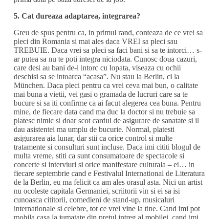
5. Cat dureaza adaptarea, integrarea?
Greu de spus pentru ca, in primul rand, conteaza de ce vrei sa
pleci din Romania si mai ales daca VREI sa pleci sau
TREBUIE. Daca vrei sa pleci sa faci bani si sa te intorci… s-
ar putea sa nu te poti integra niciodata. Cunosc doua cazuri,
care desi au bani de-i intorc cu lopata, viseaza cu ochii
deschisi sa se intoarca “acasa”. Nu stau la Berlin, ci la
München. Daca pleci pentru ca vrei ceva mai bun, o calitate
mai buna a vietii, vei gasi o gramada de lucruri care sa te
bucure si sa iti confirme ca ai facut alegerea cea buna. Pentru
mine, de fiecare data cand ma duc la doctor si nu trebuie sa
platesc nimic si doar scot cardul de asigurare de sanatate si il
dau asistentei ma umplu de bucurie. Normal, platesti
asigurarea aia lunar, dar stii ca orice control si multe
tratamente si consulturi sunt incluse. Daca imi cititi blogul de
multa vreme, stiti ca sunt consumatoare de spectacole si
concerte si interviuri si orice manifestare culturala – ei… in
fiecare septembrie cand e Festivalul International de Literatura
de la Berlin, eu ma felicit ca am ales orasul asta. Nici un artist
nu ocoleste capitala Germaniei, scriitorii vin si ei sa isi
cunoasca cititorii, comedieni de stand-up, musicaluri
internationale si celebre, tot ce vrei vine la tine. Cand imi pot
mobila casa la jumatate din pretul intreg al mobilei, cand imi