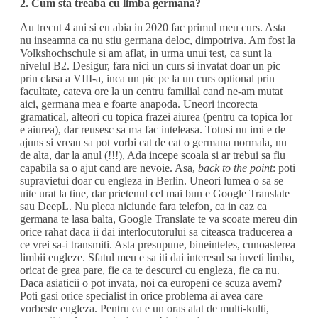
2. Cum sta treaba cu limba germana?
Au trecut 4 ani si eu abia in 2020 fac primul meu curs. Asta
nu inseamna ca nu stiu germana deloc, dimpotriva. Am fost la
Volkshochschule si am aflat, in urma unui test, ca sunt la
nivelul B2. Desigur, fara nici un curs si invatat doar un pic
prin clasa a VIII-a, inca un pic pe la un curs optional prin
facultate, cateva ore la un centru familial cand ne-am mutat
aici, germana mea e foarte anapoda. Uneori incorecta
gramatical, alteori cu topica frazei aiurea (pentru ca topica lor
e aiurea), dar reusesc sa ma fac inteleasa. Totusi nu imi e de
ajuns si vreau sa pot vorbi cat de cat o germana normala, nu
de alta, dar la anul (!!!), Ada incepe scoala si ar trebui sa fiu
capabila sa o ajut cand are nevoie. Asa,
back to the point
: poti
supravietui doar cu engleza in Berlin. Uneori lumea o sa se
uite urat la tine, dar prietenul cel mai bun e Google Translate
sau DeepL. Nu pleca niciunde fara telefon, ca in caz ca
germana te lasa balta, Google Translate te va scoate mereu din
orice rahat daca ii dai interlocutorului sa citeasca traducerea a
ce vrei sa-i transmiti. Asta presupune, bineinteles, cunoasterea
limbii engleze. Sfatul meu e sa iti dai interesul sa inveti limba,
oricat de grea pare, fie ca te descurci cu engleza, fie ca nu.
Daca asiaticii o pot invata, noi ca europeni ce scuza avem?
Poti gasi orice specialist in orice problema ai avea care
vorbeste engleza. Pentru ca e un oras atat de multi-kulti,