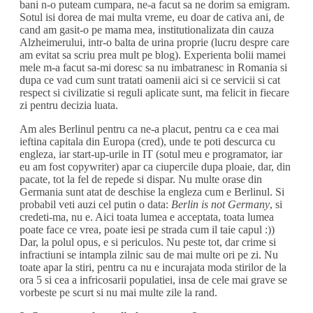
bani n-o puteam cumpara, ne-a facut sa ne dorim sa emigram.
Sotul isi dorea de mai multa vreme, eu doar de cativa ani, de
cand am gasit-o pe mama mea, institutionalizata din cauza
Alzheimerului, intr-o balta de urina proprie (lucru despre care
am evitat sa scriu prea mult pe blog). Experienta bolii mamei
mele m-a facut sa-mi doresc sa nu imbatranesc in Romania si
dupa ce vad cum sunt tratati oamenii aici si ce servicii si cat
respect si civilizatie si reguli aplicate sunt, ma felicit in fiecare
zi pentru decizia luata.
Am ales Berlinul pentru ca ne-a placut, pentru ca e cea mai
ieftina capitala din Europa (cred), unde te poti descurca cu
engleza, iar start-up-urile in IT (sotul meu e programator, iar
eu am fost copywriter) apar ca ciupercile dupa ploaie, dar, din
pacate, tot la fel de repede si dispar. Nu multe orase din
Germania sunt atat de deschise la engleza cum e Berlinul. Si
probabil veti auzi cel putin o data:
Berlin is not Germany
, si
credeti-ma, nu e. Aici toata lumea e acceptata, toata lumea
poate face ce vrea, poate iesi pe strada cum il taie capul :))
Dar, la polul opus, e si periculos. Nu peste tot, dar crime si
infractiuni se intampla zilnic sau de mai multe ori pe zi. Nu
toate apar la stiri, pentru ca nu e incurajata moda stirilor de la
ora 5 si cea a infricosarii populatiei, insa de cele mai grave se
vorbeste pe scurt si nu mai multe zile la rand.