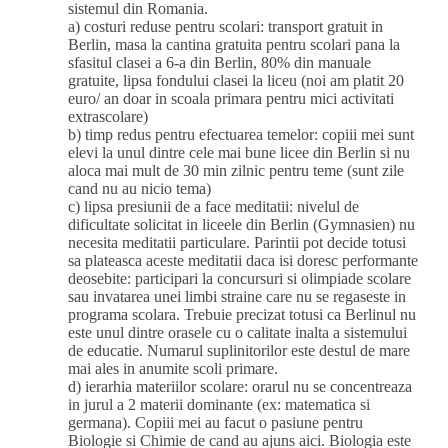
sistemul din Romania.
a) costuri reduse pentru scolari: transport gratuit in
Berlin, masa la cantina gratuita pentru scolari pana la
sfasitul clasei a 6-a din Berlin, 80% din manuale
gratuite, lipsa fondului clasei la liceu (noi am platit 20
euro/ an doar in scoala primara pentru mici activitati
extrascolare)
b) timp redus pentru efectuarea temelor: copiii mei sunt
elevi la unul dintre cele mai bune licee din Berlin si nu
aloca mai mult de 30 min zilnic pentru teme (sunt zile
cand nu au nicio tema)
c) lipsa presiunii de a face meditatii: nivelul de
dificultate solicitat in liceele din Berlin (Gymnasien) nu
necesita meditatii particulare. Parintii pot decide totusi
sa plateasca aceste meditatii daca isi doresc performante
deosebite: participari la concursuri si olimpiade scolare
sau invatarea unei limbi straine care nu se regaseste in
programa scolara. Trebuie precizat totusi ca Berlinul nu
este unul dintre orasele cu o calitate inalta a sistemului
de educatie. Numarul suplinitorilor este destul de mare
mai ales in anumite scoli primare.
d) ierarhia materiilor scolare: orarul nu se concentreaza
in jurul a 2 materii dominante (ex: matematica si
germana). Copiii mei au facut o pasiune pentru
Biologie si Chimie de cand au ajuns aici. Biologia este