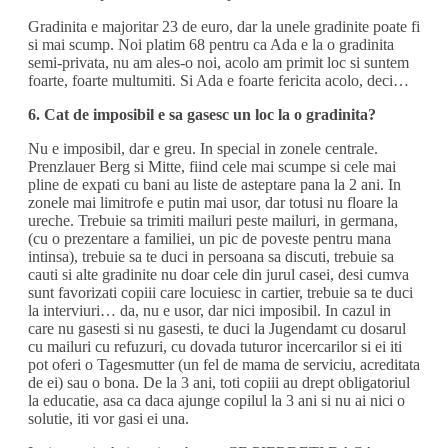
Gradinita e majoritar 23 de euro, dar la unele gradinite poate fi
si mai scump. Noi platim 68 pentru ca Ada e la o gradinita
semi-privata, nu am ales-o noi, acolo am primit loc si suntem
foarte, foarte multumiti. Si Ada e foarte fericita acolo, deci…
6. Cat de imposibil e sa gasesc un loc la o gradinita?
Nu e imposibil, dar e greu. In special in zonele centrale.
Prenzlauer Berg si Mitte, fiind cele mai scumpe si cele mai
pline de expati cu bani au liste de asteptare pana la 2 ani. In
zonele mai limitrofe e putin mai usor, dar totusi nu floare la
ureche. Trebuie sa trimiti mailuri peste mailuri, in germana,
(cu o prezentare a familiei, un pic de poveste pentru mana
intinsa), trebuie sa te duci in persoana sa discuti, trebuie sa
cauti si alte gradinite nu doar cele din jurul casei, desi cumva
sunt favorizati copiii care locuiesc in cartier, trebuie sa te duci
la interviuri… da, nu e usor, dar nici imposibil. In cazul in
care nu gasesti si nu gasesti, te duci la Jugendamt cu dosarul
cu mailuri cu refuzuri, cu dovada tuturor incercarilor si ei iti
pot oferi o Tagesmutter (un fel de mama de serviciu, acreditata
de ei) sau o bona. De la 3 ani, toti copiii au drept obligatoriul
la educatie, asa ca daca ajunge copilul la 3 ani si nu ai nici o
solutie, iti vor gasi ei una.