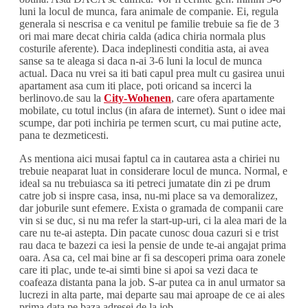
luni la locul de munca, fara animale de companie. Ei, regula
generala si nescrisa e ca venitul pe familie trebuie sa fie de 3
ori mai mare decat chiria calda (adica chiria normala plus
costurile aferente). Daca indeplinesti conditia asta, ai avea
sanse sa te aleaga si daca n-ai 3-6 luni la locul de munca
actual. Daca nu vrei sa iti bati capul prea mult cu gasirea unui
apartament asa cum iti place, poti oricand sa incerci la
berlinovo.de sau la
City-Wohenen
, care ofera apartamente
mobilate, cu totul inclus (in afara de internet). Sunt o idee mai
scumpe, dar poti inchiria pe termen scurt, cu mai putine acte,
pana te dezmeticesti.
As mentiona aici musai faptul ca in cautarea asta a chiriei nu
trebuie neaparat luat in considerare locul de munca. Normal, e
ideal sa nu trebuiasca sa iti petreci jumatate din zi pe drum
catre job si inspre casa, insa, nu-mi place sa va demoralizez,
dar joburile sunt efemere. Exista o gramada de companii care
vin si se duc, si nu ma refer la start-up-uri, ci la alea mari de la
care nu te-ai astepta. Din pacate cunosc doua cazuri si e trist
rau daca te bazezi ca iesi la pensie de unde te-ai angajat prima
oara. Asa ca, cel mai bine ar fi sa descoperi prima oara zonele
care iti plac, unde te-ai simti bine si apoi sa vezi daca te
coafeaza distanta pana la job. S-ar putea ca in anul urmator sa
lucrezi in alta parte, mai departe sau mai aproape de ce ai ales
prima data pe baza adresei de la job.