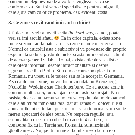
oamenii inteleg nevoia de a vorbi si engleza asa ca se
conformeaza. Sunt si servicii specializate pentru emigranti,
care ajuta cam cu orice problema, dar, evident, costa.
3. Ce zone sa evit cand imi caut o chirie?
Uf, daca nu vrei sa inveti lectia
the hard way,
ca noi, poate
vrei sa imi asculti sfatul
Ca in orice capitala, exista zone
bune si zone rau famate sau… sa zicem unde nu vrei sa stai.
Normal ca articolul asta e subiectiv si va povestesc din proprie
experienta si dupa gusturile mele, si asta nu ii confera statutul
de adevar general valabil. Totusi, exista articole si statistici
care ofera informatii despre infractionalitate si despre
siguranta vietii in Berlin. Stiu din ce cauze am plecat din
Romania, nu vreau sa le traiesc sau sa le accept in Germania.
Asa ca de buna voie, nu voi locui vreodata in Kreuzberg,
Neukölln, Wedding sau Charlottenburg. Ce au aceste zone in
comun: multi arabi, turci, tigani de ai nostri si drogati. Nu-s
rasista, doar ca nu vreau sa imi cresc copilul alaturi de oameni
care s-au mutat intr-o alta tara, dar au ramas cu obiceiurile si
apucaturile tot ca in tara pe care au lasat-o in urma, si nu sunte
mereu apucaturi de alea bune. Nu respecta regulile, rata
criminalitatii e cea mai ridicata in aceste 4 cartiere, se
comporta fix ca in Turcia sau Romania, sunt nesimtiti,
ghiolbani etc. Nu, pentru mine si familia mea clar nu e o