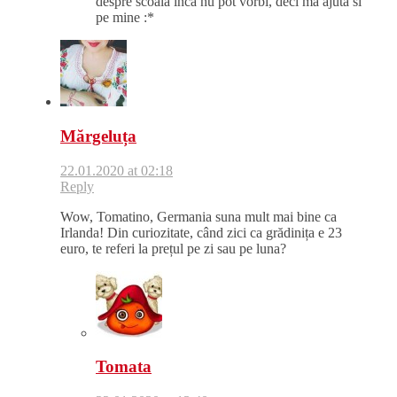
despre scoala inca nu pot vorbi, deci ma ajuta si
pe mine :*
Mărgeluța
22.01.2020 at 02:18
Reply
Wow, Tomatino, Germania suna mult mai bine ca
Irlanda! Din curiozitate, când zici ca grădinița e 23
euro, te referi la prețul pe zi sau pe luna?
Tomata