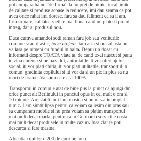
pot cumpara haine “de firma” la un pret de nimic, incaltamite
de calitate si produse scoase la reducere, imi dau seama ca pot
avea orice rahat imi doresc, fara sa dau faliment ca sa il am.
Prin urmare, calitatea vietii e mai buna cand nu platesti pretul
intreg, dar ai produsul nou.
Daca cumva amandoi sotii raman fara job sau veniturile
comune scad drastic,
have no fear
, tara asta si orasul asta nu
va lasa pe nimeni cu fundul in balta. Depui un dosar cu
informatii despre TOATA viata ta, de cand te-ai nascut si pana
in ziua curenta si pe baza lui, autoritatile iti vor oferi ajutor
social: iti vor plati chiria, iti vor plati utilitatile, transportul in
comun, gradinita copilului si iti vor da si un pic in plus sa nu
mori de foame. Va spun ca e asa 100%.
Transportul in comun e atat de bine pus la punct ca ajungi din
orice punct alt Berlinului in punctul opus in cel mult o ora si
10 minute. Am stat 6 luni fara masina si nu ni s-a intamplat
nimic. I-am simtit lipsa pentru ca voiam sa iesim din oras sau
sa cumparam mobile si nu prea voiam sa platim transportul
mai mult decat marfa, pentru ca in Germania serviciile costa
mai mult decat produsele in multe cazuri. Insa clar te poti
descurca si fara masina.
Alocatia copiilor e 200 de euro pe luna.