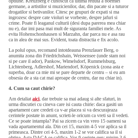
optiune. Kreuzberg e cunoscut ca ultima reduta a boemiei
germane, a artistilor si muzicienilor, dar, din pacate si a tuturor
drogatilor si betivanilor. Citesc pe grupuri de expati si ma
ingrozesc despre cate violuri se vorbeste, despre jafuri si
crime. Poate fi leaganul culturii (desi dupa parerea mea chiar
nu e), dar imi pasa mai mult de siguranta familiei mele. As
evita Hohenschonhausen si Marzahn, dar parca nu e asa rau
ca in alea de mai sus. Evident, toata distractia e fix acolo.
La polul opus, recomand intotdeauna Prenzlauer Berg, o
anumita zona din Friedrichshain, Weissensee (unde stam noi
si pe care il ador), Pankow, Wimelsdorf, Rummelsburg,
Lichtenberg, Adlershof, Mariendorf, Köpenick (zona asta e
superba, doar ca mie mi se pare departe de centru – si eu am
obsesia de a sta cat mai aproape de centru, dar nu chiar in).
4. Cum sa caut chirie?
Am detaliat
aici
, dar trebuie sa mai adaug si alte sfaturi, in
urma discutiei cu cineva care isi cauta chirie: daca gasiti un
apartament care credeti ca v-ar placea si va descurajeaza
cerintele postate in anunt, scrieti-le oricum ca vreti sa il vedeti.
Ce se poate intampla? Pai sa zicem ca vin vreo 15 oameni sa
vada apartamentul ala. Din cei 15, maxim 4-5 vor aplica sa il
primeasca. Dintre cei 4-5, maxim 1-2 se vor califica sa il si
obtina. Asta DACA se califica. Vor fi cerinte gen: minim 3-6