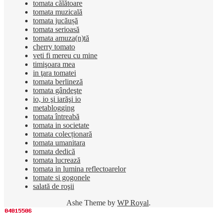
tomata călătoare
tomata muzicală
tomata jucăușă
tomata serioasă
tomata amuza(n)tă
cherry tomato
veti fi mereu cu mine
timişoara mea
in ţara tomatei
tomata berlineză
tomata gândeşte
io, io şi iarăşi io
metablogging
tomata întreabă
tomata in societate
tomata colecționară
tomata umanitara
tomata dedică
tomata lucrează
tomata in lumina reflectoarelor
tomate si gogonele
salată de roşii
Ashe Theme by
WP Royal
.