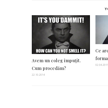
Y
Ce are
forma
Avem un coleg împuțit.
02.04.201
Cum procedăm?
22.10.2014