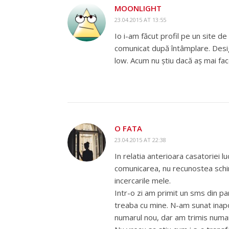
MOONLIGHT
23.04.2015 AT 13:55
Io i-am făcut profil pe un site d
comunicat după întâmplare. Desig
low. Acum nu știu dacă aș mai fac
O FATA
23.04.2015 AT 22:38
In relatia anterioara casatoriei
comunicarea, nu recunostea schim
incercarile mele.
Intr-o zi am primit un sms din par
treaba cu mine. N-am sunat inapo
numarul nou, dar am trimis numar