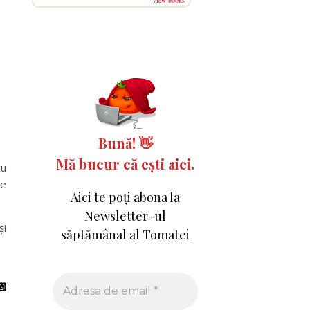
view books
Bună!
👋
Mă bucur că ești aici.
cu
de
Aici te poți abona la
Newsletter-ul
și
săptămânal al Tomatei