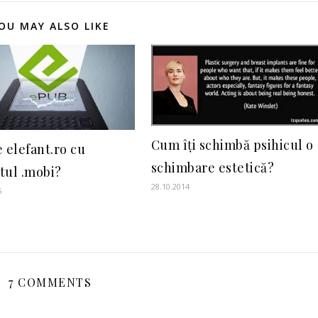
OU MAY ALSO LIKE
Cum îți schimbă psihicul o
 elefant.ro cu
schimbare estetică?
tul .mobi?
28.10.2014
5
7 COMMENTS