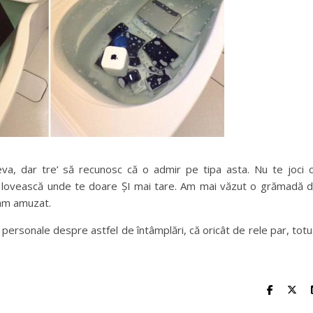
eva, dar tre’ să recunosc că o admir pe tipa asta. Nu te joci 
e lovească unde te doare ȘI mai tare. Am mai văzut o grămadă 
-am amuzat.
 personale despre astfel de întâmplări, că oricât de rele par, totu