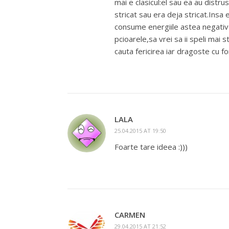
mai e clasicul:el sau ea au distrus 
stricat sau era deja stricat.Insa 
consume energiile astea negative
pcioarele,sa vrei sa ii speli mai 
cauta fericirea iar dragoste cu f
LALA
25.04.2015 AT 19:50
Foarte tare ideea :)))
CARMEN
29.04.2015 AT 21:52