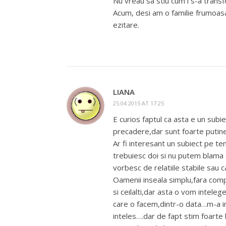
Nu vreau sa stiu cum i s-a transf
Acum, desi am o familie frumoasa i
ezitare.
LIANA
25.04.2015 AT 17:25
E curios faptul ca asta e un subiec
precadere,dar sunt foarte putine
Ar fi interesant un subiect pe t
trebuiesc doi si nu putem blama 
vorbesc de relatiile stabile sau ca
Oamenii inseala simplu,fara compl
si ceilalti,dar asta o vom inteleg
care o facem,dintr-o data…m-a i
inteles….dar de fapt stim foarte 