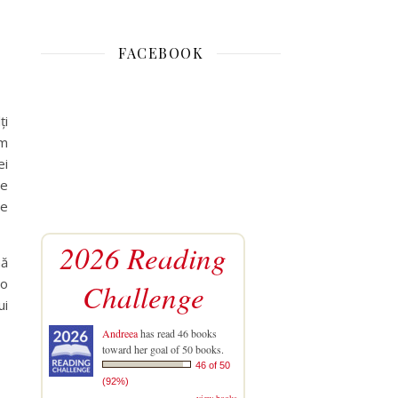
FACEBOOK
ți
Am
ei
de
ne
2026 Reading
nă
 o
Challenge
ui
Andreea
has read 46 books
toward her goal of 50 books.
46 of 50
(92%)