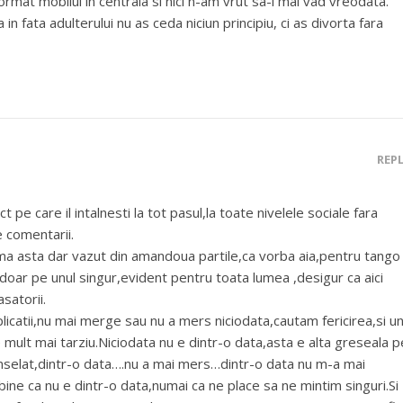
ormat mobilul in centrala si nici n-am vrut sa-l mai vad vreodata.
n fata adulterului nu as ceda niciun principiu, ci as divorta fara
REP
t pe care il intalnesti la tot pasul,la toate nivelele sociale fara
 comentarii.
ema asta dar vazut din amandoua partile,ca vorba aia,pentru tango
doar pe unul singur,evident pentru toata lumea ,desigur ca aici
satorii.
icatii,nu mai merge sau nu a mers niciodata,cautam fericirea,si un
e mult mai tarziu.Niciodata nu e dintr-o data,asta e alta greseala p
nselat,dintr-o data….nu a mai mers…dintr-o data nu m-a mai
bine ca nu e dintr-o data,numai ca ne place sa ne mintim singuri.Si