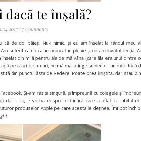
i dacă te înșală?
3.04.2015
/
7 Comments
u că de doi băieți. Nu-i nimic, și eu am înșelat la rândul meu al
Am suferit ca un câine aruncat în ploaie și mi-am învățat lecția. 
înșelat din milă pentru ăla de mă vâna (care ăla era unul dintre c
ă apă pe râuri de atunci, nu mă mai atinge subiectul, nu mi-e frică 
iștită din punctul ăsta de vedere. Poate prea liniștită, dar stau bi
Facebook. Și-am râs și singură, și împreună cu colegele și împreu
ți dat click, e vorba despre o tânără care a aflat că iubitul ei
tuturor produselor Apple pe care acesta le deținea. Îmi pot închip
ight
.