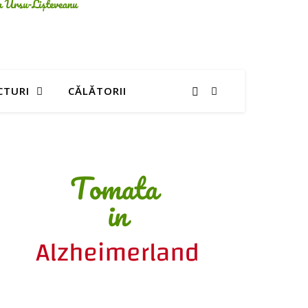
CTURI
CĂLĂTORII