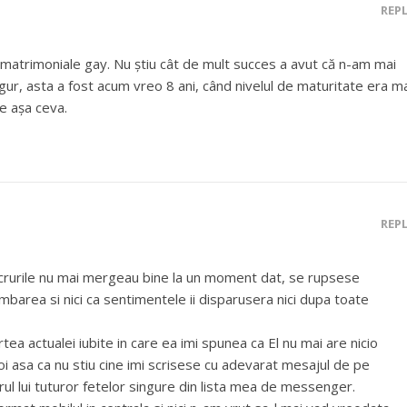
REP
e matrimoniale gay. Nu știu cât de mult succes a avut că n-am mai
ur, asta a fost acum vreo 8 ani, când nivelul de maturitate era m
e așa ceva.
REP
 lucrurile nu mai mergeau bine la un moment dat, se rupsese
barea si nici ca sentimentele ii disparusera nici dupa toate
tea actualei iubite in care ea imi spunea ca El nu mai are nicio
i asa ca nu stiu cine imi scrisese cu adevarat mesajul de pe
ul lui tuturor fetelor singure din lista mea de messenger.