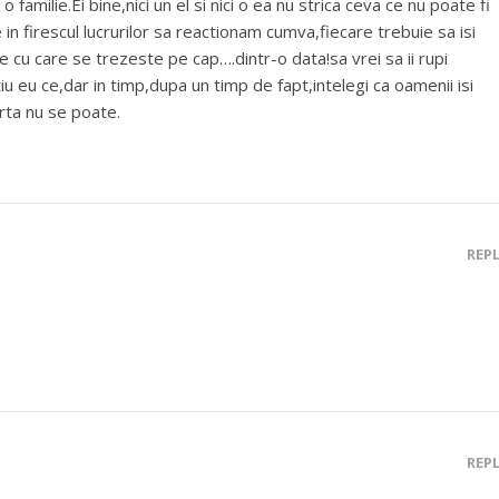
o familie.Ei bine,nici un el si nici o ea nu strica ceva ce nu poate fi
e in firescul lucrurilor sa reactionam cumva,fiecare trebuie sa isi
 cu care se trezeste pe cap….dintr-o data!sa vrei sa ii rupi
stiu eu ce,dar in timp,dupa un timp de fapt,intelegi ca oamenii isi
orta nu se poate.
REP
REP