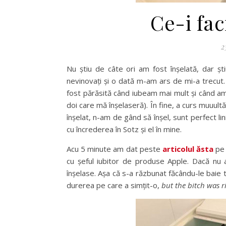
Ce-i fac
2
Nu știu de câte ori am fost înșelată, dar ști
nevinovați și o dată m-am ars de mi-a trecut. 
fost părăsită când iubeam mai mult și când am 
doi care mă înșelaseră). În fine, a curs muuult
înșelat, n-am de gând să înșel, sunt perfect lin
cu încrederea în Sotz și el în mine.
Acu 5 minute am dat peste
articolul ăsta
pe 
cu șeful iubitor de produse Apple. Dacă nu a
înșelase. Așa că s-a răzbunat făcându-le baie 
durerea pe care a simțit-o,
but the bitch was r