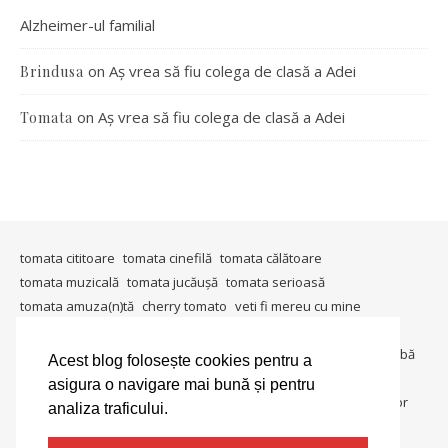
Alzheimer-ul familial
on
Aș vrea să fiu colega de clasă a Adei
Brindusa
on
Aș vrea să fiu colega de clasă a Adei
Tomata
tomata cititoare
tomata cinefilă
tomata călătoare
tomata muzicală
tomata jucăușă
tomata serioasă
tomata amuza(n)tă
cherry tomato
veti fi mereu cu mine
timişoara mea
in ţara tomatei
tomata berlineză
tomata gândeşte
io, io şi iarăşi io
metablogging
tomata întreabă
Acest blog folosește cookies pentru a
tomata in societate
tomata colecționară
tomata umanitara
asigura o navigare mai bună și pentru
tomata dedică
tomata lucrează
tomata in lumina reflectoarelor
analiza traficului.
tomate si gogonele
salată de roşii