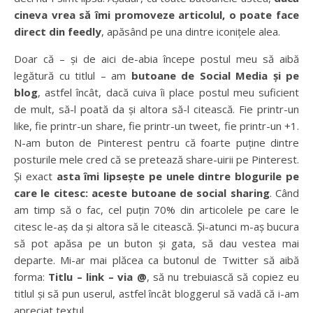
cineva vrea să îmi promoveze articolul, o poate face
direct din feedly
, apăsând pe una dintre iconițele alea.
Doar că – și de aici de-abia începe postul meu să aibă
legătură cu titlul – am
butoane de Social Media și pe
blog
, astfel încât, dacă cuiva îi place postul meu suficient
de mult, să-l poată da și altora să-l citească. Fie printr-un
like, fie printr-un share, fie printr-un tweet, fie printr-un +1.
N-am buton de Pinterest pentru că foarte puține dintre
posturile mele cred că se pretează share-uirii pe Pinterest.
Și exact
asta îmi lipsește pe unele dintre blogurile pe
care le citesc: aceste butoane de social sharing
. Când
am timp să o fac, cel puțin 70% din articolele pe care le
citesc le-aș da și altora să le citească. Și-atunci m-aș bucura
să pot apăsa pe un buton și gata, să dau vestea mai
departe. Mi-ar mai plăcea ca butonul de Twitter să aibă
forma:
Titlu – link – via @
, să nu trebuiască să copiez eu
titlul și să pun userul, astfel încât bloggerul să vadă că i-am
apreciat textul.