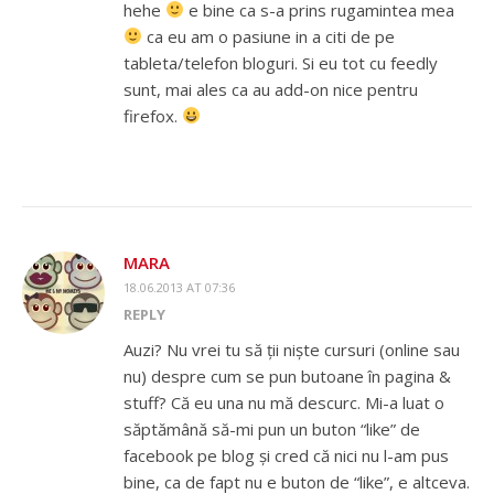
hehe
e bine ca s-a prins rugamintea mea
ca eu am o pasiune in a citi de pe
tableta/telefon bloguri. Si eu tot cu feedly
sunt, mai ales ca au add-on nice pentru
firefox.
MARA
18.06.2013 AT 07:36
REPLY
Auzi? Nu vrei tu să ții niște cursuri (online sau
nu) despre cum se pun butoane în pagina &
stuff? Că eu una nu mă descurc. Mi-a luat o
săptămână să-mi pun un buton “like” de
facebook pe blog și cred că nici nu l-am pus
bine, ca de fapt nu e buton de “like”, e altceva.