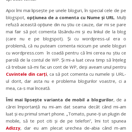
Apoi îmi mai lipsește pe unele bloguri, în special cele de pe
blogspot,
opțiunea de a comenta cu Nume și URL
. Mulți
refuză această opțiune din nu știu ce cauze, dar mi se pare
mai fair să pot comenta lăsându-mi și eu linkul de la blog
(care nu e pe blogspot). Și cu wordpress-ul era o
problemă, că nu puteam comenta nicicum pe unele bloguri
cu wordpress.com în coadă pentru că îmi cerea nu știu ce
parolă de la contul de WP. Și mi-a luat ceva timp să înțeleg
că trebuie să-mi fac un cont de WP, deși aveam unul pentru
Cuvintele din carți
, ca să pot comenta cu numele și URL-
ul dorit, dar asta nu e problema blogurilor voastre, ci a
mea, ca-s mai înceată.
Îmi mai lipsește varianta de mobil a blogurilor
, de a
cărei împortanță nu mi-am dat seama decât când mi-am
luat și eu primul smart phone. „Tomato, pune-ți un plugin de
mobile, să te pot citi și de pe telefon”, îmi tot spunea
Adizzy
, dar eu am plecat urechea de-abia când m-am