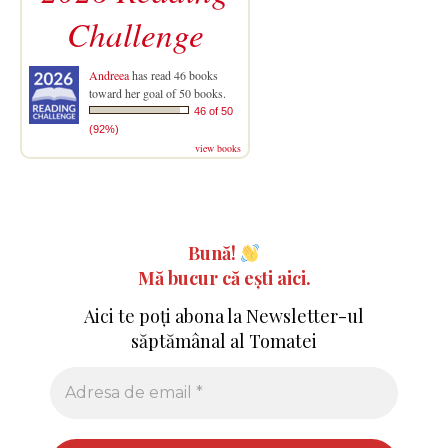
Challenge
Andreea
has read 46 books
toward her goal of 50 books.
46 of 50
(92%)
view books
Bună!
Mă bucur că ești aici.
Aici te poți abona la Newsletter-ul
săptămânal al Tomatei