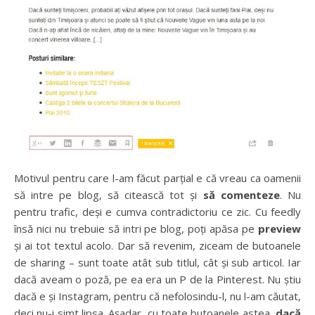
Motivul pentru care l-am făcut parțial e că vreau ca oamenii
să intre pe blog, să citească tot și
să comenteze
. Nu
pentru trafic, deși e cumva contradictoriu ce zic. Cu feedly
însă nici nu trebuie să intri pe blog, poți apăsa pe
preview
și ai tot textul acolo. Dar să revenim, ziceam de butoanele
de sharing – sunt toate atât sub titlul, cât și sub articol. Iar
dacă aveam o poză, pe ea era un P de la Pinterest. Nu știu
dacă e și Instagram, pentru că nefolosindu-l, nu l-am căutat,
deci nu-i simt lipsa. Așadar, cu toate butoanele astea,
dacă