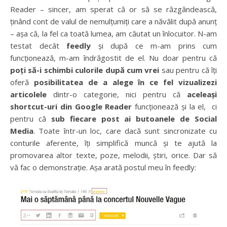
Reader – sincer, am sperat că or să se răzgândească,
ținând cont de valul de nemulțumiți care a năvălit după anunț
– așa că, la fel ca toată lumea, am căutat un înlocuitor. N-am
testat decât
feedly
și după ce m-am prins cum
funcționează, m-am îndrăgostit de el. Nu doar pentru că
poți să-i schimbi culorile după cum vrei
sau pentru că îți
oferă
posibilitatea de a alege în ce fel vizualizezi
articolele
dintr-o categorie, nici pentru că
aceleași
shortcut-uri din Google Reader
funcționează și la el, ci
pentru că
sub fiecare post ai butoanele de Social
Media
. Toate într-un loc, care dacă sunt sincronizate cu
conturile aferente, îți simplifică muncă și te ajută la
promovarea altor texte, poze, melodii, știri, orice. Dar să
vă fac o demonstrație. Așa arată postul meu în feedly: