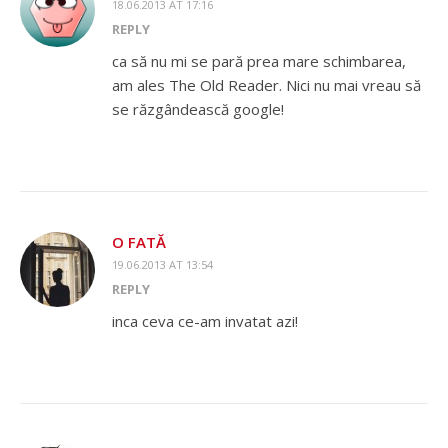
18.06.2013 AT 17:16
REPLY
ca să nu mi se pară prea mare schimbarea,
am ales The Old Reader. Nici nu mai vreau să
se răzgândească google!
O FATĂ
19.06.2013 AT 13:54
REPLY
inca ceva ce-am invatat azi!