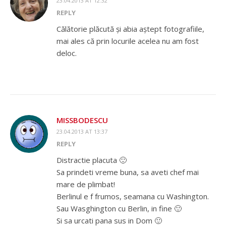
23.04.2013 AT 12:32
REPLY
Călătorie plăcută și abia aștept fotografiile,
mai ales că prin locurile acelea nu am fost
deloc.
MISSBODESCU
23.04.2013 AT 13:37
REPLY
Distractie placuta 🙂
Sa prindeti vreme buna, sa aveti chef mai
mare de plimbat!
Berlinul e f frumos, seamana cu Washington.
Sau Wasghington cu Berlin, in fine 🙂
Si sa urcati pana sus in Dom 🙂