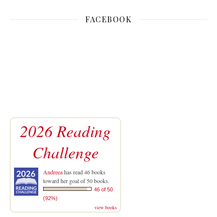
FACEBOOK
2026 Reading
Challenge
Andreea
has read 46 books
toward her goal of 50 books.
46 of 50
(92%)
view books