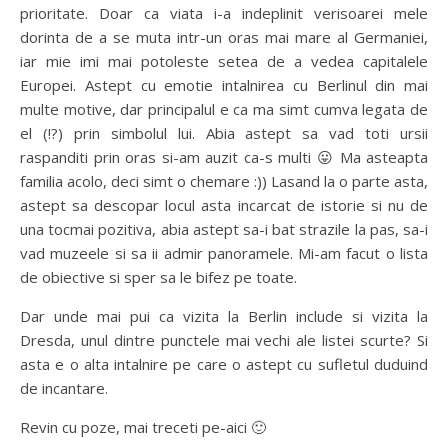
prioritate. Doar ca viata i-a indeplinit verisoarei mele
dorinta de a se muta intr-un oras mai mare al Germaniei,
iar mie imi mai potoleste setea de a vedea capitalele
Europei. Astept cu emotie intalnirea cu Berlinul din mai
multe motive, dar principalul e ca ma simt cumva legata de
el (!?) prin simbolul lui. Abia astept sa vad toti ursii
raspanditi prin oras si-am auzit ca-s multi 😛 Ma asteapta
familia acolo, deci simt o chemare :)) Lasand la o parte asta,
astept sa descopar locul asta incarcat de istorie si nu de
una tocmai pozitiva, abia astept sa-i bat strazile la pas, sa-i
vad muzeele si sa ii admir panoramele. Mi-am facut o lista
de obiective si sper sa le bifez pe toate.
Dar unde mai pui ca vizita la Berlin include si vizita la
Dresda, unul dintre punctele mai vechi ale listei scurte? Si
asta e o alta intalnire pe care o astept cu sufletul duduind
de incantare.
Revin cu poze, mai treceti pe-aici 🙂