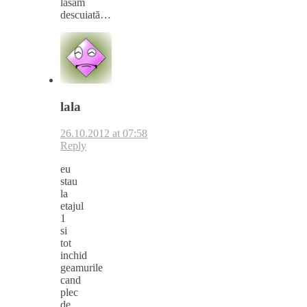
lăsăm
descuiată…
lala
26.10.2012 at 07:58
Reply
eu
stau
la
etajul
1
si
tot
inchid
geamurile
cand
plec
de