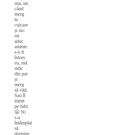
ușa, iar
când
merg
la
culcare
și nu-
mi
aduc
aminte
s-o fi
întors
eu, mă
ridic
din pat
și
merg
să văd.
Sau îl
trimit
pe Iubi
😛 Ni
s-a
întâmplat
să
dormim