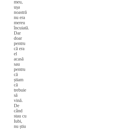
meu,
ușa
noastră
nu era
mereu
încuiată.
Dar
doar
pentru
că era
el
acasă
sau
pentru
că
știam
că
trebuie
să
vină.
De
când
stau cu
Iubi,
nu știu