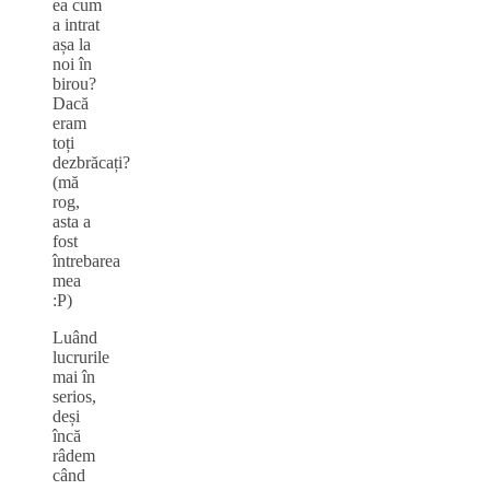
ea cum
a intrat
așa la
noi în
birou?
Dacă
eram
toți
dezbrăcați?
(mă
rog,
asta a
fost
întrebarea
mea
:P)
Luând
lucrurile
mai în
serios,
deși
încă
râdem
când