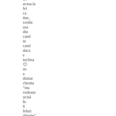
acasa.la
fel
ca
tine,
verific
usa
din
cand
in
cand
daca
e
inchisa
🙂
m-
a
distrat
chestia
“ma
vedeam
ucisă
în
6
feluri
diferite”