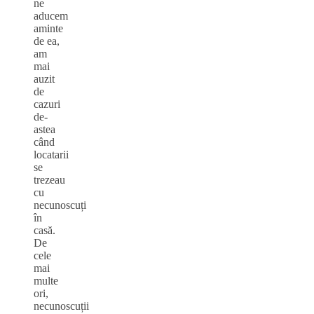
ne
aducem
aminte
de ea,
am
mai
auzit
de
cazuri
de-
astea
când
locatarii
se
trezeau
cu
necunoscuți
în
casă.
De
cele
mai
multe
ori,
necunoscuții