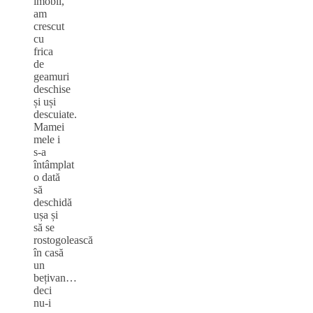
imobil,
am
crescut
cu
frica
de
geamuri
deschise
și uși
descuiate.
Mamei
mele i
s-a
întâmplat
o dată
să
deschidă
ușa și
să se
rostogolească
în casă
un
bețivan…
deci
nu-i