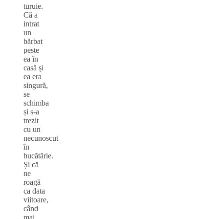
turuie.
Că a
intrat
un
bărbat
peste
ea în
casă și
ea era
singură,
se
schimba
și s-a
trezit
cu un
necunoscut
în
bucătărie.
Și că
ne
roagă
ca data
viitoare,
când
mai