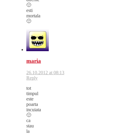
🙂
esti
mortala
🙂
maria
26.10.2012 at 08:13
Reply
tot
timpul
este
poarta
incuiata
🙂
ca
stau
la