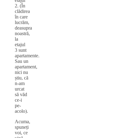
etajul
2. (În
clădirea
în care
lucrăm,
deasupra
noastră,
la
etajul
3 sunt
apartamente.
Sau un
apartament,
nici nu
știu, că
n-am
urcat
să văd
ce-i
pe-
acolo).
Acuma,
spuneți
voi, ce