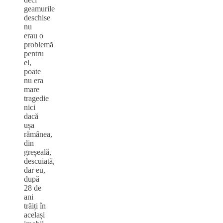
geamurile
deschise
nu
erau o
problemă
pentru
el,
poate
nu era
mare
tragedie
nici
dacă
ușa
rămânea,
din
greșeală,
descuiată,
dar eu,
după
28 de
ani
trăiți în
același