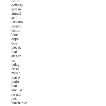
ca
the
delivery
guy
să
ajungă
acolo.
Oricum
ne-am
distrat
bine
după
ce-a
plecat,
mai
ales că
un
coleg
de-al
meu a
luat-o
puțin
mai
tare. Și
ne-am
pus
întrebarea: