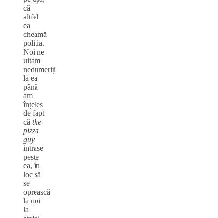
că
altfel
ea
cheamă
poliția.
Noi ne
uitam
nedumeriți
la ea
până
am
înțeles
de fapt
că
the
pizza
guy
intrase
peste
ea, în
loc să
se
oprească
la noi
la