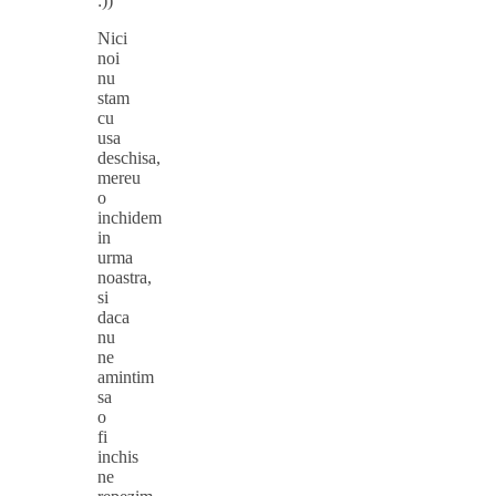
:))
Nici
noi
nu
stam
cu
usa
deschisa,
mereu
o
inchidem
in
urma
noastra,
si
daca
nu
ne
amintim
sa
o
fi
inchis
ne