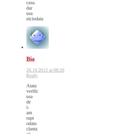
casa.
dar
usa
niciodata
Bia
26.10.2012 at 08:20
Reply
Atata
verific
usa
de
i-
am
rupt
odata
clanta