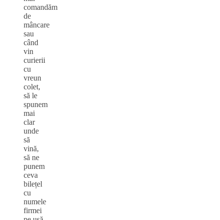
comandăm
de
mâncare
sau
când
vin
curierii
cu
vreun
colet,
să le
spunem
mai
clar
unde
să
vină,
să ne
punem
ceva
bilețel
cu
numele
firmei
pe ușă,