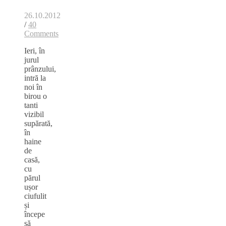
26.10.2012
/
40
Comments
Ieri, în
jurul
prânzului,
intră la
noi în
birou o
tanti
vizibil
supărată,
în
haine
de
casă,
cu
părul
ușor
ciufulit
și
începe
să