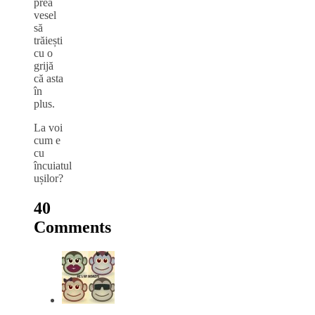
prea
vesel
să
trăiești
cu o
grijă
că asta
în
plus.
La voi
cum e
cu
încuiatul
ușilor?
40
Comments