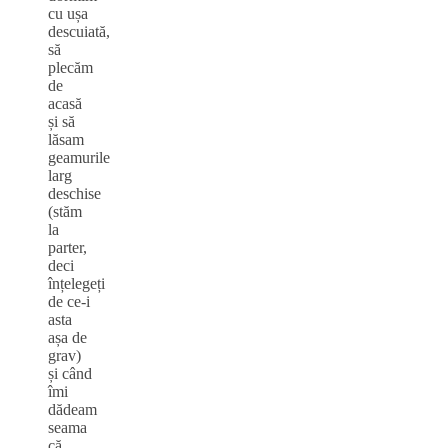
cu ușa
descuiată,
să
plecăm
de
acasă
și să
lăsam
geamurile
larg
deschise
(stăm
la
parter,
deci
înțelegeți
de ce-i
asta
așa de
grav)
și când
îmi
dădeam
seama
că