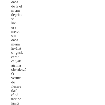
dacă
de la el
m-am
deprins
să
încui
ușa
mereu
sau
dacă
m-am
învățat
singură,
cert e
că yala
aia mă
obsedează.
O
verific
de
fiecare
dată
când
trec pe
lângă