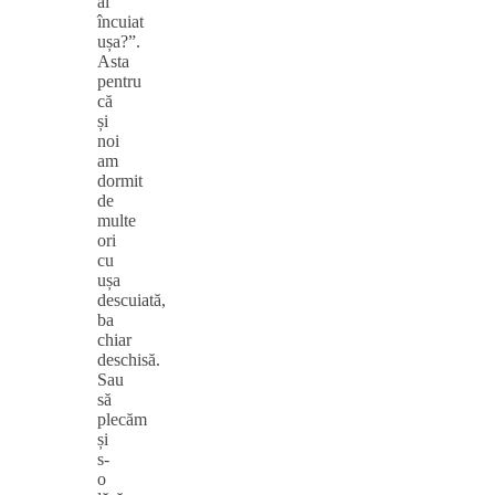
ai
încuiat
ușa?”.
Asta
pentru
că
și
noi
am
dormit
de
multe
ori
cu
ușa
descuiată,
ba
chiar
deschisă.
Sau
să
plecăm
și
s-
o