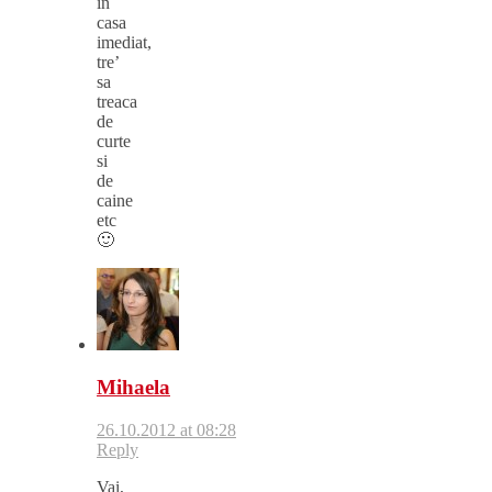
in
casa
imediat,
tre’
sa
treaca
de
curte
si
de
caine
etc
🙂
Mihaela
26.10.2012 at 08:28
Reply
Vai,