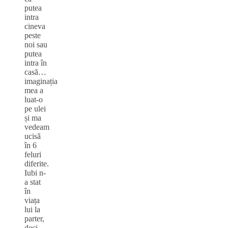
putea
intra
cineva
peste
noi sau
putea
intra în
casă…
imaginația
mea a
luat-o
pe ulei
și ma
vedeam
ucisă
în 6
feluri
diferite.
Iubi n-
a stat
în
viața
lui la
parter,
deci