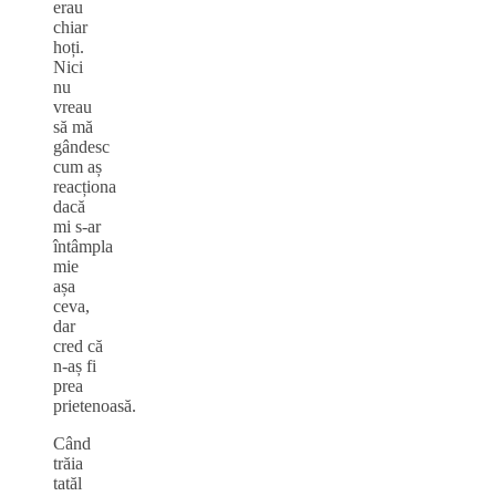
erau
chiar
hoți.
Nici
nu
vreau
să mă
gândesc
cum aș
reacționa
dacă
mi s-ar
întâmpla
mie
așa
ceva,
dar
cred că
n-aș fi
prea
prietenoasă.
Când
trăia
tatăl