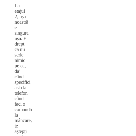
La
etajul
2, ușa
noastră
e
singura
ușă. E
drept
că nu
scrie
nimic
pe ea,
da’
când
specifici
asta la
telefon
când
faci o
comandă
la
mâncare,
te
aștepți