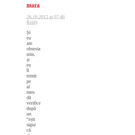
mara
26.10.2012 at 07:46
Reply
Și
eu
am
obsesia
asta,
și
eu
îl
trimit
pe
al
meu
dă
verifice
după
un
“ești
sigur
că