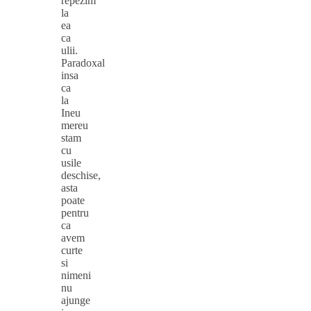
repezim
la
ea
ca
ulii.
Paradoxal
insa
ca
la
Ineu
mereu
stam
cu
usile
deschise,
asta
poate
pentru
ca
avem
curte
si
nimeni
nu
ajunge