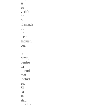
si
eu
verific
de
o
gramada
de
ori
usa!
Inclusiv
cea
de
la
birou,
pentru
ca
uneori
mai
inchid
eu.
Si
ca
sa
stau
linistita