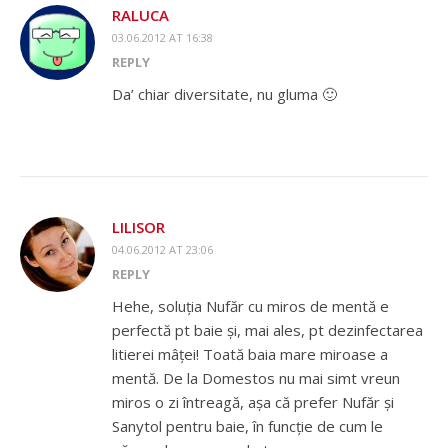
RALUCA
03.06.2012 AT 16:38
REPLY
Da’ chiar diversitate, nu gluma 🙂
LILISOR
04.06.2012 AT 23:06
REPLY
Hehe, soluția Nufăr cu miros de mentă e
perfectă pt baie și, mai ales, pt dezinfectarea
litierei mâței! Toată baia mare miroase a
mentă. De la Domestos nu mai simt vreun
miros o zi întreagă, așa că prefer Nufăr și
Sanytol pentru baie, în funcție de cum le