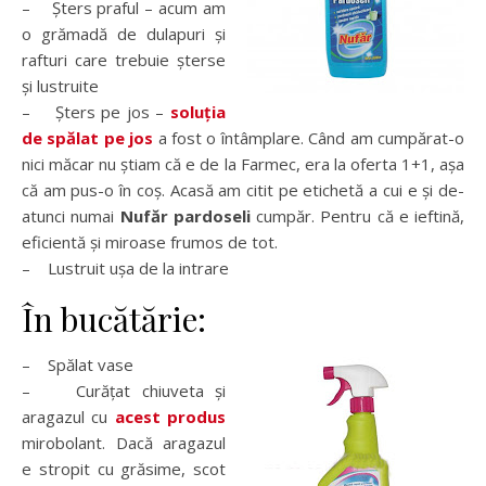
– Șters praful – acum am
o grămadă de dulapuri și
rafturi care trebuie șterse
și lustruite
– Șters pe jos –
soluția
de spălat pe jos
a fost o întâmplare. Când am cumpărat-o
nici măcar nu știam că e de la Farmec, era la oferta 1+1, așa
că am pus-o în coș. Acasă am citit pe etichetă a cui e și de-
atunci numai
Nufăr pardoseli
cumpăr. Pentru că e ieftină,
eficientă și miroase frumos de tot.
– Lustruit ușa de la intrare
În bucătărie:
– Spălat vase
– Curățat chiuveta și
aragazul cu
acest produs
mirobolant. Dacă aragazul
e stropit cu grăsime, scot