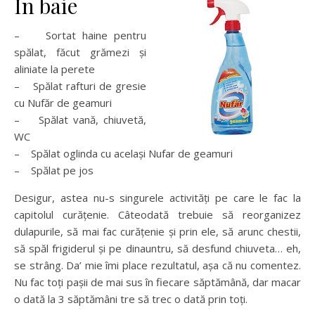
În baie
– Sortat haine pentru
spălat, făcut grămezi și
aliniate la perete
– Spălat rafturi de gresie
cu Nufăr de geamuri
– Spălat vană, chiuvetă,
WC
– Spălat oglinda cu același Nufar de geamuri
– Spălat pe jos
Desigur, astea nu-s singurele activități pe care le fac la
capitolul curățenie. Câteodată trebuie să reorganizez
dulapurile, să mai fac curățenie și prin ele, să arunc chestii,
să spăl frigiderul și pe dinauntru, să desfund chiuveta… eh,
se strâng. Da’ mie îmi place rezultatul, așa că nu comentez.
Nu fac toți pașii de mai sus în fiecare săptămână, dar macar
o dată la 3 săptămâni tre să trec o dată prin toți.