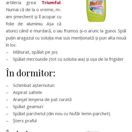
artileria grea:
Triumful
.
Numai că de la o vreme, m-
am șmecherit și îl acopar cu
folie de aluminiu. Așa că
atunci când e murdară, o iau frumos și-o arunc la gunoi. Spăl
puțin aragazul cu soluția mai sus menționată și pun alta nouă
în loc.
– Măturat, spălat pe jos
– Spălat microunde (tot cu solutia aia) și ușa de la frigider
În dormitor:
– Schimbat așternuturi
– Aspirat saltele
– Aranjat lenjeria de pat curată
– Spălat geamuri
– Spălat parchetul (din nou cu Nufăr lemn-parchet)
– Șters praful