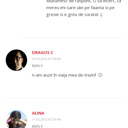
Multumesc de raspuns. O sa incerc, ca
mereu imi sare ulei pe faianta si pe
gresie si e greu de curatat :(.
DRAGOS C
31.05.2012 AT 09:09
REPLY
n-am auzit în viaţa mea de triumf. 🙁
ALINA
31.05.2012 AT 09:44
REPLY