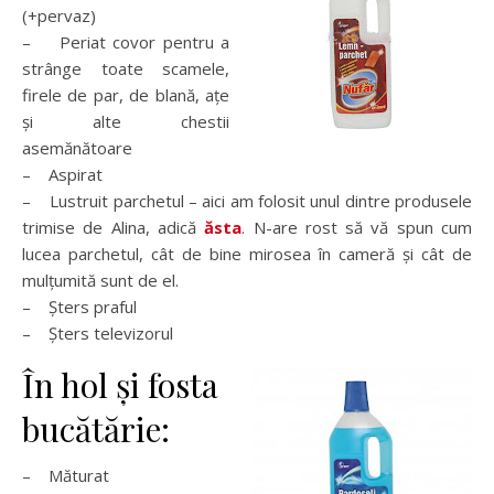
(+pervaz)
– Periat covor pentru a
strânge toate scamele,
firele de par, de blană, ațe
și alte chestii
asemănătoare
– Aspirat
– Lustruit parchetul – aici am folosit unul dintre produsele
trimise de Alina, adică
ăsta
. N-are rost să vă spun cum
lucea parchetul, cât de bine mirosea în cameră și cât de
mulțumită sunt de el.
– Șters praful
– Șters televizorul
În hol și fosta
bucătărie:
– Măturat