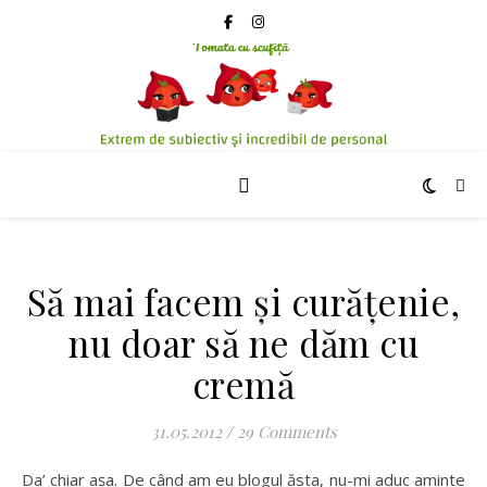
Să mai facem și curățenie,
nu doar să ne dăm cu
cremă
31.05.2012
/
29 Comments
Da’ chiar așa. De când am eu blogul ăsta, nu-mi aduc aminte