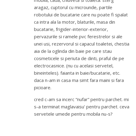
mobila, cada, chiuveta si toaleta. sterg
aragaz, cuptorul cu microunde, partile
robotului de bucatarie care nu poate fi spalat
ca intra ala la motor, blaturile, masa din
bucatarie, frigider-interior-exterior,
pervazurile si ramele pvc ferestrelor si ale
unei usi, rezervorul si capacul toaletei, chestia
aia de la oglinda din baie pe care stau
cosmeticele si periuta de dinti, praful de pe
electrocasnice. (nu cu acelasi servetel,
bineinteles). faianta in baie/bucatarie, etc.
daca n-am in casa ma simt fara maini si fara
picioare.
cred c-am sa incerc “nufar” pentru parchet. mi
s-a terminat maglavaisu’ pentru parchet. ceva
servetele umede pentru mobila nu-s?