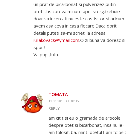
un praf de bicarbonat si pulverizez putin
otet…las cateva minute apoi sterg.trebuie
doar sa incercati nu este costisitor si oricum
avem asa ceva in casa fiecare.Daca doriti
detalii puteti sa-mi scrieti la adresa
iuliakovacs@ymail.com
.O zi buna va doresc si
spor !
Va pup ,Iulia.
TOMATA
11.01.2013 AT 10:35
REPLY
am citit si eu o gramada de articole
despre otet si bicarbonat, insa nu le-
am folosit. ba, mint, otetul l-am folosit