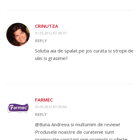
CRINUTZA
31.05.2012 AT 08:37
REPLY
Solutia aia de spalat pe jos curata si stropii de
ulei si grasime?
FARMEC
31.05.2012 AT 09:06
REPLY
@Buna Andreea si multumim de review!
Produsele noastre de curatenie sunt
promovate constant prin promotii si oferte