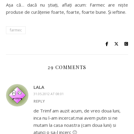
Așa că… dacă nu știați, aflați acum: Farmec are niște
produse de curățenie foarte, foarte, foarte bune. Și ieftine.
farmec
29 COMMENTS
LALA
31.05.2012 AT 08:01
REPLY
de Trimf am auzit acum, de vreo doua luni,
inca nu l-am incercat.mai avem putin si ne
mutam la casa noastra (cam doua luni) si
atunci o sa-l incerc 🙂