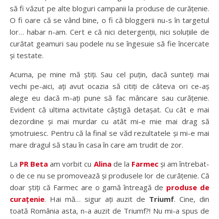
să fi văzut pe alte bloguri campanii la produse de curățenie.
O fi oare că se vând bine, o fi că bloggerii nu-s în targetul
lor… habar n-am. Cert e că nici detergenții, nici soluțiile de
curătat geamuri sau podele nu se îngesuie să fie încercate
și testate.
Acuma, pe mine mă știți. Sau cel puțin, dacă sunteți mai
vechi pe-aici, ați avut ocazia să citiți de câteva ori ce-aș
alege eu dacă m-ați pune să fac mâncare sau curățenie.
Evident că ultima activitate câștigă detașat. Cu cât e mai
dezordine și mai murdar cu atât mi-e mie mai drag să
șmotruiesc. Pentru că la final se văd rezultatele și mi-e mai
mare dragul să stau în casa în care am trudit de zor.
La
PR Beta
am vorbit cu
Alina
de la
Farmec
și am întrebat-
o de ce nu se promovează și produsele lor de curățenie. Că
doar știți că Farmec are o gamă întreagă de
produse de
curațenie
. Hai mă… sigur ați auzit de
Triumf
. Cine, din
toată România asta, n-a auzit de Triumf?! Nu mi-a spus de