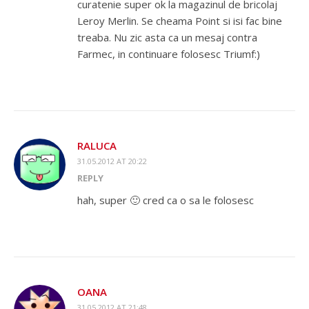
curatenie super ok la magazinul de bricolaj
Leroy Merlin. Se cheama Point si isi fac bine
treaba. Nu zic asta ca un mesaj contra
Farmec, in continuare folosesc Triumf:)
RALUCA
31.05.2012 AT 20:22
REPLY
hah, super 🙂 cred ca o sa le folosesc
OANA
31.05.2012 AT 21:48