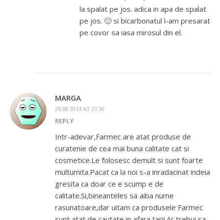
la spalat pe jos. adica in apa de spalat
pe jos. 🙂 si bicarbonatul l-am presarat
pe covor sa iasa mirosul din el.
MARGA
26.08.2013 AT 21:50
REPLY
Intr-adevar,Farmec are atat produse de
curatenie de cea mai buna calitate cat si
cosmetice.Le folosesc demult si sunt foarte
multumita.Pacat ca la noi s-a inradacinat indeia
gresita ca doar ce e scump e de
calitate.Si,bineanteles sa aiba nume
rasunatoare,dar uitam ca produsele Farmec
sunt atat de cautate in afara tarii.Ar trebui sa