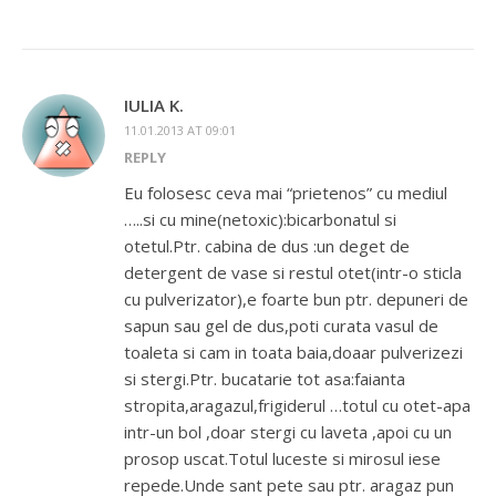
IULIA K.
11.01.2013 AT 09:01
REPLY
Eu folosesc ceva mai “prietenos” cu mediul
…..si cu mine(netoxic):bicarbonatul si
otetul.Ptr. cabina de dus :un deget de
detergent de vase si restul otet(intr-o sticla
cu pulverizator),e foarte bun ptr. depuneri de
sapun sau gel de dus,poti curata vasul de
toaleta si cam in toata baia,doaar pulverizezi
si stergi.Ptr. bucatarie tot asa:faianta
stropita,aragazul,frigiderul …totul cu otet-apa
intr-un bol ,doar stergi cu laveta ,apoi cu un
prosop uscat.Totul luceste si mirosul iese
repede.Unde sant pete sau ptr. aragaz pun