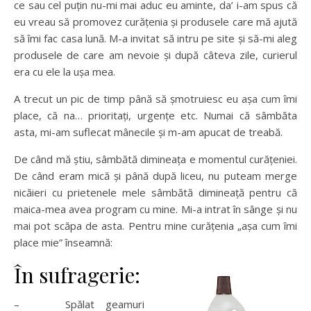
ce sau cel puțin nu-mi mai aduc eu aminte, da’ i-am spus că
eu vreau să promovez curățenia și produsele care mă ajută
să îmi fac casa lună. M-a invitat să intru pe site și să-mi aleg
produsele de care am nevoie și după câteva zile, curierul
era cu ele la ușa mea.
A trecut un pic de timp până să șmotruiesc eu așa cum îmi
place, că na… prioritați, urgențe etc. Numai că sâmbăta
asta, mi-am suflecat mânecile și m-am apucat de treabă.
De când mă știu, sâmbătă dimineața e momentul curățeniei.
De când eram mică și până după liceu, nu puteam merge
nicăieri cu prietenele mele sâmbătă dimineață pentru că
maica-mea avea program cu mine. Mi-a intrat în sânge și nu
mai pot scăpa de asta. Pentru mine curățenia „așa cum îmi
place mie” înseamnă:
În sufragerie:
– Spălat geamuri