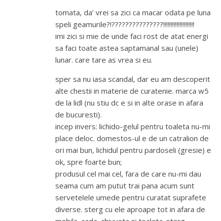
tomata, da’ vrei sa zici ca macar odata pe luna
speli geamurile?!???????????????!!!!!!!!!!!!!!!!!!!!!
imi zici si mie de unde faci rost de atat energi
sa faci toate astea saptamanal sau (unele)
lunar. care tare as vrea si eu.
sper sa nu iasa scandal, dar eu am descoperit
alte chestii in materie de curatenie. marca w5
de la lidl (nu stiu dc e si in alte orase in afara
de bucuresti).
incep invers: lichido-gelul pentru toaleta nu-mi
place deloc. domestos-ul e de un catralion de
ori mai bun, lichidul pentru pardoseli (gresie) e
ok, spre foarte bun;
produsul cel mai cel, fara de care nu-mi dau
seama cum am putut trai pana acum sunt
servetelele umede pentru curatat suprafete
diverse. sterg cu ele aproape tot in afara de