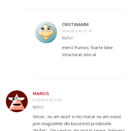
CRISTINAMM
10.06.2012 AT 22:16
REPLY
merci frumos; foarte bine
structurat site-ul
MARIUS
01.06.2012 AT 21:02
REPLY
Sincer.. nu am auzit si nici macar nu am vazut
prin magazilele din bucuresti produsele
“Nufar” . De cand m-am mutat singur, folosesc