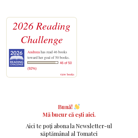
2026 Reading
Challenge
Andreea
has read 46 books
toward her goal of 50 books.
46 of 50
(92%)
view books
Bună!
Mă bucur că ești aici.
Aici te poți abona la Newsletter-ul
săptămânal al Tomatei