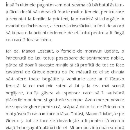
Însă în ultimele pagini mi-am dat seama că bărbatul ăsta n-
a făcut decât să iubească foarte mult o femeie, pentru care
a renunțat la familie, la prieteni, la o carieră și la bogăție. A
evadat din închisoare, a recurs la înșelăciuni, a fost de acord
să ia parte la acțiuni nedemne de el, totul pentru a fi lângă
cea care îi furase inima.
Iar ea, Manon Lescaut, o femeie de moravuri ușoare, o
întreținută de lux, totuși posesoare de sentimente nobile,
părea că doar îi sucește mințile și că profită de tot ce face
cavalerul de Grieux pentru ea. Pe măsură ce el se chinuia
să-i ofere toate bogățiile și veniturile care ar fi făcut-o
fericită, la cel mai mic rateu al lui și la cea mai scurtă
neglijare, ea își găsea alt sponsor care să îi satisfacă
plăcerile mondene și gusturile scumpe. Avea mereu nevoie
de supraveghere pentru că, scăpată din ochi, de Grieux n-o
mai găsea în casa în care o lăsa. Totuși, Manon îl iubește pe
Grieux și tot ce face se dovedește a fi pentru că vrea o
viață îmbelșugată alături de el. Mi-am pus întrebarea dacă