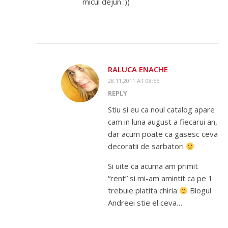
micul dejun :))
RALUCA ENACHE
28.11.2011 AT 08:55
REPLY
Stiu si eu ca noul catalog apare
cam in luna august a fiecarui an,
dar acum poate ca gasesc ceva
decoratii de sarbatori
Si uite ca acuma am primit
“rent” si mi-am amintit ca pe 1
trebuie platita chiria
Blogul
Andreei stie el ceva…