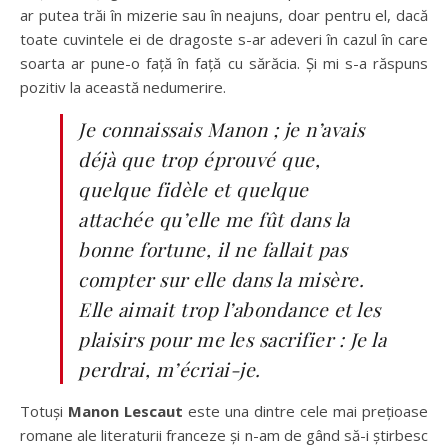
ar putea trăi în mizerie sau în neajuns, doar pentru el, dacă
toate cuvintele ei de dragoste s-ar adeveri în cazul în care
soarta ar pune-o față în față cu sărăcia. Și mi s-a răspuns
pozitiv la această nedumerire.
Je connaissais Manon ; je n’avais
déjà que trop éprouvé que,
quelque fidèle et quelque
attachée qu’elle me fût dans la
bonne fortune, il ne fallait pas
compter sur elle dans la misère.
Elle aimait trop l’abondance et les
plaisirs pour me les sacrifier : Je la
perdrai, m’écriai-je.
Totuși
Manon Lescaut
este una dintre cele mai prețioase
romane ale literaturii franceze și n-am de gând să-i știrbesc