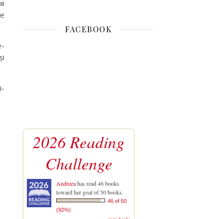
ai
te
FACEBOOK
e-
și
i-
2026 Reading
Challenge
Andreea
has read 46 books
toward her goal of 50 books.
46 of 50
(92%)