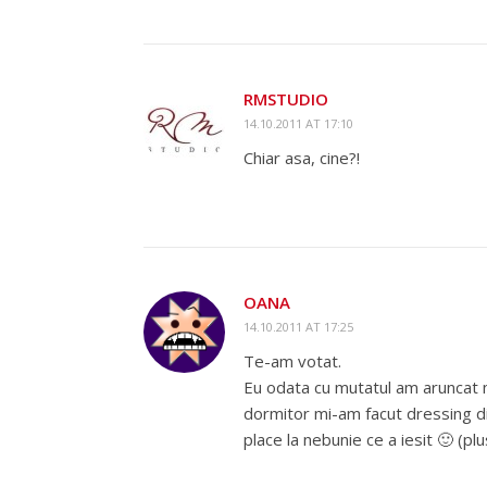
RMSTUDIO
14.10.2011 AT 17:10
Chiar asa, cine?!
OANA
14.10.2011 AT 17:25
Te-am votat.
Eu odata cu mutatul am aruncat mob
dormitor mi-am facut dressing din
place la nebunie ce a iesit 🙂 (pl