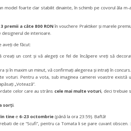
n model foarte clar stabilit dinainte, în schimb pe covorul ăla m-
e
3 premii a câte 800 RON
în vouchere Praktiker și marele premiu
e designerul de interioare.
e aveți de făcut:
ă creați un cont și vă alegeți ce fel de încăpere vreți să decoraț
a și în maxim un minut, vă confirmați alegerea și intrați în concurs.
e voturi. Pentru a vota, sub imaginea camerei voastre există 
apăsați „Votează”.
rdate celor care au strâns
cele mai multe voturi
, deci trebuie 
a sorți
.
in tine
e
6-23 octombrie
(până la ora 23:59). Baftă!
intrebati de ce “Scufi”, pentru ca Tomata li se pare cuvant obscen. :