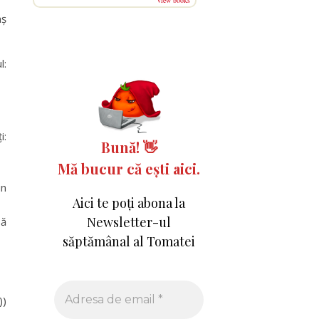
view books
aș
l:
i:
Bună!
👋
Mă bucur că ești aici.
un
Aici te poți abona la
Newsletter-ul
să
săptămânal al Tomatei
))