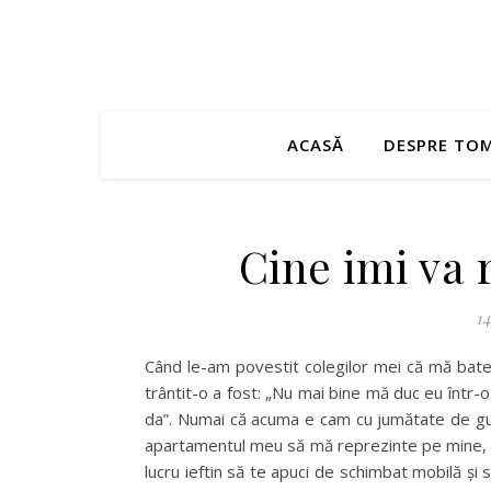
ACASĂ
DESPRE TO
Cine imi va 
14
Când le-am povestit colegilor mei că mă bat
trântit-o a fost: „Nu mai bine mă duc eu într-o 
da”. Numai că acuma e cam cu jumătate de g
apartamentul meu să mă reprezinte pe mine, mai
lucru ieftin să te apuci de schimbat mobilă și