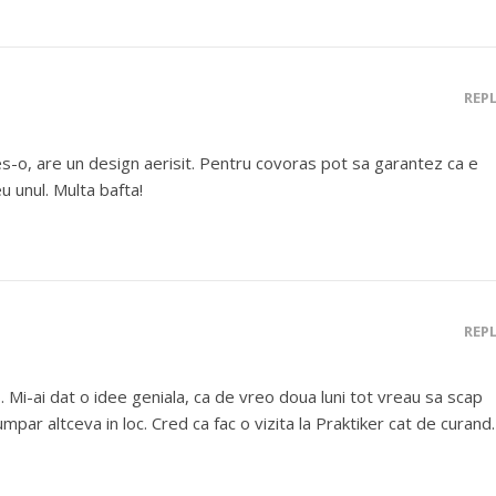
REP
les-o, are un design aerisit. Pentru covoras pot sa garantez ca e
 eu unul. Multa bafta!
REP
s. Mi-ai dat o idee geniala, ca de vreo doua luni tot vreau sa scap
umpar altceva in loc. Cred ca fac o vizita la Praktiker cat de curan