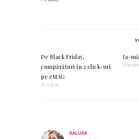
Y
De Black Friday,
Ia-mă
12.02.201
cumpărături în 2 click-uri
pe eMAG
19.11.2014
RALUXA