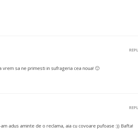
REP
 vrem sa ne primesti in sufrageria cea noua! 🙂
REP
i-am adus aminte de o reclama, aia cu covoare pufoase :)) Bafta!