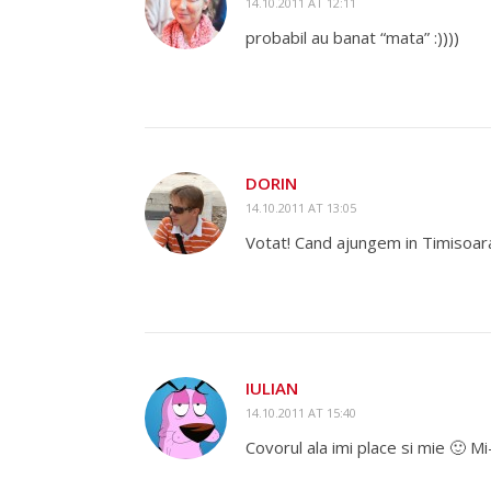
14.10.2011 AT 12:11
probabil au banat “mata” :))))
DORIN
14.10.2011 AT 13:05
Votat! Cand ajungem in Timisoara
IULIAN
14.10.2011 AT 15:40
Covorul ala imi place si mie 🙂 M