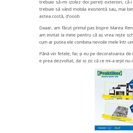
trebuie să-mi izolez doi pereți exteriori, că-i
trebuie să vând mobila existentă sau, mai bine
astea costă, d’oooh.
Daaar, am făcut primul pas înspre Marea Reno
am invitat la mine pentru că aș vrea niște schi
cum ar putea ele combina nevoile mele într-un d
Până vin fetele, fac și eu pe decoratoarea de i
e prea dezvoltat, da’ io zic că ce mi-a ieșit nu-i