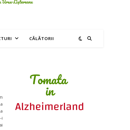
CTURI
CĂLĂTORII
am
Ba
ca
-i
ai