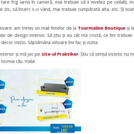
 tare frig iarna în cameră, mai trebuie să ii nivelez pe ceilalți, m
 zis, să încerc s-o vând, mai trebuie cumpărată alta, etc. Și toa
vare: am trimis un mail fetelor de la
Tourmaline Boutique
și l
țe de design interior. Să știu și eu cât mă costă, ce îmi trebuie 
ecor mișto. Săptămâna viitoare îmi fac și vizita.
nterior și mă joc pe
site-ul Praktiker
. Știu că simțul estetic nu m
 tocmai rău. Voila!