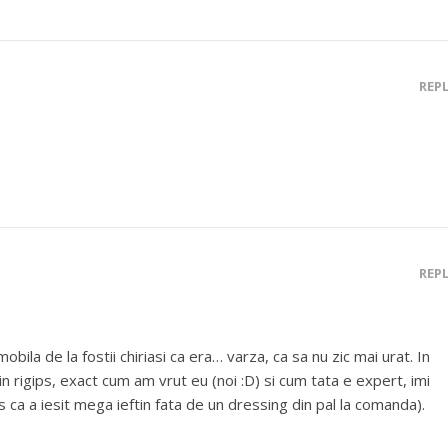
REP
REP
ila de la fostii chiriasi ca era… varza, ca sa nu zic mai urat. In
 rigips, exact cum am vrut eu (noi :D) si cum tata e expert, imi
us ca a iesit mega ieftin fata de un dressing din pal la comanda).