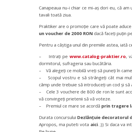
Canapeaua nu-i chiar ce mi-aș dori eu, că am u
tavali toată ziua.
Praktiker are o promoție care vă poate aduc
un voucher de 2000 RON
dacă faceți puțin p
Pentru a câștiga unul din premiile astea, iată c
– Intrați pe
www.catalog-praktier.ro
, v
dormitorul, sufrageria sau bucătăria.
– Vă alegeți ce mobilă vreți să puneți în camer
– Scopul vostru e să strângeți cât mai mult
câmp unde trebuie să introduceți un cod și să 
– Cele 3 vouchere de 800 de ron le sunt aco
vă convingeți prietenii să vă voteze.
– Premiul ce mare se acordă
prin tragere l
Durata concursului
Dezlănțuie decoratorul d
Apropos, ma puteti vota
aici
. ;)) Si daca va 
Pe bune.