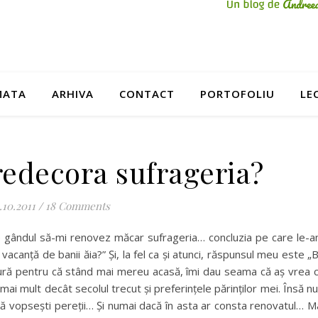
MATA
ARHIVA
CONTACT
PORTOFOLIU
LE
redecora sufrageria?
.10.2011
/
18 Comments
e gândul să-mi renovez măcar sufrageria… concluzia pe care le-
vacanță de banii ăia?” Și, la fel ca și atunci, răspunsul meu este „
ură pentru că
stând mai mereu acasă, îmi dau seama că aș vrea 
 mult decât secolul trecut și preferințele părinților mei. Însă nu
 să vopsești pereții… Și numai dacă în asta ar consta renovatul… M