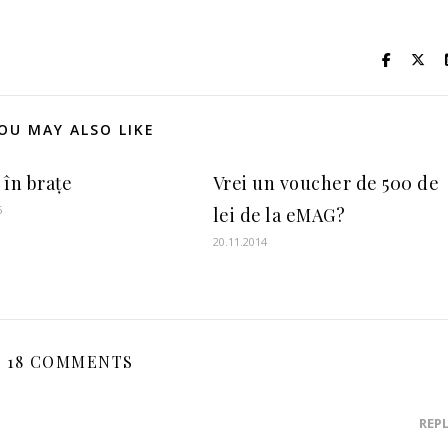
OU MAY ALSO LIKE
 în brațe
Vrei un voucher de 500 de
6
lei de la eMAG?
20.11.2014
18 COMMENTS
REP