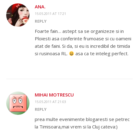
ANA.
15.05.2011 AT 17:21
REPLY
Foarte fain… astept sa se organizeze si in
Ploiesti asa conferinte frumoase si cu oameni
atat de faini. Si da, si eu is incredibil de timida
si rusinoasa RL.
asa ca te inteleg perfect.
MIHAI MOTRESCU
15.05.2011 AT 21:03
REPLY
prea multe evenimente blogaresti se petrec
la Timisoara,mai vrem si la Cluj cateva:)