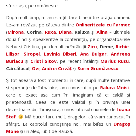
să zic așa, pe românește.
După mult timp, m-am simțit tare bine între atâția oameni.
Le-am revăzut pe câteva dintre
Onlineritzele cu Farmec
(
Mirona
,
Corina
,
Ruxa
,
Diana
,
Raluxa
și
Alina
– ultimele
două fiind și speakeritze la conferință), pe organizatoarele
Nebu și Cristina, pe demult neîntâlniții
Zicu
,
Deme
,
Richie
,
Lilișor
,
Siropel
,
Lavinia Biberi
,
Ana Bulgar
,
Andreea
Burlacu
și
Cristi Sitov
, pe recent întâlniții
Marius Rusu
,
Cârcălacul
,
Ovi
,
Andrei Crivăț
și
Sorin Grumăzescu
.
Și tot aseară a fost momentul în care, după multe tentative
și speranțe de înthalnire, am cunoscut-o pe
Raluca Moisi
,
care e exact așa cum îmi imaginam că e: caldă și
prietenoasă. Ceea ce este valabil și în privința unei
dezertoare din Timișoara, cunoscută sub numele de
Ioana
Ștef
.
Mă bucur tare mult, dragelor, că v-am cunoscut în
sfârșit. La capitolul cunoștințe noi, mai bifez un
Dragoș
Mone
și un Alex, iubit de Raluxă.