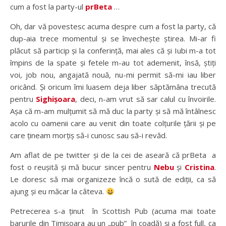
cum a fost la party-ul
prBeta
…
Oh, dar vă povestesc acuma despre cum a fost la party, că
dup-aia trece momentul și se învechește știrea. Mi-ar fi
plăcut să particip și la conferință, mai ales că și Iubi m-a tot
împins de la spate și fetele m-au tot ademenit, însă, știți
voi, job nou, angajată nouă, nu-mi permit să-mi iau liber
oricând. Și oricum îmi luasem deja liber săptămâna trecută
pentru
Sighișoara
, deci, n-am vrut să sar calul cu învoirile.
Așa că m-am mulțumit să mă duc la party și să mă întâlnesc
acolo cu oamenii care au venit din toate colțurile țării și pe
care țineam morțiș să-i cunosc sau să-i revăd.
Am aflat de pe twitter și de la cei de aseară că prBeta a
fost o reușită și mă bucur sincer pentru
Nebu
și
Cristina
.
Le doresc să mai organizeze încă o sută de ediții, ca să
ajung și eu măcar la câteva.
Petrecerea s-a ținut în Scottish Pub (acuma mai toate
barurile din Timișoara au un „pub” în coadă) și a fost full, ca