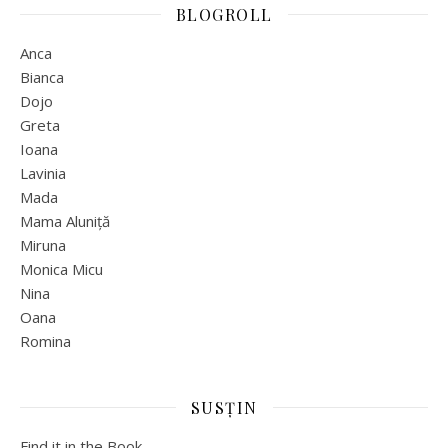
BLOGROLL
Anca
Bianca
Dojo
Greta
Ioana
Lavinia
Mada
Mama Aluniță
Miruna
Monica Micu
Nina
Oana
Romina
SUSȚIN
Find it in the Book