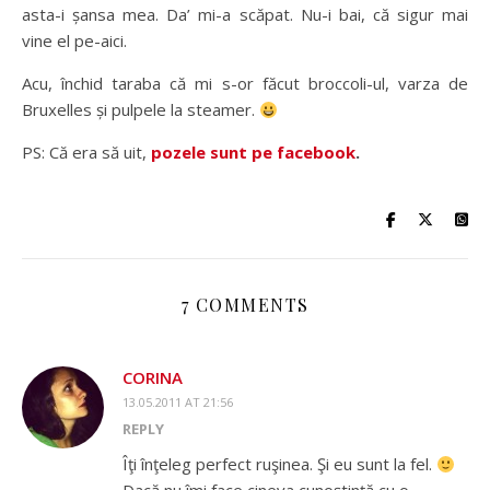
asta-i șansa mea. Da’ mi-a scăpat. Nu-i bai, că sigur mai
vine el pe-aici.
Acu, închid taraba că mi s-or făcut broccoli-ul, varza de
Bruxelles și pulpele la steamer.
PS: Că era să uit,
pozele sunt pe facebook
.
7 COMMENTS
CORINA
13.05.2011 AT 21:56
REPLY
Îţi înţeleg perfect ruşinea. Şi eu sunt la fel.