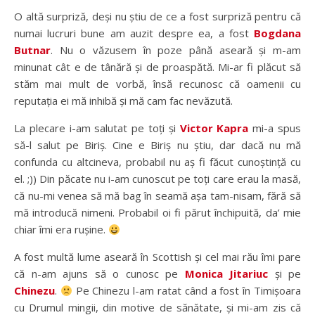
O altă surpriză, deși nu știu de ce a fost surpriză pentru că
numai lucruri bune am auzit despre ea, a fost
Bogdana
Butnar
. Nu o văzusem în poze până aseară și m-am
minunat cât e de tânără și de proaspătă. Mi-ar fi plăcut să
stăm mai mult de vorbă, însă recunosc că oamenii cu
reputația ei mă inhibă și mă cam fac nevăzută.
La plecare i-am salutat pe toți și
Victor Kapra
mi-a spus
să-l salut pe Biriș. Cine e Biriș nu știu, dar dacă nu mă
confunda cu altcineva, probabil nu aș fi făcut cunoștință cu
el. ;)) Din păcate nu i-am cunoscut pe toți care erau la masă,
că nu-mi venea să mă bag în seamă așa tam-nisam, fără să
mă introducă nimeni. Probabil oi fi părut închipuită, da’ mie
chiar îmi era rușine.
A fost multă lume aseară în Scottish și cel mai rău îmi pare
că n-am ajuns să o cunosc pe
Monica Jitariuc
și pe
Chinezu
.
Pe Chinezu l-am ratat când a fost în Timișoara
cu Drumul mingii, din motive de sănătate, și mi-am zis că