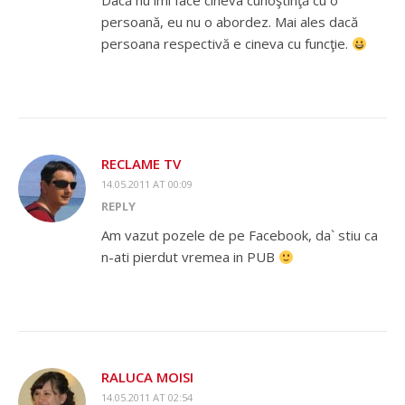
Dacă nu îmi face cineva cunoştinţă cu o
persoană, eu nu o abordez. Mai ales dacă
persoana respectivă e cineva cu funcţie.
RECLAME TV
14.05.2011 AT 00:09
REPLY
Am vazut pozele de pe Facebook, da` stiu ca
n-ati pierdut vremea in PUB
RALUCA MOISI
14.05.2011 AT 02:54