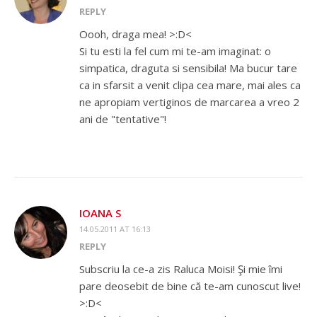
REPLY
Oooh, draga mea! >:D<
Si tu esti la fel cum mi te-am imaginat: o
simpatica, draguta si sensibila! Ma bucur tare
ca in sfarsit a venit clipa cea mare, mai ales ca
ne apropiam vertiginos de marcarea a vreo 2
ani de "tentative"!
IOANA S
14.05.2011 AT 16:13
REPLY
Subscriu la ce-a zis Raluca Moisi! Şi mie îmi
pare deosebit de bine că te-am cunoscut live!
>:D<