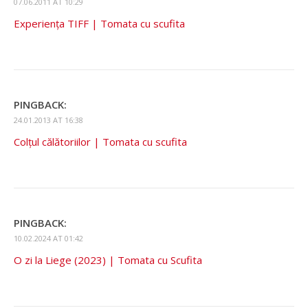
07.06.2011 AT 10:29
Experiența TIFF | Tomata cu scufita
PINGBACK:
24.01.2013 AT 16:38
Colțul călătoriilor | Tomata cu scufita
PINGBACK:
10.02.2024 AT 01:42
O zi la Liege (2023) | Tomata cu Scufita