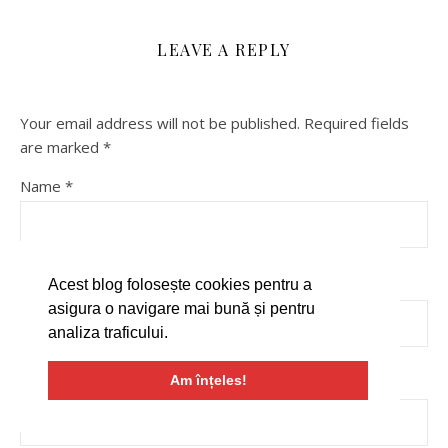
LEAVE A REPLY
Your email address will not be published.
Required fields
are marked
*
Name
*
Email
*
Acest blog folosește cookies pentru a
asigura o navigare mai bună și pentru
analiza traficului.
Am înțeles!
Website