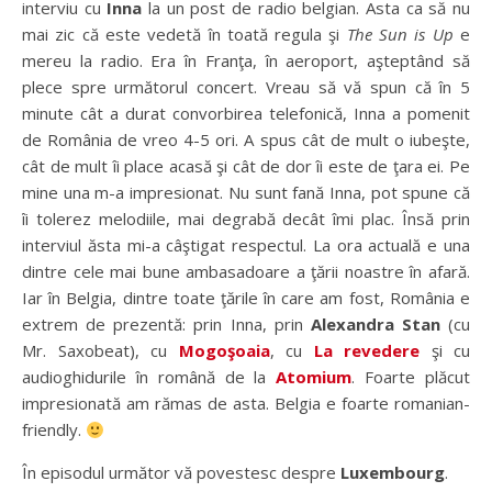
interviu cu
Inna
la un post de radio belgian. Asta ca să nu
mai zic că este vedetă în toată regula şi
The Sun is Up
e
mereu la radio. Era în Franţa, în aeroport, aşteptând să
plece spre următorul concert. Vreau să vă spun că în 5
minute cât a durat convorbirea telefonică, Inna a pomenit
de România de vreo 4-5 ori. A spus cât de mult o iubeşte,
cât de mult îi place acasă şi cât de dor îi este de ţara ei. Pe
mine una m-a impresionat. Nu sunt fană Inna, pot spune că
îi tolerez melodiile, mai degrabă decât îmi plac. Însă prin
interviul ăsta mi-a câştigat respectul. La ora actuală e una
dintre cele mai bune ambasadoare a ţării noastre în afară.
Iar în Belgia, dintre toate ţările în care am fost, România e
extrem de prezentă: prin Inna, prin
Alexandra Stan
(cu
Mr. Saxobeat), cu
Mogoşoaia
, cu
La revedere
şi cu
audioghidurile în română de la
Atomium
. Foarte plăcut
impresionată am rămas de asta. Belgia e foarte romanian-
friendly.
În episodul următor vă povestesc despre
Luxembourg
.