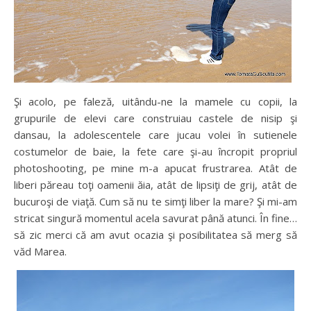
Şi acolo, pe faleză, uitându-ne la mamele cu copii, la
grupurile de elevi care construiau castele de nisip şi
dansau, la adolescentele care jucau volei în sutienele
costumelor de baie, la fete care şi-au încropit propriul
photoshooting, pe mine m-a apucat frustrarea. Atât de
liberi păreau toţi oamenii ăia, atât de lipsiţi de grij, atât de
bucuroşi de viaţă. Cum să nu te simţi liber la mare? Şi mi-am
stricat singură momentul acela savurat până atunci. În fine…
să zic merci că am avut ocazia şi posibilitatea să merg să
văd Marea.