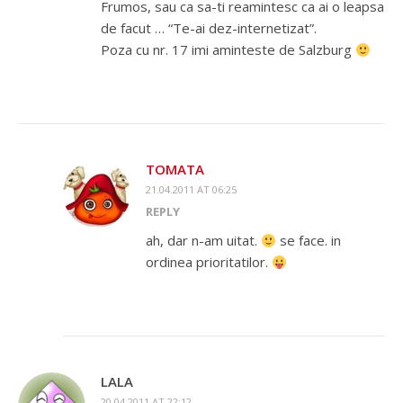
Frumos, sau ca sa-ti reamintesc ca ai o leapsa
de facut … “Te-ai dez-internetizat”.
Poza cu nr. 17 imi aminteste de Salzburg
TOMATA
21.04.2011 AT 06:25
REPLY
ah, dar n-am uitat.
se face. in
ordinea prioritatilor.
LALA
20.04.2011 AT 22:12