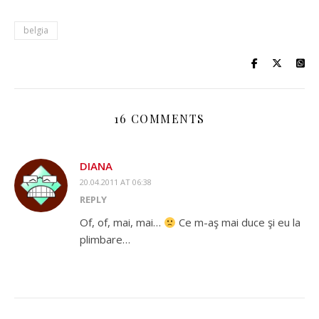
belgia
16 COMMENTS
DIANA
20.04.2011 AT 06:38
REPLY
Of, of, mai, mai…
Ce m-aş mai duce şi eu la
plimbare…