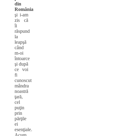
din
România
şi i-am
zis că
îi
răspund
la
leapşă
când
m-oi
întoarce
şi după
ce voi
fi
cunoscut
mândra
noastră
ţară,
cel
puţin
prin
părţile
ei
esenţiale.
Acum