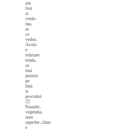
am
fost
si
crede-
ma,
ai
ce
vedea.
Acolo
e
relaxare
totala,
sa
mai
punem
pe
lista
si
pescuitul
🙂
Pasarile,
vegetatia,
sunt
superbe..chiar
e