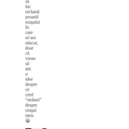
să
fac
reclamă
proastă
oraşului
în
care
m’am
născut,
doar
că
vreau
să
am
o
idee
despre
ce
cred
“străinii”
despre
oraşul
meu.
😀