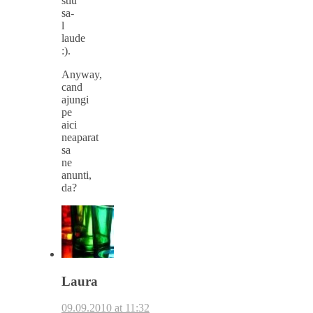
stiu
sa-
l
laude
:).
Anyway,
cand
ajungi
pe
aici
neaparat
sa
ne
anunti,
da?
Laura
09.09.2010 at 11:32