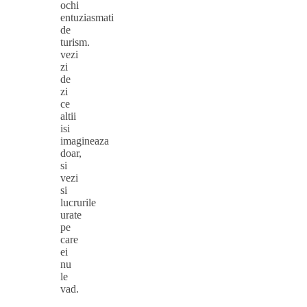
ochi
entuziasmati
de
turism.
vezi
zi
de
zi
ce
altii
isi
imagineaza
doar,
si
vezi
si
lucrurile
urate
pe
care
ei
nu
le
vad.