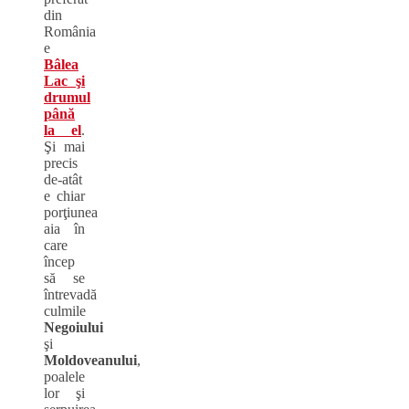
din
România
e
Bâlea
Lac şi
drumul
până
la el
.
Şi mai
precis
de-atât
e chiar
porţiunea
aia în
care
încep
să se
întrevadă
culmile
Negoiului
şi
Moldoveanului
,
poalele
lor şi