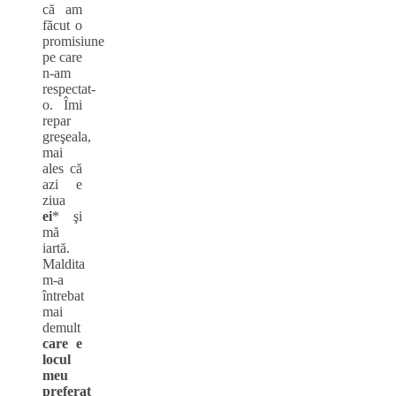
că am
făcut o
promisiune
pe care
n-am
respectat-
o. Îmi
repar
greşeala,
mai
ales că
azi e
ziua
ei
* şi
mă
iartă.
Maldita
m-a
întrebat
mai
demult
care e
locul
meu
preferat