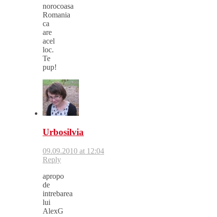
norocoasa
Romania
ca
are
acel
loc.
Te
pup!
Urbosilvia
09.09.2010 at 12:04
Reply
apropo
de
intrebarea
lui
AlexG