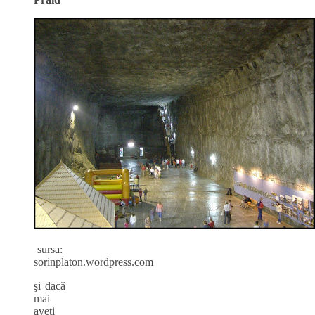
sursa:
sorinplaton.wordpress.com
şi dacă
mai
aveţi