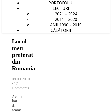
PORTOFOLIU
LECTURI
2021 – 2024
2011 – 2020
ANII 1990 – 2010
CĂLĂTORII
Locul
meu
preferat
din
Romania
08.09.2010
/
17
Comments
Acum
îmi
dau
seama