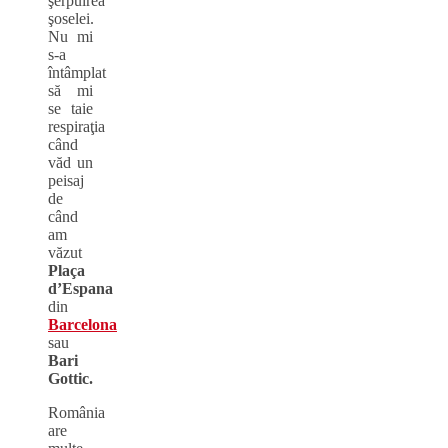
şerpuirea
şoselei.
Nu mi
s-a
întâmplat
să mi
se taie
respiraţia
când
văd un
peisaj
de
când
am
văzut
Pla
ç
a
d’Espana
din
Barcelona
sau
Bari
Gottic.
România
are