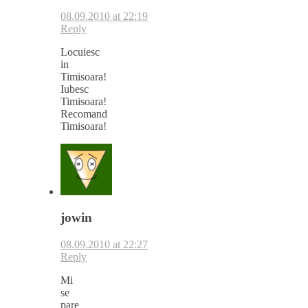
08.09.2010 at 22:19
Reply
Locuiesc
in
Timisoara!
Iubesc
Timisoara!
Recomand
Timisoara!
jowin
08.09.2010 at 22:27
Reply
Mi
se
pare