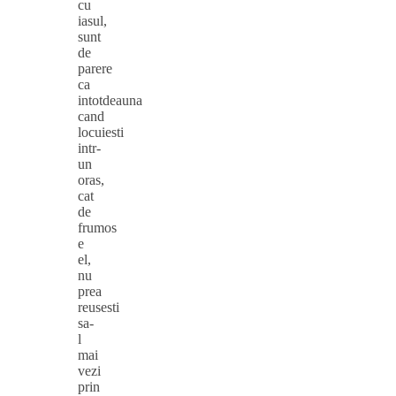
cu
iasul,
sunt
de
parere
ca
intotdeauna
cand
locuiesti
intr-
un
oras,
cat
de
frumos
e
el,
nu
prea
reusesti
sa-
l
mai
vezi
prin