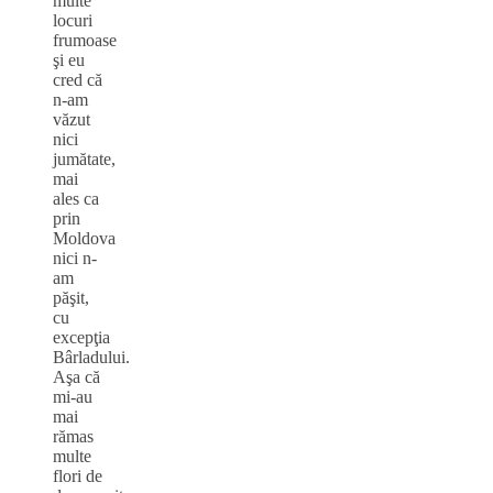
multe
locuri
frumoase
şi eu
cred că
n-am
văzut
nici
jumătate,
mai
ales ca
prin
Moldova
nici n-
am
păşit,
cu
excepţia
Bârladului.
Aşa că
mi-au
mai
rămas
multe
flori de