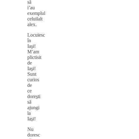
să
i’au
exemplul
celuilalt
alex.
Locuiesc
în
Iaşi!
M’am
plictisit
de
Iaşi!
Sunt
curios
de
ce
doreşti
să
ajungi
la
Iaşi!
Nu
doresc