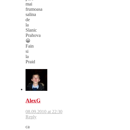
mai
frumoasa
salina
de
la
Slanic
Prahova
😀
Fain
si
la
Praid
AlexG
08.09.2010 at 22:30
Reply
ca