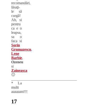
recomandări,
lăsaţi-
le să
curgă!
Ah, si
pentru
ca e o
leapsa,
sa o
faca si
Sorin
Grumazescu
,
Lene
Barbie
,
Ozeneu
si
Zaineasca
🙂
___________________________________
* La
multi
aaaaaani!!!
17