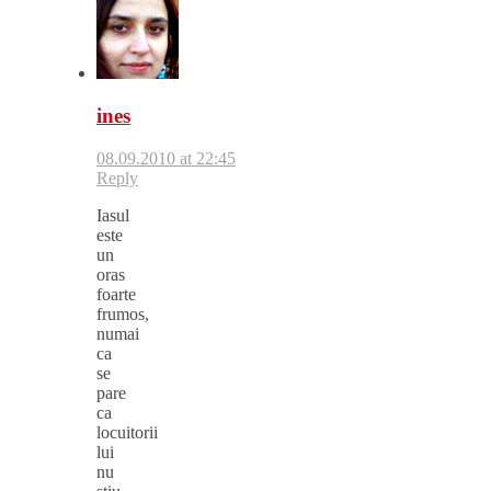
ines
08.09.2010 at 22:45
Reply
Iasul
este
un
oras
foarte
frumos,
numai
ca
se
pare
ca
locuitorii
lui
nu