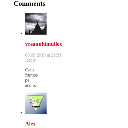
Comments
vreauultimulloc
08.09.2010 at 21:31
Reply
Cam
frumos
pe
acolo.
Alex