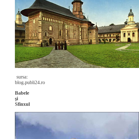
sursa:
blog.publi24.ro
Babele
şi
Sfinxul