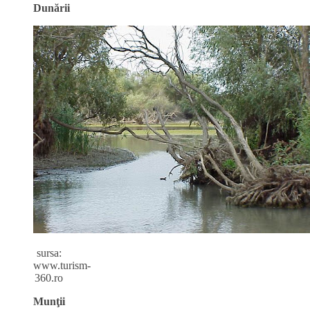
Dunării
sursa:
www.turism-
360.ro
Munţii