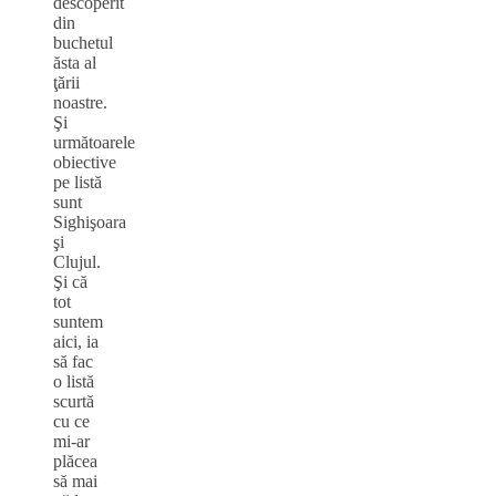
descoperit
din
buchetul
ăsta al
ţării
noastre.
Şi
următoarele
obiective
pe listă
sunt
Sighişoara
şi
Clujul.
Şi că
tot
suntem
aici, ia
să fac
o listă
scurtă
cu ce
mi-ar
plăcea
să mai