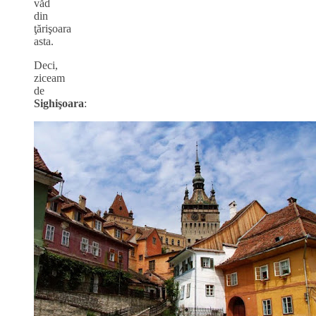
văd
din
ţărişoara
asta.
Deci,
ziceam
de
Sighişoara
: