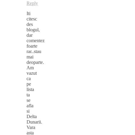
Reply
Iti
citesc
des
blogul,
dar
comentez
foarte
rar..stau
mai
deoparte.
Am
vazut
ca
pe
lista
ta
se
afla
si
Delta
Dunarii.
Vara
asta