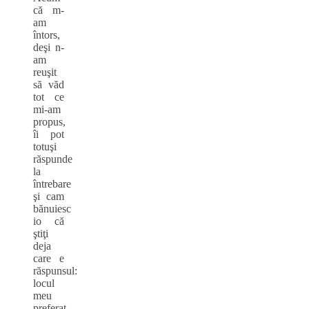
că m-
am
întors,
deşi n-
am
reuşit
să văd
tot ce
mi-am
propus,
îi pot
totuşi
răspunde
la
întrebare
şi cam
bănuiesc
io că
ştiţi
deja
care e
răspunsul:
locul
meu
preferat