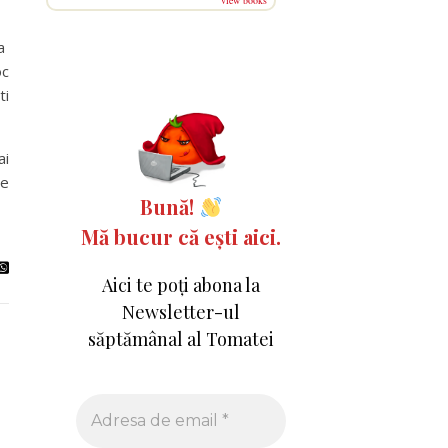
view books
va
oc
ti
ai
re
Bună!
Mă bucur că ești aici.
Aici te poți abona la
Newsletter-ul
săptămânal al Tomatei