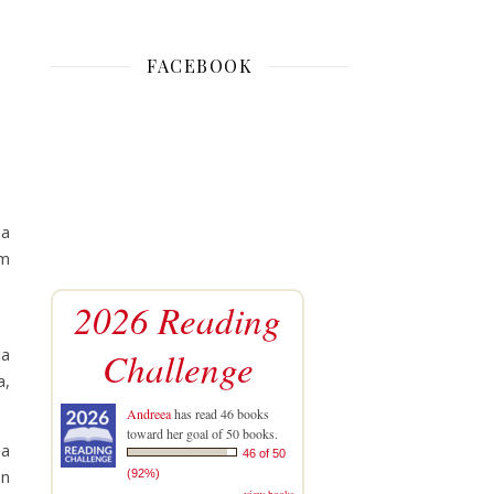
FACEBOOK
sa
cm
2026 Reading
ia
Challenge
a,
Andreea
has read 46 books
toward her goal of 50 books.
sa
46 of 50
on
(92%)