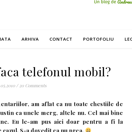
MATA
ARHIVA
CONTACT
PORTOFOLIU
LE
faca telefonul mobil?
.05.2010
/
20 Comments
tariilor, am aflat ca nu toate chestiile de
sustin ca unele merg, altele nu. Cel mai bine
ne. Eu le-am pus aici doar pentru a fi la
e cazul. S-a dovedit ca nu prea.