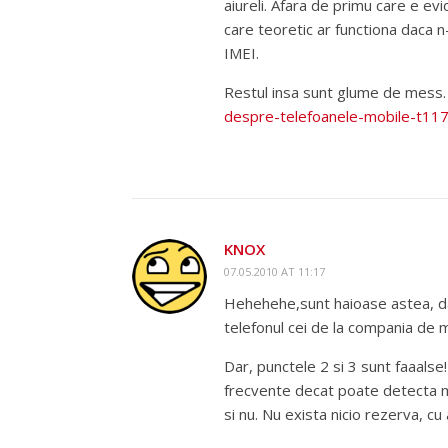
aiureli. Afara de primu care e evi
care teoretic ar functiona daca n-a
IMEI.
Restul insa sunt glume de mess.
despre-telefoanele-mobile-t11
KNOX
07.05.2010 AT 11:17
Hehehehe,sunt haioase astea, da’
telefonul cei de la compania de mo
Dar, punctele 2 si 3 sunt faaalse
frecvente decat poate detecta mic
si nu. Nu exista nicio rezerva, c