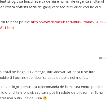
dent si logic sa functineze ca de aia e numar de urgenta si ultimul
r exista softistii astia de garaj care fac inutil orice cod fie el si
 Nu te baza pe ele:
http://www.daciaclub.ro/Mituri-urbane-FALSE-
7841.html
REP
 total pe langa. 112 merge, intr-adevar, iar daca ti se fura
bile ti-l pot inchide, doar ca astia de pe la noi n-o fac.
! La 2 e ilogic, pentru ca telecomanda de la masina emite pe alte
rofonul telefonului, sau care pot fi redate de difuzor. Iar 3, nu n
u atat mai putin una de 50%