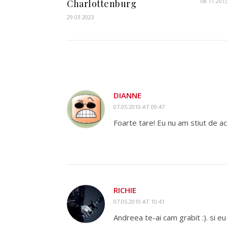
08.11.201
Charlottenburg
29.03.2023
DIANNE
07.05.2010 AT 09:47
Foarte tare! Eu nu am stiut de ace
RICHIE
07.05.2010 AT 10:41
Andreea te-ai cam grabit :). si e