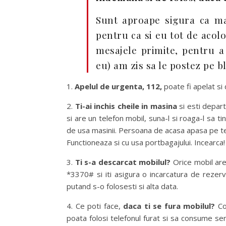
Sunt aproape sigura ca mai
pentru ca si eu tot de acol
mesajele primite, pentru a 
eu) am zis sa le postez pe bl
1.
Apelul de urgenta, 112,
poate fi apelat si 
2.
Ti-ai inchis cheile in masina
si esti depar
si are un telefon mobil, suna-l si roaga-l sa t
de usa masinii. Persoana de acasa apasa pe te
Functioneaza si cu usa portbagajului. Incearca!
3.
Ti s-a descarcat mobilul?
Orice mobil are
*3370# si iti asigura o incarcatura de rezerva
putand s-o folosesti si alta data.
4. Ce poti face,
daca ti se fura mobilul?
Co
poata folosi telefonul furat si sa consume serv