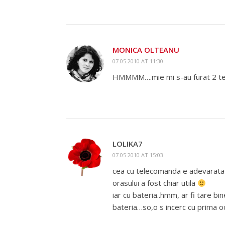
MONICA OLTEANU
07.05.2010 AT 11:30
HMMMM….mie mi s-au furat 2 telefo
LOLIKA7
07.05.2010 AT 15:03
cea cu telecomanda e adevarata 
orasului a fost chiar utila
iar cu bateria..hmm, ar fi tare b
bateria…so,o s incerc cu prima 