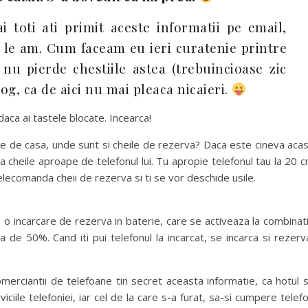
 toti ati primit aceste informatii pe email,
o le am. Cum faceam eu ieri curatenie printre
nu pierde chestiile astea (trebuincioase zic
og, ca de aici nu mai pleaca nicaieri.
daca ai tastele blocate. Incearca!
te de casa, unde sunt si cheile de rezerva? Daca este cineva aca
ina cheile aproape de telefonul lui. Tu apropie telefonul tau la 20 
lecomanda cheii de rezerva si ti se vor deschide usile.
 o incarcare de rezerva in baterie, care se activeaza la combinat
 de 50%. Cand iti pui telefonul la incarcat, se incarca si rezerv
merciantii de telefoane tin secret aceasta informatie, ca hotul 
iciile telefoniei, iar cel de la care s-a furat, sa-si cumpere telef