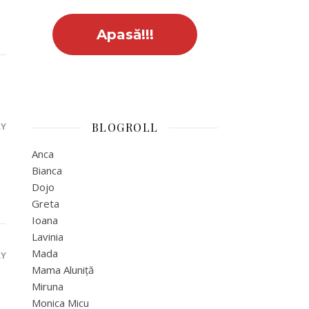
LY
BLOGROLL
Anca
Bianca
Dojo
Greta
Ioana
Lavinia
Mada
LY
Mama Aluniță
Miruna
Monica Micu