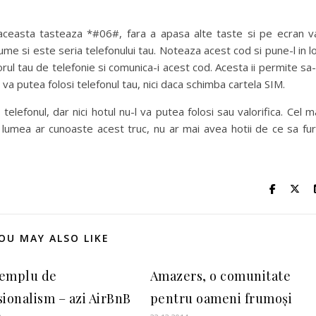
u aceasta tasteaza *#06#, fara a apasa alte taste si pe ecran 
me si este seria telefonului tau. Noteaza acest cod si pune-l in l
orul tau de telefonie si comunica-i acest cod. Acesta ii permite sa-
u va putea folosi telefonul tau, nici daca schimba cartela SIM.
elefonul, dar nici hotul nu-l va putea folosi sau valorifica. Cel m
 lumea ar cunoaste acest truc, nu ar mai avea hotii de ce sa fu
OU MAY ALSO LIKE
emplu de
Amazers, o comunitate
sionalism – azi AirBnB
pentru oameni frumoși