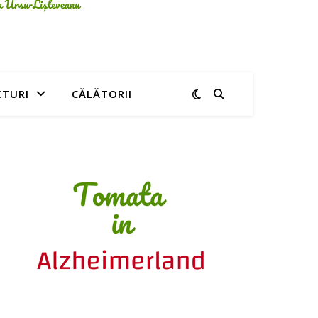
CTURI
CĂLĂTORII