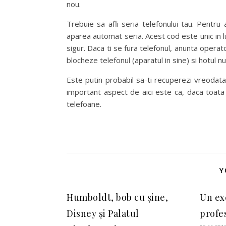
nou.
Trebuie sa afli seria telefonului tau. Pentr
aparea automat seria. Acest cod este unic in lu
sigur. Daca ti se fura telefonul, anunta operat
blocheze telefonul (aparatul in sine) si hotul n
Este putin probabil sa-ti recuperezi vreodata t
important aspect de aici este ca, daca toata
telefoane.
Y
Humboldt, bob cu șine,
Un ex
Disney și Palatul
profe