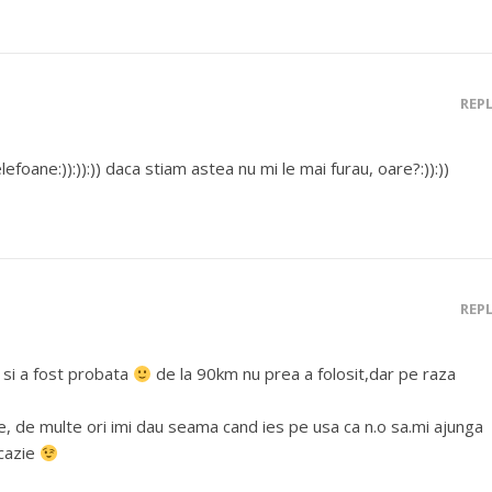
REP
ane:)):)):)) daca stiam astea nu mi le mai furau, oare?:)):))
REP
si a fost probata
de la 90km nu prea a folosit,dar pe raza
ine, de multe ori imi dau seama cand ies pe usa ca n.o sa.mi ajunga
ocazie