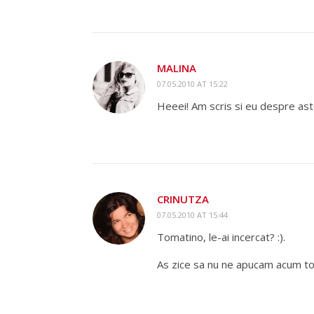
MALINA
07.05.2010 AT 15:22
Heeei! Am scris si eu despre ast
CRINUTZA
07.05.2010 AT 15:44
Tomatino, le-ai incercat? :).
As zice sa nu ne apucam acum to