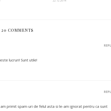
3
22.12.2014
20 COMMENTS
REP
ste lucruri! Sunt utile!
REP
u am primit spam-uri de felul asta si le-am ignorat pentru ca sunt