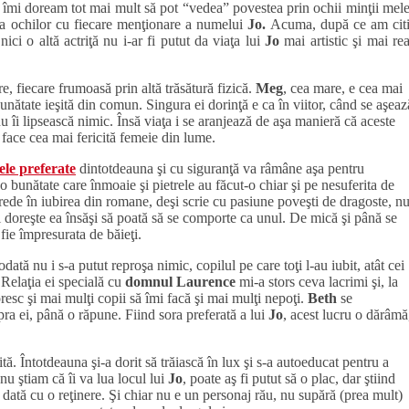
e îmi doream tot mai mult să pot “vedea” povestea prin ochii minţii mele
ţa ochilor cu fiecare menţionare a numelui
Jo.
Acuma, după ce am citi
ci o altă actriţă nu i-ar fi putut da viaţa lui
Jo
mai artistic şi mai rea
re, fiecare frumoasă prin altă trăsătură fizică.
Meg
, cea mare, e cea mai
nătate ieşită din comun. Singura ei dorinţă e ca în viitor, când se aşeaz
nu îi lipsească nimic. Însă viaţa i se aranjează de aşa manieră că aceste
o face cea mai fericită femeie din lume.
ele preferate
dintotdeauna şi cu siguranţă va râmâne aşa pentru
i o bunătate care înmoaie şi pietrele au făcut-o chiar şi pe nesuferita de
crede în iubirea din romane, deşi scrie cu pasiune poveşti de dragoste, n
i doreşte ea însăşi să poată să se comporte ca unul. De mică şi până se
fie împresurata de băieţi.
odată nu i s-a putut reproşa nimic, copilul pe care toţi l-au iubit, atât cei
. Relaţia ei specială cu
domnul
Laurence
mi-a stors ceva lacrimi şi, la
oresc şi mai mulţi copii să îmi facă şi mai mulţi nepoţi.
Beth
se
ra ei, până o răpune. Fiind sora preferată a lui
Jo
, acest lucru o dărâmă
ă. Întotdeauna şi-a dorit să trăiască în lux şi s-a autoeducat pentru a
nu ştiam că îi va lua locul lui
Jo
, poate aş fi putut să o plac, dar ştiind
 dată cu o reţinere. Şi chiar nu e un personaj rău, nu supără (prea mult)