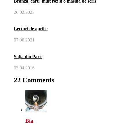
Branza, carti, mult roz si o masina de scris
26.02.2023
Lecturi de aprilie
07.06.2021
Soția din Paris
03.04.2016
22 Comments
Bia