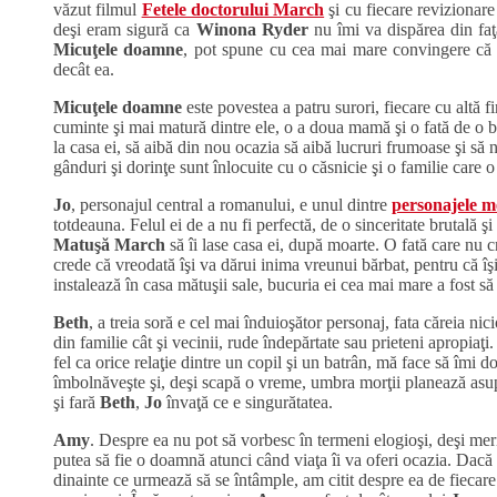
văzut filmul
Fetele doctorului March
şi cu fiecare revizionar
deşi eram sigură ca
Winona Ryder
nu îmi va dispărea din fa
Micuţele doamne
, pot spune cu cea mai mare convingere că ni
decât ea.
Micuţele doamne
este povestea a patru surori, fiecare cu altă fi
cuminte şi mai matură dintre ele, o a doua mamă şi o fată de o bu
la casa ei, să aibă din nou ocazia să aibă lucruri frumoase şi să 
gânduri şi dorinţe sunt înlocuite cu o căsnicie şi o familie care 
Jo
, personajul central a romanului, e unul dintre
personajele m
totdeauna. Felul ei de a nu fi perfectă, de o sinceritate brutală ş
Matuşă March
să îi lase casa ei, după moarte. O fată care nu 
crede că vreodată îşi va dărui inima vreunui bărbat, pentru că îş
instalează în casa mătuşii sale, bucuria ei cea mai mare a fost să 
Beth
, a treia soră e cel mai înduioşător personaj, fata căreia nici
din familie cât şi vecinii, rude îndepărtate sau prieteni apropiaţi
fel ca orice relaţie dintre un copil şi un batrân, mă face să îmi d
îmbolnăveşte şi, deşi scapă o vreme, umbra morţii planează asup
şi fară
Beth
,
Jo
învaţă ce e singurătatea.
Amy
. Despre ea nu pot să vorbesc în termeni elogioşi, deşi merit
putea să fie o doamnă atunci când viaţa îi va oferi ocazia. Dacă 
dinainte ce urmează să se întâmple, am citit despre ea de fiecare