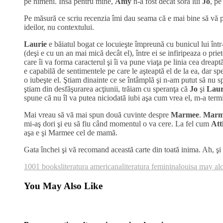
pe nimeni. Însă pentru mine,
Amy
n-a fost decât sora lui
Jo
, pe
Pe măsură ce scriu recenzia îmi dau seama că e mai bine să vă p
ideilor, nu contextului.
Laurie
e băiatul bogat ce locuieşte împreună cu bunicul lui înt
(deşi e cu un an mai mică decât el), între ei se infiripeaza o pri
care îi va forma caracterul şi îi va pune viaţa pe linia cea dreapt
e capabilă de sentimentele pe care le aşteaptă el de la ea, dar sp
o iubeşte el. Ştiam dinainte ce se întâmplă şi n-am putut să nu spe
ştiam din desfăşurarea acţiunii, trăiam cu speranţa că
Jo
şi
Lau
spune că nu îl va putea niciodată iubi aşa cum vrea el, m-a term
Mai vreau să vă mai spun două cuvinte despre
Marmee
.
Mar
mi-aş dori şi eu să fiu când momentul o va cere. La fel cum
Att
aşa e şi Marmee cel de mamă.
Gata închei şi vă recomand această carte din toată inima. Ah, şi să
1001 books
literatura americana
literatura feminina
louisa may alc
You May Also Like