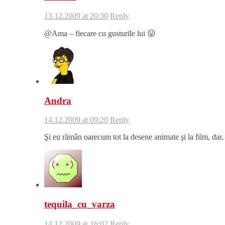
13.12.2009 at 20:30
Reply
@Ama – fiecare cu gusturile lui 😛
Andra
14.12.2009 at 09:20
Reply
Şi eu rămân oarecum tot la desene animate şi la film, dar, 
tequila_cu_varza
14.12.2009 at 16:02
Reply