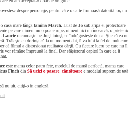
 care eu am acceptat-o doar de dragul ei.
ovestesc despre personaje, pentru că e o carte frumoasă datorită lor, nu
r-o casă mare lângă
familia March.
Luat de
Jo
sub aripa ei protectoare
etenie pe care nimeni nu o poate rupe, nimeni nici nu încearcă, o prieteni
ă.
Laurie
o cunoaşte pe
Jo
şi totuşi, se îndrăgosteşte de ea. Ştie că ea n
eră. Trăieşte cu dorinţa că la un moment dat, îl va iubi la fel de mult cu
r că filmul a distorsionat realitatea cărţii. Cu fiecare lucru pe care nu îl
rie
vor râmâne împreună la final. Dar sfâşietorul capitol în care ea îi
inat.
mee
este mama celor patru fete, modelul de mamă perfectă, mama care
icus Finch
din
Să ucizi o pasare cântătoare
e modelul suprem de tată
 nu uit, citiţi-o în engleză.
ott