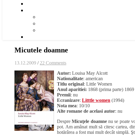
Micutele doamne
13.12.2009
/
22 Comments
Autor:
Louisa May Alcott
Nationalitate
: american
Titlu original
: Little Women
Anul aparitiei:
1868 (prima parte) 1869 
Premii
: nu
Ecranizare
:
Litttle women
(1994)
Nota mea
: 10/10
Alte romane de acelasi autor
: nu
Despre
Micuţele doamne
nu se poate vor
pot. Am amânat mult să citesc cartea, di
hotărârea a fost mai mult decât simplă. Ş