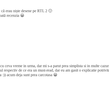
te că erau niște desene pe RTL 2 🙂
toată recenzia 😀
cu ceva vreme in urma, dar mi s-a parut prea simplista si in multe cazur
 respectiv de ce era un must-read, dar eu am gasit o explicatie potrivit
ma :)) acum deja sunt prea carcotasa 😀