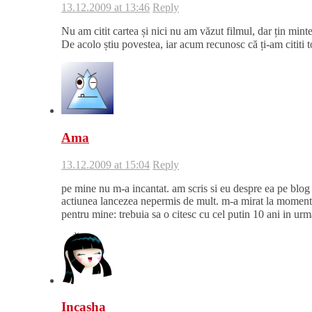
13.12.2009 at 13:46
Reply
Nu am citit cartea și nici nu am văzut filmul, dar țin min
De acolo știu povestea, iar acum recunosc că ți-am cititi 
Ama
13.12.2009 at 15:04
Reply
pe mine nu m-a incantat. am scris si eu despre ea pe blog 
actiunea lancezea nepermis de mult. m-a mirat la momentul
pentru mine: trebuia sa o citesc cu cel putin 10 ani in ur
Incasha