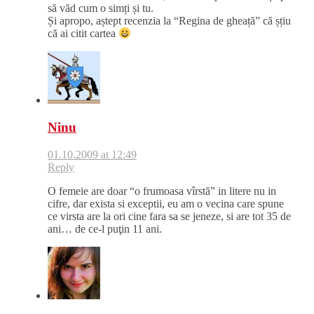
să văd cum o simți și tu.
Și apropo, aștept recenzia la “Regina de gheață” că șțiu
că ai citit cartea
Ninu
01.10.2009 at 12:49
Reply
O femeie are doar “o frumoasa vîrstă” in litere nu in
cifre, dar exista si exceptii, eu am o vecina care spune
ce virsta are la ori cine fara sa se jeneze, si are tot 35 de
ani… de ce-l puţin 11 ani.