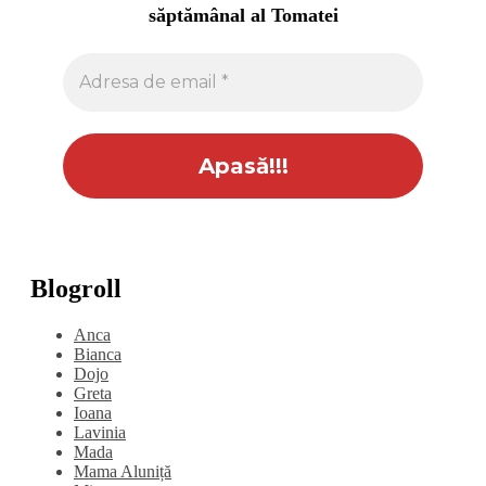
săptămânal al Tomatei
Blogroll
Anca
Bianca
Dojo
Greta
Ioana
Lavinia
Mada
Mama Aluniță