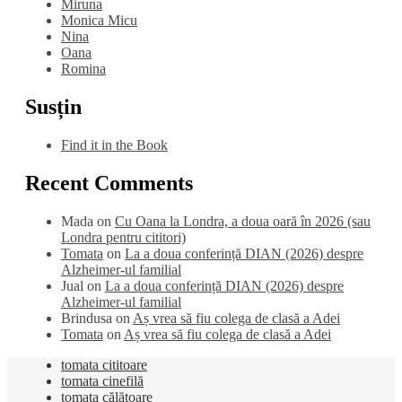
Miruna
Monica Micu
Nina
Oana
Romina
Susțin
Find it in the Book
Recent Comments
Mada
on
Cu Oana la Londra, a doua oară în 2026 (sau
Londra pentru cititori)
Tomata
on
La a doua conferință DIAN (2026) despre
Alzheimer-ul familial
Jual
on
La a doua conferință DIAN (2026) despre
Alzheimer-ul familial
Brindusa
on
Aș vrea să fiu colega de clasă a Adei
Tomata
on
Aș vrea să fiu colega de clasă a Adei
tomata cititoare
tomata cinefilă
tomata călătoare