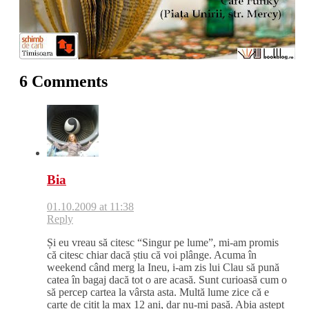
6 Comments
Bia
01.10.2009 at 11:38
Reply
Și eu vreau să citesc “Singur pe lume”, mi-am promis
că citesc chiar dacă știu că voi plânge. Acuma în
weekend când merg la Ineu, i-am zis lui Clau să pună
catea în bagaj dacă tot o are acasă. Sunt curioasă cum o
să percep cartea la vârsta asta. Multă lume zice că e
carte de citit la max 12 ani, dar nu-mi pasă. Abia aștept