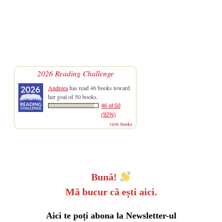
2026 Reading Challenge
Andreea
has read 46 books toward
her goal of 50 books.
46 of 50
(92%)
view books
Bună!
Mă bucur că ești aici.
Aici te poți abona la Newsletter-ul