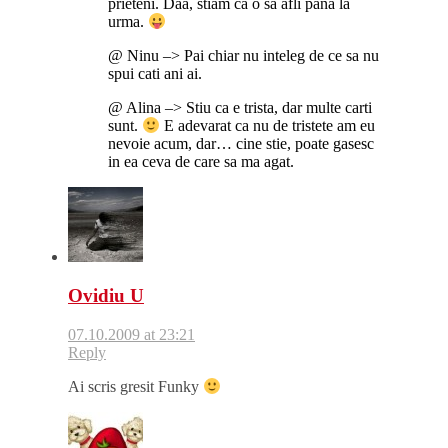
prieteni. Daa, stiam ca o sa afli pana la
urma.
@ Ninu –> Pai chiar nu inteleg de ce sa nu
spui cati ani ai.
@ Alina –> Stiu ca e trista, dar multe carti
sunt.
E adevarat ca nu de tristete am eu
nevoie acum, dar… cine stie, poate gasesc
in ea ceva de care sa ma agat.
Ovidiu U
07.10.2009 at 23:21
Reply
Ai scris gresit Funky