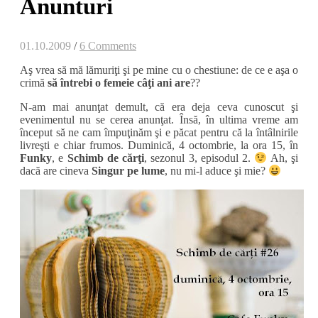
Anunturi
01.10.2009
/
6 Comments
Aş vrea să mă lămuriţi şi pe mine cu o chestiune: de ce e aşa o
crimă
să întrebi o femeie câţi ani are
??
N-am mai anunţat demult, că era deja ceva cunoscut şi
evenimentul nu se cerea anunţat. Însă, în ultima vreme am
început să ne cam împuţinăm şi e păcat pentru că la întâlnirile
livreşti e chiar frumos. Duminică, 4 octombrie, la ora 15, în
Funky
, e
Schimb de cărţi
, sezonul 3, episodul 2.
Ah, şi
dacă are cineva
Singur pe lume
, nu mi-l aduce şi mie?