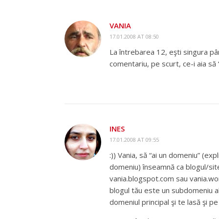
VANIA
17.01.2008 AT 08:50
La întrebarea 12, eşti singura pâ
comentariu, pe scurt, ce-i aia să
INES
17.01.2008 AT 09:55
:)) Vania, să “ai un domeniu” (ex
domeniu) înseamnă ca blogul/sit
vania.blogspot.com sau vania.wo
blogul tău este un subdomeniu al 
domeniul principal şi te lasă şi pe