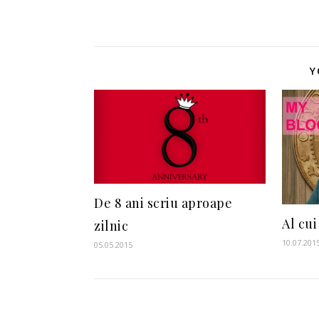
Y
De 8 ani scriu aproape
Al cui
zilnic
10.07.201
05.05.2015