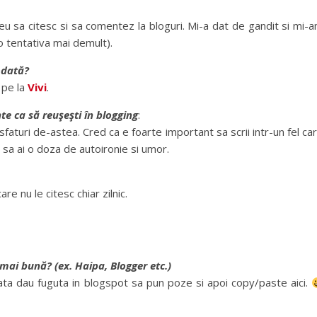
u sa citesc si sa comentez la bloguri. Mi-a dat de gandit si mi-
o tentativa mai demult).
odată?
 pe la
Vivi
.
te ca să reuşeşti în blogging
:
sfaturi de-astea. Cred ca e foarte important sa scrii intr-un fel ca
si sa ai o doza de autoironie si umor.
are nu le citesc chiar zilnic.
 mai bună? (ex. Haipa, Blogger etc.)
ta dau fuguta in blogspot sa pun poze si apoi copy/paste aici.