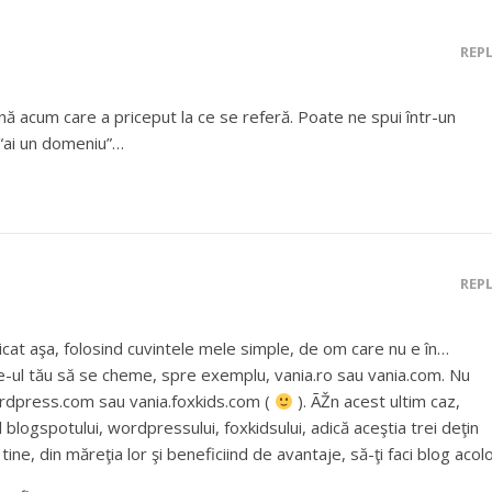
REP
nă acum care a priceput la ce se referă. Poate ne spui într-un
 “ai un domeniu”…
REP
plicat aşa, folosind cuvintele mele simple, de om care nu e în…
e-ul tău să se cheme, spre exemplu, vania.ro sau vania.com. Nu
rdpress.com sau vania.foxkids.com (
). ÃŽn acest ultim caz,
blogspotului, wordpressului, foxkidsului, adică aceştia trei deţin
 tine, din măreţia lor şi beneficiind de avantaje, să-ţi faci blog acolo