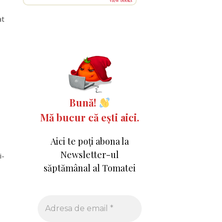
view books
at
Bună!
Mă bucur că ești aici.
Aici te poți abona la
Newsletter-ul
i-
săptămânal al Tomatei