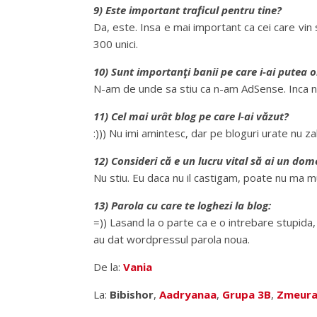
9) Este important traficul pentru tine?
Da, este. Insa e mai important ca cei care vin 
300 unici.
10) Sunt importanţi banii pe care i-ai putea 
N-am de unde sa stiu ca n-am AdSense. Inca 
11) Cel mai urât blog pe care l-ai văzut?
:))) Nu imi amintesc, dar pe bloguri urate nu zab
12) Consideri că e un lucru vital să ai un dom
Nu stiu. Eu daca nu il castigam, poate nu ma mut
13) Parola cu care te loghezi la blog:
=)) Lasand la o parte ca e o intrebare stupida,
au dat wordpressul parola noua.
De la:
Vania
La:
Bibishor
,
Aadryanaa
,
Grupa 3B
,
Zmeura