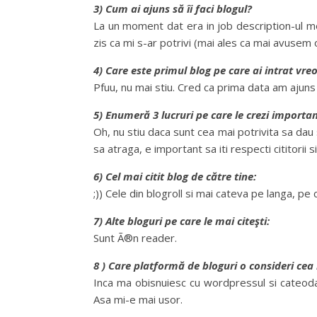
3) Cum ai ajuns să îi faci blogul?
La un moment dat era in job description-ul me
zis ca mi s-ar potrivi (mai ales ca mai avusem 
4) Care este primul blog pe care ai intrat vre
Pfuu, nu mai stiu. Cred ca prima data am ajuns
5) Enumeră 3 lucruri pe care le crezi importan
Oh, nu stiu daca sunt cea mai potrivita sa dau 
sa atraga, e important sa iti respecti cititorii 
6) Cel mai citit blog de către tine:
;)) Cele din blogroll si mai cateva pe langa, pe c
7) Alte bloguri pe care le mai citeşti:
Sunt Ã®n reader.
8 ) Care platformă de bloguri o consideri cea
Inca ma obisnuiesc cu wordpressul si cateoda
Asa mi-e mai usor.