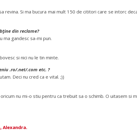
sa revina. Si ma bucura mai mult 150 de cititori care se intorc dec
obţine din reclame?
nu ma gandesc sa-mi pun.
ovesc si nici nu le tin minte.
eniu .ro/.net/.com etc. ?
am. Deci nu cred ca e vital. ;))
 oricum nu mi-o stiu pentru ca trebuit sa o schimb. O uitasem si m
,
Alexandra.