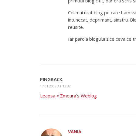
primului blog citit, dar era scris
Cel mai urat blog pe care l-am vaz
intunecat, deprimant, sinstru. Bl
reusite.
Iar parola blogului zice ceva ce 
PINGBACK:
17.01.2008 AT 13:32
Leapsa « Zmeura’s Weblog
VANIA