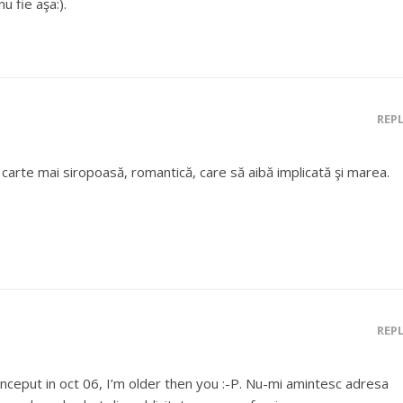
u fie aşa:).
REP
rte mai siropoasă, romantică, care să aibă implicată şi marea.
REP
inceput in oct 06, I’m older then you :-P. Nu-mi amintesc adresa