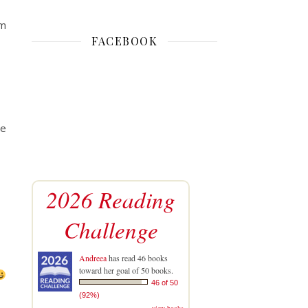
am
FACEBOOK
re
2026 Reading
Challenge
Andreea
has read 46 books
toward her goal of 50 books.
46 of 50
(92%)