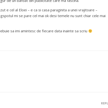
 sigur de un barbat din publicitate care ma fascina.
ut e cel al Eloei – e ca si casa paraginita a unei vrajitoare –
ogspotul mi se pare cel mai ok desi temele nu sunt chiar cele mai
trebuie sa imi amintesc de fiecare data inainte sa scriu
REP