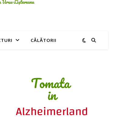
CTURI
CĂLĂTORII