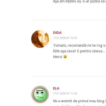
Aşa am înţeles eu. S-ar putea să n
DIDA
17.01.2008 AT 10:39
Tomato, recomandă-mi te rog o ca
Åžtii aşa ceva? E pentru cineva…
Mersi
ELA
17.01.2008 AT 11:55
Mi-a amintit de primul meu blog 