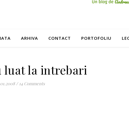
MATA
ARHIVA
CONTACT
PORTOFOLIU
LE
luat la intrebari
.01.2008
/
14 Comments