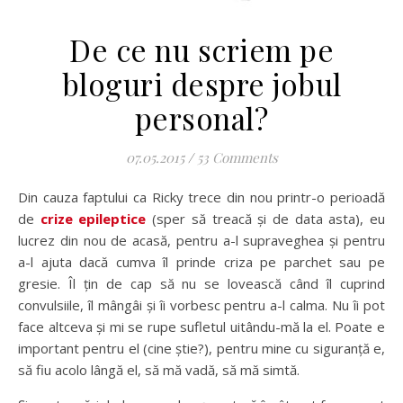
De ce nu scriem pe
bloguri despre jobul
personal?
07.05.2015
/
53 Comments
Din cauza faptului ca Ricky trece din nou printr-o perioadă
de
crize epileptice
(sper să treacă și de data asta), eu
lucrez din nou de acasă, pentru a-l supraveghea și pentru
a-l ajuta dacă cumva îl prinde criza pe parchet sau pe
gresie. Îl țin de cap să nu se lovească când îl cuprind
convulsiile, îl mângâi și îi vorbesc pentru a-l calma. Nu îi pot
face altceva și mi se rupe sufletul uitându-mă la el. Poate e
important pentru el (cine știe?), pentru mine cu siguranță e,
să fiu acolo lângă el, să mă vadă, să mă simtă.