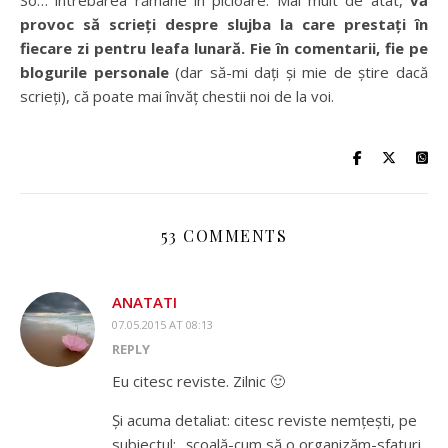
So… întrebarea rămâne în picioare. Mai mult de atât,
vă
provoc să scrieți despre slujba la care prestați în
fiecare zi pentru leafa lunară. Fie în comentarii, fie pe
blogurile personale
(dar să-mi dați și mie de știre dacă
scrieți), că poate mai învăț chestii noi de la voi.
53 COMMENTS
ANATATI
07.05.2015 AT 08:13
REPLY
Eu citesc reviste. Zilnic 🙂
Și acuma detaliat: citesc reviste nemțești, pe
subiectul: „școală-cum să o organizăm-sfaturi