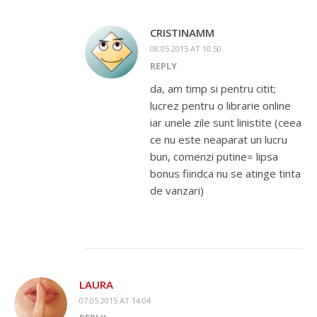
CRISTINAMM
08.05.2015 AT 10:50
REPLY
da, am timp si pentru citit;
lucrez pentru o librarie online
iar unele zile sunt linistite (ceea
ce nu este neaparat un lucru
bun, comenzi putine= lipsa
bonus fiindca nu se atinge tinta
de vanzari)
LAURA
07.05.2015 AT 14:04