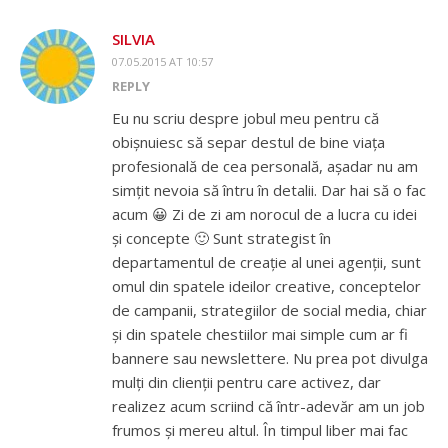
SILVIA
07.05.2015 AT 10:57
REPLY
Eu nu scriu despre jobul meu pentru că
obișnuiesc să separ destul de bine viața
profesională de cea personală, așadar nu am
simțit nevoia să întru în detalii. Dar hai să o fac
acum 😀 Zi de zi am norocul de a lucra cu idei
și concepte 🙂 Sunt strategist în
departamentul de creație al unei agenții, sunt
omul din spatele ideilor creative, conceptelor
de campanii, strategiilor de social media, chiar
și din spatele chestiilor mai simple cum ar fi
bannere sau newslettere. Nu prea pot divulga
mulți din clienții pentru care activez, dar
realizez acum scriind că într-adevăr am un job
frumos și mereu altul. În timpul liber mai fac