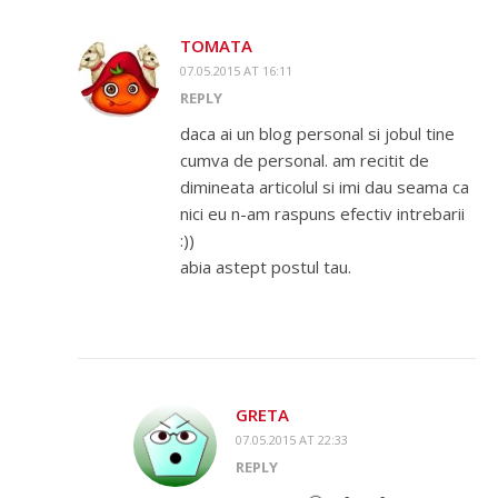
TOMATA
07.05.2015 AT 16:11
REPLY
daca ai un blog personal si jobul tine
cumva de personal. am recitit de
dimineata articolul si imi dau seama ca
nici eu n-am raspuns efectiv intrebarii
:))
abia astept postul tau.
GRETA
07.05.2015 AT 22:33
REPLY