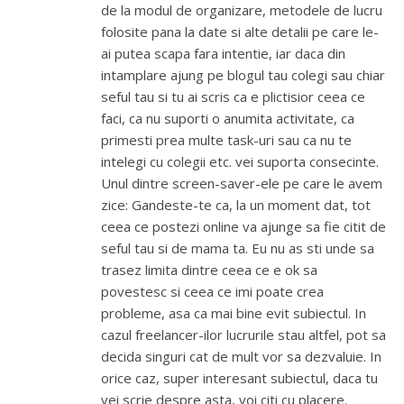
de la modul de organizare, metodele de lucru
folosite pana la date si alte detalii pe care le-
ai putea scapa fara intentie, iar daca din
intamplare ajung pe blogul tau colegi sau chiar
seful tau si tu ai scris ca e plictisior ceea ce
faci, ca nu suporti o anumita activitate, ca
primesti prea multe task-uri sau ca nu te
intelegi cu colegii etc. vei suporta consecinte.
Unul dintre screen-saver-ele pe care le avem
zice: Gandeste-te ca, la un moment dat, tot
ceea ce postezi online va ajunge sa fie citit de
seful tau si de mama ta. Eu nu as sti unde sa
trasez limita dintre ceea ce e ok sa
povestesc si ceea ce imi poate crea
probleme, asa ca mai bine evit subiectul. In
cazul freelancer-ilor lucrurile stau altfel, pot sa
decida singuri cat de mult vor sa dezvaluie. In
orice caz, super interesant subiectul, daca tu
vei scrie despre asta, voi citi cu placere.