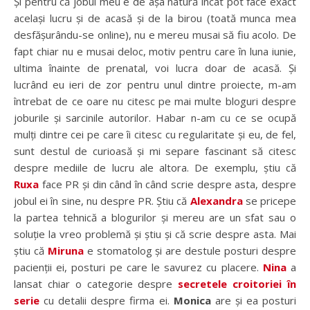
Și pentru că jobul meu e de așa natură încât pot face exact
același lucru și de acasă și de la birou (toată munca mea
desfășurându-se online), nu e mereu musai să fiu acolo. De
fapt chiar nu e musai deloc, motiv pentru care în luna iunie,
ultima înainte de prenatal, voi lucra doar de acasă. Și
lucrând eu ieri de zor pentru unul dintre proiecte, m-am
întrebat de ce oare nu citesc pe mai multe bloguri despre
joburile și sarcinile autorilor. Habar n-am cu ce se ocupă
mulți dintre cei pe care îi citesc cu regularitate și eu, de fel,
sunt destul de curioasă și mi separe fascinant să citesc
despre mediile de lucru ale altora. De exemplu, știu că
Ruxa
face PR și din când în când scrie despre asta, despre
jobul ei în sine, nu despre PR. Știu că
Alexandra
se pricepe
la partea tehnică a blogurilor și mereu are un sfat sau o
soluție la vreo problemă și știu și că scrie despre asta. Mai
știu că
Miruna
e stomatolog și are destule posturi despre
pacienții ei, posturi pe care le savurez cu placere.
Nina
a
lansat chiar o categorie despre
secretele croitoriei în
serie
cu detalii despre firma ei.
Monica
are și ea posturi