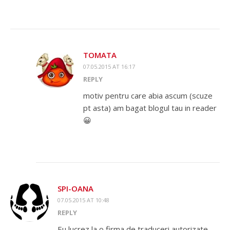
TOMATA
07.05.2015 AT 16:17
REPLY
motiv pentru care abia ascum (scuze
pt asta) am bagat blogul tau in reader
😀
SPI-OANA
07.05.2015 AT 10:48
REPLY
Eu lucrez la o firma de traduceri autorizate.