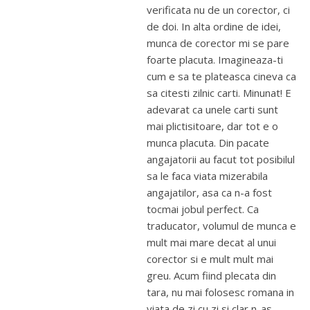
verificata nu de un corector, ci
de doi. In alta ordine de idei,
munca de corector mi se pare
foarte placuta. Imagineaza-ti
cum e sa te plateasca cineva ca
sa citesti zilnic carti. Minunat! E
adevarat ca unele carti sunt
mai plictisitoare, dar tot e o
munca placuta. Din pacate
angajatorii au facut tot posibilul
sa le faca viata mizerabila
angajatilor, asa ca n-a fost
tocmai jobul perfect. Ca
traducator, volumul de munca e
mult mai mare decat al unui
corector si e mult mult mai
greu. Acum fiind plecata din
tara, nu mai folosesc romana in
viata de zi cu zi si clar n-as