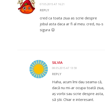
07.05.2015 AT 16:21
REPLY
cred ca toata ziua as scrie despre
jobul asta daca ar fi al meu. cred, nu-s
sigura 😛
SILVIA
08.05.2015 AT 13:59
REPLY
Haha, acum îmi dau seama că,
dacă nu mi-ar ocupa toată ziua,
aș vorbi sau scrie despre asta,
să știi. Chiar e interesant.