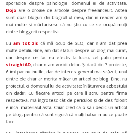
sporadice despre psihologie, domeniul ei de activitate.
Dojo
are o droaie de articole despre freelanceuit. Astea
sunt doar bloguri din blogroll-ul meu, dar în reader am și
mai multe și mărturisesc că nu știu cu ce se ocupă mulți
dintre bloggerii respectivi.
Eu
am tot zis
că mă ocup de SEO, dar n-am dat prea
multe detalii. Bine, am dat sfaturi despre un blog mai curat,
dar despre ce fac eu efectiv la lucru, cel puțin pentru
straightAD
, chiar n-am vorbit deloc. Și dacă din 7 proiecte,
6 îmi par nu inutile, dar de interes general mai scăzut, unul
dintre ele chiar ar merita măcar un articol pe blog. Bine, nu
proiectul, ci domeniul lui de activitate: înlăturarea azbestului
din cladiri. Cu fiecare articol pe care îl scriu pentru firma
respectivă, mă îngrozesc cât de periculos și de des folosit
e încă materialul ăsta. Chiar cred că o să-i dedic un articol
pe blog, pentru că sunt sigură că mulți habar n-au ce poate
face.