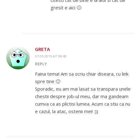
citesti cat de bine e la altii si cat de
gresit e aici 🙁
GRETA
07.05.2015 AT 08:40
REPLY
Faina tema! Am sa scriu chiar diseara, cu link
spre tine 🙂
Sporadic, eu am mai lasat sa transpara unele
chestii despre job-ul meu, dar ma gandeam
cumva ca as plictisi lumea. Acum ca stiu ca nu
e cazul, la atac, ostenii mei! :))