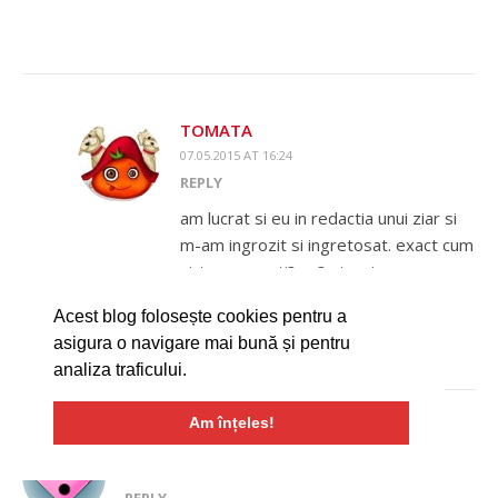
TOMATA
07.05.2015 AT 16:24
REPLY
am lucrat si eu in redactia unui ziar si
m-am ingrozit si ingretosat. exact cum
zici: e cu morti? nu? atunci nu ne
intereseaza. 🙁 trist de tot.
Acest blog folosește cookies pentru a
asigura o navigare mai bună și pentru
analiza traficului.
Am înțeles!
MIRUNA
07.05.2015 AT 15:14