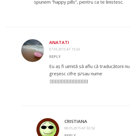
spunem “happy pills”, pentru ca te linistesc.
ANATATI
07.05.2015 AT 15:26
REPLY
Eu aș fi uimită să aflu că traducătorii nu
greșesc cifre și/sau nume
:)))))))))))))))))))))))))
CRISTIANA
08.05.2015 AT 02:52
REPLY