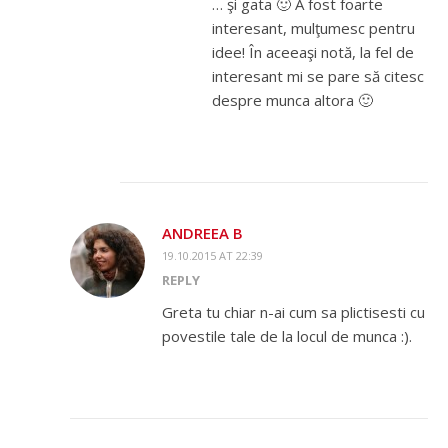
… şi gata 🙂 A fost foarte
interesant, mulţumesc pentru
idee! În aceeaşi notă, la fel de
interesant mi se pare să citesc
despre munca altora 🙂
ANDREEA B
19.10.2015 AT 22:39
REPLY
Greta tu chiar n-ai cum sa plictisesti cu
povestile tale de la locul de munca :).