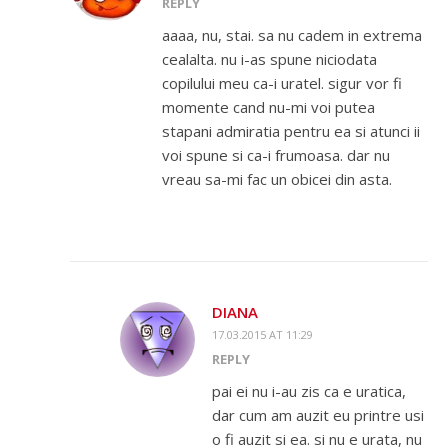
REPLY
aaaa, nu, stai. sa nu cadem in extrema
cealalta. nu i-as spune niciodata
copilului meu ca-i uratel. sigur vor fi
momente cand nu-mi voi putea
stapani admiratia pentru ea si atunci ii
voi spune si ca-i frumoasa. dar nu
vreau sa-mi fac un obicei din asta.
DIANA
17.03.2015 AT 11:29
REPLY
pai ei nu i-au zis ca e uratica,
dar cum am auzit eu printre usi
o fi auzit si ea. si nu e urata, nu