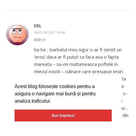
ERL
24.03.2015 AT 14:44
REPLY
ha-ha .. barbatul meu sigur s-ar fi simtit un
‘erou’ daca ar fi putut sa faca asa o fapta
mareata – sa-mi multumeasca poftele in
miezul noptii – culinare care presupun iesiri
din casa
bine, daca l-as fi trimis de o suta
de ori, s-ar fi plictisit si obosit sa faca atata
Acest blog folosește cookies pentru a
pe eroul, dar sigur-sigur la primele cerinte s-
asigura o navigare mai bună și pentru
ar fi simit ca cel mai grozav barbat care se
analiza traficului.
trezeste in mijlocul noptii pentru nevasta lui…
si se duce dupa niste covrigi la non-stopul din
Am înțeles!
colt