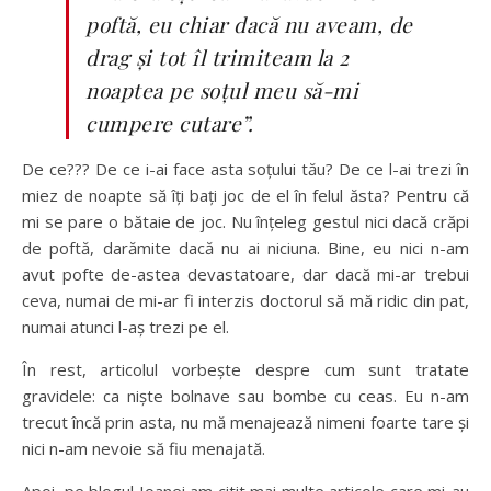
poftă, eu chiar dacă nu aveam, de
drag și tot îl trimiteam la 2
noaptea pe soțul meu să-mi
cumpere cutare”.
De ce??? De ce i-ai face asta soțului tău? De ce l-ai trezi în
miez de noapte să îți bați joc de el în felul ăsta? Pentru că
mi se pare o bătaie de joc. Nu înțeleg gestul nici dacă crăpi
de poftă, darămite dacă nu ai niciuna. Bine, eu nici n-am
avut pofte de-astea devastatoare, dar dacă mi-ar trebui
ceva, numai de mi-ar fi interzis doctorul să mă ridic din pat,
numai atunci l-aș trezi pe el.
În rest, articolul vorbește despre cum sunt tratate
gravidele: ca niște bolnave sau bombe cu ceas. Eu n-am
trecut încă prin asta, nu mă menajează nimeni foarte tare și
nici n-am nevoie să fiu menajată.