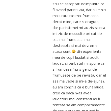
stiu ce asteptari neimplinite or
fi avand parintii aia, dar nu e nici
mai urata nici mai frumoasa
decat mine, care-s draguta,
dar parintii mei mi-au zis si inca
imi zic de muuuulte ori cat de
cea mai frumoasa, mai
desteapta si mai devreme
acasa sunt
din experienta
mea de copil laudat si adult
laudat, si barbatul imi spune ca-
s frumoasa (nu-s genul de
frumusete de pe revista, dar el
asa ma vede si mi-e de-ajuns),
eu am conchis ca e buna lauda.
cred ca daca n-as avea
laudatorii mei constanti as fi
tentata sa am comportamente
de cerut atentie, mai vad la