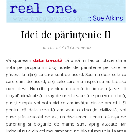
Idei de părințenie II
16.03.2015
/
18 Comments
Vă spuneam
data trecută
că o să-mi fac un obicei din a
nota pe propriu-mi blog ideile de părințenie pe care le
găsesc la alții și cu care sunt de acord. Sau, nu doar cele cu
care sunt de acord, ci și cele care mă inspiră să nu fac așa
cum citesc. Nu critic pe nimeni, nu mă duc în casa (a se citi
blogul) nimănui să-l trag de urechi sau să-i spun vreo două,
pur și simplu voi nota aici ce am învățat din ce-am citit. Și
pentru că data trecută am avut o discuție civilizată, voi
pune și în articolul de azi, un disclaimer. Pentru că nișa de
parenting și blogurile de mame sunt aprig atacate, iar
limbajul nu e din cel mai simpatic, pe blogul meu
țin foarte