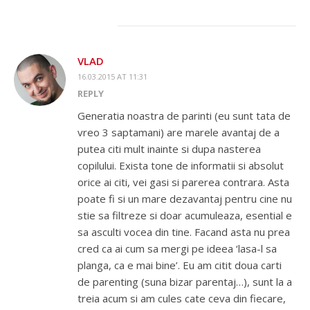
VLAD
16.03.2015 AT 11:31
REPLY
Generatia noastra de parinti (eu sunt tata de
vreo 3 saptamani) are marele avantaj de a
putea citi mult inainte si dupa nasterea
copilului. Exista tone de informatii si absolut
orice ai citi, vei gasi si parerea contrara. Asta
poate fi si un mare dezavantaj pentru cine nu
stie sa filtreze si doar acumuleaza, esential e
sa asculti vocea din tine. Facand asta nu prea
cred ca ai cum sa mergi pe ideea ‘lasa-l sa
planga, ca e mai bine’. Eu am citit doua carti
de parenting (suna bizar parentaj…), sunt la a
treia acum si am cules cate ceva din fiecare,