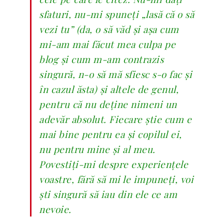
sfaturi, nu-mi spuneți „lasă că o să
vezi tu” (da, o să văd și așa cum
mi-am mai făcut mea culpa pe
blog și cum m-am contrazis
singură, n-o să mă sfiesc s-o fac și
în cazul ăsta) și altele de genul,
pentru că nu deține nimeni un
adevăr absolut. Fiecare știe cum e
mai bine pentru ea și copilul ei,
nu pentru mine și al meu.
Povestiți-mi despre experiențele
voastre, fără să mi le impuneți, voi
ști singură să iau din ele ce am
nevoie.