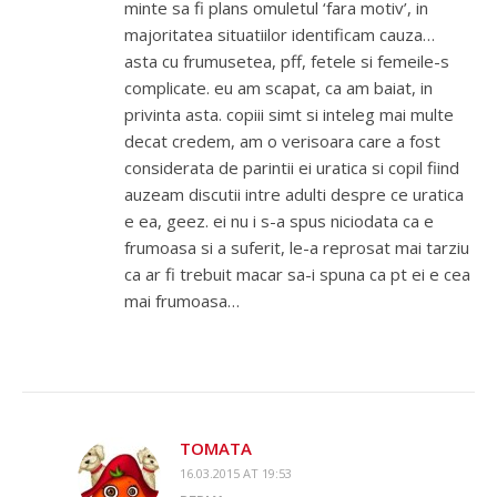
minte sa fi plans omuletul ‘fara motiv’, in
majoritatea situatiilor identificam cauza…
asta cu frumusetea, pff, fetele si femeile-s
complicate. eu am scapat, ca am baiat, in
privinta asta. copiii simt si inteleg mai multe
decat credem, am o verisoara care a fost
considerata de parintii ei uratica si copil fiind
auzeam discutii intre adulti despre ce uratica
e ea, geez. ei nu i s-a spus niciodata ca e
frumoasa si a suferit, le-a reprosat mai tarziu
ca ar fi trebuit macar sa-i spuna ca pt ei e cea
mai frumoasa…
TOMATA
16.03.2015 AT 19:53