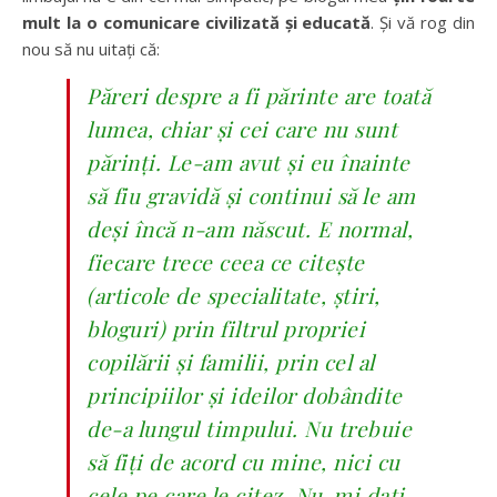
mult la o comunicare civilizată și educată
. Și vă rog din
nou să nu uitați că:
Păreri despre a fi părinte are toată
lumea, chiar și cei care nu sunt
părinți. Le-am avut și eu înainte
să fiu gravidă și continui să le am
deși încă n-am născut. E normal,
fiecare trece ceea ce citește
(articole de specialitate, știri,
bloguri) prin filtrul propriei
copilării și familii, prin cel al
principiilor și ideilor dobândite
de-a lungul timpului. Nu trebuie
să fiți de acord cu mine, nici cu
cele pe care le citez. Nu-mi dați