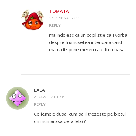
TOMATA
17.03.2015 AT 22:11
REPLY
ma indoiesc ca un copil stie ca-i vorba
despre frumusetea interioara cand
mama ii spune mereu ca e frumoasa.
LALA
20.03.2015 AT 11:34
REPLY
Ce femeie dusa, cum sa il trezeste pe bietul
om numai asa de-a lela??