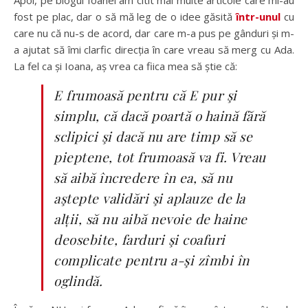
Apoi, pe blogul Ioanei am citit mai multe articole care mi-au
fost pe plac, dar o să mă leg de o idee găsită
într-unul
cu
care nu că nu-s de acord, dar care m-a pus pe gânduri și m-
a ajutat să îmi clarfic direcția în care vreau să merg cu Ada.
La fel ca și Ioana, aș vrea ca fiica mea să știe că:
E frumoasă pentru că E pur şi
simplu, că dacă poartă o haină fără
sclipici şi dacă nu are timp să se
pieptene, tot frumoasă va fi. Vreau
să aibă încredere în ea, să nu
aştepte validări şi aplauze de la
alții, să nu aibă nevoie de haine
deosebite, farduri şi coafuri
complicate pentru a-şi zîmbi în
oglindă.