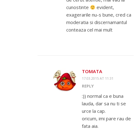
cunostinte
evident,
exagerarile nu-s bune, cred ca
moderatia si discernamantul
conteaza cel mai mult
TOMATA
17.03.2015 AT 11:31
REPLY
:)) normal ca e buna
lauda, dar sa nu ti se
urce la cap.
oricum, imi pare rau de
fata aia.