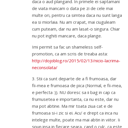
daca o aud plangand. In primele ei saptamani
de viata mancam o data pe zi de cele mai
multe ori, pentru ca simtea daca nu sunt langa
ea si miorlaia. Nu am crapat, mai ciuguleam
cum puteam, dar nu am lasat-o singura. Chiar
nu pot inghiti mancare, daca plange.
Imi permit sa fac un shameless self-
promotion, ca am scris de treaba asta:
http://dojoblog.ro/2015/02/13/nicio-lacrima-
neconsolata/
3. Stii ca sunt departe de a fi frumoasa, dar
fii-mea e frumoasa de pica (Normal, e fii-mea,
e perfecta :)). NU doresc sa ii bag in cap ca
frumusetea e importanta, ca nu este, dar nu
ma pot abtine. Ma mir toata ziua cat e de
frumoasa si-i zic si ei. Acu’ e drept ca inca nu
intelege multe, poate ma mai abtin in viitor. Ii
spun insa in fiecare seara, cand o culc, ca este