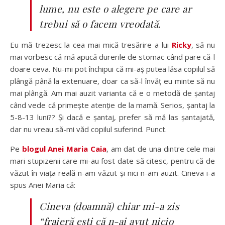
lume, nu este o alegere pe care ar
trebui să o facem vreodată.
Eu mă trezesc la cea mai mică tresărire a lui
Ricky
, să nu
mai vorbesc că mă apucă durerile de stomac când pare că-l
doare ceva. Nu-mi pot închipui că mi-aș putea lăsa copilul să
plângă până la extenuare, doar ca să-l învăț eu minte să nu
mai plângă. Am mai auzit varianta că e o metodă de șantaj
când vede că primește atenție de la mamă. Serios, șantaj la
5-8-13 luni?? Și dacă e șantaj, prefer să mă las șantajată,
dar nu vreau să-mi văd copilul suferind. Punct.
Pe
blogul Anei Maria Caia
, am dat de una dintre cele mai
mari stupizenii care mi-au fost date să citesc, pentru că de
văzut în viața reală n-am văzut și nici n-am auzit. Cineva i-a
spus Anei Maria că:
Cineva (doamnă) chiar mi-a zis
“fraieră ești că n-ai avut nicio