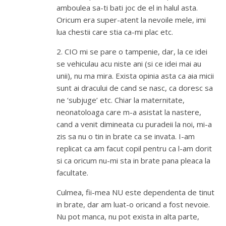
amboulea sa-ti bati joc de el in halul asta.
Oricum era super-atent la nevoile mele, imi
lua chestii care stia ca-mi plac etc.
2. CIO mi se pare o tampenie, dar, la ce idei
se vehiculau acu niste ani (si ce idei mai au
unii), nu ma mira. Exista opinia asta ca aia micii
sunt ai dracului de cand se nasc, ca doresc sa
ne ‘subjuge’ etc. Chiar la maternitate,
neonatoloaga care m-a asistat la nastere,
cand a venit dimineata cu puradeii la noi, mi-a
zis sa nu o tin in brate ca se invata. I-am
replicat ca am facut copil pentru ca l-am dorit
si ca oricum nu-mi sta in brate pana pleaca la
facultate.
Culmea, fii-mea NU este dependenta de tinut
in brate, dar am luat-o oricand a fost nevoie.
Nu pot manca, nu pot exista in alta parte,