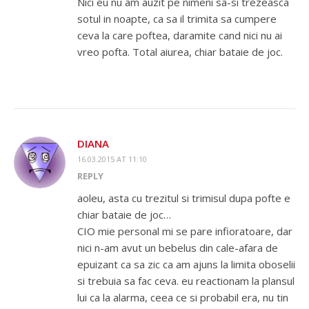
Nici eu nu am auzit pe nimeni sa-si trezeasca
sotul in noapte, ca sa il trimita sa cumpere
ceva la care poftea, daramite cand nici nu ai
vreo pofta. Total aiurea, chiar bataie de joc.
DIANA
16.03.2015 AT 11:10
REPLY
aoleu, asta cu trezitul si trimisul dupa pofte e
chiar bataie de joc…
CIO mie personal mi se pare infioratoare, dar
nici n-am avut un bebelus din cale-afara de
epuizant ca sa zic ca am ajuns la limita oboselii
si trebuia sa fac ceva. eu reactionam la plansul
lui ca la alarma, ceea ce si probabil era, nu tin