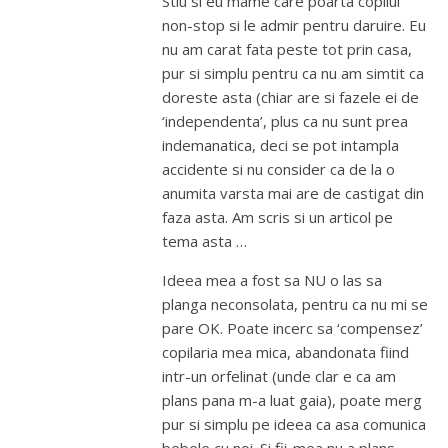
Stiu si eu mame care poarta copilul
non-stop si le admir pentru daruire. Eu
nu am carat fata peste tot prin casa,
pur si simplu pentru ca nu am simtit ca
doreste asta (chiar are si fazele ei de
‘independenta’, plus ca nu sunt prea
indemanatica, deci se pot intampla
accidente si nu consider ca de la o
anumita varsta mai are de castigat din
faza asta. Am scris si un articol pe
tema asta …
Ideea mea a fost sa NU o las sa
planga neconsolata, pentru ca nu mi se
pare OK. Poate incerc sa ‘compensez’
copilaria mea mica, abandonata fiind
intr-un orfelinat (unde clar e ca am
plans pana m-a luat gaia), poate merg
pur si simplu pe ideea ca asa comunica