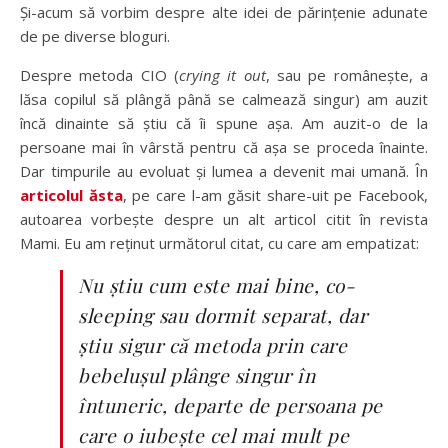
Și-acum să vorbim despre alte idei de părințenie adunate
de pe diverse bloguri.
Despre metoda CIO (
crying it out
, sau pe românește, a
lăsa copilul să plângă până se calmează singur) am auzit
încă dinainte să știu că îi spune așa. Am auzit-o de la
persoane mai în vârstă pentru că așa se proceda înainte.
Dar timpurile au evoluat și lumea a devenit mai umană. În
articolul ăsta
, pe care l-am găsit share-uit pe Facebook,
autoarea vorbește despre un alt articol citit în revista
Mami. Eu am reținut următorul citat, cu care am empatizat:
Nu știu cum este mai bine, co-
sleeping sau dormit separat, dar
știu sigur că metoda prin care
bebelușul plânge singur în
întuneric, departe de persoana pe
care o iubește cel mai mult pe