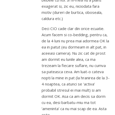
bebele cu noi. Si fii-mea nu a plans
exagerat si, zic eu, niciodata fara
motiv (dureri de burtica, oboseala,
caldura etc.)
Deci CIO cade clar din orice ecuatie.
Acum facem si co-bedding, pentru ca,
de la 4 luni nu prea mai adormea OK la
ea in patut (eu dormeam in alt pat, in
aceeasi camera). Nu zic cat de prost
am dormit eu lunile alea, ca ma
trezeam la fiecare suflare, nu cumva
sa pateasca ceva. Am luat-o cateva
nopti la mine in pat (la hranirea de la 3-
4 noaptea, ca atunci se ‘activa’
probabil stresul ei mai mult) si am
dormit OK. Asa ca am decis sa dorm
cu ea, desi barbatu-miu ma tot
‘ameninta’ ca nu mai scap de ea. Asta
este…