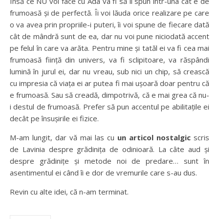
Însă ce NU voi face cu Ada va fi să îi spun într-una cât e de
frumoasă și de perfectă. Îi voi lăuda orice realizare pe care
o va avea prin propriile-i puteri, îi voi spune de fiecare dată
cât de mândră sunt de ea, dar nu voi pune niciodată accent
pe felul în care va arăta. Pentru mine și tatăl ei va fi cea mai
frumoasă ființă din univers, va fi sclipitoare, va răspândi
lumină în jurul ei, dar nu vreau, sub nici un chip, să crească
cu impresia că viața ei ar putea fi mai ușoară doar pentru că
e frumoasă. Sau să creadă, dimpotrivă, că e mai grea că nu-
i destul de frumoasă. Prefer să pun accentul pe abilitațile ei
decât pe însușirile ei fizice.
M-am lungit, dar vă mai las cu
un articol nostalgic
scris
de Lavinia despre grădinița de odinioară. La câte aud și
despre grădinițe și metode noi de predare… sunt în
asentimentul ei când îi e dor de vremurile care s-au dus.
Revin cu alte idei, că n-am terminat.