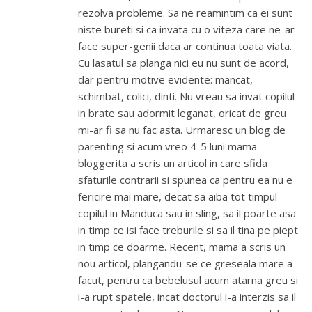
rezolva probleme. Sa ne reamintim ca ei sunt
niste bureti si ca invata cu o viteza care ne-ar
face super-genii daca ar continua toata viata.
Cu lasatul sa planga nici eu nu sunt de acord,
dar pentru motive evidente: mancat,
schimbat, colici, dinti. Nu vreau sa invat copilul
in brate sau adormit leganat, oricat de greu
mi-ar fi sa nu fac asta. Urmaresc un blog de
parenting si acum vreo 4-5 luni mama-
bloggerita a scris un articol in care sfida
sfaturile contrarii si spunea ca pentru ea nu e
fericire mai mare, decat sa aiba tot timpul
copilul in Manduca sau in sling, sa il poarte asa
in timp ce isi face treburile si sa il tina pe piept
in timp ce doarme. Recent, mama a scris un
nou articol, plangandu-se ce greseala mare a
facut, pentru ca bebelusul acum atarna greu si
i-a rupt spatele, incat doctorul i-a interzis sa il