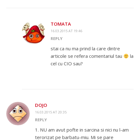
TOMATA
16.03.2015 AT 19:46
REPLY
stai ca nu ma prind la care dintre
articole se refera comentariul tau
la
cel cu CIO sau?
DOJO
16.03.2015 AT 20:35
REPLY
1. NU am avut pofte in sarcina si nici nu l-am
terorizat pe barbatu-miu. Mi se pare