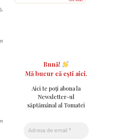
view books
),
ei
Bună!
Mă bucur că ești aici.
Aici te poți abona la
Newsletter-ul
săptămânal al Tomatei
un