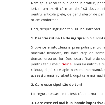
I-am spus Ancăi că pun ideea în drafturi, pen
ieri, m-am trezit că n-am chef să dezvolt n
pentru articole grele, de genul ideilor de pa
m-am conformat.
Deci, despre îngrijirea tenului, în 9 întrebări:
1. Descrie rutina ta de îngrijire în 5 cuvint
5 cuvinte e întotdeauna prea puțin pentru 
machiată niciodată, nici dacă crăp de somn.
demachierea ochilor. Deci, seara, înaine de duș
pentru tenul meu:
Doina
, emulsia nutritivă 
călduța, după care aplic o cremă hidratantă.
aceeași cremă hidratantă, după care mă machi
2. Care este tipul tău de ten?
La singura testare, mi-a iesit că e normal, dar 
3. Care este cel mai bun inamic împotriva 