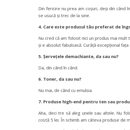
Din fericire nu prea am coșuri, deși din când î
se usucă și trec de la sine.
4. Care este produsul tău preferat de îngri
Nu cred că am folosit nici un produs mai mult
și e absolut fabuloasă. Curăță excepțional fața
5. Șervețele demachiante, da sau nu?
Da, din când în când.
6. Toner, da sau nu?
Nu mai, de când cu emulsia.
7. Produse high-end pentru ten sau produ
Aha, deci tre să aleg unele sau altele. Nu f
costă 5 lei. În schimb am câteva produse de m