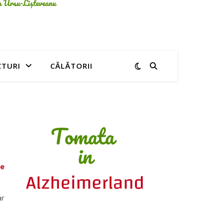
CTURI
CĂLĂTORII
re
ar