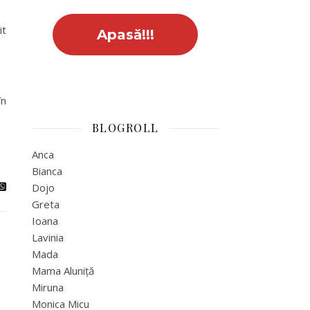
it
în
BLOGROLL
Anca
Bianca
Dojo
Greta
Ioana
Lavinia
Mada
Mama Aluniță
Miruna
Monica Micu