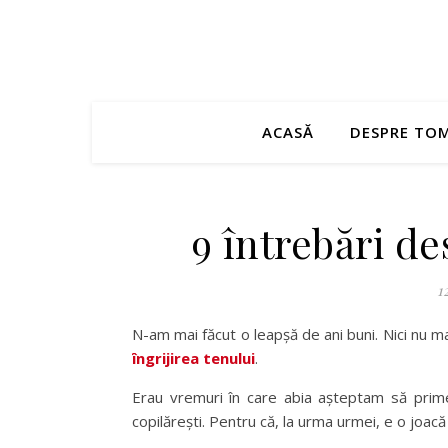
ACASĂ
DESPRE TO
9 întrebări de
1
N-am mai făcut o leapșă de ani buni. Nici nu ma
îngrijirea tenului
.
Erau vremuri în care abia așteptam să prime
copilărești. Pentru că, la urma urmei, e o joacă 