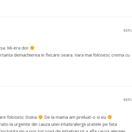
REP
psa. Mi-era dor
ortanta demachierea in fiecare seara. Vara mai folosesc crema cu
REP
care folosesc Doina
De la mama am preluat-o si eu
to la urgente din cauza unei iritatii/alergii uratele pe fata
torita mi-a pus tot soiul de intrebari pt a afla cauza alergiei