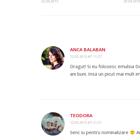
22.04.2015
20.04.201
ANCA BALABAN
12.03.2015 AT 11:27
Dragut! Si eu folosesc emulsia D
ani buni. Insa un picut mai mult i
TEODORA
12.03.2015 AT 21:21
Senc iu pentru nominalizare
Am