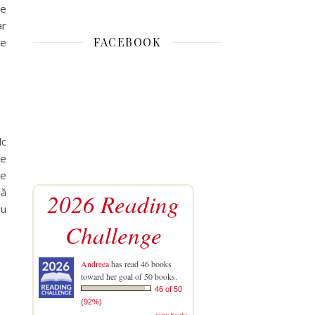
le
ar
FACEBOOK
de
lc
te
ie
pă
2026 Reading
cu
Challenge
Andreea
has read 46 books
toward her goal of 50 books.
46 of 50
(92%)