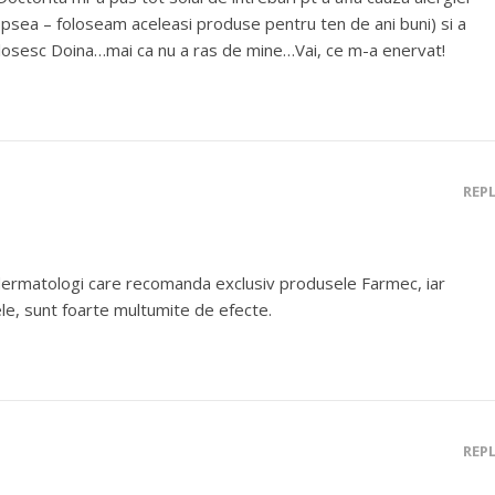
vopsea – foloseam aceleasi produse pentru ten de ani buni) si a
olosesc Doina…mai ca nu a ras de mine…Vai, ce m-a enervat!
REP
dermatologi care recomanda exclusiv produsele Farmec, iar
le, sunt foarte multumite de efecte.
REP