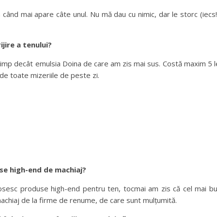
n când mai apare câte unul. Nu mă dau cu nimic, dar le storc (iecs!
jire a tenului?
 timp decât emulsia Doina de care am zis mai sus. Costă maxim 5 l
 de toate mizeriile de peste zi.
se high-end de machiaj?
olosesc produse high-end pentru ten, tocmai am zis că cel mai b
achiaj de la firme de renume, de care sunt mulțumită.