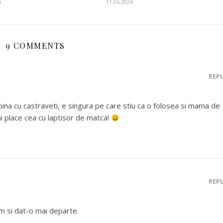
6
11.06.2024
9 COMMENTS
REP
oina cu castraveti, e singura pe care stiu ca o folosea si mama de
mi place cea cu laptisor de matca!
REP
 si dat-o mai departe.