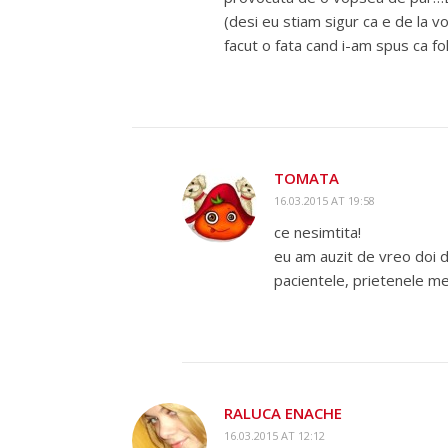
(desi eu stiam sigur ca e de la 
facut o fata cand i-am spus ca f
TOMATA
16.03.2015 AT 19:58
ce nesimtita!
eu am auzit de vreo doi 
pacientele, prietenele me
RALUCA ENACHE
16.03.2015 AT 12:12