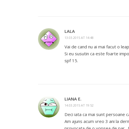
LALA
13.03.2015 AT 14:48
Vai de cand nu ai mai facut o lea
Si eu susutin ca este foarte imp
spf 15.
LIANA E.
14.03.2015 AT 19:52
Deci iata ca mai sunt persoane 
Am ajuns acum vreo 3 ani la derma
provocata de o vopsea de par…Doc