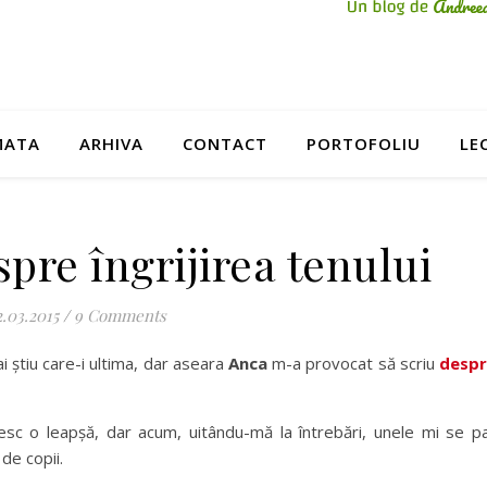
MATA
ARHIVA
CONTACT
PORTOFOLIU
LE
spre îngrijirea tenului
2.03.2015
/
9 Comments
i știu care-i ultima, dar aseara
Anca
m-a provocat să scriu
desp
sc o leapșă, dar acum, uitându-mă la întrebări, unele mi se p
de copii.