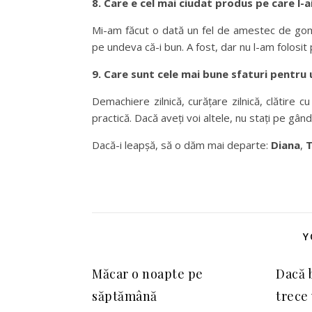
8. Care e cel mai ciudat produs pe care l-ai
Mi-am făcut o dată un fel de amestec de gom
pe undeva că-i bun. A fost, dar nu l-am folosit 
9. Care sunt cele mai bune sfaturi pentru
Demachiere zilnică, curățare zilnică, clătire 
practică. Dacă aveți voi altele, nu stați pe gându
Dacă-i leapșă, să o dăm mai departe:
Diana
,
Y
Măcar o noapte pe
Dacă 
săptămână
trece 