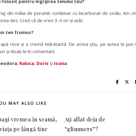
 folosit pentru îngrijirea tenului tău?
aj din mălai de porumb combinat cu bicarbonat de sodiu. Am cit
prea des. Cred că de vreo 3-4 ori și atât.
 un ten frumos?
cu apă rece și o cremă hidratantă. De astea știu, pe astea le pun 
ri și lăsați-le în comentarii.
Teodora
,
Raluca
,
Doris
și
Ioana
.
OU MAY ALSO LIKE
bagi vremea în seamă,
Ați aflat deja de
viața pe lângă tine
“glimmers”?