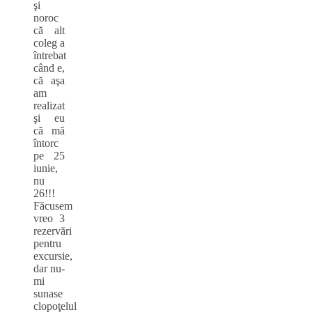
şi
noroc
că alt
coleg a
întrebat
când e,
că aşa
am
realizat
şi eu
că mă
întorc
pe 25
iunie,
nu
26!!!
Făcusem
vreo 3
rezervări
pentru
excursie,
dar nu-
mi
sunase
clopoţelul