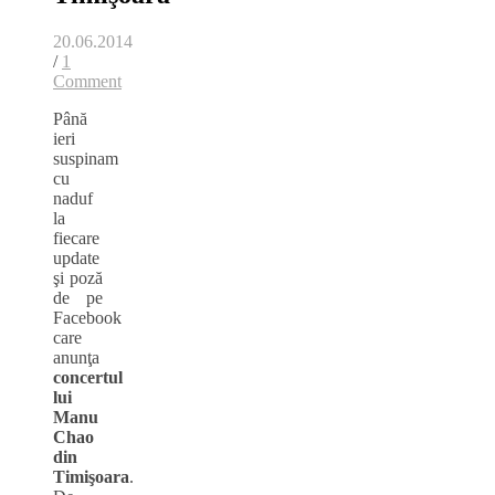
20.06.2014
/
1
Comment
Până
ieri
suspinam
cu
naduf
la
fiecare
update
şi poză
de pe
Facebook
care
anunţa
concertul
lui
Manu
Chao
din
Timişoara
.