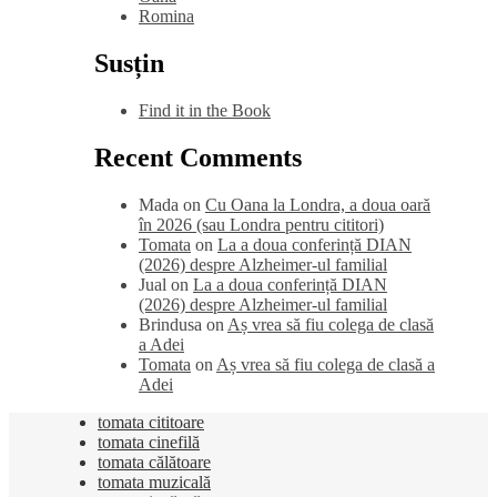
Romina
Susțin
Find it in the Book
Recent Comments
Mada
on
Cu Oana la Londra, a doua oară
în 2026 (sau Londra pentru cititori)
Tomata
on
La a doua conferință DIAN
(2026) despre Alzheimer-ul familial
Jual
on
La a doua conferință DIAN
(2026) despre Alzheimer-ul familial
Brindusa
on
Aș vrea să fiu colega de clasă
a Adei
Tomata
on
Aș vrea să fiu colega de clasă a
Adei
tomata cititoare
tomata cinefilă
tomata călătoare
tomata muzicală