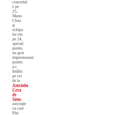
concertul
e pe
25,
Manu
Chao
şi
echipa
lui vin
pe 24,
special
pentru
un gest
impresionant:
pentru
a-i
întâlni
pe cei
de la
Asociaţia
Ceva
de
Spus
,
asociaţie
cu care
Plai