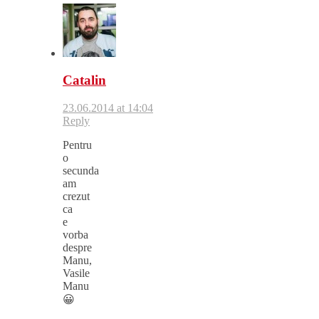
Catalin
23.06.2014 at 14:04
Reply
Pentru
o
secunda
am
crezut
ca
e
vorba
despre
Manu,
Vasile
Manu
😀