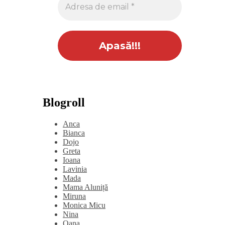
Blogroll
Anca
Bianca
Dojo
Greta
Ioana
Lavinia
Mada
Mama Aluniță
Miruna
Monica Micu
Nina
Oana