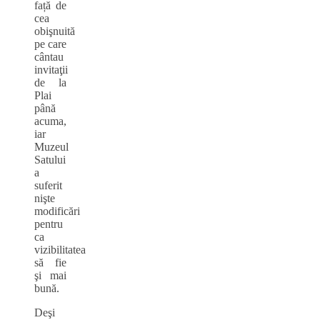
față de
cea
obişnuită
pe care
cântau
invitaţii
de la
Plai
până
acuma,
iar
Muzeul
Satului
a
suferit
nişte
modificări
pentru
ca
vizibilitatea
să fie
şi mai
bună.
Deşi