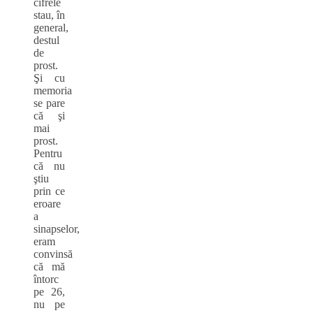
cifrele
stau, în
general,
destul
de
prost.
Şi cu
memoria
se pare
că şi
mai
prost.
Pentru
că nu
ştiu
prin ce
eroare
a
sinapselor,
eram
convinsă
că mă
întorc
pe 26,
nu pe