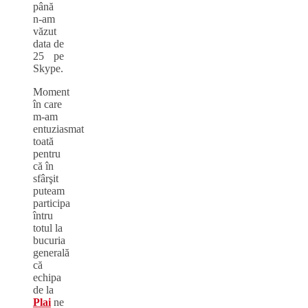
până
n-am
văzut
data de
25 pe
Skype.
Moment
în care
m-am
entuziasmat
toată
pentru
că în
sfârşit
puteam
participa
întru
totul la
bucuria
generală
că
echipa
de la
Plai
ne