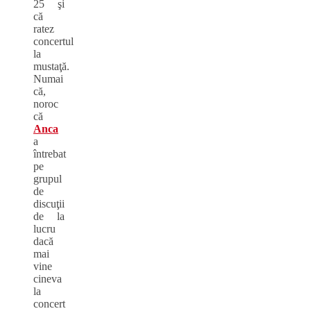
25 şi
că
ratez
concertul
la
mustaţă.
Numai
că,
noroc
că
Anca
a
întrebat
pe
grupul
de
discuţii
de la
lucru
dacă
mai
vine
cineva
la
concert