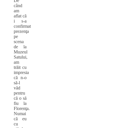
De
când
am
aflat că
i s-a
confirmat
prezenţa
pe
scena
de la
Muzeul
Satului,
am
trăit cu
impresia
că n-o
să-l
văd
pentru
că o să
fiu la
Florenţa.
Numai
că eu
cu