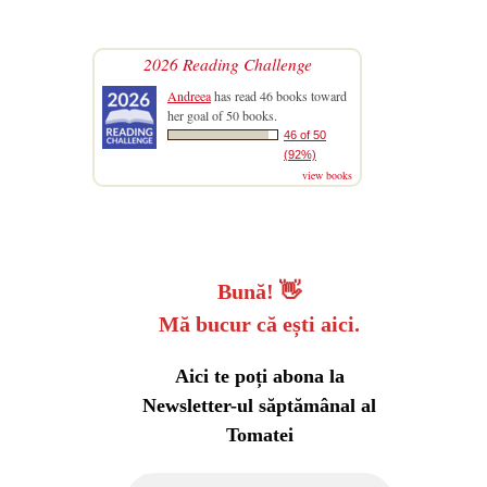
2026 Reading Challenge
Andreea
has read 46 books toward
her goal of 50 books.
46 of 50
(92%)
view books
Bună!
👋
Mă bucur că ești aici.
Aici te poți abona la
Newsletter-ul săptămânal al
Tomatei