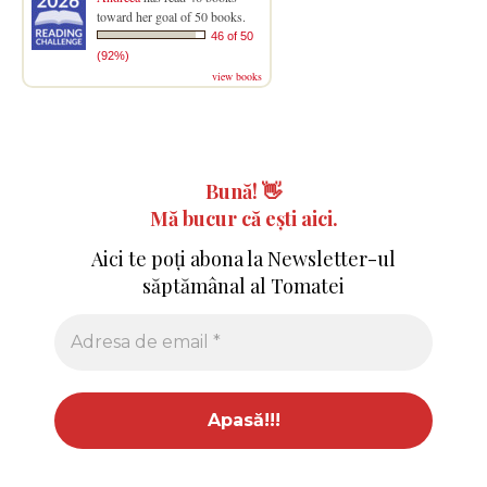
toward her goal of 50 books.
46 of 50
(92%)
view books
Bună!
👋
Mă bucur că ești aici.
Aici te poți abona la Newsletter-ul
săptămânal al Tomatei