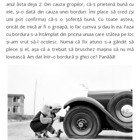
anul ăsta deja 2. Din cauza gropilor, că-s prietenă bună cu
ele, și-o dată din cauza unei borduri. Îmi place să cred (și
unii pot confirma) că-s o șoferiță bună. Cu toate astea,
oricât de mică ar fi o groapă, io fac cumva și dau în ea. Faza
cu bordura s-a întâmplat din pricina unuia care stătea pe loc
și-am vrut să-l ocolesc. Numai că fix atunci s-a gândit să
plece și el, așa că a trebuit să bruschez mașina să nu mă
lovească. Am dat într-o bordură și ghici ce? Panăăă!