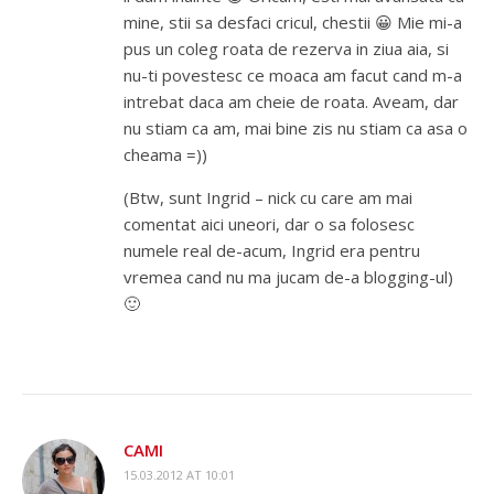
mine, stii sa desfaci cricul, chestii 😀 Mie mi-a
pus un coleg roata de rezerva in ziua aia, si
nu-ti povestesc ce moaca am facut cand m-a
intrebat daca am cheie de roata. Aveam, dar
nu stiam ca am, mai bine zis nu stiam ca asa o
cheama =))
(Btw, sunt Ingrid – nick cu care am mai
comentat aici uneori, dar o sa folosesc
numele real de-acum, Ingrid era pentru
vremea cand nu ma jucam de-a blogging-ul)
🙂
CAMI
15.03.2012 AT 10:01