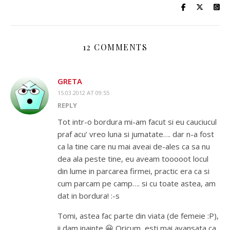
12 COMMENTS
GRETA
15.03.2012 AT 09:55
REPLY
Tot intr-o bordura mi-am facut si eu cauciucul
praf acu’ vreo luna si jumatate…. dar n-a fost
ca la tine care nu mai aveai de-ales ca sa nu
dea ala peste tine, eu aveam tooooot locul
din lume in parcarea firmei, practic era ca si
cum parcam pe camp…. si cu toate astea, am
dat in bordura! :-s
Tomi, astea fac parte din viata (de femeie :P),
ii dam inainte 😀 Oricum, esti mai avansata ca