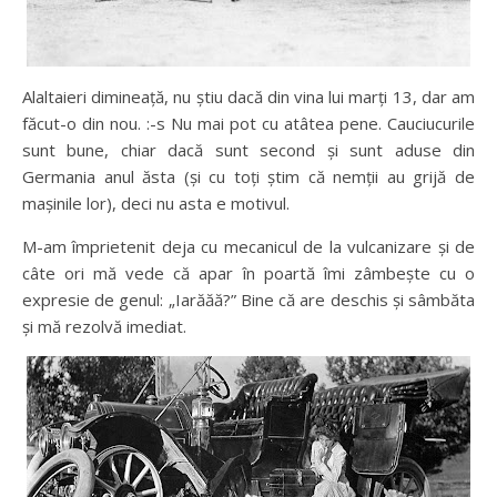
Alaltaieri dimineață, nu știu dacă din vina lui marți 13, dar am
făcut-o din nou. :-s Nu mai pot cu atâtea pene. Cauciucurile
sunt bune, chiar dacă sunt second și sunt aduse din
Germania anul ăsta (și cu toți știm că nemții au grijă de
mașinile lor), deci nu asta e motivul.
M-am împrietenit deja cu mecanicul de la vulcanizare și de
câte ori mă vede că apar în poartă îmi zâmbește cu o
expresie de genul: „Iarăăă?” Bine că are deschis și sâmbăta
și mă rezolvă imediat.