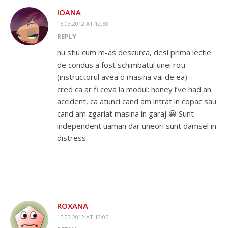
IOANA
15.03.2012 AT 12:58
REPLY
nu stiu cum m-as descurca, desi prima lectie
de condus a fost schimbatul unei roti
(instructorul avea o masina vai de ea)
cred ca ar fi ceva la modul: honey i’ve had an
accident, ca atunci cand am intrat in copac sau
cand am zgariat masina in garaj 😀 Sunt
independent uaman dar uneori sunt damsel in
distress.
ROXANA
15.03.2012 AT 13:05