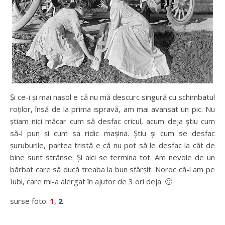
Și ce-i și mai nasol e că nu mă descurc singură cu schimbatul
roților, însă de la prima ispravă, am mai avansat un pic. Nu
știam nici măcar cum să desfac cricul, acum deja știu cum
să-l pun și cum sa ridic mașina. Știu și cum se desfac
șuruburile, partea tristă e că nu pot să le desfac la cât de
bine sunt strânse. Și aici se termina tot. Am nevoie de un
bărbat care să ducă treaba la bun sfârșit. Noroc că-l am pe
Iubi, care mi-a alergat în ajutor de 3 ori deja. 🙂
surse foto:
1
,
2