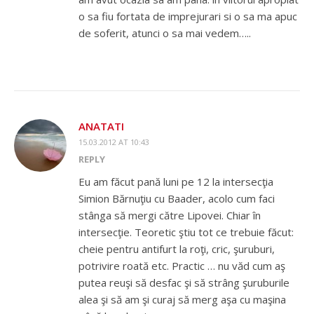
o sa fiu fortata de imprejurari si o sa ma apuc
de soferit, atunci o sa mai vedem…..
ANATATI
15.03.2012 AT 10:43
REPLY
Eu am făcut pană luni pe 12 la intersecţia
Simion Bărnuţiu cu Baader, acolo cum faci
stânga să mergi către Lipovei. Chiar în
intersecţie. Teoretic ştiu tot ce trebuie făcut:
cheie pentru antifurt la roţi, cric, şuruburi,
potrivire roată etc. Practic … nu văd cum aş
putea reuşi să desfac şi să strâng şuruburile
alea şi să am şi curaj să merg aşa cu maşina