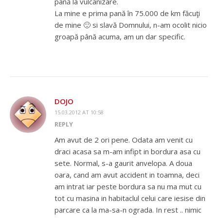
până la vulcanizare.
La mine e prima pană în 75.000 de km făcuţi
de mine 🙂 si slavă Domnului, n-am ocolit nicio
groapă până acuma, am un dar specific.
DOJO
15.03.2012 AT 10:58
REPLY
Am avut de 2 ori pene. Odata am venit cu
draci acasa sa m-am infipt in bordura asa cu
sete. Normal, s-a gaurit anvelopa. A doua
oara, cand am avut accident in toamna, deci
am intrat iar peste bordura sa nu ma mut cu
tot cu masina in habitaclul celui care iesise din
parcare ca la ma-sa-n ograda. In rest .. nimic