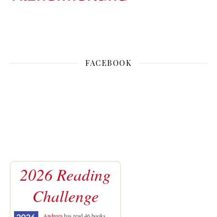
FACEBOOK
2026 Reading
Challenge
Andreea
has read 46 books