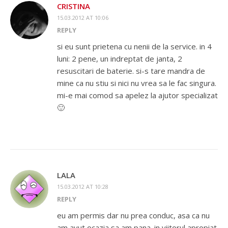
CRISTINA
15.03.2012 AT 10:06
REPLY
si eu sunt prietena cu nenii de la service. in 4
luni: 2 pene, un indreptat de janta, 2
resuscitari de baterie. si-s tare mandra de
mine ca nu stiu si nici nu vrea sa le fac singura.
mi-e mai comod sa apelez la ajutor specializat
🙂
LALA
15.03.2012 AT 10:28
REPLY
eu am permis dar nu prea conduc, asa ca nu
am avut ocazia sa am pana. in viitorul apropiat