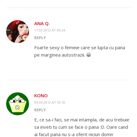
ANA Q.
17.03.2012 AT 09:24
REPLY
Foarte sexy o femeie care se lupta cu pana
pe marginea autostrazii. 😀
KONO
09.04.2012 AT 10:10
REPLY
E, ce sa-i faci, se mai intampla, de acu trebuie
sa inveti tu cum se face o pana :D. Oare cand
ai facut pana nu s-a oferit niciun domn