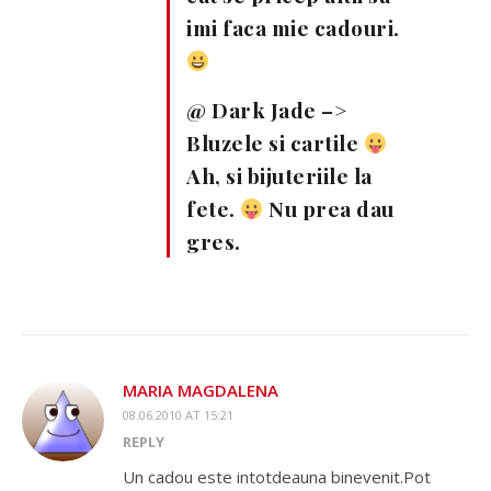
imi faca mie cadouri.
@ Dark Jade –>
Bluzele si cartile
Ah, si bijuteriile la
fete.
Nu prea dau
gres.
MARIA MAGDALENA
08.06.2010 AT 15:21
REPLY
Un cadou este intotdeauna binevenit.Pot