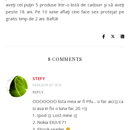
aveţi cel puţin 5 produse într-o listă de cadouri şi să aveţi
peste 18 ani. Pe 10 iunie aflaţi cine face sex protejat pe
gratis timp de 2 ani. Baftă!
8 COMMENTS
STEFY
04.06.2010 AT 13:51
REPLY
OOOOOOO lista mea ar fi Pfu… o fac aici:)) ca
si asa in fix o luna fac 20 =))
1. Ipod :(( Lost mine :((
2. Nokia E63/E71
3. Ebook reader