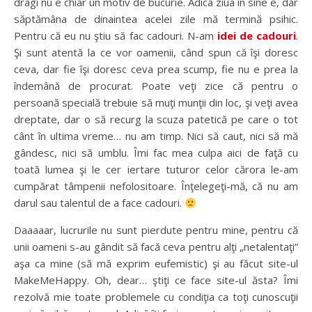
dragi nu e chiar un motiv de bucurie. Adica ziua în sine e, dar
săptămâna de dinaintea acelei zile mă termină psihic.
Pentru că eu nu ştiu să fac cadouri. N-am
idei de cadouri
.
Şi sunt atentă la ce vor oamenii, când spun că îşi doresc
ceva, dar fie îşi doresc ceva prea scump, fie nu e prea la
îndemână de procurat. Poate veţi zice că pentru o
persoană specială trebuie să muţi munţii din loc, şi veţi avea
dreptate, dar o să recurg la scuza patetică pe care o tot
cânt în ultima vreme… nu am timp. Nici să caut, nici să mă
gândesc, nici să umblu. Îmi fac mea culpa aici de faţă cu
toată lumea şi le cer iertare tuturor celor cărora le-am
cumpărat tâmpenii nefolositoare. Înţelegeţi-mă, că nu am
darul sau talentul de a face cadouri.
Daaaaar, lucrurile nu sunt pierdute pentru mine, pentru că
unii oameni s-au gândit să facă ceva pentru alţi „netalentaţi”
aşa ca mine (să mă exprim eufemistic) şi au făcut site-ul
MakeMeHappy. Oh, dear… ştiţi ce face site-ul ăsta? Îmi
rezolvă mie toate problemele cu condiţia ca toţi cunoscuţii