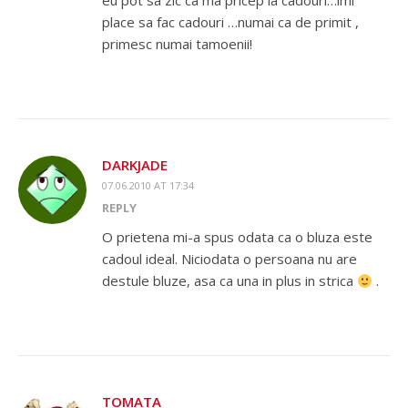
eu pot sa zic ca ma pricep la cadouri…imi
place sa fac cadouri …numai ca de primit ,
primesc numai tamoenii!
DARKJADE
07.06.2010 AT 17:34
REPLY
O prietena mi-a spus odata ca o bluza este
cadoul ideal. Niciodata o persoana nu are
destule bluze, asa ca una in plus in strica
.
TOMATA