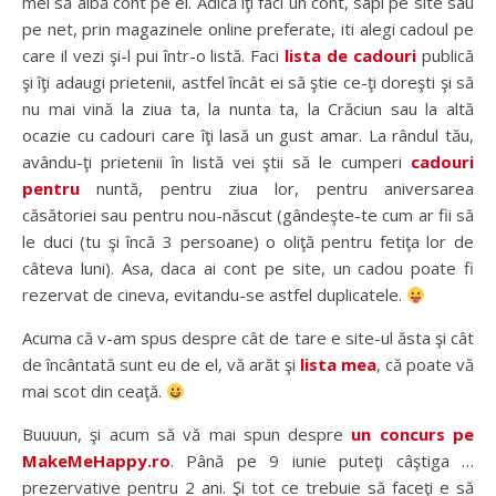
mei să aibă cont pe el. Adică îţi faci un cont, sapi pe site sau
pe net, prin magazinele online preferate, iti alegi cadoul pe
care il vezi şi-l pui într-o listă. Faci
lista de cadouri
publică
şi îţi adaugi prietenii, astfel încât ei să ştie ce-ţi doreşti şi să
nu mai vină la ziua ta, la nunta ta, la Crăciun sau la altă
ocazie cu cadouri care îţi lasă un gust amar. La rândul tău,
avându-ţi prietenii în listă vei ştii să le cumperi
cadouri
pentru
nuntă, pentru ziua lor, pentru aniversarea
căsătoriei sau pentru nou-născut (gândeşte-te cum ar fii să
le duci (tu şi încă 3 persoane) o oliţă pentru fetiţa lor de
câteva luni). Asa, daca ai cont pe site, un cadou poate fi
rezervat de cineva, evitandu-se astfel duplicatele.
Acuma că v-am spus despre cât de tare e site-ul ăsta şi cât
de încântată sunt eu de el, vă arăt şi
lista mea
, că poate vă
mai scot din ceaţă.
Buuuun, şi acum să vă mai spun despre
un concurs pe
MakeMeHappy.ro
. Până pe 9 iunie puteţi câştiga …
prezervative pentru 2 ani. Şi tot ce trebuie să faceţi e să