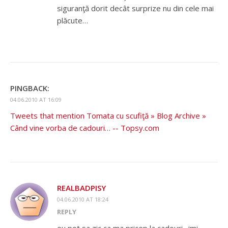
siguranţă dorit decât surprize nu din cele mai
plăcute…
PINGBACK:
04.06.2010 AT 16:09
Tweets that mention Tomata cu scufiţă » Blog Archive »
Când vine vorba de cadouri… -- Topsy.com
REALBADPISY
04.06.2010 AT 18:24
REPLY