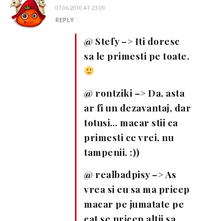
07.06.2010 AT 23:09
REPLY
@ Stefy –> Iti doresc
sa le primesti pe toate.
@ rontziki –> Da, asta
ar fi un dezavantaj, dar
totusi… macar stii ca
primesti ce vrei, nu
tampenii. :))
@ realbadpisy –> As
vrea si eu sa ma pricep
macar pe jumatate pe
cat se pricep altii sa