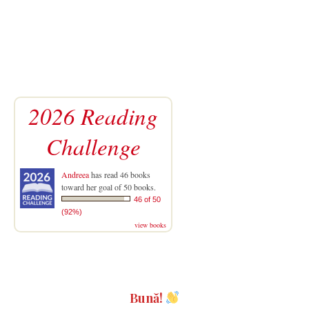
2026 Reading
Challenge
Andreea
has read 46 books
toward her goal of 50 books.
46 of 50
(92%)
view books
Bună!