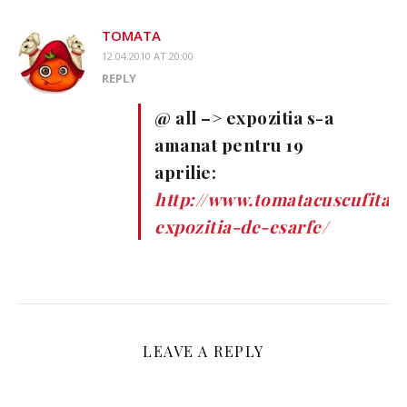
TOMATA
12.04.2010 AT 20:00
REPLY
@ all –> expozitia s-a
amanat pentru 19
aprilie:
http://www.tomatacuscufita.
expozitia-de-esarfe/
LEAVE A REPLY