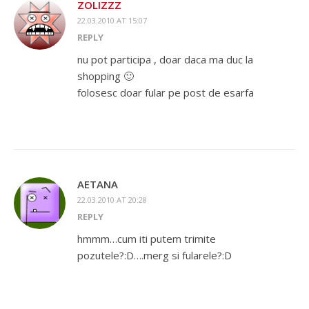
ZOLIZZZ
22.03.2010 AT 15:07
REPLY
nu pot participa , doar daca ma duc la
shopping 🙂
folosesc doar fular pe post de esarfa
AETANA
22.03.2010 AT 20:28
REPLY
hmmm…cum iti putem trimite
pozutele?:D….merg si fularele?:D