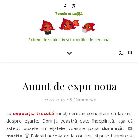
Anunt de expo noua
22.03.2010
/
8 Comments
La
expoziţia trecută
mi-aţi cerut în comentarii să fac una
despre eşarfe. Dorinţa voastră este îndeplinită, aşa că
aştept pozele cu eşafele voastre până
duminică, 28
martie
. 🙂 Folositi adresa de la contact, si puteti trimite si