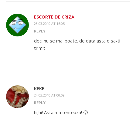
ESCORTE DE CRIZA
23.03.2010 AT 16:05
REPLY
deci nu se mai poate. de data asta o sa-ti
trimit
KEKE
24.03.2010 AT 00:09
REPLY
hi,hi! Asta ma tenteaza! 🙂