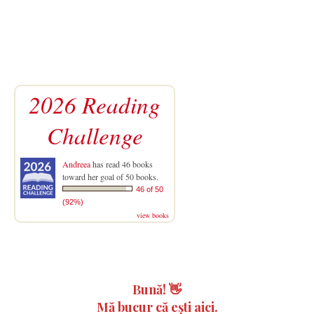
2026 Reading
Challenge
Andreea
has read 46 books
toward her goal of 50 books.
46 of 50
(92%)
view books
Bună!
👋
Mă bucur că ești aici.