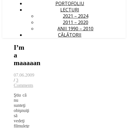
PORTOFOLIU
LECTURI
2021 – 2024
2011 – 2020
ANII 1990 – 2010
CĂLĂTORII
I’m
a
maaaaan
07.06.2009
/
3
Comments
Ştiu că
nu
sunteţi
obişnuiţi
să
vedeţi
filmuleţe