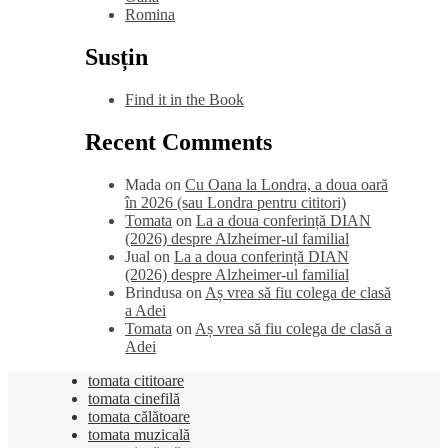
Romina
Susțin
Find it in the Book
Recent Comments
Mada
on
Cu Oana la Londra, a doua oară
în 2026 (sau Londra pentru cititori)
Tomata
on
La a doua conferință DIAN
(2026) despre Alzheimer-ul familial
Jual
on
La a doua conferință DIAN
(2026) despre Alzheimer-ul familial
Brindusa
on
Aș vrea să fiu colega de clasă
a Adei
Tomata
on
Aș vrea să fiu colega de clasă a
Adei
tomata cititoare
tomata cinefilă
tomata călătoare
tomata muzicală