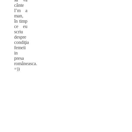
cânte
I’m a
man,
în timp
ce eu
scriu
despre
condiţia
femeii
in
presa
româneasca.
=))