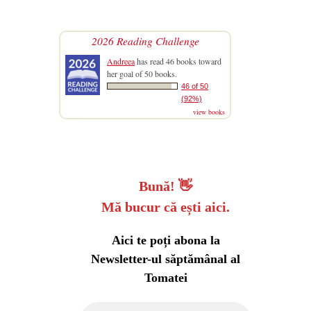
2026 Reading Challenge
Andreea
has read 46 books toward
her goal of 50 books.
46 of 50
(92%)
view books
Bună!
👋
Mă bucur că ești aici.
Aici te poți abona la
Newsletter-ul săptămânal al
Tomatei