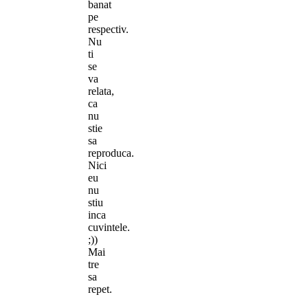
banat
pe
respectiv.
Nu
ti
se
va
relata,
ca
nu
stie
sa
reproduca.
Nici
eu
nu
stiu
inca
cuvintele.
;))
Mai
tre
sa
repet.