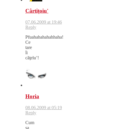
Cârtiţoiu'
07.06.2009 at 19:46
Reply
Pfuahahahahahhaha!
Ce
tare
îi
căţelu’!
Horia
08.06.2009 at 05:19
Reply
Cum
sa