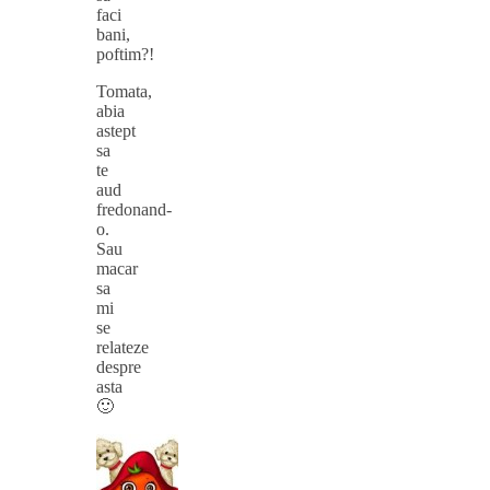
faci
bani,
poftim?!
Tomata,
abia
astept
sa
te
aud
fredonand-
o.
Sau
macar
sa
mi
se
relateze
despre
asta
🙂