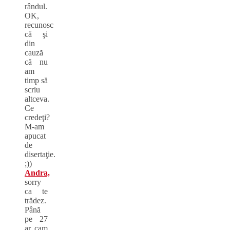
rândul.
OK,
recunosc
că şi
din
cauză
că nu
am
timp să
scriu
altceva.
Ce
credeţi?
M-am
apucat
de
disertaţie.
;))
Andra,
sorry
ca te
trădez.
Până
pe 27
ar cam