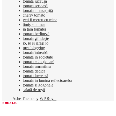
tomata jucăușă
tomata serioasă
tomata amuza(n)tă
cherry tomato
veti fi mereu cu mine
timişoara mea
in ţara tomatei
tomata berlineză
tomata gândeşte
io, io şi iarăşi io
metablogging
tomata întreabă
tomata in societate
tomata colecționară
tomata umanitara
tomata dedică
tomata lucrează
tomata in lumina reflectoarelor
tomate si gogonele
salată de roşii
Ashe Theme by
WP Royal
.