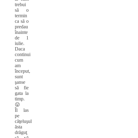
trebui
să o
termin
ca să o
predau
înainte
de 1
iulie.
Daca
continui
cum
am
început,
sunt
şanse
să fie
gata la
timp.
😛
Îl las
pe
căţeluşul
ăsta
drăguţ
să vă