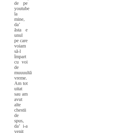
de pe
youtube
la
mine,
da’
ăsta e
unul
pe care
voiam
să-l
împart
cu voi
de
muuuultă
vreme.
Am tot
uitat
sau am
avut
alte
chestii
de
spus,
da’ i-a
venit