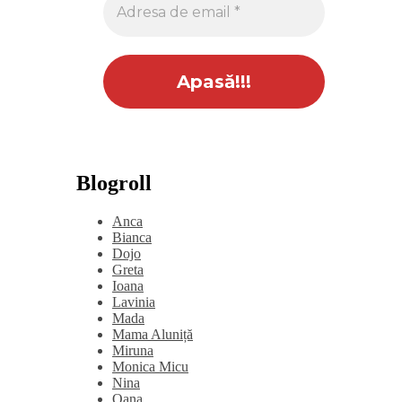
Blogroll
Anca
Bianca
Dojo
Greta
Ioana
Lavinia
Mada
Mama Aluniță
Miruna
Monica Micu
Nina
Oana