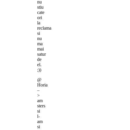
nu
stiu
cate
ori
la
reclama
si
nu
ma
mai
satur
de
el.
;))
@
Horia
–
>
am
sters
si
l-
am
si